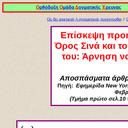
Ο
ρθόδοξη
Ο
μάδα
Δ
ογματικής
Έ
ρευνας
Ου δει αιρετικοίς ή σχισματικοίς συνεύχεσθαι
//
Επίσκεψη
προ
Όρος Σινά και τ
του: Άρνηση ν
Αποσπάσματα άρθρ
Πηγή:
Εφημερίδα New York
Φεβρ
(Τμήμα πρώτο σελ.10 