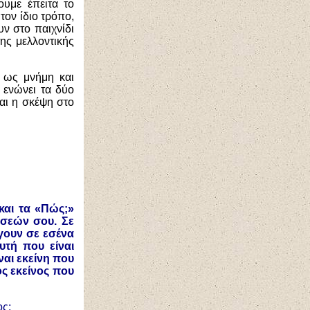
ουμε έπειτα το
τον ίδιο τρόπο,
ν στο παιχνίδι
ης μελλοντικής
ν ως μνήμη και
 ενώνει τα δύο
ται η σκέψη στο
και τα «Πώς;»
σεών σου. Σε
γουν σε εσένα
υτή που είναι
ναι εκείνη που
ος εκείνος που
ος;