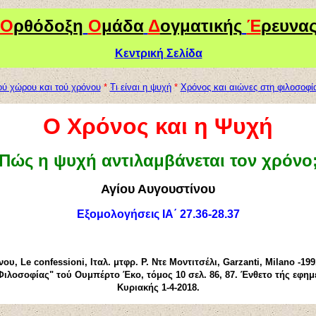
Ο
ρθόδοξη
Ο
μάδα
Δ
ογματικής
Έ
ρευνα
Κεντρική Σελίδα
ού χώρου και τού χρόνου
*
Τι είναι η ψυχή
*
Χρόνος και αιώνες στη φιλοσοφί
Ο Χρόνος και η Ψυχή
Πώς η ψυχή αντιλαμβάνεται τον χρόνο
Αγίου Αυγουστίνου
Εξομολογήσεις ΙΑ΄ 27.36-28.37
νου
, Le confessioni,
Ιταλ
.
μτφρ
.
Ρ. Ντε Μοντιτσέλι,
Garzanti
,
Milano
-199
Φιλοσοφίας" τού Ουμπέρτο Έκο, τόμος 10 σελ. 86, 87. Ένθετο τής εφη
Κυριακής 1-4-2018.