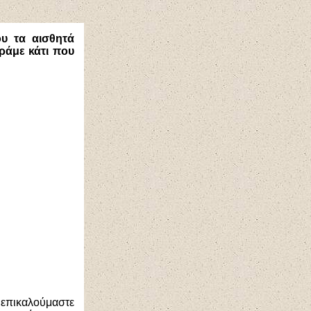
υ τα αισθητά
ράμε κάτι που
 επικαλούμαστε