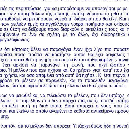
υτές τις περιπτώσεις, για να μπορέσουμε να υπολογίσουμε με
ταση των παρεμβολών τής σιωπής, υποκρινόμαστε στη θέση το
σπαθούμε να μετρήσουμε νοερά τη διάρκεια που θα είχε. Και 
 των χειλιών εμείς απαγγέλλουμε νοερά ποιήματα και στίχους
τε σε θέση να δείξουμε πόσο διαρκούν οι εκτελέσεις τους και
αμβάνουν το ένα σε σχέση με το άλλο, όχι διαφορετικά α
 μεγαλοφώνως.
 ότι κάποιος θέλει να παραγάγει έναν ήχο λίγο πιο παρατετ
ορίσει πόσο πρέπει να κρατήσει
·
αυτός θα έχει ασφαλώς π
χει εμπιστευθεί τη μνήμη του σε εκείνο το καθορισμένο χρονικ
 έχει αρχίσει να παραγάγει τη φωνή, που ηχεί ώσπου 
ιο. Ή μάλλον που έχει ηχήσει και θα ηχήσει
·
γιατί αυτή που έχ
α ηχήσει, και όσο απομένει από αυτή θα ηχήσει. Κι έτσι περνά
φράζει το μέλλον σε παρελθόν, και το παρελθόν μεγαλώνει
έλλον, ώσπου αφού τελειώσει το μέλλον όλα θα έχουν περάσει.
ως να μειωθεί και να τελειώσει το μέλλον, που δεν υπάρχει 
λώσει το παρελθόν που δεν υπάρχει πια, αν όχι επειδή υπάρχ
επιτελεί αυτή τη διαδικασία; Διότι υπάρχει ο νους που έχ
ται
·
και εκείνο το οποίο αναμένει το καθιστά αντικείμενο προσοχ
ήμης.
, λοιπόν, ότι το μέλλον δεν υπάρχει; Υπάρχει όμως ήδη η νοερ