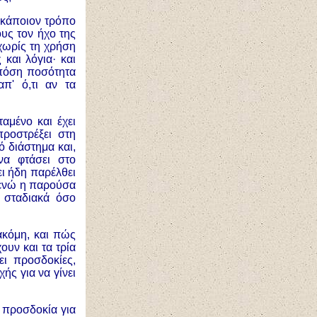
 κάποιον τρόπο
υς τον ήχο της
χωρίς τη χρήση
 και λόγια
·
και
 πόση ποσότητα
π' ό,τι αν τα
αμένο και έχει
ροστρέξει στη
ό διάστημα και,
να φτάσει στο
ει ήδη παρέλθει
, ενώ η παρούσα
 σταδιακά όσο
ακόμη, και πώς
ουν και τα τρία
ει προσδοκίες,
ής για να γίνει
ή προσδοκία για