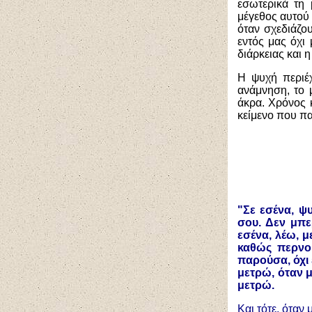
εσωτερικά τη 
μέγεθος αυτού 
όταν σχεδιάζο
εντός μας όχι
διάρκειας και 
Η ψυχή περιέχ
ανάμνηση, το 
άκρα. Χρόνος κ
κείμενο που π
"Σε εσένα, ψ
σου. Δεν μπ
εσένα, λέω, 
καθώς περνο
παρούσα, όχι 
μετρώ, όταν μ
μετρώ.
Και τότε, όταν