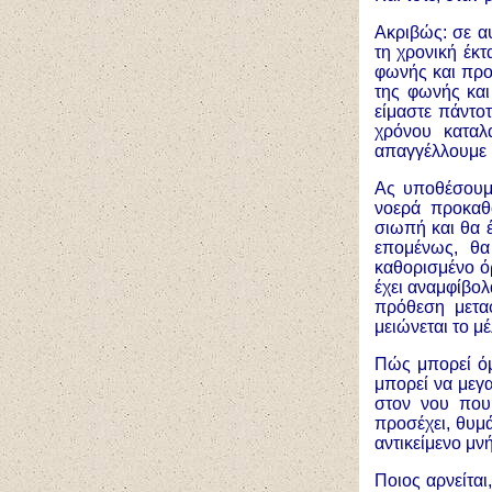
Ακριβώς: σε α
τη χρονική έκ
φωνής και προ
της φωνής και
είμαστε πάντο
χρόνου καταλ
απαγγέλλουμε
Ας υποθέσουμε
νοερά προκαθ
σιωπή και θα έ
επομένως, θα
καθορισμένο όρ
έχει αναμφίβολ
πρόθεση μετα
μειώνεται το μ
Πώς μπορεί όμ
μπορεί να μεγα
στον νου που 
προσέχει, θυμά
αντικείμενο μν
Ποιος αρνείται