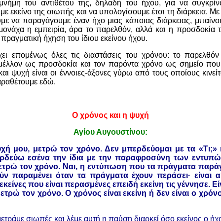
μνήμη του αντιθέτου της, δηλαδή του ήχου, για να συγκρίν
με εκείνο της σιωπής και να υπολογίσουμε έτσι τη διάρκεια. Με 
υμε να παραγάγουμε έναν ήχο μιας κάποιας διάρκειας, μπαίνου
 μονάχα η εμπειρία, άρα το παρελθόν, αλλά και η προσδοκία τ
η πραγματική ήχηση του ίδιου εκείνου ήχου.
ει επομένως όλες τις διαστάσεις του χρόνου: το παρελθό
μέλλον ως προσδοκία και τον παρόντα χρόνο ως σημείο που
αι ψυχή είναι οι έννοιες-άξονες γύρω από τους οποίους κινεί
αραθέτουμε εδώ.
Ο χρόνος και η ψυχή
Αγίου Αυγουστίνου:
υχή μου, μετρώ τον χρόνο. Δεν μπερδεύομαι με τα «Τι;» 
ερδεύω εσένα την ίδια με την παραφροσύνη των εντυπώ
μετρώ τον χρόνο. Ναι, η εντύπωση που τα πράγματα παρά
ύν παραμένει όταν τα πράγματα έχουν περάσει
·
είναι α
εκείνες που είναι περασμένες επειδή εκείνη τις γέννησε. Εί
ετρώ τον χρόνο. Ο χρόνος είναι εκείνη ή δεν είναι ο χρόν
 μετράμε σιωπές και λέμε αυτή η παύση διαρκεί όσο εκείνος ο ήχ