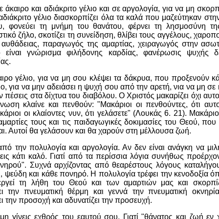
άκαιρο και αδιάκριτο γέλιο και σε αργολογία, για να μη σκορπί
αδιάκριτο γέλιο διασκορπίζει όλα τα καλά που μαζεύτηκαν στ
υ, φονεύει τη μνήμη του θανάτου, φέρνει τη λησμοσύνη τη
τικό ζήλο, σκοτίζει τη συνείδηση, θλίβει τους αγγέλους, χαροπο
της αυθάδειας, παραγωγός της αμαρτίας, χειραγωγός στην ασω
 είναι γνώρισμα φιλήδονης καρδίας, φανέρωσις ψυχής δε
ας.
ρο γέλιο, για να μη σου κλέψει τα δάκρυα, που προξενούν κ
ο, για να μην αδειάσει η ψυχή σου από την αρετή, νια να μη σε
ν πέσεις στα δίχτυα του διαβόλου. Ο Χριστός μακαρίζει όχι αυ
νωση κλαίνε και πενθούν: "Μακάριοι οι πενθούντες, ότι αυτ
κάριοι οι κλαίοντες νυν, ότι γελάσετε" (Λουκάς 6. 21). Μακάριοι
 αμαρτίες τους και τις παιδαγωγικές δοκιμασίες του Θεού, πο
. Αυτοί θα γελάσουν και θα χαρούν στη μέλλουσα ζωή.
ό την πολυλογία και αργολογία. Αν δεν είναι ανάγκη να μιλή
εις κάτι καλό. Γιατί από τα περίσσια λόγια συνήθως προέρχο
νηρού". Συχνά αρχίζοντας από θεαρέστους λόγους καταλήγου
, ψεύδη και κάθε πονηρό. Η πολυλογία τρέφει την κενοδοξία όπ
εργεί τη λήθη του Θεού και των αμαρτιών μας και σκορπίζ
ι την πνευματική θέρμη και γεννά την πνευματική οκνηρί
 την προσοχή και αδυνατίζει την προσευχή.
η γίνεις εχθρός του εαυτού σου, Γιατί "θάνατος και ζωή εν 