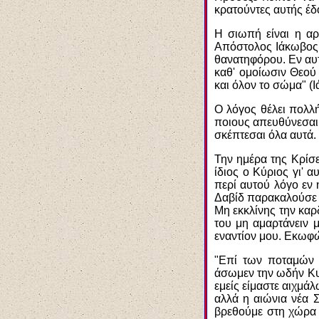
κρατούντες αυτής έδ
Η σιωπή είναι η αρ
Απόστολος Ιάκωβος λ
θανατηφόρου. Εν αυτ
καθ' ομοίωσιν Θεού 
και όλον το σώμα" (Ι
Ο λόγος θέλει πολλή
ποιους απευθύνεσαι, 
σκέπτεσαι όλα αυτά.
Την ημέρα της Κρίσ
ίδιος ο Κύριος γι' 
περί αυτού λόγο εν 
Δαβίδ παρακαλούσε τ
Μη εκκλίνης την καρ
του μη αμαρτάνειν 
εναντίον μου. Εκωφώ
"Επί των ποταμών 
άσωμεν την ωδήν Κυρ
εμείς είμαστε αιχμάλ
αλλά η αιώνια νέα 
βρεθούμε στη χώρα 