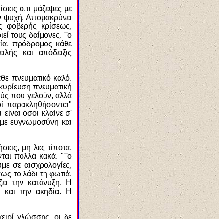
σεις ό,τι μάζεψες με
ην ψυχή. Απομακρύνει
ς φοβερής κρίσεως,
ιεί τους δαίμονες. Το
τία, πρόδρομος κάθε
ιλής και απόδειξις
άθε πνευματικό καλό.
 κυρίευση πνευματική
τούς που γελούν, αλλά
οί παρακληθήσονται"
 είναι όσοι κλαίνε σ'
υ με ευγνωμοσύνη και
σεις, μη λες τίποτα,
νται πολλά κακά. "Το
με σε αισχρολογίες,
ως το λάδι τη φωτιά.
ει την κατάνυξη. Η
α και την ακηδία. Η
χειρί γλώσσης, οι δε