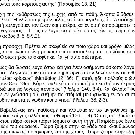
ονται τους καρπούς αυτής" (Παροιμίες 18. 21).
χή της καθάρσεως της ψυχής από τα πάθη. Άκοπα διδάσκει 
έει: "Η γλώσσα μικρόν μέλος εστί και μεγαλαυχεί… Ακατάσχε
ή ευλογούμεν τον Θεόν και πατέρα, και εν αυτή καταρώμαστε
γεγονότος… Ει τις εν λόγω ου πταίει, ούτος τέλειος ανήρ, δ
άκωβος 3. 5, 8-9,2).
 προσοχή. Πρέπει να σκεφθείς σε ποιο χώρο και χρόνο μιλάς
ποιο είναι το κίνητρο και ποια τα αποτελέσματα του λόγου σου
 Ο σιωπηλός τα σκέφθηκε. Και γι' αυτό σιώπησε.
εως θα δώσεις λόγο έστω και για έναν ασήμαντο άσκοπο λόγο
αυτό: "Λέγω δε υμίν ότι παν ρήμα αργό ό εάν λαλήσωσιν οι 
ημέρα κρίσεως" (Ματθαίος 12. 36). Γι' αυτό, ήδη πολλούς αιώ
ον Θεό: "Θου, Κύριε, φυλακή τω στόματί μου και θύραν περιοχή
διά μου εις λόγους πονηρίας" (Ψαλμοί 140. 3-4). Και άλλου: "
με εν γλώσσα μου
·
εθέμην τω στόματί μου φυλακή εν τω συσ
θην και εταπεινώθην και σίγησα" (Ψαλμοί 38. 2-3).
Βαβυλώνας εκεί καθίσαμε και κλάψαμε εν τω μνησθήναι 
ίου επί γης αλλότριας;" (Ψαλμοί 136. 1, 4). Όπως οι Εβραίοι σ
ωτοι, πάροικοι και παρεπίδημοι σ' αυτή τη γη. Πατρίδα μας δεν 
Σιών του ουρανού. Τώρα ζούμε στην κοιλάδα του κλαυθμώνος
της αιώνιας παρηγοριάς και της χαράς. Τώρα ζούμε στην εξο