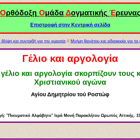
Ο
ρθόδοξη
Ο
μάδα
Δ
ογματικής
Έ
ρευνα
Επιστροφή στην Κεντρική σελίδα
 θλίψη και συντριβή για την αμαρτία
//
Μνήμη θανάτου και αδιαφορία για τα
Γέλιο και αργολογία
 γέλιο και αργολογία σκορπίζουν τους 
Χριστιανικού αγώνα
Αγίου
Δημητρίου το
ύ
Ροστώφ
γή:
"Πνευματικό Αλφάβητο"
Ιερά Μονή Παρακλήτου Ωρωπός Αττικής. 19