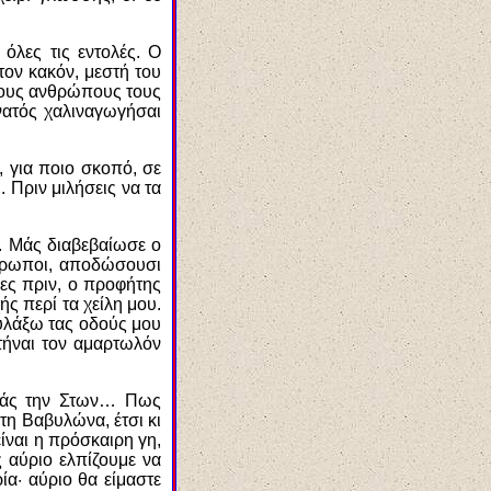
όλες τις εντολές. Ο
τον κακόν, μεστή του
 τους ανθρώπους τους
υνατός χαλιναγωγήσαι
, για ποιο σκοπό, σε
. Πριν μιλήσεις να τα
. Μάς διαβεβαίωσε ο
άνθρωποι, αποδώσουσι
νες πριν, ο προφήτης
ς περί τα χείλη μου.
Φυλάξω τας οδούς μου
τήναι τον αμαρτωλόν
ημάς την Στων… Πως
τη Βαβυλώνα, έτσι κι
είναι η πρόσκαιρη γη,
 αύριο ελπίζουμε να
ρία
·
αύριο θα είμαστε