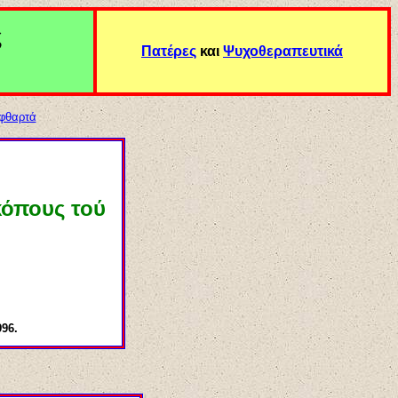
ς
Πατέρες
και
Ψυχοθεραπευτικά
 φθαρτά
κόπους τού
96.