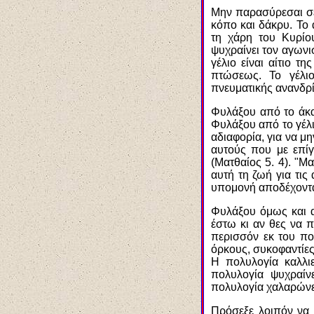
Μην παρασύρεσαι σε 
κόπο και δάκρυ. Το 
τη χάρη του Κυρίο
ψυχραίνει τον αγωνισ
γέλιο είναι αίτιο 
πτώσεως. Το γέλιο
πνευματικής ανανδρί
Φυλάξου από το άκαι
Φυλάξου από το γέλι
αδιαφορία, για να μη
αυτούς που με επίγ
(Ματθαίος 5. 4). "Μα
αυτή τη ζωή για τις
υπομονή αποδέχονται
Φυλάξου όμως και απ
έστω κι αν θες να π
περισσόν εκ του πο
όρκους, συκοφαντίες
Η πολυλογία καλλι
πολυλογία ψυχραίνε
πολυλογία χαλαρώνει
Πρόσεξε λοιπόν να μ