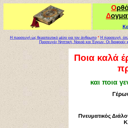
Ο
ρθ
Δ
ογμα
Κε
Η προσευχή ως θεραπευτικό μέσο για τον άνθρωπο
*
Η προσευχή, όπ
Προσευχές Νηπτική, Νοερά και Έργων. Οι διαφορές κ
Ποια καλά έ
π
και ποια γε
Γέρων
Πνευματικός Διάλο
Κ