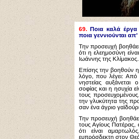
69.
Ποια καλά έργα 
ποια γεννιούνται απ'
Την προσευχή βοηθάει
ότι η ελεημοσύνη είν
Ιωάννης της Κλίμακος.
Επίσης την βοηθούν η 
λόγο, που λέγει: Από
νηστείας αυξάνεται
σοφίας και η ησυχία εί
τους προσευχομένους.
την γλυκύτητα της πρ
σαν ένα άγριο γαϊδούρι
Την προσευχή βοηθάει
τους Αγίους Πατέρας, 
ότι είναι αμαρτωλό
ευπρόσδεκτη στον Θεό,