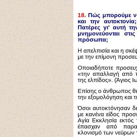
18.
Πώς μπορούμε να
και την αυτοκτονία
Πατέρες γι' αυτή τ
μνημονεύονται στις
πρόσωπα;
Η απελπισία και η σκέ
με την επίμονη προσευ
Οποιαδήποτε προσευχή
«την απαλλαγή από τ
της ελπίδος». (Άγιος Ι
Επίσης ο άνθρωπος θε
την εξομολόγηση και τ
Όσοι αυτοκτόνησαν δε
με κανένα είδος προσε
Αγία Εκκλησία εκτός
έπασχαν από παρα
κλονισμό των νεύρων