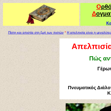
Ο
ρθ
Δ
ογμα
Κε
Πίστη και απιστία στη ζωή των πιστών
*
Η απελπισία είναι η μεγαλύτε
Απελπισία
Πώς αντ
Γέρων
Πνευματικός Διάλο
Κ