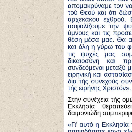
απομακρύναμε τον νο
τού Θεού και ότι δώσ
αρχεκάκου εχθρού. 
ασφαλίζουμε την ψ
ύμνους και τις προσε
θέση μέσα μας. Θα α
και όλη η γύρω του 
τις ψυχές μας συμ
δικαιοσύνη και πρ
συνδεόμενοι μεταξύ μ
ειρηνική και αστασία
δια τής συνεχούς συν
τής ειρήνης Χριστόν».
Στην συνέχεια τής ομ
Εκκλησία θεραπεύ
δαιμονιώδη συμπερι
«Γι’ αυτό η Εκκλησία
οποιοδήποτε έργο ελκ