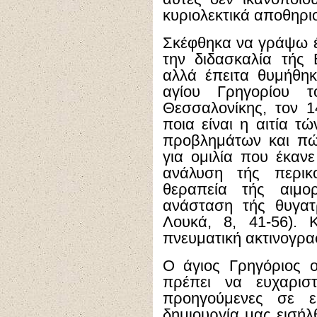
κυριολεκτικά αποθηριο
Σκέφθηκα να γράψω 
την διδασκαλία τής 
αλλά έπειτα θυμήθηκ
αγίου Γρηγορίου τ
Θεσσαλονίκης, τον 1
ποια είναι η αιτία τ
προβλημάτων και πώς
για ομιλία που έκαν
ανάλυση τής περικ
θεραπεία τής αιμο
ανάσταση τής θυγατ
Λουκά, 8, 41-56). 
πνευματική ακτινογραφ
Ο άγιος Γρηγόριος 
πρέπει να ευχαρισ
προηγούμενες σε 
δημιουργία μας εισήλ