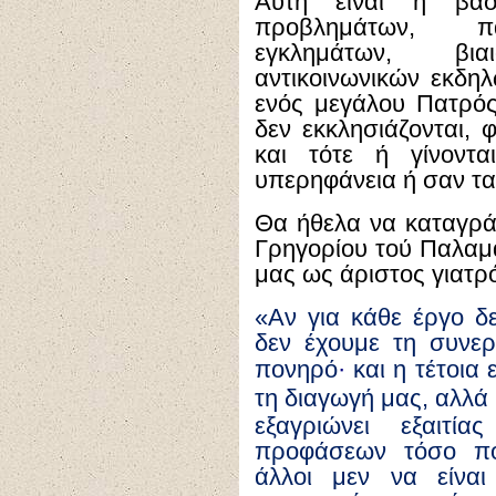
Αυτή είναι η βασ
προβλημάτων, πα
εγκλημάτων, βι
αντικοινωνικών εκδη
ενός μεγάλου Πατρός
δεν εκκλησιάζονται,
και τότε ή γίνοντ
υπερηφάνεια ή σαν τα
Θα ήθελα να καταγρά
Γρηγορίου τού Παλαμά
μας ως άριστος γιατρό
«Αν για κάθε έργο δ
δεν έχουμε τη συνερ
πονηρό
·
και η τέτοια 
τη διαγωγή μας, αλλά 
εξαγριώνει εξαιτί
προφάσεων τόσο πο
άλλοι μεν να είνα