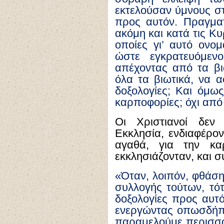
εκτελούσαν ύμνους στο
προς αυτόν. Πραγματ
ακόμη και κατά τις Κυ
οποίες γι’ αυτό ονο
ώστε εγκρατευόμεν
απέχοντας από τα βι
όλα τα βιωτικά, να α
δοξολογίες; Και όμως
καρποφορίες; όχι από 
Οι Χριστιανοί δε
Εκκλησία, ενδιαφέρον
αγαθά, για την κα
εκκλησιάζονταν, και συ
«Όταν, λοιπόν, φθάση
συλλογής τούτων, τότ
δοξολογίες προς αυτό
ενεργώντας οπωσδήποτ
παραμελούμε περισσότ