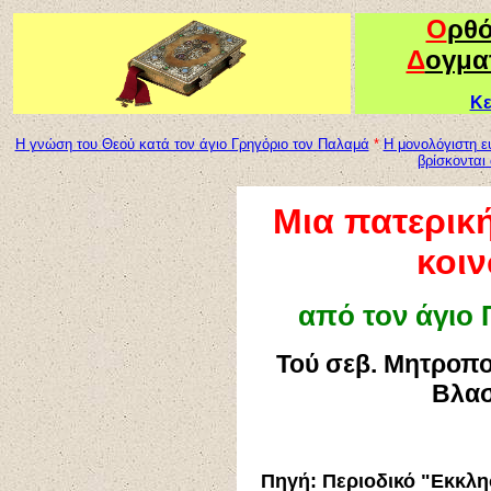
Ο
ρθ
Δ
ογμα
Κε
Η γνώση του Θεού κατά τον άγιο Γρηγόριο τον Παλαμά
*
Η μονολόγιστη ε
βρίσκοντα
Μια πατερικ
κοιν
από τον άγιο
Τού σεβ. Μητροπο
Βλασ
Πηγή: Περιοδικό "Εκκλη