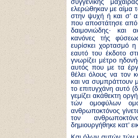
συγγενικής μαχαίρ
ελερώθηκαν με αίμα 
στην ψυχή ή και σ’ α
που αποστάτησε από 
δαιμονιώδης
·
και αφ
κανόνες τής φύσεως
ευρίσκει χορτασμό η
εαυτό του έκδοτο στι
γνωρίζει μέτρο ηδονή
αυτός που με τα έργα
θέλει όλους να τον 
και να συμπράττουν μ
το επιτυγχάνη αυτό (δ
γεμίζει ακάθεκτη οργ
τών ομοφύλων ομο
ανθρωποκτόνος γίνετα
τον ανθρωποκτ
δημιουργήθηκε κατ’ ει
Και όλων αυτών τών κα