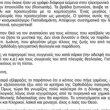
νο που έκανε ήταν να γράφει διάφορα κείμενα στον ηλεκτρονικό
την Ιστοσελίδα του (Roma
nit
y). Τα βράδια ξυπνούσε, άναβε τα
λι και προσευχόταν με το κομποσχοίνι. Ένας μεγάλος
πλευράς που προσευχόταν ως μοναχός. Ο τρόπος αυτός της
ον κοσμοκαλόγερο Παπαδιαμάντη.
A
πέφευγε συστηματικά την δ
πεινά, ησυχαστικά!
τον Θεό να τον αναπαύσει για τους κόπους που κατέβαλε να
 να ζήσει τα μυστικά της. Δεν είναι δυνατόν ο Θεός να παρίδ
 π. Ιωάννη, που φλεγόταν μέχρι τέλους της ζωής του από το
 Ορθόδοξη ησυχαστική θεολογία και παράδοση.
 να παρηγορεί τους συγγενείς του κατά σάρκα (την αδελφή του
ό του κ,α.) και τους συγγενείς του από πλευράς θεολογίας. Για
κείους εν τη πίστει.
ννη,
 καιρό εξέφραζες το παράπονο ότι ο κόπος σου πήγε χαμένος, 
α εξελίσσονται έξω από τα κριτήρια της Ορθοδόξου πατερι
 Όμως τώρα θα γνωρίζεις πολύ καλύτερα ότι η δύναμη της
λογικός λόγος είναι ισχυρότερος από τα πυρηνικά και χημικά
θεντικής διδασκαλίας σου θα καρπίσει. Το υποσχόμαστε και εμ
 και Κληρικοί, λαϊκοί και μοναχοί, όλος ο λαός του Θεού.