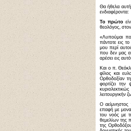
Θα ήθελα αυτή
ενδιαφέροντα:
Το πρώτο
είν
θεολόγος, στον
«Λυπούμαι πο
πάντοτε εις τ
μου περί αυτο
που δεν μας αρ
αρέσει εις αυτό
Και ο π. Θεόκλ
φίλος και ευλ
Ορθοδοξίαν τη
φορτίζει την
κυριολεκτικώ
λειτουργικήν ζ
Ο αείμνηστος 
επαφή με μονα
του νοός με τ
θεμελίων της π
της Ορθοδόξου
δογματικής του