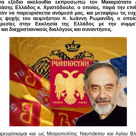
σα εξόδιο ακολουθία εκπροσωπώ τον Μακαριότατο Α
άσης Ελλάδος κ. Χριστόδουλο, ο οποίος, παρά την επιθ
τόν να παρευρίσκεται ανάμεσά μας, και μεταφέρω τις ευχέ
ς ψυχής του αειμνήστου π. Ιωάννη Ρωμανίδη, ο οποί
ηρεσίες στην Εκκλησία της Ελλάδος με την συμμε
και διαχριστιανικούς διαλόγους και συναντήσεις.
ευρίσκομαι και ως Μητροπολίτης Ναυπάκτου και Αγίου Βλα