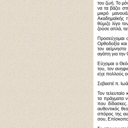
του ζωή. Το μό
να τα βάζει σ
μικρό μανουά
Ακαδημαϊκής 
θύμιζε λίγο τ
ζούσε απλά, τα
Προσεύχομαι σ
Ορθοδοξία και
τον αείμνηστο
αγάπη για την
Εύχομαι ο Θεός
του, τον ανηψι
είχε πολλούς οι
Σεβαστέ π. Ιωά
Τον τελευταίο
τα πράγματα ν
που δίδασκες.
αυθεντικός θεο
σπόρος της αυ
σου, Επίσκοποι