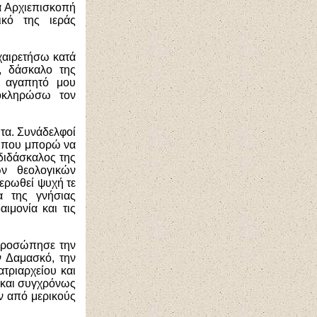
ρά Αρχιεπισκοπή
ικό της ιεράς
οχαιρετήσω κατά
, δάσκαλο της
, αγαπητό μου
οκληρώσω τον
τα. Συνάδελφοί
ο που μπορώ να
διδάσκαλος της
ν θεολογικών
ερωθεί ψυχή τε
α της γνήσιας
ιμονία και τις
κπροσώπησε την
ν Δαμασκό, την
τριαρχείου και
 και συγχρόνως
ν από μερικούς