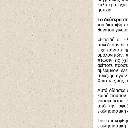
καλύτερο εγχε
ησυχία.
Το δεύτερο
ση
του διατριβή π
θανάτου γίνετα
«Επειδή οι Έλ
συνέδεσαν δε σ
είχε πάντοτε 
ομολογητών, π
πτώσιν εις χε
αείποτε προσε
αμέριμνον ελ
συνεχής αγών 
Χριστώ ζωής τ
Αυτά δίδασκε ο
καιρό που τον 
νοσοκομείου, 
από την αφοβ
εκκλησιαστική 
Τον επισκέφθηκ
εκκλησιαστική