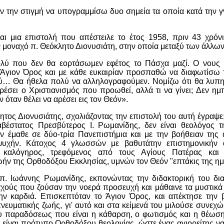
ν την στιγμή να υπογραμμίσω δυο σημεία τα οποία κατά την γ
αι μια επιστολή που απέστειλε το έτος 1958, πριν 43 χρόνι
 μοναχό π. Θεόκλητο Διονυσιάτη, στην οποία μεταξύ των άλλων
λύ που δεν θα εορτάσωμεν εφέτος το Πάσχα μαζί. Ο νους μ
ο Άγιον Όρος και με κάθε ευκαιρίαν προσπαθώ να διαφωτίσω
ύ… Θα ήθελα πολύ να αλληλογραφούμεν. Νομίζω ότι θα λυπη
έσει ο Χριστιανισμός που προωθεί, αλλά τι να γίνει; Δεν ημ
ν όταν θέλει να αρέσει εις τον Θεόν».
ητος Διονυσιάτης, σχολιάζοντας την επιστολή του αυτή έγραψ
αβέστατος Πρεσβύτερος Ι. Ρωμανίδης, δεν είναι θεολόγος τ
ν έμαθε σε δύο-τρία Πανεπιστήμια και με την βοήθειαν τη
 ψυχήν. Κάτοχος 4 γλωσσών με βαθυτάτην επιστημονικήν α
ς καλόγηρος, τρεφόμενος από τους Αγίους Πατέρας και
ωήν της Ορθοδόξου Εκκλησίας, υμνών τον Θεόν "επτάκις της ημ
π. Ιωάννης Ρωμανίδης, εκπονώντας την διδακτορική του δια
χούς που ζούσαν την νοερά προσευχή και μάθαινε τα μυστικά 
ην καρδιά. Επισκεπτόταν το Άγιον Όρος, και απέκτησε την 
νευματικής ζωής, γι' αυτό και στα κείμενά του μιλούσε συνεχώς
 παραδόσεως που είναι η κάθαρση, ο φωτισμός και η θέωση.
 είναι πρότυπο Ορθοδόξου θεολογίας, ώστε ένας αγιορείτης να π