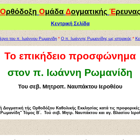
Ο
ρθόδοξη
Ο
μάδα
Δ
ογματικής
Έ
ρευνα
Κεντρική Σελίδα
 έργο του π. Ιωάννου Ρωμανίδη
*
O π. Ιωάννης Ρωμανίδης ως ιστορικός
*
Κε
Το επικήδειο προσφώνημα
στον π. Ιωάννη Ρωμανίδη
Του σεβ. Μητροπ. Ναυπάκτου Ιεροθέου
ή Δογματική τής Ορθοδόξου Καθολικής Εκκλησίας κατά τις προφορικέ
. Ρωμανίδη" Τόμος Β΄. Τού σεβ. Μητρ. Ναυπάκτου και αγ. Βλασίου Ιερο