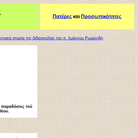
ς
Πατέρες
και
Προσωπικότητες
ντρικά σημεία της διδασκαλίας του π. Ιωάννου Ρωμανίδη
ς παραδόσεις τού
θέου.