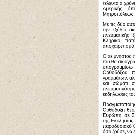
τελευταία χρόν
Αμερικής, όπ
Μητροπόλεώς 
Με τις δύο αυτ
την εξόδιο α
πνευματικής 
Κληρικό, πα
αποχαιρετισμό
Ο αείμνηστος 
του θα σκιαγρ
υπογραμμίσω ε
Ορθοδόξου π
γραμμάτων, αλ
και σώματι σ
πνευματικότητ
εκδηλώσεις το
Πραγματοποίησ
Ορθόδοξη θεολ
Ευρώπη, σε Συ
της Εκκλησίας
παραδοσιακό θ
όσο ζούσε, να 