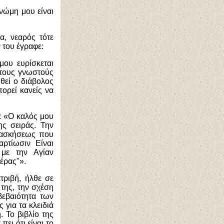
νώμη μου είναι
α, νεαρός τότε
 του έγραφε:
ου ευρίσκεται
 τους γνωστούς
θεί ο διάβολος
πορεί κανείς να
ε: «Ο καλός μου
ης σειράς. Την
ς ασκήσεως που
ρτίωσιν Είναι
 με την Αγίαν
έρας"».
τριβή, ήλθε σε
της, την σχέση
βεβαιότητα των
 για τα κλειδιά
 Το βιβλίο της
ει ότι είναι το