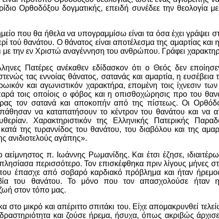
ιρίδιο Ορθοδόξου δογματικής, επειδή συνέδεε την θεολογία μ
μείο που θα ήθελα να υπογραμμίσω είναι τα όσα έχει γράψει σ
ερί τού θανάτου. Ο θάνατος είναι αποτέλεσμα της αμαρτίας και
ι με την εν Χριστώ αναγέννηση του ανθρώπου. Γράφει χαρακτηρ
ληνες Πατέρες ανέκαθεν εδίδασκον ότι ο Θεός δεν εποίησε
τενώς τας εννοίας θάνατος, σατανάς και αμαρτία, η ευσέβεια
ηρωικόν και αγωνιστικόν χαρακτήρα, επομένη τοις ίχνεσιν τω
αρά τοις οποίοις ο φόβος και η οπισθοχώρησις προ του θαν
ίρας τον σατανά και αποκοπήν από της πίστεως. Οι Ορθόδο
πάθησαν να καταπατήσουν το κέντρον του θανάτου και να 
ευθερίαν. Χαρακτηριστικόν της Ελληνικής Πατερικής Παραδ
κατά της τυραννίδος του θανάτου, του διαβόλου και της αμαρτ
ης ανιδιοτελούς αγάπης».
 αείμνηστος π. Ιωάννης Ρωμανίδης. Και έτσι έζησε, ιδιαιτέρω
πλησίασα περισσότερο. Τον επισκέφθηκα πριν λίγους μήνες στ
που έπασχε από σοβαρό καρδιακό πρόβλημα και ήταν ήρεμος
ία του θανάτου. Το μόνο που τον απασχολούσε ήταν η
ζωή στον τόπο μας.
α στο μικρό και απέριττο σπιτάκι του. Είχε απομακρυνθεί τελε
 δραστηριότητα και ζούσε ήρεμα, ήσυχα, όπως ακριβώς άρχισε