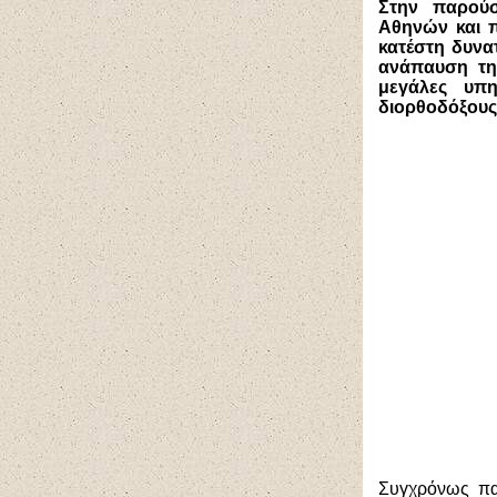
Στην παρού
Αθηνών και π
κατέστη δυνα
ανάπαυση τη
μεγάλες υπ
διορθοδόξους 
Συγχρόνως παρ