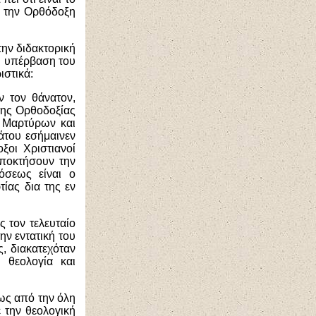
ε την Ορθόδοξη
την διδακτορική
 η υπέρβαση του
ιστικά:
ν τον θάνατον,
 της Ορθοδοξίας
ν Μαρτύρων και
άτου εσήμαινεν
ξοι Χριστιανοί
αποκτήσουν την
όσεως είναι ο
ίας δια της εν
ς τον τελευταίο
ην εντατική του
, διακατεχόταν
 θεολογία και
ίως από την όλη
 την θεολογική