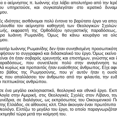
ια ο αείμνηστος π. Ιωάννης είχε λάβει απολυτήριο από την Ιε
ου υπηρετούσε, και συγκαταλεγόταν στο ιερατικό δυναμ
μου.
ές ιδιότητες αισθάνομαι πολύ έντονα το βαρύτατο έργο να απ
κολουθία τον αείμνηστο καθηγητή των Θεολογικών Σχολών
ζωής, εκφραστή της Ορθοδόξου ησυχαστικής παραδόσεως
τέρα Ιωάννη Ρωμανίδη. Όμως θα κάνω κουράγιο να ολ
 μου.
πατήρ Ιωάννης Ρωμανίδης δεν ήταν συνηθισμένη προσωπικότη
αφήσουν το συγγραφικό και διδασκαλικό του έργο. Όμως εκείν
ίναι ότι ήταν σοβαρός ερευνητής και επιστήμων, γνώστης και 
αραδόσεως, που συνετέλεσε πολύ στην αναγέννηση τω
λά κυρίως και προπαντός ήταν ευαίσθητος άνθρωπος. Είχε αφι
το βάθος της Ρωμηοσύνης, που γι' αυτόν ήταν η ουσί
ας που απαλλάσσει τον άνθρωπο από την φιλαυτία, την ευδα
υ πεπτωκότος ανθρώπου.
ε ένα μεγάλο εκκλησιαστικό, θεολογικό και εθνικό έργο. Ε
ογία στην Αμερική, στις Θεολογικές Σχολές στον Λίβανο, τη
νέδρια, σε διαλόγους, ως εκπρόσωπος του Οικουμενικού Πα
 της Ελλάδος, σε αίθουσες κλπ. Όλοι άκουγαν έναν πρωτότυπο
εολόγο. Ελπίζω το μεγάλο του έργο, το οποίο παραγνωριζότα
εκτιμηθεί τώρα μετά την κοίμησή του.