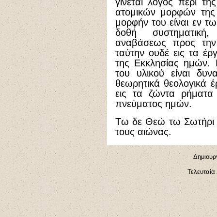
γίνεται λόγος περί τ
ατομικών μορφών της 
μορφήν του είναι εν τ
δοθή συστηματική,
αναβάσεως προς την 
ταύτην ουδέ εις τα έ
της Εκκλησίας ημών. 
του υλικού είναι δυν
θεωρητικά θεολογικά έ
εις τα ζώντα ρήματα 
πνεύματος ημών.
Τω δε Θεώ τω Σωτήρι η
τους αιώνας.
Δημιουργ
Τελευταία