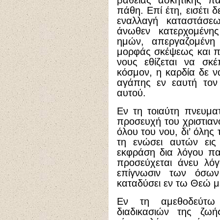
βαθείας ασκητικής π
πάθη. Επί έτη, εισέτι 
εναλλαγή καταστάσ
άνωθεν κατερχομένη
ημών, απεργαζομένη
μορφάς σκέψεως και πρ
νους εθίζεται να σκέ
κόσμον, η καρδία δε ν
αγάπης εν εαυτή τον
αυτού.
Εν τη τοιαύτη πνευματ
προσευχή του χριστιαν
όλου του νου, δι’ όλης 
τη ενώσει αυτών εις
εκφράση δια λόγου παν
προσεύχεται άνευ λόγ
επίγνωσιν των όσων
καταδύσει εν τω Θεώ μέ
Εν τη αμεθοδεύτω 
διαδικασιών της ζω