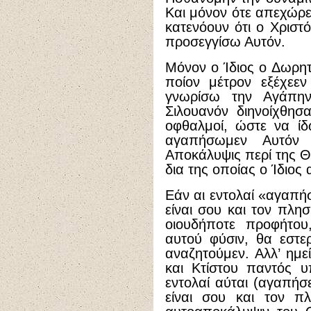
Και μόνον ότε απεχώρει
κατενόουν ότι ο Χριστό
προσεγγίσω Αυτόν.
Μόνον ο Ίδιος ο Δωρητ
ποίον μέτρον εξέχεε
γνωρίσω την Αγάπην
Σιλουανόν διηνοίχθησα
οφθαλμοί, ώστε να ίδ
αγαπήσωμεν Αυτόν 
Αποκάλυψις περί της Θ
δια της οποίας ο Ίδιος
Εάν αι εντολαί «αγαπήσ
είναι σου και τον πλη
οιουδήποτε προφήτου
αυτού φύσιν, θα εστε
αναζητούμεν. Αλλ’ ημε
και Κτίστου παντός υ
εντολαί αύται (αγαπήσε
είναι σου και τον π