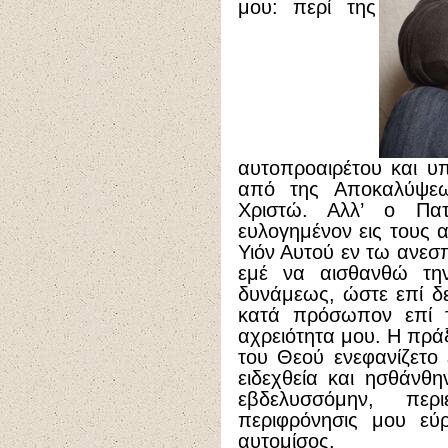
μου: περί της
αυτοπροαιρέτου και 
από της Αποκαλύψεω
Χριστώ. Αλλ’ ο Πα
ευλογημένον εις τους 
Υιόν Αυτού εν τω ανεσ
εμέ να αισθανθώ την
δυνάμεως, ώστε επί δ
κατά πρόσωπον επί τ
αχρειότητα μου. Η πρ
του Θεού ενεφανίζετο 
ειδεχθεία και ησθάνθη
εβδελυσσόμην, περ
περιφρόνησις μου εύρ
αυτομίσος.