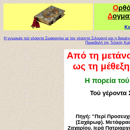
Ο
ρθ
Δ
ογμα
Κε
Η γνωριμία τού γέροντα Σωφρονίου με τον γέροντα Σιλουανό και η διαμάχ
Παραβολή της Τελικής Κρί
Από τη μετάνο
ως τη μέθεξ
Η πορεία το
Τού γέροντα
Πηγή: "Περί Προσευ
(Σαχάρωφ). Μετάφρασ
Ζαχαρίου. Ιερά Πατριαρχ