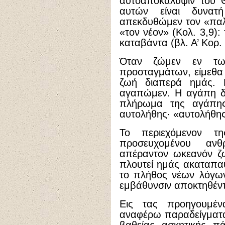
αυτοαποκάλυψιν του 
αυτών είναι δυνατ
απεκδυθώμεν τον «παλ
«τον νέον» (Κολ. 3,9):
καταβάντα (βλ. Α’ Κορ. 
Όταν ζώμεν εν τω 
προσταγμάτων, είμεθα 
ζωή διαπερά ημάς. 
αγαπώμεν. Η αγάπη δε
πλήρωμα της αγάπης
αυτολήθης· «αυτολήθης
Το περιεχόμενον τ
προσευχομένου αν
απέραντον ωκεανόν ζ
πλουτεί ημάς ακαταπα
το πλήθος νέων λόγων
εμβάθυνσιν αποκτηθέν
Εις τας προηγουμέ
αναφέρω παραδείγματα 