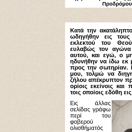
Προδρόμου.
Κατά την ακατάληπτο
ωδηγήθην εις τους
εκλεκτού του Θεο
ευλαβώς τον αγώνα
αυτού, και εγώ, ο 
ηδυνήθην να ίδω εκ 
προς την σωτηρίαν. 
μου, τολμώ να διηγ
ζήλου απέκρυπτον πρό
ορίοις εκείνοις και
τοις οποίοις εδόθη ει
Εις άλλας
σελίδας γράφω
περί του
φοβερού
ολισθήματός