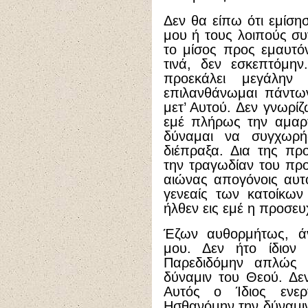
Δεν θα είπω ότι εμίση
μου ή τους λοιπούς συγ
το μίσος προς εμαυτό
τινά, δεν εσκεπτόμη
προεκάλει μεγάλην
επιλανθάνωμαι πάντω
μετ’ Αυτού. Δεν γνωρί
εμέ πλήρως την αμαρτ
δύναμαι να συγχωρή
διέπραξα. Δια της πρ
την τραγωδίαν του πρ
αιώνας απογόνοις αυτο
γενεαίς των κατοίκων
ήλθεν εις εμέ η προσε
Έζων αυθορμήτως, ά
μου. Δεν ήτο ίδιον
Παρεδιδόμην απλώς ε
δύναμιν του Θεού. Δε
Αυτός ο Ίδιος ενερ
Ησθανόμην την δύναμιν