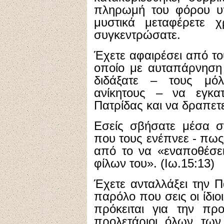
πληρωμή του φόρου υπ
μυστικά μεταφέρετε χ
συγκεντρώσατε.
Έχετε αφαιρέσει από του
οποίο με αυταπάρνηση 
διδάξατε – τους μόλ
ανίκητους – να εγκα
Πατρίδας και να δραπετ
Εσείς σβήσατε μέσα στ
που τους ενέπνεε - πω
από το να «εναποθέσει
φίλων του». (Ιω.15:13)
Έχετε ανταλλάξει την Π
παρόλο που σεις οι ίδι
πρόκειται για την πρ
προλετάριοι όλων των