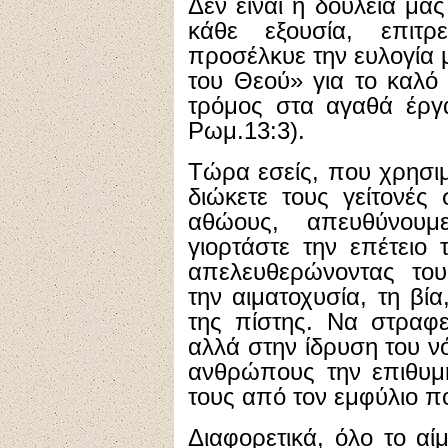
Δεν είναι η δουλειά μας
κάθε εξουσία, επιτ
προσέλκυε την ευλογία 
του Θεού» για το καλό
τρόμος στα αγαθά έργ
Ρωμ.13:3).
Τώρα εσείς, που χρησιμ
διώκετε τους γείτονές
αθώους, απευθύνουμ
γιορτάστε την επέτειο
απελευθερώνοντας του
την αιματοχυσία, τη βία
της πίστης. Να στραφε
αλλά στην ίδρυση του ν
ανθρώπους την επιθυμη
τους από τον εμφύλιο π
Διαφορετικά, όλο το αί