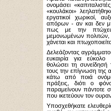
ονομάσει «καπιταλιστέ
«κουλάκοι» λεηλατήθηκ
εργατικοί χωρικοί, αυ
απόρων - αν και δεν μ
πως με την πτώχευ
μεμονωμένων πολιτών, 
χάνεται και πτωχοποιείτ
Δελεάζοντας αγράμματο
ευκαιρία για εύκολο 
θολώσει τη συνείδησή 
τους την επίγνωση της 
κάτω από ποιά ονόμα
πράξεις, διότι ο φό
παραμείνουν πάντοτε σ
που ικετεύουν τον ουρα
Υποσχεθήκατε ελευθερία