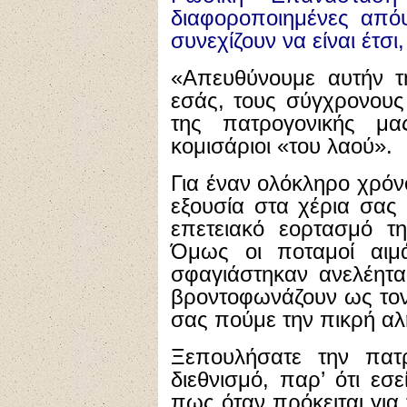
διαφοροποιημένες απόψ
συνεχίζουν να είναι έτσι
«Απευθύνουμε αυτήν τ
εσάς, τους σύγχρονου
της πατρογονικής μα
κομισάριοι «του λαού».
Για έναν ολόκληρο χρόν
εξουσία στα χέρια σας 
επετειακό εορτασμό τ
Όμως οι ποταμοί αι
σφαγιάστηκαν ανελέητα
βροντοφωνάζουν ως τον
σας πούμε την πικρή αλ
Ξεπουλήσατε την πατ
διεθνισμό, παρ’ ότι εσε
πως όταν πρόκειται για