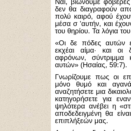
Ναι, βιώνουμε φοβερές
δεν θα διαγραφούν απ
πολύ καιρό, αφού έχου
μέσα σ 'αυτήν, και έχου
του θηρίου. Τα λόγια τ
«Οι δε πόδες αυτών επ
εκχέαι αίμα· και οι δ
αφρόνων, σύντριμμα κ
αυτών» (Ησαίας, 59:7).
Γνωρίζουμε πως οι επ
μόνο θυμό και αγαν
αναζητήσετε μια δικαιο
κατηγορήσετε για ενα
ψηλότερα ανέβει η «στ
αποδεδειγμένη θα είνα
επιπλήξεών μας.