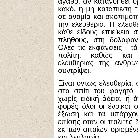
αγαθό, αν κατανοηθεί 
κακό, η μη καταπίεση 
σε ανομία και σκοπιμότ
την ελευθερία. Η ελευ
κάθε είδους επιείκεια
πλήθους, στη δολοφον
Όλες τις εκφάνσεις - τ
πολίτη, καθώς και 
ελευθερίας της ανθρω
συντρίψει.
Είναι όντως ελευθερία, 
στο σπίτι του φαγητό 
χωρίς ειδική άδεια, ή ό
φορές όλοι οι ένοικοι 
έξωση και τα υπάρχον
επίσης όταν οι πολίτες δ
εκ των οποίων ορισμένε
και λεηλασία;