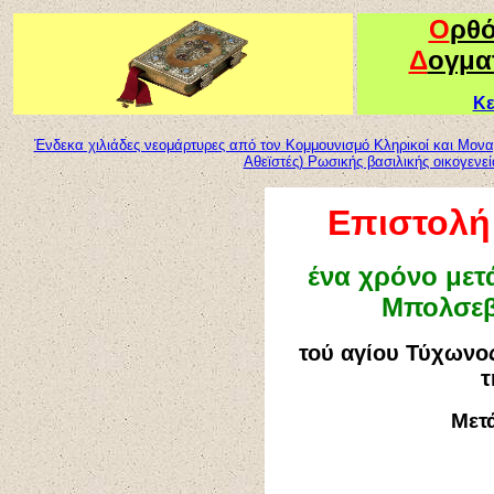
Ο
ρθ
Δ
ογμα
Κε
Ένδεκα χιλιάδες νεομάρτυρες από τον Κομμουνισμό Κληρικοί και Μονα
Αθεϊστές) Ρωσικής βασιλικής οικογενεί
Επιστολή 
ένα χρόνο μετ
Μπολσεβ
τού αγίου Τύχωνο
τ
Μετ