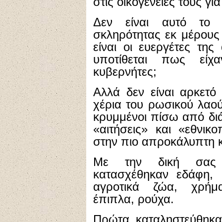
στις οικογένειές τους γι
Δεν είναι αυτό το
σκληρότητας εκ μέρους
είναι οι ευεργέτες της
υποτίθεται πως είχ
κυβερνήτες;
Αλλά δεν είναι αρκετό
χέρια του ρωσικού λαο
κρυμμένοι πίσω από δι
«αιτήσεις» και «εθνικ
στην πιο απροκάλυπτη κ
Με την δική σας 
κατασχέθηκαν εδάφη, α
αγροτικά ζώα, χρήμα
έπιπλα, ρούχα.
Πρώτα καταληστεύθηκαν