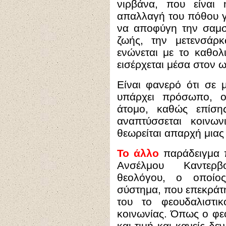
νιρβάνα, που είναι
απαλλαγή του πόθου γ
να αποφύγη την σαμσ
ζωής, την μετενσάρ
ενώνεται με το καθο
εισέρχεται μέσα στον 
Είναι φανερό ότι σε 
υπάρχει πρόσωπο, ο
άτομο, καθώς επίση
αναπτύσσεται κοινω
θεωρείται απαρχή μιας
Το άλλο
παράδειγμα π
Ανσέλμου Καντερβ
θεολόγου, ο οποίος
σύστημα, που επεκράτ
του το φεουδαλιστι
κοινωνίας. Όπως ο φε
και τιμή και κανείς δε