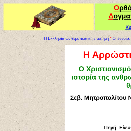
Ο
ρθ
Δ
ογμα
Κε
Η Εκκλησία ως θεραπευτική επιστήμη
*
Οι έννοιες
Η Αρρώστι
Ο Χριστιανισμ
ιστορία της ανθρ
θ
Σεβ. Μητροπολίτου 
Πηγή
: Ελευ