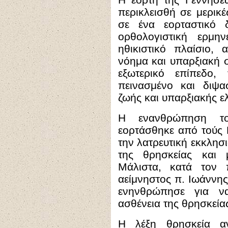
περικλεισθή σε μερικέ
σε ένα εορταστικό 
ορθολογιστική ερμη
ηθικιστικό πλαίσιο, 
νόημα και υπαρξιακή σ
εξωτερικό επίπεδο,
πεινασμένο και διψ
ζωής και υπαρξιακής ε
Η ενανθρώπηση το
εορτάσθηκε από τούς 
την λατρευτική εκκλησ
της θρησκείας και 
Μάλιστα, κατά τον 
αείμνηστος π. Ιωάννης
ενηνθρώπησε για ν
ασθένεια της θρησκεία
Η λέξη θρησκεία αν