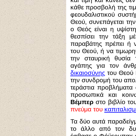
κάθε προσβολή της τιμ
φεουδαλιστικού συστή
Θεού, συνεπάγεται την
ο Θεός είναι η υψίστη 
θεσπίσει την τάξη μ
παραβάτης πρέπει ή ν
του Θεού, ή να τιμωρ
την σταυρική θυσία
αγάπης για τον άν
δικαιοσύνης
του Θεού 
την συνδρομή του απο
τεράστια προβλήματα 
προσωπικά και κοι
Βέμπερ
στο βιβλίο το
πνεύμα του
καπιταλισ
Τα δύο αυτά παραδείγμ
το άλλο από τον δυ
έφθασε ο Φόϋερμπαχ σ