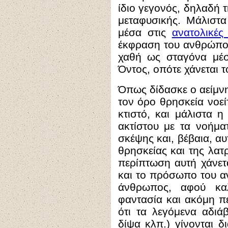
ίδιο γεγονός, δηλαδή τ
μεταφυσικής. Μάλιστα
μέσα στις
ανατολικές
έκφραση του ανθρώπο
χαθή ως σταγόνα μέ
Όντος, οπότε χάνεται 
Όπως δίδασκε ο αείμν
τον όρο θρησκεία νοείτ
κτιστό, και μάλιστα 
ακτίστου με τα νοήμα
σκέψης και, βέβαια, αυτ
θρησκείας και της λατ
περίπτωση αυτή χάνετ
και το πρόσωπο του α
άνθρωπος, αφού καλ
φαντασία και ακόμη π
ότι τα λεγόμενα αδιά
δίψα κλπ.) γίνονται δ