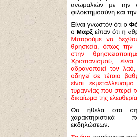
ανωμαλιών με την ά
φιλοκτημοσύνη και την
Είναι γνωστόν ότι ο
Φ
ο
Μαρξ
είπαν ότι η «θ
Μπορούμε να δεχθού
θρησκεία, όπως την 
στην θρησκειοποιη
Χριστιανισμού, είν
αδρανοποιεί τον λαό, 
οδηγεί σε τέτοιο βα
είναι εκμεταλλεύσιμ
τυραννίας που στερεί
δικαίωμα της ελευθερία
Θα ήθελα στο ση
χαρακτηριστικά π
εκδηλώσεων.
Το ένα
προέρχεται από 