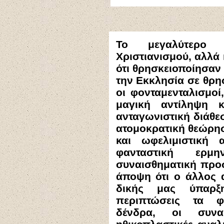
Το μεγαλύτερο 
Χριστιανισμού, αλλά
ότι
θρησκειοποίησαν τ
την Εκκλησία σε θρη
οι φονταμενταλισμοί,
μαγική αντίληψη 
ανταγωνιστική διάθε
ατομοκρατική θεώρησ
και ωφελιμιστική 
φανταστική ερ
συναισθηματική προσ
άποψη ότι ο άλλος α
δικής μας ύπαρξ
περιπτώσεις τα φω
δένδρα, οι συναι