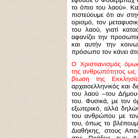
το όπιο του λαού». Κα
πιστεύουμε ότι αν στ
ορισμό, τον μεταφυσικ
του λαού, γιατί κατ
αφανίζει την προσωπι
και αυτήν την κοιν
πρόσωπο τον κάνει άτ
Ο Χριστιανισμός όμω
της ανθρωπότητος ως τ
βίωση της Εκκλησί
αρχαιοελληνικός και δε
του λαού –του Δήμου
του. Φυσικά, με τον 
εξωτερικό, αλλά δηλώ
του ανθρώπου με το
του, όπως το βλέπουμ
Διαθήκης, στους Απο
στις Πράξεις των Α