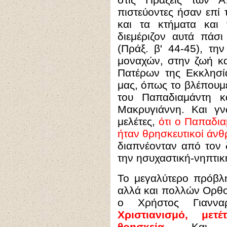
πιστεύοντες ήσαν επί 
και τα κτήματα και 
διεμέριζον αυτά πάσι 
(Πράξ. β' 44-45), τη
μοναχών, στην ζωή κα
Πατέρων της Εκκλησία
μας, όπως το βλέπουμε
του Παπαδιαμάντη κ
Μακρυγιάννη. Και γν
μελέτες,
ότι ο Παπαδια
ήταν θρησκευτικοί άνθ
διαπνέονταν από τον 
την ησυχαστική-νηπτι
Το μεγαλύτερο πρόβλη
αλλά και πολλών Ορθοδ
ο Χρήστος Γιανν
Χριστιανισμό, με
θρησκεία
.
Και έτσ