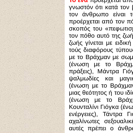
γνωστόν ότι κατά τον
τον άνθρωπο είναι 
προέρχεται από τον π
σκοπός του «πεφωτισ
τον πόθο αυτό της ζωή
ζωής γίνεται με ειδικ
τούς διαφόρους τύπου
με το Βράχμαν με σωμ
(ένωση με το Βράχμ
πράξεις), Μάντρα Γι
ψαλμωδίες και μαγι
(ένωση με το Βράχμαν
μιας θεότητος ή του ιδ
(ένωση με το Βράχμ
Κουνταλίνι Γιόγκα (έν
ενέργειες), Τάντρα 
αχαλίνωτες σεξουαλικ
αυτές πρέπει ο άνθ