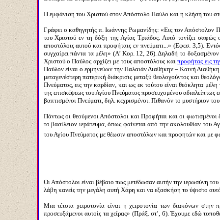
Η εμφάνιση του Χριστού στον Απόστολο Παύλο και η κλήση του στο
Γράφει ο καθηγητής π. Ιωάννης Ρωμανίδης: «Εις τον Απόστολον Παύλ
του Χριστού εν τη δόξη της Αγίας Τριάδος. Αυτό τονίζει σαφώς 
αποστόλοις αυτού και προφήταις εν πνεύματι...» (Εφεσ. 3,5). Εντ
συγχαίρει πάντα τα μέλη» (Α’ Κορ. 12, 26). Δηλαδή το δοξασμένον
Χριστού ο Παύλος αρχίζει με τους αποστόλους και
προφήτας εις τ
Παύλον είναι ο ερμηνεύων την Παλαιάν Διαθήκην – Καινή Διαθήκη δ
μεταγενέστερη πατερική διάκρισις μεταξύ θεολογούντος και θεολόγ
Πνεύματος, εις την καρδίαν, και ως εκ τούτου είναι θεόκλητα μέλ
της επισκέψεως του Αγίου Πνεύματος προσευχομένου αδιαλείπτως εις
βαπτισμένοι Πνεύματι, δηλ. κεχρισμένοι. Πιθανόν το μυστήριον του 
Πάντως οι θεούμενοι Απόστολοι και Προφήται και οι φωτισμένοι δ
το βασίλειον ιεράτευμα, όπως φαίνεται από την ακολουθίαν του Αγ
του Αγίου Πνεύματος με θέωσιν αποστόλων και προφητών και με φω
Οι Απόστολοι είναι βέβαιο πως μετέδωσαν αυτήν την ιερωσύνη του 
λάβη κανείς την μεγάλη αυτή Χάρη και να εξασκήση το ύψιστο αυτ
Μια τέτοια χειροτονία είναι η χειροτονία των διακόνων στην
προσευξάμενοι αυτοίς τα χείρας» (Πράξ. στ’, 6). Έχουμε εδώ τοπο