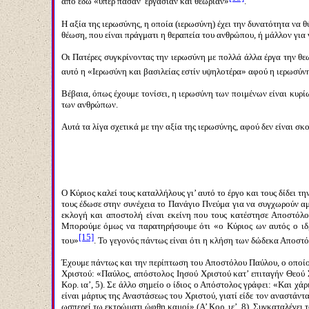
από εδώ «υπέρ πάσαν εργασίαν και θεωρίαν»
.
Η αξία της ιερωσύνης, η οποία (ιερωσύνη) έχει την δυνατότητα να 
θέωση, που είναι πράγματι η θεραπεία του ανθρώπου, ή μάλλον για
Οι Πατέρες συγκρίνοντας την ιερωσύνη με πολλά άλλα έργα την θεω
αυτό η «Ιερωσύνη και βασιλείας εστίν υψηλοτέρα» αφού η ιερωσύνη «
Βέβαια, όπως έχουμε τονίσει, η ιερωσύνη των ποιμένων είναι κυρίω
των ανθρώπων.
Αυτά τα λίγα σχετικά με την αξία της ιερωσύνης, αφού δεν είναι σ
Ο Κύριος καλεί τους καταλλήλους γι’ αυτό το έργο και τους δίδει 
τους έδωσε στην συνέχεια το Πανάγιο Πνεύμα για να συγχωρούν αμα
εκλογή και αποστολή είναι εκείνη που τους κατέστησε Αποστόλου
Μπορούμε όμως να παρατηρήσουμε ότι «ο Κύριος ων αυτός ο ιδρυ
[15]
του»
. Το γεγονός πάντως είναι ότι η κλήση των δώδεκα Αποστ
Έχουμε πάντως και την περίπτωση του Αποστόλου Παύλου, ο οποίος
Χριστού: «Παύλος, απόστολος Ιησού Χριστού κατ’ επιταγήν Θεού Σ
Κορ. ια’, 5). Σε άλλο σημείο ο ίδιος ο Απόστολος γράφει: «Και χάρ
είναι μάρτυς της Αναστάσεως του Χριστού, γιατί είδε τον αναστάν
ωσπερεί τω εκτρώματι ώφθη καμοί» (Α’ Κορ. ιε’, 8). Συγκαταλέγει 