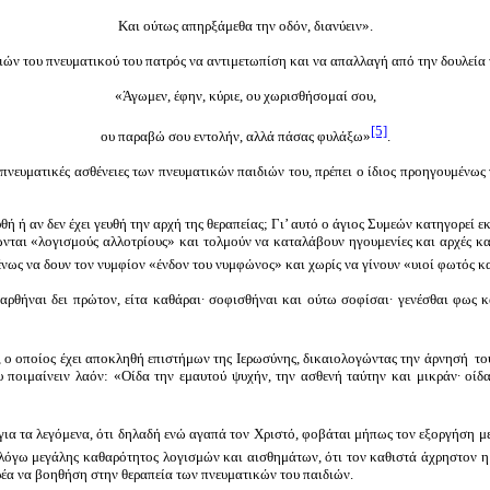
Και ούτως απηρξάμεθα την οδόν, διανύειν».
ιών του πνευματικού του πατρός να αντιμετωπίση και να απαλλαγή από την δουλεία 
«Άγωμεν, έφην, κύριε, ου χωρισθήσομαί σου,
[5]
ου παραβώ σου εντολήν, αλλά πάσας φυλάξω»
.
ς πνευματικές ασθένειες των πνευματικών παιδιών του, πρέπει ο ίδιος προηγουμένω
ή ή αν δεν έχει γευθή την αρχή της θεραπείας; Γι’ αυτό ο άγιος Συμεών κατηγορεί 
χωνται «λογισμούς αλλοτρίους» και τολμούν να καταλάβουν ηγουμενίες και αρχές κα
ένως να δουν τον νυμφίον «ένδον του νυμφώνος» και χωρίς να γίνουν «υιοί φωτός κα
ρθήναι δει πρώτον, είτα καθάραι∙ σοφισθήναι και ούτω σοφίσαι∙ γενέσθαι φως κ
 ο οποίος έχει αποκληθή επιστήμων της Ιερωσύνης, δικαιολογώντας την άρνησή του 
υ ποιμαίνειν λαόν: «Οίδα την εμαυτού ψυχήν, την ασθενή ταύτην και μικράν∙ οίδα
για τα λεγόμενα, ότι δηλαδή ενώ αγαπά τον Χριστό, φοβάται μήπως τον εξοργήση μ
 λόγω μεγάλης καθαρότητος λογισμών και αισθημάτων, ότι τον καθιστά άχρηστον η 
ρέα να βοηθήση στην θεραπεία των πνευματικών του παιδιών.