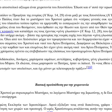
 αποστολικό αξίωμα είναι χειροτονία του Αποστόλου. Έδωσε και σ’ αυτό την ιερωσ
ον οι Προφήται της ενορίας (Α’ Κορ. 14, 29) είναι μαζί με τους Αποστόλους (Α’ Κορ
ο Παύλος όταν δια το μυστήριον του Χριστού γράφει ότι «ετέραις γενεαίς ουκ ε
ός του πλαισίου τούτου πρέπει να ερμηνευθή το εισαγωγικόν εις την απαρίθμησιν τ
 μέλος είναι του θεούμενον, που έφθασεν εις την θέωσιν και έγινεν από τον Θεόν π
ην κορυφήν
και καταλήγει εις τους έχοντας «γένη γλωσσών» (Α’ Κορ. 12, 28), που 
εν υπήρχε ακόμη – βάσει της εμπειρίας της νοεράς ευχής που λέγεται «γένη γλωσσών
ου. Όλοι από τον Απόστολον μέχρι τον προφητεύοντα και τον διερμηνεύοντα είχαν «
η του σώματος του Χριστού και ναοί του Αγίου Πνεύματος. Διαφέρουν ως Θεόκλητοι α
 την καρδίαν των και επομένως δεν είχον γίνει ακόμη ναοί του Αγίου Πνεύματος. Ή
χρίσματος εγένετο εις επιβεβαίωσιν της ελεύσεως του προσευχομένου Αγίου Πνεύματος
ιδάσκαλοι, δυνάμεις, χαρίσματα ιαμάτων, αντιλήψεις, κυβερνήσεις, γένη γλωσσών (
ίου Μύρου. Οι ιδιώται, όπως μαρτυρούν οι Πατέρες, ήσαν οι λαϊκοί. Το «ους έθετο 
[16]
τισμόν των υπολοίπων, και όχι μόνον με τελετουργικήν πράξιν»
.
Βασική προϋπόθεση για την χειροτονία
Χριστού με συγκεκριμένο Μυστήριο, το λεγόμενο Μυστήριο της Ιερωσύνης, η δε Εκκ
ό υπούργημα.
 πρώτη Εκκλησία των Ιεροσολύμων. Αφού εξέλεξαν τους επτά διακόνους, γράφει
θέτηση των χειρών και προσευχή. Ο ιερός Χρυσόστομος αναλύοντας αυτήν την περικο