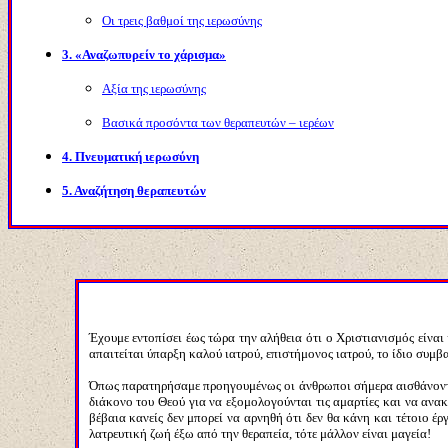
Οι τρεις βαθμοί της ιερωσύνης
3
. «Αναζωπυρείν το χάρισμα»
Αξία της ιερωσύνης
Βασικά προσόντα των θεραπευτών – ιερέων
4
. Πνευματική ιερωσύνη
5
. Αναζήτηση θεραπευτών
Έχουμε εντοπίσει έως τώρα την αλήθεια ότι ο Χριστιανισμός είναι
απαιτείται ύπαρξη καλού ιατρού, επιστήμονος ιατρού, το ίδιο συμβα
Όπως παρατηρήσαμε προηγουμένως οι άνθρωποι σήμερα αισθάνονται
διάκονο του Θεού για να εξομολογούνται τις αμαρτίες και να ανα
βέβαια κανείς δεν μπορεί να αρνηθή ότι δεν θα κάνη και τέτοιο έρ
λατρευτική ζωή έξω από την θεραπεία, τότε μάλλον είναι μαγεία!