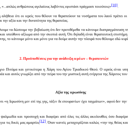
[10]
, «...απλώς ανθρώπους αγελαίους λαβόντες εφιστάσι πράγμασι τοιούτοις»
.
λήθεια ότι οι ιερείς που θέλουν να θεραπεύουν τα νοσήματα του λαού πρέπει οι
 την αξία και την δυνατότητα της θεραπείας.
ίλουμε να δώσουμε την βεβαίωση ότι δεν προτιθέμεθα να κάνουμε διαπραγμάτευση τη
 και υπεύθυνο αξίωμα από την σκοπιά αυτή. Ότι δηλαδή είναι θεραπευτική επιστήμη 
νης, το κάνουμε μόνο και μόνο για να δούμε αυτήν την πλευρά που θέλουμε εδώ κυρί
2. Προϋποθέσεις για την ανάδειξη ιερέων – θεραπευτών
ιο Πνεύμα και γενικότερα η Χάρη του Αγίου Τριαδικού Θεού. Ο ιερεύς είναι υπη
α και αυτός γνωρίζει από την πείρα του την μυστική αυτή ενέργεια της Χάριτος του
Αξία της ιερωσύνης
τι «η Ιερωσύνη μεν επί της γης, τάξιν δε επουρανίων έχει ταγμάτων», αφού δεν την
αλμωδία και προσευχή και διαφέρει από όλες τις άλλες ακολουθίες όσο διαφέρει 
[12]
ια τις δικές μας αμαρτίες
. Όταν κανείς μεταχειρίζεται καλώς «την της θείας κ