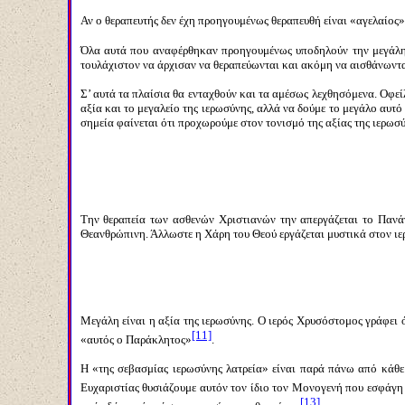
Αν ο θεραπευτής δεν έχη προηγουμένως θεραπευθή είναι «αγελαίος»
Όλα αυτά που αναφέρθηκαν προηγουμένως υποδηλούν την μεγάλη α
τουλάχιστον να άρχισαν να θεραπεύωνται και ακόμη να αισθάνωνται
Σ’ αυτά τα πλαίσια θα ενταχθούν και τα αμέσως λεχθησόμενα. Οφε
αξία και το μεγαλείο της ιερωσύνης, αλλά να δούμε το μεγάλο αυτό
σημεία φαίνεται ότι προχωρούμε στον τονισμό της αξίας της ιερωσύ
Την θεραπεία των ασθενών Χριστιανών την απεργάζεται το Πανάγ
Θεανθρώπινη. Άλλωστε η Χάρη του Θεού εργάζεται μυστικά στον ιερέ
Μεγάλη είναι η αξία της ιερωσύνης. Ο ιερός Χρυσόστομος γράφει ό
[11]
«αυτός ο Παράκλητος»
.
Η «της σεβασμίας ιερωσύνης λατρεία» είναι παρά πάνω από κάθε ψ
Ευχαριστίας θυσιάζουμε αυτόν τον ίδιο τον Μονογενή που εσφάγη γ
[13]