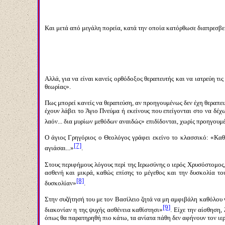
Και μετά από μεγάλη πορεία, κατά την οποία κατόρθωσε διαπρεσβε
Αλλά, για να είναι κανείς ορθόδοξος θεραπευτής και να ιατρεύη τι
θεωρίας».
Πως μπορεί κανείς να θεραπεύση, αν προηγουμένως δεν έχη θεραπευθ
έχουν λάβει το Άγιο Πνεύμα ή εκείνους που επείγονται στο να δέ
λαόν... δια μυρίων μεθόδων αναιδώς» επιδίδονται, χωρίς προηγουμ
Ο άγιος Γρηγόριος ο Θεολόγος γράφει εκείνο το κλασσικό: «Καθα
[7]
αγιάσαι...»
.
Στους περιφήμους λόγους περί της Ιερωσύνης ο ιερός Χρυσόστομος,
ασθενή και μικρά, καθώς επίσης το μέγεθος και την δυσκολία το
[8]
δυσκολίαν»
.
Στην συζήτησή του με τον Βασίλειο ζητά να μη αμφιβάλη καθόλου 
[9]
διακονίαν η της ψυχής ασθένεια καθίστησι»
. Είχε την αίσθηση,
όπως θα παρατηρηθή πιο κάτω, τα ανίατα πάθη δεν αφήνουν τον ιε