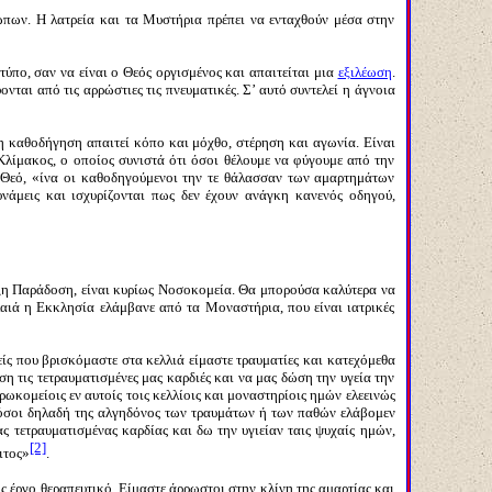
ρώπων. Η λατρεία και τα Μυστήρια πρέπει να ενταχθούν μέσα στην
τύπο, σαν να είναι ο Θεός οργισμένος και απαιτείται μια
εξιλέωση
.
νται από τις αρρώστιες τις πνευματικές. Σ’ αυτό συντελεί η άγνοια
 η καθοδήγηση απαιτεί κόπο και μόχθο, στέρηση και αγωνία. Είναι
Κλίμακος, ο οποίος συνιστά ότι όσοι θέλουμε να φύγουμε από την
 Θεό, «ίνα οι καθοδηγούμενοι την τε θάλασσαν των αμαρτημάτων
νάμεις και ισχυρίζονται πως δεν έχουν ανάγκη κανενός οδηγού,
ξη Παράδοση, είναι κυρίως Νοσοκομεία. Θα μπορούσα καλύτερα να
αλαιά η Εκκλησία ελάμβανε από τα Μοναστήρια, που είναι ιατρικές
μείς που βρισκόμαστε στα κελλιά είμαστε τραυματίες και κατεχόμεθα
η τις τετραυματισμένες μας καρδιές και να μας δώση την υγεία την
ρωκομείοις εν αυτοίς τοις κελλίοις και μοναστηρίοις ημών ελεεινώς
 όσοι δηλαδή της αλγηδόνος των τραυμάτων ή των παθών ελάβομεν
τας τετραυματισμένας καρδίας και δω την υγιείαν ταις ψυχαίς ημών,
[2]
ιτος»
.
ς έργο θεραπευτικό. Είμαστε άρρωστοι στην κλίνη της αμαρτίας και