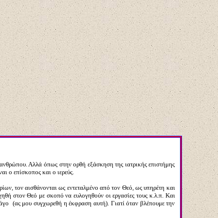
ου ανθρώπου. Αλλά όπως στην ορθή εξάσκηση της ιατρικής επιστήμης
αι ο επίσκοπος και ο ιερεύς.
ων, τον αισθάνονται ως εντεταλμένο από τον Θεό, ως υπηρέτη και
ηθή στον Θεό με σκοπό να ευλογηθούν οι εργασίες τους κ.λ.π. Και
. μάγο (ας μου συγχωρεθή η έκφραση αυτή). Γιατί όταν βλέπουμε την