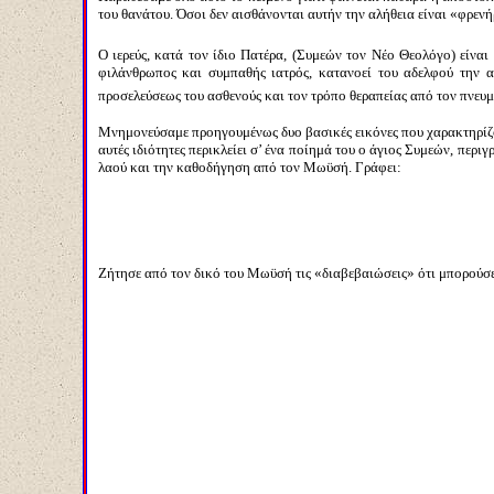
του θανάτου. Όσοι δεν αισθάνονται αυτήν την αλήθεια είναι «φρενήρ
Ο ιερεύς, κατά τον ίδιο Πατέρα, (Συμεών τον Νέο Θεολόγο) είναι
φιλάνθρωπος και συμπαθής ιατρός, κατανοεί του αδελφού την α
προσελεύσεως του ασθενούς και τον τρόπο θεραπείας από τον πνευμ
Μνημονεύσαμε προηγουμένως δυο βασικές εικόνες που χαρακτηρίζου
αυτές ιδιότητες περικλείει σ’ ένα ποίημά του ο άγιος Συμεών, περ
λαού και την καθοδήγηση από τον Μωϋσή. Γράφει:
Ζήτησε από τον δικό του Μωϋσή τις «διαβεβαιώσεις» ότι μπορούσε 