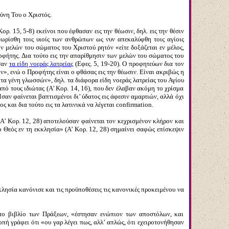
ύνη Του ο Χριστός.
. 15, 5-8) εκείνοι που έφθασαν εις την θέωσιν, δηλ. εις την θέσιν
γνωρίσθη τοις υιοίς των ανθρώπων ως νυν απεκαλύφθη τοις αγίοις
ων μελών του σώματος του Χριστού ρητόν «είτε δοξάζεται εν μέλος,
ροφήτης. Δια τούτο εις την απαρίθμησιν των μελών του σώματος του
ήσαν
τα είδη νοεράς λατρείας
(Εφες. 5, 19-20). Ο προφητεύων δια τον
», ενώ ο Προφήτης είναι ο φθάσας εις την θέωσιν. Είναι ακριβώς η
τα γένη γλωσσών», δηλ. τα διάφορα είδη νοεράς λατρείας του Αγίου
πό τους ιδιώτας (Α’ Κορ. 14, 16), που δεν έλαβαν ακόμη το χρίσμα
σαν φαίνεται βαπτισμένοι δι’ ύδατος εις άφεσιν αμαρτιών, αλλά όχι
 και δια τούτο εις τα λατινικά να λέγεται
confirmation
.
Α’ Κορ. 12, 28) αποτελούσαν φαίνεται τον κεχρισμένον κλήρον και
ο Θεός εν τη εκκλησία» (Α’ Κορ. 12, 28) σημαίνει σαφώς επίσκεψιν
λησία κανόνισε και τις προϋποθέσεις τις κανονικές προκειμένου να
 το βιβλίο των Πράξεων, «έστησαν ενώπιον των αποστόλων, και
πή γράφει ότι «ου γαρ λέγει πως, αλλ’ απλώς, ότι εχειροτονήθησαν