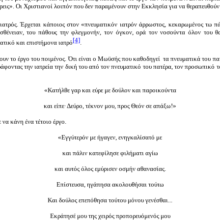
εις». Οι Χριστιανοί λοιπόν που δεν παραμένουν στην Εκκλησία για να θεραπευθούν ή 
 ιατρός. Έρχεται κάποιος στον «πνευματικόν ιατρόν άρρωστος, κεκαρωμένος τω πάθ
σθένειαν, του πάθους την φλεγμονήν, τον όγκον, ορά τον νοσούντα όλον του θα
[4]
ατικό και επιστήμονα ιατρό
.
ν το έργο του ποιμένος. Ότι είναι ο Μωϋσής που καθοδηγεί τα πνευματικά του παιδ
ιγράφοντας την ιατρεία την δική του από τον πνευματικό του πατέρα, τον προσωπικ
«Κατήλθε γαρ και εύρε με δούλον και παροικούντα
και είπε∙ Δεύρο, τέκνον μου, προς Θεόν σε απάξω!»
να κάνη ένα τέτοιο έργο.
«Εγγύτερόν με ήγαγεν, ενηγκαλίσατό με
και πάλιν κατεφίλησε φιλήματι αγίω
και αυτός όλος εμύρισεν οσμήν αθανασίας.
Επίστευσα, ηγάπησα ακολουθήσαι τούτω
Και δούλος επεπόθησα τούτου μόνου γενέσθαι...
Εκράτησέ μου της χειρός προπορευόμενός μου