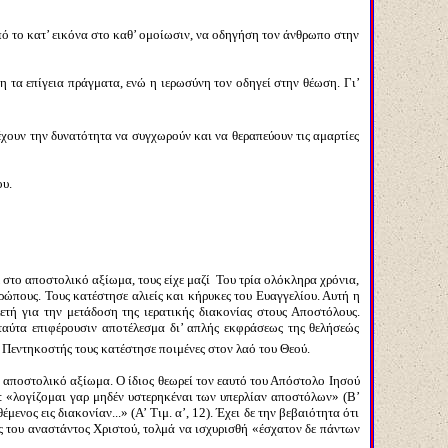
από το κατ’ εικόνα στο καθ’ ομοίωσιν, να οδηγήση τον άνθρωπο στην
η τα επίγεια πράγματα, ενώ η ιερωσύνη τον οδηγεί στην θέωση. Γι’
 έχουν την δυνατότητα να συγχωρούν και να θεραπεύουν τις αμαρτίες
ου.
ε στο αποστολικό αξίωμα, τους είχε μαζί Του τρία ολόκληρα χρόνια,
ρώπους. Τους κατέστησε αλιείς και κήρυκες του Ευαγγελίου. Αυτή η
ετή για την μετάδοση της ιερατικής διακονίας στους Αποστόλους.
ταύτα επιφέρουσιν αποτέλεσμα δι’ απλής εκφράσεως της θελήσεώς
 Πεντηκοστής τους κατέστησε ποιμένες στον λαό του Θεού.
 αποστολικό αξίωμα. Ο ίδιος θεωρεί τον εαυτό του Απόστολο Ιησού
ύ: «λογίζομαι γαρ μηδέν υστερηκέναι των υπερλίαν αποστόλων» (Β’
νος εις διακονίαν...» (Α’ Τιμ. α’, 12). Έχει δε την βεβαιότητα ότι
ις του αναστάντος Χριστού, τολμά να ισχυρισθή «έσχατον δε πάντων