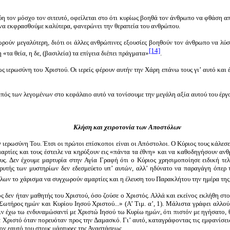
θύη τον μόσχο τον σιτευτό, οφείλεται στο ότι κυρίως βοηθά τον άνθρωπο να φθάση 
 να εκφρασθούμε καλύτερα, φανερώνει την θεραπεία του ανθρώπου.
ρούν μεγαλύτερη, διότι οι άλλες ανθρώπινες εξουσίες βοηθούν τον άνθρωπο να λύσ
[14]
τα θεία, η δε, (βασιλεία) τα επίγεια διέπει πράγματα»
.
ς ιερωσύνη του Χριστού. Οι ιερείς φέρουν αυτήν την Χάρη επάνω τους γι’ αυτό και
κοπός των λεγομένων στο κεφάλαιο αυτό να τονίσουμε την μεγάλη αξία αυτού του έργ
Κλήση και χειροτονία των Αποστόλων
την ιερωσύνη Του. Έτσι οι πρώτοι επίσκοποι είναι οι Απόστολοι. Ο Κύριος τους κάλεσ
ρτίες και τους έστειλε να κηρύξουν εις «πάντα τα έθνη» και να καθοδηγήσουν ανθ
ς. Δεν έχουμε μαρτυρία στην Αγία Γραφή ότι ο Κύριος χρησιμοποίησε ειδική τελ
τής των μυστηρίων δεν εδεσμεύετο υπ’ αυτών, αλλ’ ηδύνατο να παραγάγη όπερ 
όλων το χάρισμα να συγχωρούν αμαρτίες και η έλευση του Παρακλήτου την ημέρα της
 δεν ήταν μαθητής του Χριστού, όσο ζούσε ο Χριστός. Αλλά και εκείνος εκλήθη στο
ωτήρος ημών και Κυρίου Ιησού Χριστού...» (Α’ Τιμ. α’, 1). Μάλιστα γράφει αλλο
ιν έχω τω ενδυναμώσαντί με Χριστώ Ιησού τω Κυρίω ημών, ότι πιστόν με ηγήσατο, θέμε
τα Χριστό όταν πορευόταν προς την Δαμασκό. Γι’ αυτό, καταγράφοντας τις εμφανίσε
τον εαυτό του στους μάρτυρες της Αναστάσεως.