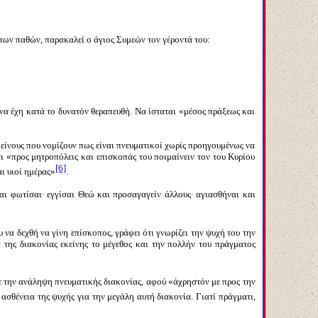
των παθών, παρακαλεί ο άγιος Συμεών τον γέροντά του:
ς να έχη κατά το δυνατόν θεραπευθή. Να ίσταται «μέσος πράξεως και
εκείνους που νομίζουν πως είναι πνευματικοί χωρίς προηγουμένως να
ι «προς μητροπόλεις και επισκοπάς του ποιμαίνειν τον του Κυρίου
[6]
ι υιοί ημέρας»
.
αι φωτίσαι∙ εγγίσαι Θεώ και προσαγαγείν άλλους∙ αγιασθήναι και
να δεχθή να γίνη επίσκοπος, γράφει ότι γνωρίζει την ψυχή του την
 της διακονίας εκείνης το μέγεθος και την πολλήν του πράγματος
ε την ανάληψη πνευματικής διακονίας, αφού «άχρηστόν με προς την
ασθένεια της ψυχής για την μεγάλη αυτή διακονία. Γιατί πράγματι,