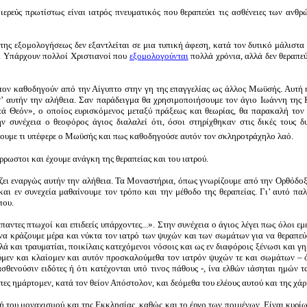
ερεύς πρωτίστως είναι ιατρός πνευματικός που θεραπεύει τις ασθένειες των ανθ
 της εξομολογήσεως δεν εξαντλείται σε μια τυπική άφεση, κατά τον δυτικό μάλιστα 
. Υπάρχουν πολλοί Χριστιανοί που
εξομολογούνται
πολλά χρόνια, αλλά δεν θεραπεύο
υ τον καθοδηγούν από την Αίγυπτο στην γη της επαγγελίας ως άλλος Μωϋσής. Αυτή
 σ’ αυτήν την αλήθεια. Σαν παράδειγμα θα χρησιμοποιήσουμε τον άγιο Ιωάννη της 
τά Θεόν», ο οποίος ευρισκόμενος μεταξύ πράξεως και θεωρίας, θα παρακαλή τον
υνέχεια ο θεοφόρος άγιος διαλαλεί ότι, όσοι στηρίχθηκαν στις δικές τους δυ
ζουμε τι υπέφερε ο Μωϋσής και πως καθοδηγούσε αυτόν τον σκληροτράχηλο λαό.
ρρωστοι και έχουμε ανάγκη της θεραπείας και του ιατρού.
ζει εναργώς αυτήν την αλήθεια. Τα Μοναστήρια, όπως γνωρίζουμε από την Ορθόδο
 και εν συνεχεία μαθαίνουμε τον τρόπο και την μέθοδο της θεραπείας. Γι’ αυτό π
που.
άπαντες πτωχοί και επιδεείς υπάρχοντες...». Στην συνέχεια ο άγιος λέγει πως όλοι ε
 να κράζουμε μέρα και νύκτα τον ιατρό των ψυχών και των σωμάτων για να θεραπεύσ
λλά και τραυματίαι, ποικίλαις κατεχόμενοι νόσοις και ως εν διαφόροις ξένωσι και γη
ούμεν και κλαίομεν και αυτόν προσκαλούμεθα τον ιατρόν ψυχών τε και σωμάτων –
ε ασθενούσιν ειδότες ή ότι κατέχονται υπό τινος πάθους -, ίνα ελθών ιάσηται ημών 
τες ημάρτομεν, κατά τον θείον Απόστολον, και δεόμεθα του ελέους αυτού και της χάρ
 του μοναχισμού και της Εκκλησίας, καθώς και το έργο των ποιμένων. Είναι κυρίω