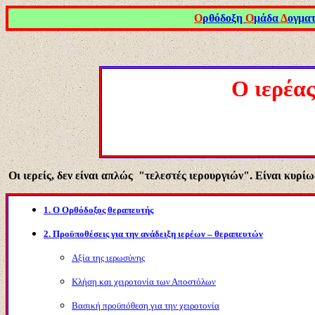
Ο
ρθόδοξη
Ο
μάδα
Δ
ογμα
Ο ιερέας
Οι ιερείς, δεν είναι απλώς "τελεστές ιερουργιών". Είναι κυρί
1.
Ο Ορθόδοξος θεραπευτής
2. Προϋποθέσεις για την ανάδειξη ιερέων – θεραπευτών
Αξία της ιερωσύνης
Κλήση και χειροτονία των Αποστόλων
Βασική προϋπόθεση για την χειροτονία