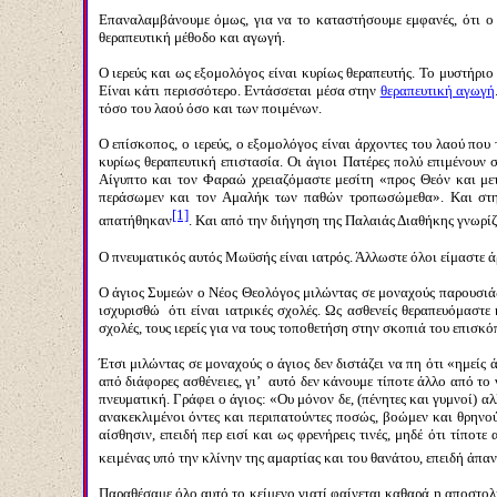
Επαναλαμβάνουμε όμως, για να το καταστήσουμε εμφανές, ότι ο ι
θεραπευτική μέθοδο και αγωγή.
Ο ιερεύς και ως εξομολόγος είναι κυρίως θεραπευτής. Το μυστήριο
Είναι κάτι περισσότερο. Εντάσσεται μέσα στην
θεραπευτική αγωγή
τόσο του λαού όσο και των ποιμένων.
Ο επίσκοπος, ο ιερεύς, ο εξομολόγος είναι άρχοντες του λαού πο
κυρίως θεραπευτική επιστασία. Οι άγιοι Πατέρες πολύ επιμένουν
Αίγυπτο και τον Φαραώ χρειαζόμαστε μεσίτη «προς Θεόν και με
περάσωμεν και τον Αμαλήκ των παθών τροπωσώμεθα». Και στην σ
[1]
απατήθηκαν
. Και από την διήγηση της Παλαιάς Διαθήκης γνωρί
Ο πνευματικός αυτός Μωϋσής είναι ιατρός. Άλλωστε όλοι είμαστε ά
Ο άγιος Συμεών ο Νέος Θεολόγος μιλώντας σε μοναχούς παρουσιά
ισχυρισθώ ότι είναι ιατρικές σχολές. Ως ασθενείς θεραπευόμαστε
σχολές, τους ιερείς για να τους τοποθετήση στην σκοπιά του επισκό
Έτσι μιλώντας σε μοναχούς ο άγιος δεν διστάζει να πη ότι «ημείς 
από διάφορες ασθένειες, γι’ αυτό δεν κάνουμε τίποτε άλλο από το
πνευματική. Γράφει ο άγιος: «Ου μόνον δε, (πένητες και γυμνοί) α
ανακεκλιμένοι όντες και περιπατούντες ποσώς, βοώμεν και θρην
αίσθησιν, επειδή περ εισί και ως φρενήρεις τινές, μηδέ ότι τίποτ
κειμένας υπό την κλίνην της αμαρτίας και του θανάτου, επειδή άπαν
Παραθέσαμε όλο αυτό το κείμενο γιατί φαίνεται καθαρά η αποστολή