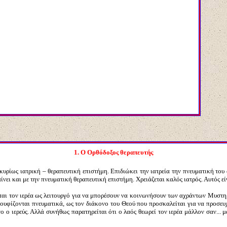
1.
Ο Ορθόδοξος θεραπευτής
 κυρίως ιατρική – θεραπευτική επιστήμη. Επιδιώκει την ιατρεία την πνευματική τ
ίνει και με την πνευματική θεραπευτική επιστήμη. Χρειάζεται καλός ιατρός. Αυτός είν
 τον ιερέα ως λειτουργό για να μπορέσουν να κοινωνήσουν των αχράντων Μυστηρί
κουφίζονται πνευματικά, ως τον διάκονο του Θεού που προσκαλείται για να προσευχ
γο ο ιερεύς. Αλλά συνήθως παρατηρείται ότι ο λαός θεωρεί τον ιερέα μάλλον σαν..