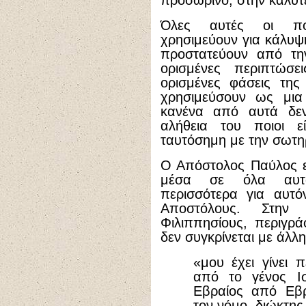
προσωρινό, στην καλύτ
Όλες αυτές οι π
χρησιμεύουν για κάλυψη
προστατεύουν από τη
ορισμένες περιπτώσε
ορισμένες φάσεις τη
χρησιμεύσουν ως μι
κανένα από αυτά δεν
αλήθεια του ποιοι ε
ταυτόσημη με την σωτη
Ο Απόστολος Παύλος ε
μέσα σε όλα αυτά
περισσότερα για αυτ
Αποστόλους. Στην
Φιλιππησίους, περιγρά
δεν συγκρίνεται με άλλ
«μου έχει γίνει 
από το γένος Ισ
Εβραίος από Εβρ
τον νόμο, διώκτης