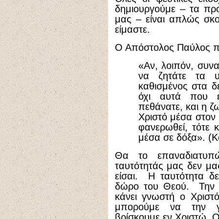
δημιουργούμε – τα πρ
μας – είναι απλώς σκου
είμαστε.
Ο Απόστολος Παύλος π
«Αν, λοιπόν, συνα
να ζητάτε τα υ
καθισμένος στα δ
όχι αυτά που ε
πεθάνατε, και η ζ
Χριστό μέσα στον 
φανερωθεί, τότε κ
μέσα σε δόξα». (Κ
Θα το επαναδιατυ
ταυτότητάς μας δεν μας
είσαι. Η ταυτότητα δεν
δώρο του Θεού. Την μ
κάνει γνωστή ο Χριστ
μπορούμε να την γ
βρίσκουμε εν Χριστώ. Ο