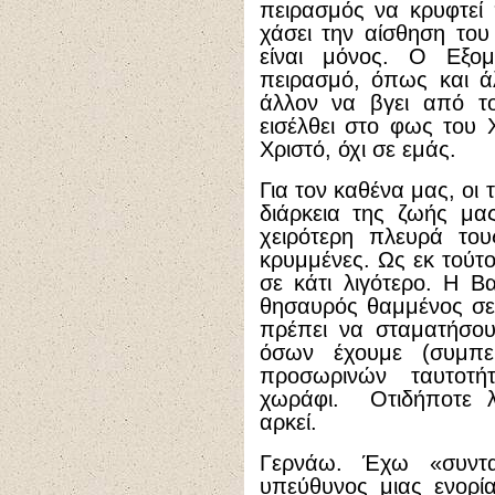
πειρασμός να κρυφτεί
χάσει την αίσθηση του
είναι μόνος. Ο Εξομ
πειρασμό, όπως και άλ
άλλον να βγει από το
εισέλθει στο φως του 
Χριστό, όχι σε εμάς.
Για τον καθένα μας, οι
διάρκεια της ζωής μα
χειρότερη πλευρά του
κρυμμένες. Ως εκ τούτ
σε κάτι λιγότερο. Η Β
θησαυρός θαμμένος σε 
πρέπει να σταματήσο
όσων έχουμε (συμπε
προσωρινών ταυτοτ
χωράφι. Οτιδήποτε λ
αρκεί.
Γερνάω. Έχω «συντα
υπεύθυνος μιας ενορί