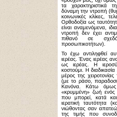
«ρούχο» μας, όχι όμω
τα χαρακτηριστικά τ
δύναμη την ντροπή (θυμ
κοινωνικές κλίκες, τε
Ορθοδοξία ως ταυτότη
είναι αναμενόμενα, ιδ
ντροπή δεν έχει αντιμ
πιθανό σε σχεδ
προσωπικοτήτων).
Το έχω αντιληφθεί α
ιερέας. Ένας ιερέας αν
ως ιερέας. Η ιεροσύ
κοστούμι. Η διαδικασία
μέρος της χειροτονίας
(με το ράσο, παραδοσι
Κανόνα. Κάτω όμως
«κρυμμένη» ζωή ενός 
που μπορεί, κατά κα
ιερατική ταυτότητα (
νιώθοντας σαν απατεώνα
της τιμής που συνοδ