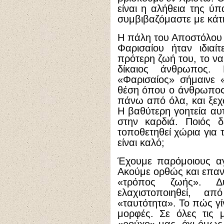
είναι η αλήθεια της ύ
συμβιβαζόμαστε με κάτι
Η πάλη του Αποστόλου 
Φαρισαίου ήταν ιδιαί
πρότερη ζωή του, το να
δίκαιος άνθρωπος.
«Φαρισαίος» σήμαινε 
θέση όπου ο άνθρωπος 
πάνω από όλα, και ξεχ
Η βαθύτερη γοητεία αυ
στην καρδιά. Ποιός δ
τοποθετηθεί χώρια για 
είναι καλό;
Έχουμε παρόμοιους αγ
Ακούμε ορθώς και επανε
«τρόπος ζωής». Δ
ελαχιστοποιηθεί, 
«ταυτότητα». Το πώς γί
μορφές. Σε όλες τις 