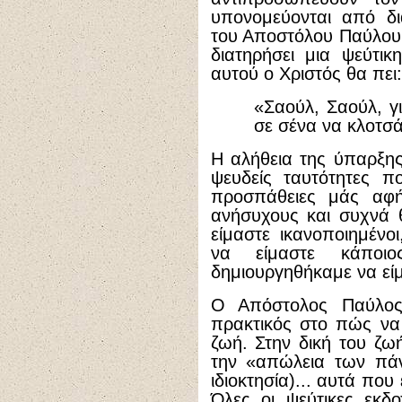
υπονομεύονται από δι
του Αποστόλου Παύλου 
διατηρήσει μια ψεύτι
αυτού ο Χριστός θα πει:
«Σαούλ, Σαούλ, γι
σε σένα να κλοτσά
Η αλήθεια της ύπαρξης
ψευδείς ταυτότητες π
προσπάθειες μάς αφή
ανήσυχους και συχνά
είμαστε ικανοποιημένοι
να είμαστε κάπο
δημιουργηθήκαμε να εί
Ο Απόστολος Παύλος 
πρακτικός στο πώς να 
ζωή. Στην δική του ζω
την «απώλεια των πάν
ιδιοκτησία)... αυτά πο
Όλες οι ψεύτικες εκδ