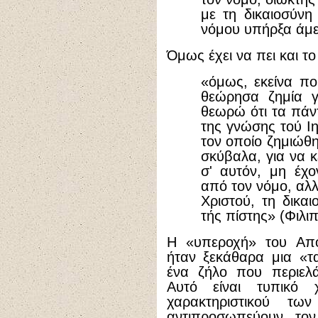
με τη δικαιοσύνη
νόμου υπήρξα άμεμ
Όμως έχει να πει και το
«όμως, εκείνα πο
θεώρησα ζημία γ
θεωρώ ότι τα πάντ
της γνώσης τού Ιη
τον οποίο ζημιώθη
σκύβαλα, για να κ
σ' αυτόν, μη έχο
από τον νόμο, αλλ
Χριστού, τη δικα
τής πίστης» (Φιλιπ
Η «υπεροχή» του Απ
ήταν ξεκάθαρα μια «τα
ένα ζήλο που περιελά
Αυτό είναι τυπικό χ
χαρακτηριστικού τω
αντιπροσωπεύουν το