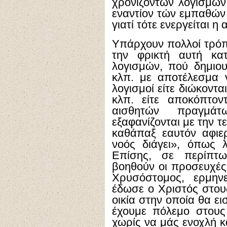
χρονιζόντων λογισμών 
εναντίον τών εμπαθών 
γιατί τότε ενεργείται η 
Υπάρχουν πολλοί τρόπ
την φρικτή αυτή κα
λογισμών, πού δημιου
κλπ. με αποτέλεσμα 
λογισμοί είτε διώκοντ
κλπ. είτε αποκόπτο
αισθητών πραγμάτ
εξαφανίζονται με την 
καθάπαξ εαυτόν αφι
νοός διάγει», όπως 
Επίσης, σε περίπτω
βοηθούν οι προσευχές
Χρυσόστομος, ερμην
έδωσε ο Χριστός στου
οικία στην οποία θα ει
έχουμε πόλεμο στους
χωρίς να μάς ενοχλή κ