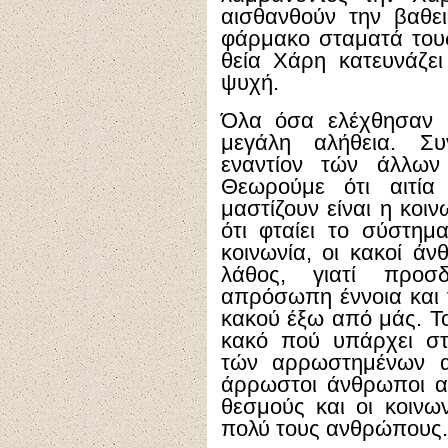
αισθανθούν την βαθει
φάρμακο σταματά του
θεία Χάρη κατευνάζει
ψυχή.
Όλα όσα ελέχθησαν 
μεγάλη αλήθεια. Συ
εναντίον τών άλλων 
Θεωρούμε ότι αιτί
μαστίζουν είναι η κοι
ότι φταίει το σύστημ
κοινωνία, οι κακοί ά
λάθος, γιατί προσ
απρόσωπη έννοια και 
κακού έξω από μάς. Το
κακό πού υπάρχει στ
τών αρρωστημένων α
άρρωστοι άνθρωποι α
θεσμούς και οι κοινω
πολύ τους ανθρώπους.