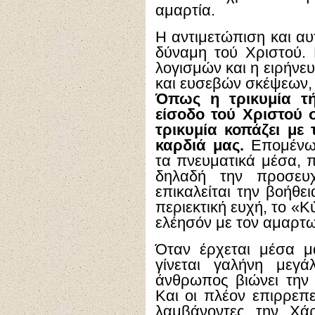
αμαρτία.
Η αντιμετώπιση και αυτ
δύναμη τού Χριστού.
λογισμών και η ειρήνε
και ευσεβών σκέψεων, 
Όπως η τρικυμία τ
είσοδο τού Χριστού σ
τρικυμία κοπάζει με
καρδιά μας.
Επομένως,
τα πνευματικά μέσα, π
δηλαδή την προσευχ
επικαλείται την βοήθε
περιεκτική ευχή, το «Κ
ελέησόν με τον αμαρτ
Όταν έρχεται μέσα μ
γίνεται γαλήνη μεγ
άνθρωπος βιώνει την 
Και οι πλέον επιρρεπ
λαμβάνοντες την Χά