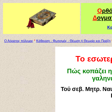
Ο
ρθ
Δ
ογμα
Κε
Ο Αόρατος πόλεμος
*
Κάθαρση - Φωτισμός - Θέωση ή Θεωρία και Πράξη
Το
εσωτε
Πώς
κοπάζει η
γαλην
Τού σεβ. Μητρ. Να