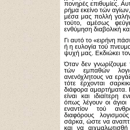
πονηρές επιθυμίες. Αυ
ρήμα εκείνο τών αγίων,
μέσα μας πολλή γαλήν
τούτο, αμέσως φεύ
ενθύμηση διαβολική και
Γι αυτό το «ειρήνη πάσ
ή η ευλογία τού πνευμ
ψυχή μας. Εκδιώκει το
Όταν δεν γνωρίζουμε 
τών εμπαθών λογι
ανενόχλητους να εργάζ
τότε έρχονται σαρκικ
διάφορα αμαρτήματα. 
είναι και ιδιαίτερη ε
όπως λέγουν οι άγιοι 
εναντίον τού ανθρ
διαφόρους λογισμού
σάρκα, ώστε να αναπτ
και να αιχμαλωτισθ