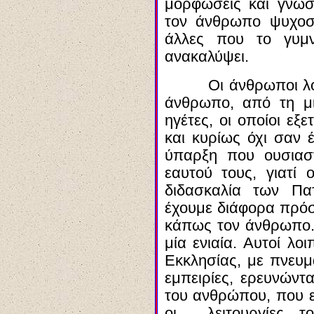
μορφώσεις και γνώσε
τον άνθρωπο ψυχο
άλλες που το γυμν
ανακαλύψει.
Οι άνθρωποι λο
άνθρωπο, από τη μια
ηγέτες, οι οποίοι εξ
και κυρίως όχι σαν έ
ύπαρξη που ουσιασ
εαυτού τους, γιατ
διδασκαλία των Πα
έχουμε διάφορα πρό
κάπως τον άνθρωπο.
μία ενιαία. Αυτοί λο
Εκκλησίας, με πνευμ
εμπειρίες, ερευνώντ
του ανθρώπου, που εί
οι λειτουργίες το