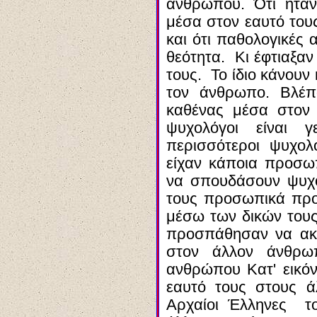
ανθρώπου. Ότι ήτα
μέσα στον εαυτό τους
και ότι παθολογικές 
θεότητα. Κι έφτιαξαν
τους. Το ίδιο κάνουν
τον άνθρωπο. Βλέπ
καθένας μέσα στον
ψυχολόγοι είναι γ
περισσότεροι ψυχολ
είχαν κάποια προσ
να σπουδάσουν ψυχο
τους προσωπικά προ
μέσω των δικών του
προσπάθησαν να ακτ
στον άλλον άνθρωπ
ανθρώπου Κατ' εικόν
εαυτό τους στους 
Αρχαίοι Έ
λληνες
τον