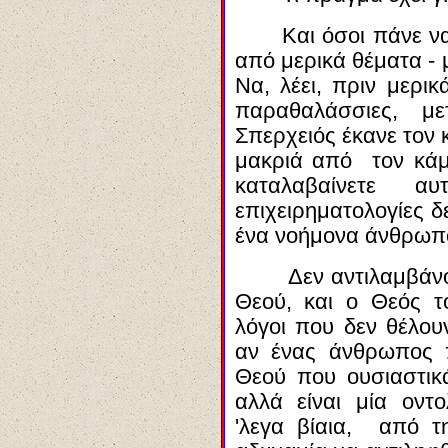
Και όσοι πάνε ν
από μερικά θέματα - 
Να, λέει, πριν μερι
παραθαλάσσιες, μ
Σπερχειός έκανε τον 
μακριά από τον κά
καταλαβαίνετε αυτ
επιχειρηματολογίες δ
ένα νοήμονα άνθρωπ
Δεν αντιλαμβάνο
Θεού, και ο Θεός 
λόγοι που δεν θέλουν
αν ένας άνθρωπος 
Θεού που ουσιαστικά
αλλά είναι μία οντ
'λεγα
βίαια, από τη