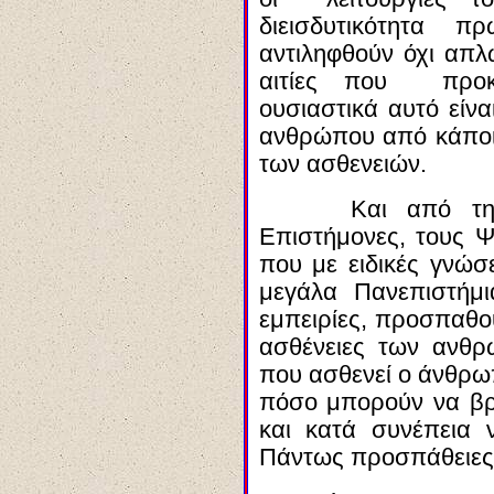
διεισδυτικότητα 
αντιληφθούν όχι απλώ
αιτίες που προκα
ουσιαστικά αυτό είν
ανθρώπου από κάποια
των ασθενειών.
Και από την 
Επιστήμονες, τους Ψ
που με ειδικές γνώσε
μεγάλα Πανεπιστήμ
εμπειρίες, προσπαθού
ασθένειες των ανθ
που ασθενεί ο άνθρωπ
πόσο μπορούν να βρο
και κατά συνέπεια 
Πάντως προσπάθειες 