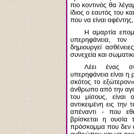
πιο κοντινός θα λέγ
ίδιος ο εαυτός του κα
που να είναι αφέντης
Η αμαρτία επομ
υπερηφάνεια, τον 
δημιουργεί ασθένειε
συνεχεία και σωματικ
Λέει ένας 
υπερηφάνεια είναι η 
σκότος το εξώτερον»
άνθρωπο από την αγά
του μίσους, είναι
αντικειμένη
εις την
τ
απέναντι - που
εθ
βρίσκεται η ουσία
πρόσκομμα που δεν α