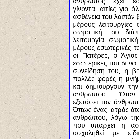
άνθρωπος έχει εσ
γίνονται αιτίες για 
ασθένεια του λοιπόν 
μέρους λειτουργίες
σωματική του διά
λειτουργία σωματικ
μέρους εσωτερικές το
οι Πατέρες, ο Ά
γιος
εσωτερικές του δυνάμ
συνείδηση του, η β
πολλές φορές η μνήμ
και δημιουργούν τ
ανθρώπου. Όταν λ
εξετάσει τον άνθρωπ
Όπως ένας ιατρός ότα
ανθρώπου, λόγω της
που υπάρχει η ασθ
ασχοληθεί με ειδι