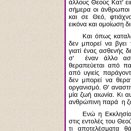
άλλους Θεούς Κατ' ει
σήμερα οι άνθρωποι
και σε Θεό, φτιάχ
εικόνα και ομοίωση δι
Και όπως καταλ
δεν μπορεί να βγει 
γιατί ένας ασθενής δ
σ' έναν άλλο ασ
θεραπεύεται από πα
από υγιείς παράγον
δεν μπορεί να θερα
οργανισμό. Θ' αναστ
μία ζωή αιωνία. Κι α
ανθρώπινη παρά η ζω
Ενώ η Εκκλησία 
στις εντολές του Θεο
τι αποτελέσματα
θ