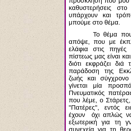
πρόσκληση που μου κ
καθυστερήσεις στο
υπάρχουν και τρόπ
μπούμε στο θέμα.
Το θέμα που 
απόψε, που με έκπ
ελάφια στις πηγέ
πίστεως μας είναι κα
διότι εκφράζει
διά
τ
παράδοση της Εκκλ
ζωής και σύγχρονο
γίνεται μία προσπ
Πνευματικός πατέρα
που λέμε, ο
Στάρετς
"Πατέρες", εντός 
έχουν όχι απλώς ν
εξωτερική για τη 
συνεχεία για τη θερ