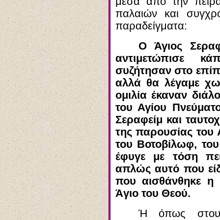
μέσα από την πείρ
παλαιών και συγχ
παραδείγματα:
Ο Άγιος Σερα
αντιμετώπισε 
συζήτησαν στο επίπ
αλλά θα λέγαμε χω
ομιλία έκαναν διάλ
του Αγίου Πνεύματ
Σεραφείμ και ταυτο
της παρουσίας του 
του
Βοτοβίλωφ
, το
έφυγε με τόση πει
απλώς αυτό που είδ
που αισθάνθηκε η 
Ά
γιο
του Θεού.
Ή όπως στου