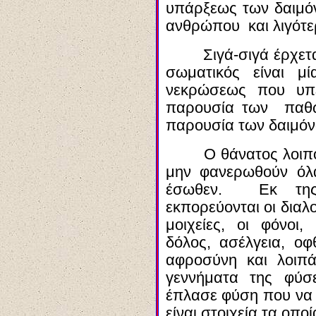
υπάρξεως των δαιμόν
ανθρώπου και λιγότε
Σιγά-σιγά έρχετ
σωματικός είναι μ
νεκρώσεως που υπ
παρουσία των παθώ
παρουσία των δαιμόν
Ο θάνατος λοιπό
μην φανερωθούν όλα
έσωθεν. Εκ της 
εκπορεύονται οι διαλογ
μοιχείες, οι φόνοι,
δόλος, ασέλγεια, ο
αφροσύνη και λοιπ
γεννήματα της φύσ
έπλασε φύση που να 
είναι στοιχεία τα οπο