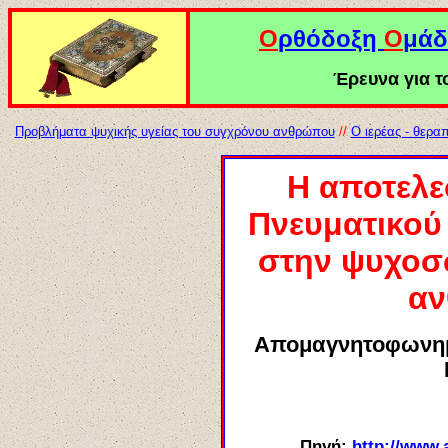
Ο
ρθόδοξη
Ο
μάδ
Έρευνα για το
Προβλήματα ψυχικής υγείας του συγχρόνου ανθρώπου
//
Ο ιερέας - θερα
Η αποτελε
Πνευματικού
στην ψυχοσω
α
Απομαγνητοφωνημέ
Πηγή:
http://www.