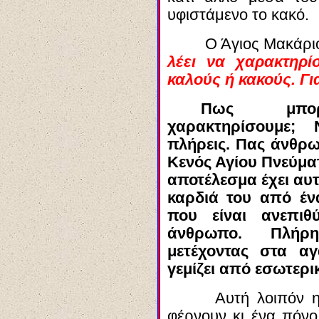
υφιστάμενο το κακό.
Ο Ά
γιος
Μακάριο
λέει να χαρακτηρ
καλούς ή κακούς. Γι
Πως μπορ
χαρακτηρίσουμε; Ν
πλήρεις. Πας άνθρω
Κενός Αγίου Πνεύμα
αποτέλεσμα έχει αυτό
καρδιά του από έν
που είναι ανεπιθ
άνθρωπο. Πλήρης
μετέχοντας στα α
γεμίζει από εσωτερι
Αυτή λοιπόν η
φέρνουν κι ένα πόν