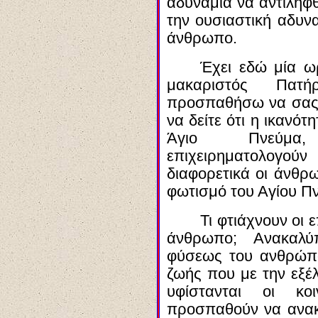
αδυναμία να αντιληφθ
την ουσιαστική αδυν
άνθρωπο.
Έ
χει
εδώ μία ωρ
μακαριστός Πα
προσπαθήσω να σας
να δείτε ότι η ικανό
Ά
γιο
Πνεύμα, 
επιχειρηματολογού
διαφορετικά οι άνθρ
φωτισμό του Αγίου Π
Τι φτιάχνουν οι 
άνθρωπο; Ανακαλύπτ
φύσεως του ανθρώπο
ζωής που με την εξέ
υφίστανται οι κ
προσπαθούν να ανακ