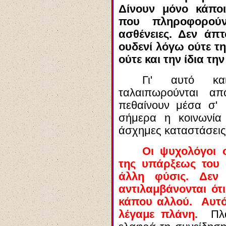
Δίνουν μόνο κάπο
που πληροφορού
ασθένειες. Δεν άπ
ουδενί
λόγω ούτε τη
ούτε και την ίδια την
Γι' αυτό
και
ταλαιπωρούνται α
πεθαίνουν μέσα σ'
σήμερα η κοινωνία
άσχημες καταστάσεις
Οι ψυχολόγοι 
της υπάρξεως του
άλλη φύσις. Δεν
αντιλαμβάνονται ό
κάπου αλλού. Αυτό 
λέγαμε πλάνη.
Πλαν