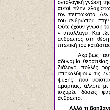
οντολογική γνώση τη
αυτοί πλην ελαχίσ
τον
πεπτωκότα
. Δεν
του ανθρώπου στη
Ούτε έχουν γνώση το
ν' απαλλαγεί. Και εξ
άνθρωπος στη θέση 
πτωτική του κατάστα
A
κριβώς
αυτ
αδυναμία θεραπείας.
διάλογο, πολλές φ
αποκαλύψουν τις ενο
ψυχής, που υφίστα
αμαρτίας, άλλοτε με
ισχυρές δόσεις φ
άνθρωπο.
Αλλά τι βοηθάν