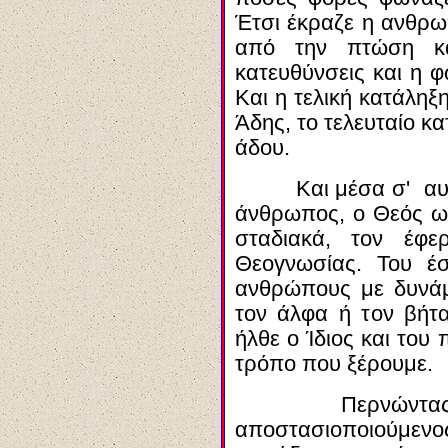
Έ
τσι
έκραζε η ανθρω
από την πτώση κ
κατευθύνσεις και η 
Και η τελική κατάληξ
Άδης, το τελευταίο κ
άδου
.
Και μέσα σ' αυ
άνθρωπος, ο Θεός 
σταδιακά, τον έφε
Θεογνωσίας. Του έσ
ανθρώπους με δυνάμε
τον άλφα ή τον βήτ
ήλθε ο Ί
διος
και του 
τρόπο που ξέρουμε.
Περνώντα
αποστασιοποιούμ