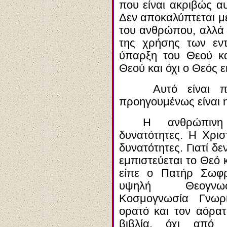
που είναι ακριβώς α
Δεν αποκαλύπτεται 
του ανθρώπου, αλλά
της χρήσης των εν
ύπαρξη του Θεού και
Θεού και όχι ο Θεός 
Αυτό είναι
π
προηγουμένως είναι 
Η ανθρώπι
δυνατότητες. Η Χρισ
δυνατότητες. Γιατί δε
εμπιστεύεται το Θεό 
είπε ο Πατήρ Σωφ
υψηλή Θεογνωσ
Κοσμογνωσία
Γνωρίζ
ορατό και τον αόρατ
βιβλία, όχι από 