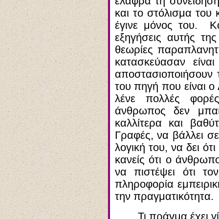
ελαφρά τη συνείδηση
και το στόλισμα του
έγινε μόνος του. Κ
εξηγήσεις αυτής της
θεωρίες παραπλανητι
κατασκεύασαν είνα
αποστασιοποιήσουν
τ
του πηγή που είναι ο
λένε πολλές φο
άνθρωπος δεν μπαί
καλλίτερα και βαθύ
Γραφές, να βάλλει σε
λογική του, να δει ότ
κανείς ότι ο άνθρωπ
να πιστέψει ότι το
πληροφορία εμπειρική
την πραγματικότητα.
Τι πράγμα έχει γ