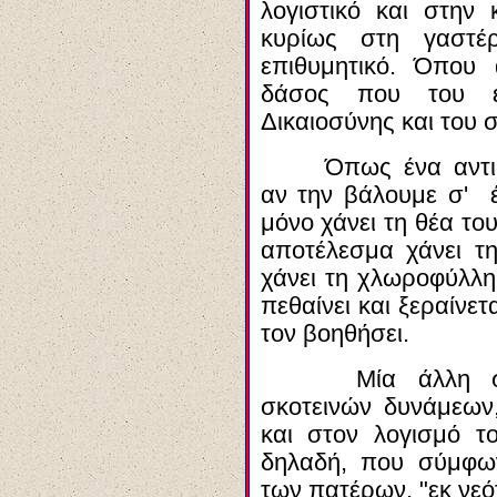
λογιστικό και στην 
κυρίως στη γαστέ
επιθυμητικό. Ό
που
α
δάσος που του ε
Δικαιοσύνης και του 
Ό
πως
ένα αντι
αν την βάλουμε σ' έ
μόνο χάνει τη θέα το
αποτέλεσμα χάνει τη
χάνει τη χλωροφύλλη,
πεθαίνει και ξεραίνε
τον βοηθήσει.
Μία άλλη συν
σκοτεινών δυνάμεων
και στον λογισμό 
δηλαδή, που σύμφω
των πατέρων, "εκ
νεό