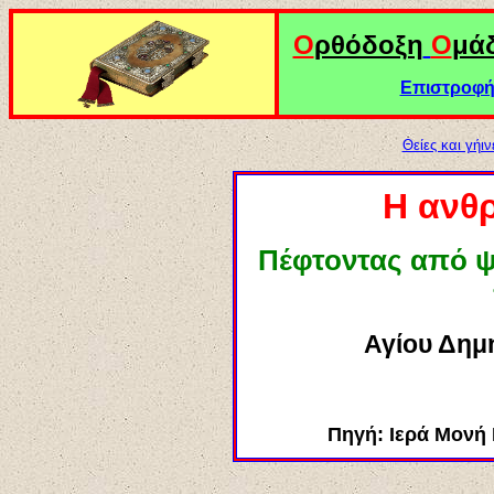
Ο
ρθόδοξη
Ο
μά
Επιστροφή 
Θείες και γήι
Η ανθ
Πέφτοντας από ψ
Αγίου Δημ
Πηγή: Ιερά Μονή