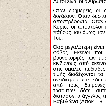
Αυτοί είναι οι άνθρωποι
Όταν ευημερείς οι 
δοξάζουν. Όταν δυστυχ
αποστρέφονται. Όταν ό
Κύριο, οι απόστολοι
πάθους Του όμως Τον 
Του.
Όσο μεγαλύτερη είναι 
φόβος. Εκείνοι που 
βουνοκορφές των τιμ
κινδύνους από εκείν
στις ομαλές πεδιάδε
τιμής διαδέχονται τα
ονειδισμού, είτε εδώ
από τους δαίμονες.
τοσούτον δότε α
υ
τ
διατάσσει ο άγγελος 
Βαβυλώνα (Αποκ. 18. 7