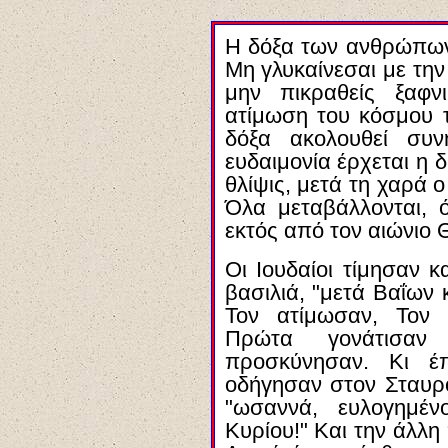
Η δόξα των ανθρώπων 
Μη γλυκαίνεσαι με την
μην πικραθείς ξαφν
ατίμωση του κόσμου το
δόξα ακολουθεί συ
ευδαιμονία έρχεται η 
θλίψις, μετά τη χαρά 
Όλα μεταβάλλονται, ό
εκτός από τον αιώνιο Θ
Οι Ιουδαίοι τίμησαν 
βασιλιά, "μετά Βαΐων 
Τον ατίμωσαν, Τον 
Πρώτα γονάτισα
προσκύνησαν. Κι έ
οδήγησαν στον Σταυρ
"ωσαννά, ευλογημέν
Κυρίου!" Και την άλλ