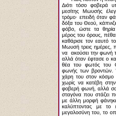
Διότι τόσο φοβερά υ
μεσίτης Μωυσής έλεγ
τρόμο
·
επειδή όταν φά
δόξα του Θεού, κάπνιζε
φόβο, ώστε τα θηρία
μέρος του όρους, πέθα
καθάρισε τον εαυτό 
Μωυσή τρεις ημέρες, πρ
να ακούσει την φωνή τ
αλλά όταν έφτασε ο κα
θέα του φωτός του Θ
φωνής των βροντών. 
χάρη του στον κόσμο 
χωρίς να κατέβη στη
φοβερή φωνή, αλλά σ
σταγόνα που στάζει π
με άλλη μορφή φάνηκε
καλύπτοντας με το 
μεγαλοσύνη του, το ο