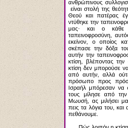
ανθρώπινους συλλογι
είναι στολή της θεότη
Θεού και πατέρας έ
ντύθηκε την ταπεινοφρ
μας
·
και ο κάθε έ
ταπεινοφροσύνη, αυτός
εκείνον, ο οποίος κ
σκέπασε την δόξα το
αυτήν την ταπεινοφρο
κτίση, βλέποντας την
κτίση δεν μπορούσε να
απ
ό
αυτήν, αλλά ούτ
πρόσωπο πρ
ο
ς πρό
Ισραήλ μπ
ό
ρεσαν να 
τους μ
ί
λησε από την
Μω
υ
σή, ας μιλήσει μ
πε
ι
ς τα λόγια του, και
πεθάνουμε.
Π
ώ
ς λοιπόν η κτίσ