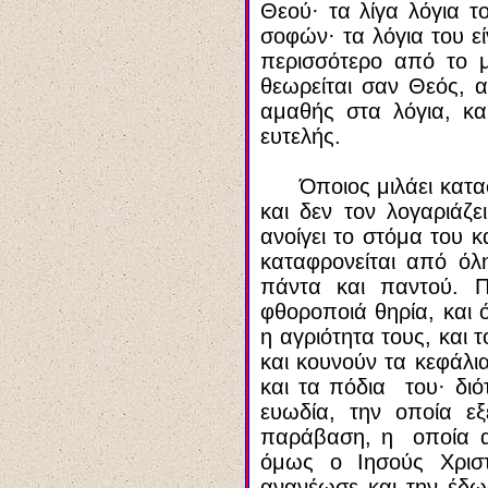
Θεού
·
τα λίγα λόγια τ
σοφών
·
τα λόγια του ε
περισσότερο από το μ
θεωρείται σαν Θεός, α
αμαθής στα λόγια, κα
ευτελής.
Όποιος μιλάει κατα
και δεν τον λογαριάζ
ανοίγει το στόμα του 
καταφρονείται από όλη
πάντα και παντού. Π
φθοροποιά θηρία, και 
η αγριότητα τους, και 
και κουνούν τα κεφάλια
και τα πόδια του
·
διότ
ευωδία, την οποία ε
παράβαση, η οποία α
όμως ο Ιησούς Χρισ
ανανέωσε και την έδω