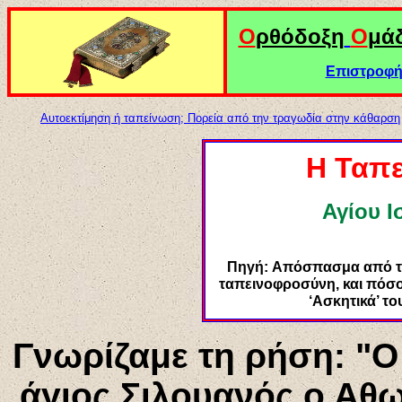
Ο
ρθόδοξη
Ο
μά
Επιστροφή 
Αυτοεκτίμηση ή ταπείνωση; Πορεία από την τραγωδία στην κάθαρση
Η Ταπ
Αγίου Ι
Πηγή:
Απόσπασμα από τ
ταπεινοφροσύνη, και πόσο
‘Ασκητικά’ το
Γνωρίζαμε τη ρήση: "Ο
άγιος Σιλουανός ο Αθω