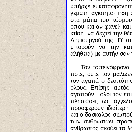
υπήρχε ευκαταφρόνητη
γεμάτη αγιότητα
·
ήδη ό
στα μάτια του κόσμου
όπου και αν φανεί
·
και
κτίση να δεχτεί την θέα
Δημιουργού της. Γι’ α
μπορούν να την κατ
αλήθεια) με αυτήν σαν
Τον ταπεινόφρονα 
ποτέ, ούτε τον μαλώνε
τον αγαπά ο δεσπότης 
όλους. Επίσης, αυτός 
αγαπούν
·
όλοι τον επ
πλησιάσει, ως άγγελ
προσφέρουν ιδιαίτερη 
και ο δάσκαλος σιωπού
των ανθρώπων προσέχ
άνθρωπος ακούει τα λόγ