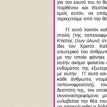
για τον εαυτό του το θ
παρθένου και Θεοτό
εμείς αυτόν, να υπά
ταραχτούμε από την θέ
Γι’ αυτό λοιπόν κ
στολή (της ταπεινοφ
Κτίστης (των όλων) στ
ίδιο τον Χριστό. Κα
εσωτερικό του άνθρωπ
με την οποία φάνηκε σ
αυτήν ακόμα φαίνεται 
ενδύματος της εξωτερ
με αυτήν. Γι’ αυτό και
κάθε άνθρωπο, ντυμ
ταπεινοφροσύνη), τ
δεσπότη της, τον οποίο
συναναστρεφόμενο μα
ευλαβείται την θέα το
να αποκαλυφθεί η δόξα