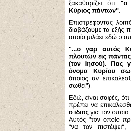
ξακαθαρίζει ότι
"ο
Κύριος πάντων".
Επιστρέφοντας λοι
διαβάζουμε τα εξής π
οποίο μιλάει εδώ ο α
"...ο γαρ αυτός Κ
πλουτών εις πάντας
(τον Ιησού). Πας 
όνομα Κυρίου σω
όποιος αν επικαλεσ
σωθεί").
Εδώ, είναι σαφές, ότ
πρέπει να επικαλεσθ
ο ίδιος
για τον οποίο
Αυτός "τον οποίο πρ
"να τον πιστέψει",