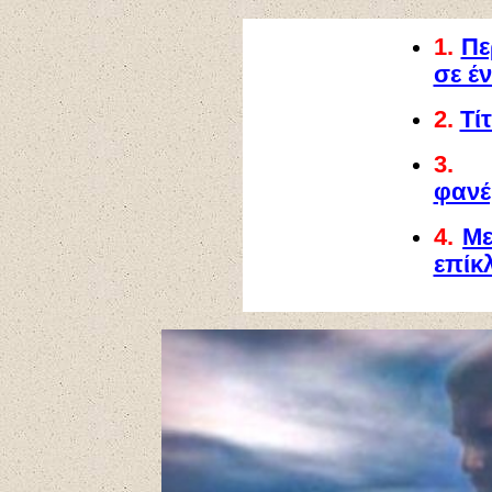
1.
Πε
σε έ
2.
Τί
3
φανέ
4.
Με
επίκ