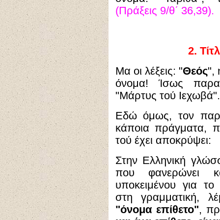
(Πράξεις 9/θ΄ 36,39).
2.
Τίτ
Μα οι λέξεις: "
Θεός
", 
όνομα! Ίσως παρατ
"Μάρτυς τού Ιεχωβά".
Εδώ όμως, τον παρ
κάποια πράγματα, 
τού έχει αποκρύψει:
Στην Ελληνική γλώσσ
που φανερώνει κά
υποκειμένου για το 
στη γραμματική, λέ
"όνομα επίθετο"
, π