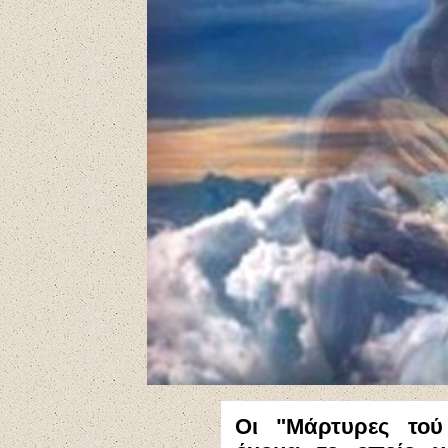
Οι
"Μάρτυρες τού