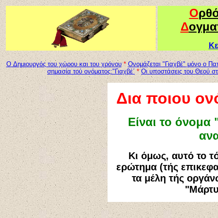
Ο
ρθ
Δ
ογμα
Κε
O Δημιουργός του χώρου και του χρόνου
*
Oνομάζεται "Γιαχβέ" μόνο ο Πα
σημασία τού ονόματος:"Γιαχβέ΄
*
Οι υποστάσεις του Θεού σ
Δια ποιου ον
Είναι το όνομα 
ανα
Κι όμως, αυτό το τ
ερώτημα (τής επικεφα
τα μέλη τής οργά
"Μάρτυ