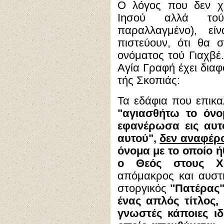
Ο λόγος που δεν χρ
Ιησού αλλά τού
παραλλαγμένο), εί
πιστεύουν, ότι θα 
ονόματος τού Γιαχβέ
Αγία Γραφή έχει διαφ
τής Σκοπιάς:
Τα εδάφια που επικα
"αγιασθήτω το όνο
εφανέρωσα εις αυτ
αυτού",
δεν αναφέρο
όνομα με το οποίο ή
ο Θεός στους Χρι
απόμακρος και αυστ
στοργικός
"Πατέρας"
ένας απλός τίτλος,
γνωστές κάποιες ι