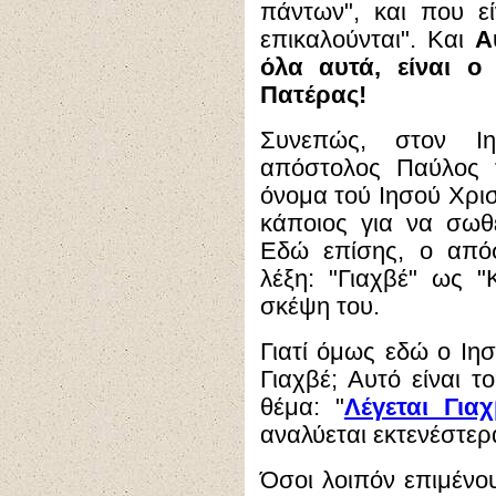
πάντων", και που ε
επικαλούνται". Και
Α
όλα αυτά, είναι ο
Πατέρας!
Συνεπώς, στον Ι
απόστολος Παύλος 
όνομα τού Ιησού Χρισ
κάποιος για να σωθεί
Εδώ επίσης, ο από
λέξη: "Γιαχβέ" ως "Κ
σκέψη του.
Γιατί όμως εδώ ο Ιησ
Γιαχβέ; Αυτό είναι τ
θέμα: "
Λέγεται Για
αναλύεται εκτενέστερ
Όσοι λοιπόν επιμένο