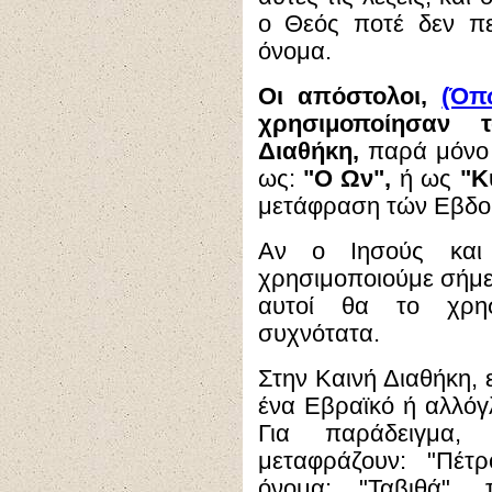
ο Θεός ποτέ δεν πε
όνομα.
Οι απόστολοι,
(Όπ
χρησιμοποίησαν 
Διαθήκη,
παρά μόνο
ως:
"Ο Ων",
ή ως
"Κ
μετάφραση τών Εβδο
Αν ο Ιησούς και
χρησιμοποιούμε σήμερ
αυτοί θα το χρησ
συχνότατα.
Στην Καινή Διαθήκη, 
ένα Εβραϊκό ή αλλόγ
Για παράδειγμα,
μεταφράζουν: "Πέτ
όνομα: "Ταβιθά", 