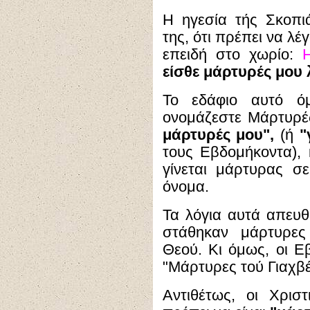
Η ηγεσία τής Σκοπιά
της, ότι πρέπει να λέ
επειδή στο χωρίο:
είσθε μάρτυρές μου λ
Το εδάφιο αυτό 
ονομάζεστε Μάρτυρές
μάρτυρές μου",
(ή
"
τους Εβδομήκοντα),
γίνεται μάρτυρας σε
όνομα.
Τα λόγια αυτά απευθ
στάθηκαν μάρτυρε
Θεού. Κι όμως, οι Ε
"Μάρτυρες τού Γιαχβέ
Αντιθέτως, οι Χρισ