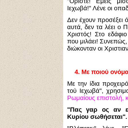
"Ορίστε! Εμείς μι
Ιεχωβά!" Λένε οι οπαδ
Δεν έχουν προσέξει ό
αυτά, δεν τα λέει ο 
Χριστός! Στο εδάφι
που μιλάει! Συνεπώς
διώκονταν οι Χριστιαν
4.
Με ποιού ονόμ
Με την ίδια προχειρό
τού Ιεχωβά", χρησιμ
Ρωμαίους επιστολή, κε
"Πας γαρ ος αν ε
Κυρίου σωθήσεται".