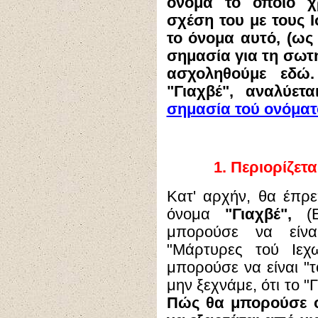
όνομα το οποίο χ
σχέση του με τους Ι
το όνομα αυτό, (ως 
σημασία για τη σωτη
ασχοληθούμε εδώ.
"Γιαχβέ", αναλύετ
σημασία τού ονόματ
1.
Περιορίζετα
Κατ' αρχήν, θα έπρε
όνομα
"Γιαχβέ",
(Ε
μπορούσε να είνα
"Μάρτυρες τού Ιεχ
μπορούσε να είναι "τ
μην ξεχνάμε, ότι το "Γ
Πώς θα μπορούσε ο