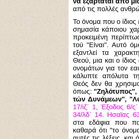
να εξαρτάται από μ
από τις πολλές ανθρώ
Το όνομα που ο ίδιος 
σημασία κάποιου χαρ
προκειμένη περίπτωσ
τού "Είναι". Αυτό ό
εξαντλεί τα χαρακ
Θεού, μια και ο ίδιο
ονομάτων για τον εαυ
κάλυπτε απόλυτα τ
Θεός δεν θα χρησιμ
όπως:
"Ζηλότυπος",
τών Δυνάμεων", "Λυ
17/ιζ΄ 1, Έξοδος 6/ς
34/λδ΄ 14. Ησαϊας 63
στα εδάφια που πα
καθαρά ότι "το όνομ
αυτές τις λέξεις, και