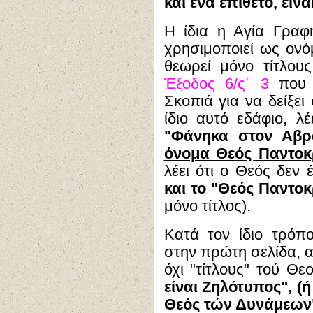
και ένα επίθετο, είνα
Η ίδια η Αγία Γραφ
χρησιμοποιεί ως ονόμ
θεωρεί μόνο τίτλους
Έξοδος 6/ς΄ 3
που 
Σκοπιά για να δείξει
ίδιο αυτό εδάφιο, λέ
"Φάνηκα στον Αβρ
όνομα Θεός Παντο
λέει ότι ο Θεός δεν 
και το "Θεός Παντοκ
μόνο τίτλος).
Κατά τον ίδιο τρόπ
στην πρώτη σελίδα, 
όχι "τίτλους" τού Θεο
είναι Ζηλότυπος", (ή
Θεός τών Δυνάμεων"