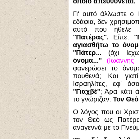
οποίο απευθύνεται.
Γι' αυτό άλλωστε ο
εδάφια, δεν χρησιμοπ
αυτό που ήθελε 
"Πατέρας".
Είπε:
"
αγιασθήτω το όνομά
"Πάτερ...
(όχι Ιεχ
όνομα..."
(Ιωάννης 
φανερώσει το όνομα
πουθενά; Και για
Ισραηλίτες, εφ' ό
"Γιαχβέ"
; Άρα κάτι 
το γνώριζαν:
Τον Θεό
Ο λόγος που οι Χριστ
τον Θεό ως Πατέρα,
αναγεννά με το Πνεύμ