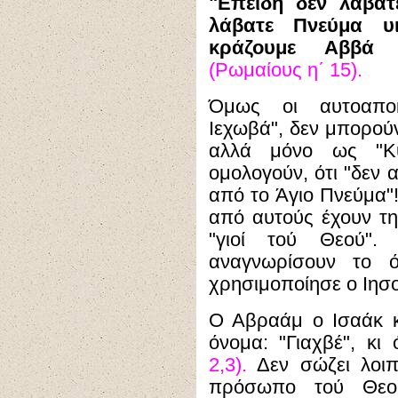
"Επειδή δεν λάβατ
λάβατε Πνεύμα υι
κράζουμε Αββ
(Ρωμαίους η΄ 15).
Όμως οι αυτοαποκ
Ιεχωβά", δεν μπορού
αλλά μόνο ως "Κύ
ομολογούν, ότι "δεν 
από το Άγιο Πνεύμα"!
από αυτούς έχουν τη
"γιοί τού Θεού".
αναγνωρίσουν το ό
χρησιμοποίησε ο Ιησο
Ο Αβραάμ ο Ισαάκ κ
όνομα: "Γιαχβέ", κ
2,3).
Δεν σώζει λοιπ
πρόσωπο τού Θεού