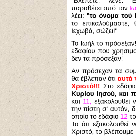
"Βλέπετε;" λένε. 
παραθέτει από τον
Ιω
λέει:
"το όνομα τού 
το επικαλούμαστε,
Ιεχωβά, σώζει!"
Το Ιωήλ το πρόσεξαν
εδαφίου που χρησιμ
δεν τα πρόσεξαν!
Αν πρόσεχαν τα συ
θα έβλεπαν ότι
αυτά 
Χριστό!!!
Στο εδάφ
Κυρίου Ιησού, και π
και
11,
εξακολουθεί ν
την πίστη σ' αυτόν, 
οποίο το εδάφιο
12
τ
Το ότι εξακολουθεί ν
Χριστό, το βλέπουμε