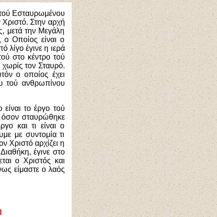
ς τού Εσταυρωμένου
 Χριστό. Στην αρχή
ς, μετά την Μεγάλη
 ο Οποίος είναι ο
 λίγο έγινε η ιερά
ού στο κέντρο τού
 χωρίς τον Σταυρό.
τόν ο οποίος έχει
ου τού ανθρωπίνου
 είναι το έργο τού
φ’ όσον σταυρώθηκε
γο και τι είναι ο
με με συντομία τι
ον Χριστό αρχίζει η
Διαθήκη, έγινε στο
ται ο Χριστός και
νως είμαστε ο λαός
η