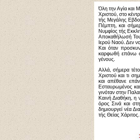
Όλη την Αγία και 
Χριστού, στο κέντ
τής Μεγάλης Εβδομ
Πέμπτη, και σήμε
Νυμφίος τής Εκκλη
Αποκαθήλωσή Του.
Ιερού Ναού. Δεν ν
Και όταν προσκυν
καρφωθή επάνω στ
γένους.
Αλλά, σήμερα τέτο
Χριστού και τι ση
και απέθανε επάν
Εσταυρωμένος και
γινόταν στην Παλαι
Καινή Διαθήκη, η 
όρος Σινά και στ
δημιουργεί νέα Δι
τής Θείας Χάριτος.