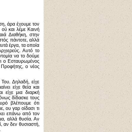
η, άρα έχουμε τον
 ού και λέμε Καινή
αιά Διαθήκη, στην
στός πάντοτε, αλλά
αυτά έργα, τα οποία
ρχιερεύς. Αυτό το
ντομία να το δούμε
ότι ο Εσταυρωμένος
ς Προφήτης, ο νέος
Του. Δηλαδή, είχε
νει είχε θεία και
 είχε μια διαρκή
όνως δίδασκε τους
υρό βλέπουμε ότι
ε, ου γαρ οίδασι τι
σκει επάνω από τον
μα, αλλά θυσία. Αν
, αν δεν θυσιαστή,
.