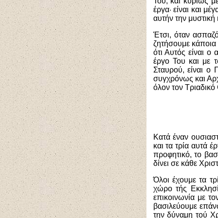
Του, και κυρίως μ
έργα· είναι και μέ
αυτήν την μυστική 
Έτσι, όταν ασπαζ
ζητήσουμε κάποια β
ότι Αυτός είναι ο
έργο Του και με 
Σταυρού, είναι ο 
συγχρόνως και Αρχ
όλον τον Τριαδικό 
Κατά έναν ουσιαστ
και τα τρία αυτά έ
προφητικό, το βασ
δίνει σε κάθε Χριστ
Όλοι έχουμε τα τ
χώρο τής Εκκλησί
επικοινωνία με τ
βασιλεύουμε επάν
την δύναμη τού Χρ