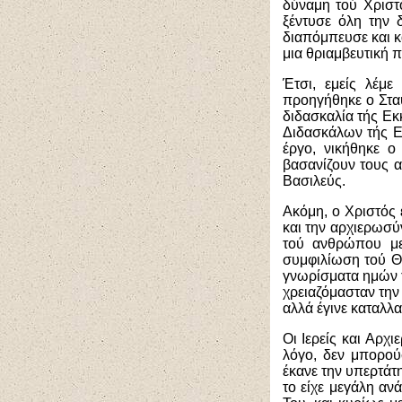
δύναμη τού Χριστ
ξέντυσε όλη την 
διαπόμπευσε και κ
μια θριαμβευτική 
Έτσι, εμείς λέμ
προηγήθηκε ο Στα
διδασκαλία τής Ε
Διδασκάλων τής Εκ
έργο, νικήθηκε ο
βασανίζουν τους 
Βασιλεύς.
Ακόμη, ο Χριστός 
και την αρχιερωσύ
τού ανθρώπου με
συμφιλίωση τού Θε
γνωρίσματα ημών 
χρειαζόμασταν την
αλλά έγινε καταλλ
Οι Ιερείς και Αρχ
λόγο, δεν μπορο
έκανε την υπερτάτ
το είχε μεγάλη αν