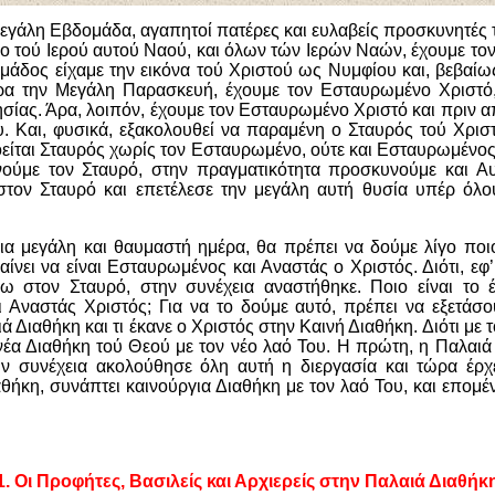
Μεγάλη Εβδομάδα, αγαπητοί πατέρες και ευλαβείς προσκυνητέ
ρο τού Ιερού αυτού Ναού, και όλων τών Ιερών Ναών, έχουμε τον
άδος είχαμε την εικόνα τού Χριστού ως Νυμφίου και, βεβαίω
ρα την Μεγάλη Παρασκευή, έχουμε τον Εσταυρωμένο Χριστό,
σίας. Άρα, λοιπόν, έχουμε τον Εσταυρωμένο Χριστό και πριν από
 Και, φυσικά, εξακολουθεί να παραμένη ο Σταυρός τού Χριστ
οείται Σταυρός χωρίς τον Εσταυρωμένο, ούτε και Εσταυρωμένος
ούμε τον Σταυρό, στην πραγματικότητα προσκυνούμε και Αυ
ον Σταυρό και επετέλεσε την μεγάλη αυτή θυσία υπέρ όλ
ια μεγάλη και θαυμαστή ημέρα, θα πρέπει να δούμε λίγο ποιο
μαίνει να είναι Εσταυρωμένος και Αναστάς ο Χριστός. Διότι, ε
ω στον Σταυρό, στην συνέχεια αναστήθηκε. Ποιο είναι το έρ
 Αναστάς Χριστός; Για να το δούμε αυτό, πρέπει να εξετάσου
ά Διαθήκη και τι έκανε ο Χριστός στην Καινή Διαθήκη. Διότι με τ
νέα Διαθήκη τού Θεού με τον νέο λαό Του. Η πρώτη, η Παλαιά 
ην συνέχεια ακολούθησε όλη αυτή η διεργασία και τώρα έρχε
αθήκη, συνάπτει καινούργια Διαθήκη με τον λαό Του, και επομέ
1. Οι Προφήτες, Βασιλείς και Αρχιερείς στην Παλαιά Διαθήκ