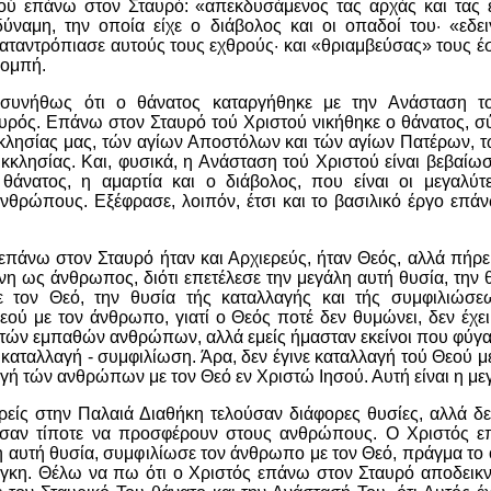
ού επάνω στον Σταυρό: «απεκδυσάμενος τας αρχάς και τας ε
δύναμη, την οποία είχε ο διάβολος και οι οπαδοί του· «εδει
αταντρόπιασε αυτούς τους εχθρούς· και «θριαμβεύσας» τους έ
πομπή.
ε συνήθως ότι ο θάνατος καταργήθηκε με την Ανάσταση τ
υρός. Επάνω στον Σταυρό τού Χριστού νικήθηκε ο θάνατος, σ
κκλησίας μας, τών αγίων Αποστόλων και τών αγίων Πατέρων, 
κλησίας. Και, φυσικά, η Ανάσταση τού Χριστού είναι βεβαίωση
 θάνατος, η αμαρτία και ο διάβολος, που είναι οι μεγαλύτ
ανθρώπους. Εξέφρασε, λοιπόν, έτσι και το βασιλικό έργο επά
επάνω στον Σταυρό ήταν και Αρχιερεύς, ήταν Θεός, αλλά πήρε
νη ως άνθρωπος, διότι επετέλεσε την μεγάλη αυτή θυσία, την
 τον Θεό, την θυσία τής καταλλαγής και τής συμφιλιώσεω
ού με τον άνθρωπο, γιατί ο Θεός ποτέ δεν θυμώνει, δεν έχει
τών εμπαθών ανθρώπων, αλλά εμείς ήμασταν εκείνοι που φύγαμ
 καταλλαγή - συμφιλίωση. Άρα, δεν έγινε καταλλαγή τού Θεού 
αγή τών ανθρώπων με τον Θεό εν Χριστώ Ιησού. Αυτή είναι η με
ιερείς στην Παλαιά Διαθήκη τελούσαν διάφορες θυσίες, αλλά δε
ύσαν τίποτε να προσφέρουν στους ανθρώπους. Ο Χριστός ε
η αυτή θυσία, συμφιλίωσε τον άνθρωπο με τον Θεό, πράγμα τ
άγκη. Θέλω να πω ότι ο Χριστός επάνω στον Σταυρό αποδεικν