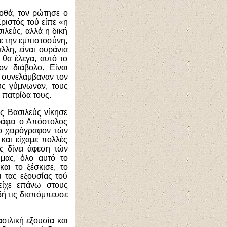
γοθά, τον ρώτησε ο
Χριστός τού είπε «η
σιλεύς, αλλά η δική
ε την εμπιστοσύνη,
λη, είναι ουράνια
θα έλεγα, αυτό το
ον διάβολο. Είναι
αν συνελάμβαναν τον
υς γύμνωναν, τους
 πατρίδα τους.
ς Βασιλεύς νίκησε
Γράφει ο Απόστολος
ο χειρόγραφον τών
 και είχαμε πολλές
ς δίνει άφεση τών
μας, όλο αυτό το
αι το ξέσκισε, το
 τας εξουσίας τού
 είχε επάνω στους
δή τις διαπόμπευσε
σιλική εξουσία και