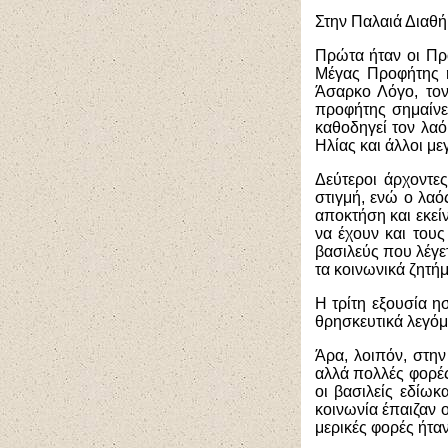
Στην Παλαιά Διαθή
Πρώτα ήταν οι Πρ
Μέγας Προφήτης ή
Άσαρκο Λόγο, τον
προφήτης σημαίνει
καθοδηγεί τον λα
Ηλίας και άλλοι μ
Δεύτεροι άρχοντες
στιγμή, ενώ ο λα
αποκτήση και εκεί
να έχουν και τους
βασιλεύς που λέγετ
τα κοινωνικά ζητή
Η τρίτη εξουσία ησ
θρησκευτικά λεγόμε
Άρα, λοιπόν, στην
αλλά πολλές φορές
οι βασιλείς εδίωκ
κοινωνία έπαιζαν ο
μερικές φορές ήταν