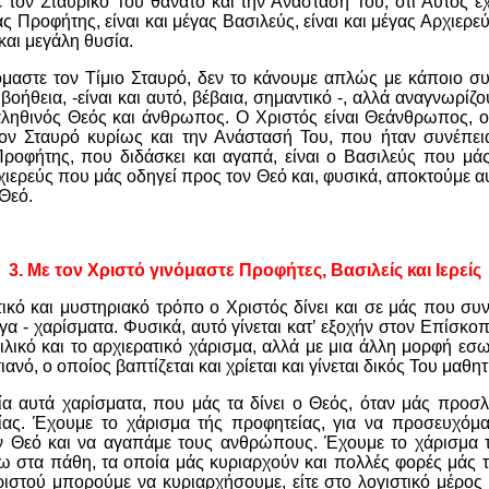
ε τον Σταυρικό Του θάνατο και την Ανάστασή Του, ότι Αυτός έχε
γας Προφήτης, είναι και μέγας Βασιλεύς, είναι και μέγας Αρχιερε
και μεγάλη θυσία.
όμαστε τον Τίμιο Σταυρό, δεν το κάνουμε απλώς με κάποιο συ
οήθεια, -είναι και αυτό, βέβαια, σημαντικό -, αλλά αναγνωρίζ
 αληθινός Θεός και άνθρωπος. Ο Χριστός είναι Θεάνθρωπος, 
τον Σταυρό κυρίως και την Ανάστασή Του, που ήταν συνέπεια
Προφήτης, που διδάσκει και αγαπά, είναι ο Βασιλεύς που μάς
ιερεύς που μάς οδηγεί προς τον Θεό και, φυσικά, αποκτούμε αυ
Θεό.
3. Με τον Χριστό γινόμαστε Προφήτες, Βασιλείς και Ιερείς
ικό και μυστηριακό τρόπο ο Χριστός δίνει και σε μάς που συ
ργα - χαρίσματα. Φυσικά, αυτό γίνεται κατ’ εξοχήν στον Επίσκοπ
ιλικό και το αρχιερατικό χάρισμα, αλλά με μια άλλη μορφή εσωτ
ιανό, ο οποίος βαπτίζεται και χρίεται και γίνεται δικός Του μαθητ
ρία αυτά χαρίσματα, που μάς τα δίνει ο Θεός, όταν μάς προσ
ας. Έχουμε το χάρισμα τής προφητείας, για να προσευχόμα
ον Θεό και να αγαπάμε τους ανθρώπους. Έχουμε το χάρισμα το
ω στα πάθη, τα οποία μάς κυριαρχούν και πολλές φορές μάς τ
ιστού μπορούμε να κυριαρχήσουμε, είτε στο λογιστικό μέρος