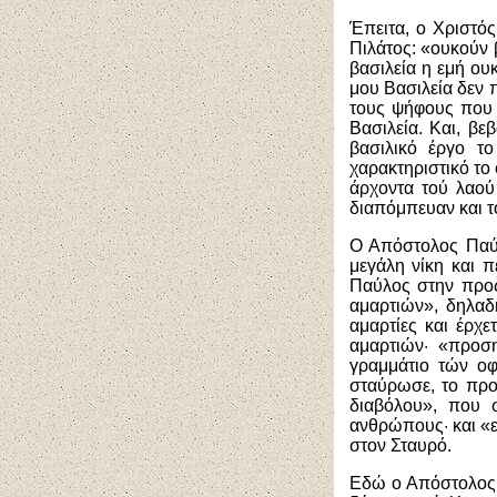
Έπειτα, ο Χριστός
Πιλάτος: «ουκούν β
βασιλεία η εμή ουκ
μου Βασιλεία δεν 
τους ψήφους που 
Βασιλεία. Και, β
βασιλικό έργο το
χαρακτηριστικό το 
άρχοντα τού λαού
διαπόμπευαν και το
Ο Απόστολος Παύλ
μεγάλη νίκη και π
Παύλος στην προς
αμαρτιών», δηλαδή
αμαρτίες και έρχ
αμαρτιών· «προσ
γραμμάτιο τών οφ
σταύρωσε, το προ
διαβόλου», που σ
ανθρώπους· και «ε
στον Σταυρό.
Εδώ ο Απόστολος Π