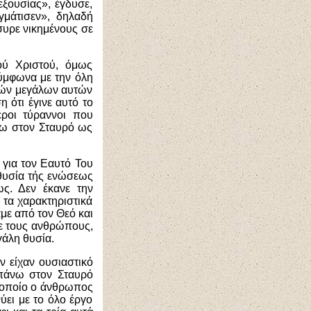
ξουσίας», έγδυσε,
γμάτισεν», δηλαδή
συρε νικημένους σε
ού Χριστού, όμως
ύμφωνα με την όλη
τών μεγάλων αυτών
 ότι έγινε αυτό το
εροι τύραννοι που
νω στον Σταυρό ως
 για τον Εαυτό Του
 θυσία τής ενώσεως
ς. Δεν έκανε την
 τα χαρακτηριστικά
ε από τον Θεό και
με τους ανθρώπους,
γάλη θυσία.
ν είχαν ουσιαστικό
πάνω στον Σταυρό
ο οποίο ο άνθρωπος
ύει με το όλο έργο