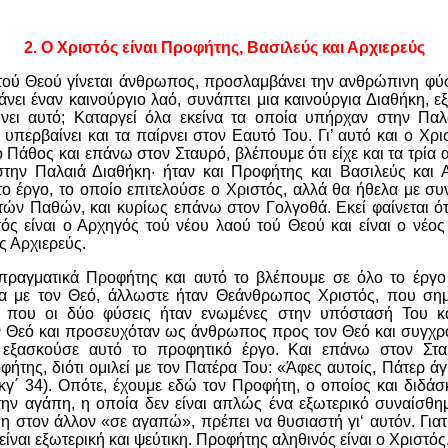
2. Ο Χριστός είναι Προφήτης, Βασιλεύς και Αρχιερεύς
 τού Θεού γίνεται άνθρωπος, προσλαμβάνει την ανθρώπινη φύσ
νει έναν καινούργιο λαό, συνάπτει μια καινούργια Διαθήκη, εξ
ίνει αυτό; Καταργεί όλα εκείνα τα οποία υπήρχαν στην Παλ
 υπερβαίνει και τα παίρνει στον Εαυτό Του. Γι’ αυτό και ο Χρι
 Πάθος και επάνω στον Σταυρό, βλέπουμε ότι είχε και τα τρία 
 στην Παλαιά Διαθήκη· ήταν και Προφήτης και Βασιλεύς και Α
ο έργο, το οποίο επιτελούσε ο Χριστός, αλλά θα ήθελα με συ
 τών Παθών, και κυρίως επάνω στον Γολγοθά. Εκεί φαίνεται 
ός είναι ο Αρχηγός τού νέου λαού τού Θεού και είναι ο νέο
ς Αρχιερεύς.
ι πραγματικά Προφήτης και αυτό το βλέπουμε σε όλο το έργο 
ία με τον Θεό, άλλωστε ήταν Θεάνθρωπος Χριστός, που σημαί
 που οι δύο φύσεις ήταν ενωμένες στην υπόστασή Του και
ον Θεό και προσευχόταν ως άνθρωπος προς τον Θεό και συγχρ
εξασκούσε αυτό το προφητικό έργο. Και επάνω στον Στα
της, διότι ομιλεί με τον Πατέρα Του: «Άφες αυτοίς, Πάτερ άγι
κγ΄ 34). Οπότε, έχουμε εδώ τον Προφήτη, ο οποίος και διδά
την αγάπη, η οποία δεν είναι απλώς ένα εξωτερικό συναίσθη
η στον άλλον «σε αγαπώ», πρέπει να θυσιαστή γι‘ αυτόν. Γιατί
είναι εξωτερική και ψεύτικη. Προφήτης αληθινός είναι ο Χριστός