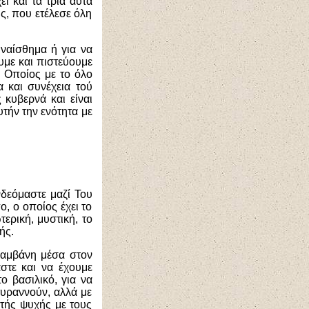
ι και τα τρία αυτά
ύς, που ετέλεσε όλη
ναίσθημα ή για να
ουμε και πιστεύουμε
ο Οποίος με το όλο
 και συνέχεια τού
 κυβερνά και είναι
τήν την ενότητα με
νδεόμαστε μαζί Του
ο, ο οποίος έχει το
ερική, μυστική, το
ής.
λαμβάνη μέσα στον
στε και να έχουμε
 βασιλικό, για να
υραννούν, αλλά με
 τής ψυχής με τους