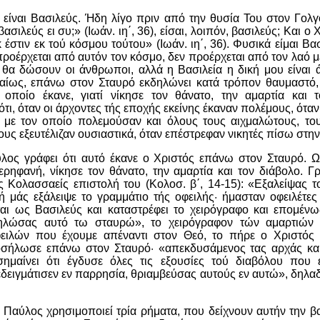
 είναι Βασιλεύς. Ήδη λίγο πριν από την θυσία Του στον Γολ
ασιλεύς ει συ;» (Ιωάν. ιη΄, 36), είσαι, λοιπόν, βασιλεύς; Και ο 
 έστιν εκ τού κόσμου τούτου» (Ιωάν. ιη΄, 36). Φυσικά είμαι Βα
προέρχεται από αυτόν τον κόσμο, δεν προέρχεται από τον λαό μ
θα δώσουν οι άνθρωποι, αλλά η Βασιλεία η δική μου είναι άλ
εβαίως, επάνω στον Σταυρό εκδηλώνει κατά τρόπον θαυμαστό, 
 οποίο έκανε, γιατί νίκησε τον θάνατο, την αμαρτία και τ
ότι, όταν οι άρχοντες τής εποχής εκείνης έκαναν πολέμους, ότ
 με τον οποίο πολεμούσαν και όλους τους αιχμαλώτους, το
υς εξευτέλιζαν ουσιαστικά, όταν επέστρεφαν νικητές πίσω στην
ος γράφει ότι αυτό έκανε ο Χριστός επάνω στον Σταυρό. Ω
ερηφανή, νίκησε τον θάνατο, την αμαρτία και τον διάβολο. 
 Κολασσαείς επιστολή του (Κολοσ. β΄, 14-15): «Εξαλείψας τ
 μάς εξάλειψε το γραμμάτιο τής οφειλής· ήμασταν οφειλέτες
εται ως Βασιλεύς και καταστρέφει το χειρόγραφο και επομένω
ηλώσας αυτό τω σταυρώ», το χειρόγραφον τών αμαρτιών 
ειλών που έχουμε απέναντι στον Θεό, το πήρε ο Χριστός κ
σήλωσε επάνω στον Σταυρό· «απεκδυσάμενος τας αρχάς και
ημαίνει ότι έγδυσε όλες τις εξουσίες τού διαβόλου που
δειγμάτισεν εν παρρησία, θριαμβεύσας αυτούς εν αυτώ», δηλα
αύλος χρησιμοποιεί τρία ρήματα, που δείχνουν αυτήν την βα