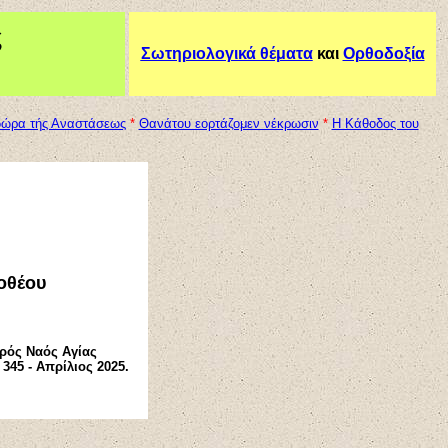
ς
Σωτηριολογικά θέματα
και
Ορθοδοξία
δώρα τής Αναστάσεως
*
Θανάτου εορτάζομεν νέκρωσιν
*
Η Κάθοδος του
οθέου
ρός Ναός Αγίας
345 - Απρίλιος 2025.