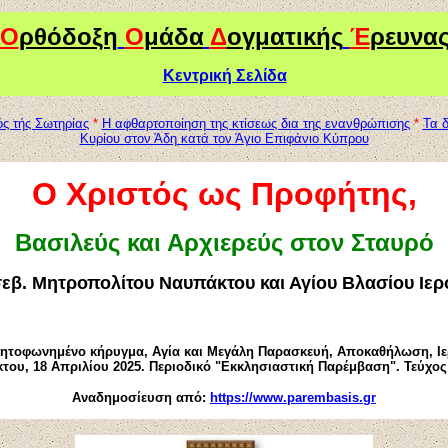
Ο
ρθόδοξη
Ο
μάδα
Δ
ογματικής
Έ
ρευνα
Κεντρική Σελίδα
ός τής Σωτηρίας
*
Η αφθαρτοποίηση της κτίσεως δια της ενανθρώπισης
*
Τα 
Κυρίου στον Άδη κατά τον Άγιο Επιφάνιο Κύπρου
Ο Χριστός ως Προφήτης,
Βασιλεύς και Αρχιερεύς στον Σταυρό
σεβ. Μητροπολίτου Ναυπάκτου και Αγίου Βλασίου Ιερ
ητοφωνημένο κήρυγμα, Αγία και Μεγάλη Παρασκευή, Αποκαθήλωση, Ιε
υ, 18 Απριλίου 2025. Περιοδικό "Εκκλησιαστική Παρέμβαση". Τεύχος 
Αναδημοσίευση από:
https://www.parembasis.gr