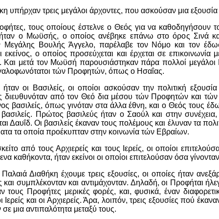
κη υπήρχαν τρεις μεγάλοι άρχοντες, που ασκούσαν μια εξουσία
οφήτες, τους οποίους έστελνε ο Θεός για να καθοδηγήσουν το
ταν ο Μωϋσής, ο οποίος ανέβηκε επάνω στο όρος Σινά κα
 Μεγάλης Βουλής Άγγελο, παρέλαβε τον Νόμο και τον έδω
 εκείνος, ο οποίος προσεύχεται και έρχεται σε επικοινωνία μ
ό. Και μετά τον Μωϋσή παρουσιάστηκαν πάρα πολλοί μεγάλοι
εγαλοφωνότατοι τών Προφητών, όπως ο Ησαΐας.
 ήταν οι Βασιλείς, οι οποίοι ασκούσαν την πολιτική εξουσί
ός διευθυνόταν από τον Θεό δια μέσου τών Προφητών και τών 
νος βασιλείς, όπως γινόταν στα άλλα έθνη, και ο Θεός τους έδ
 βασιλείς. Πρώτος βασιλεύς ήταν ο Σαούλ και στην συνέχεια,
αι Δαυΐδ. Οι βασιλείς έκαναν τους πολέμους και έλυναν τα πολιτ
ματα τα οποία προέκυπταν στην κοινωνία τών Εβραίων.
κείτο από τους Αρχιερείς και τους Ιερείς, οι οποίοι επιτελούσα
να καθήκοντα, ήταν εκείνοι οι οποίοι επιτελούσαν όσα γίνοντα
 Παλαιά Διαθήκη έχουμε τρεις εξουσίες, οι οποίες ήταν ανεξάρ
 και συμπλέκονταν και αντιμάχονταν. Δηλαδή, οι Προφήται ήλεγ
αν τους Προφήτες μερικές φορές, και, φυσικά, έναν διαφορετ
ι Ιερείς και οι Αρχιερείς. Άρα, λοιπόν, τρεις εξουσίες πού έκανα
 σε μια αντιπαλότητα μεταξύ τους.