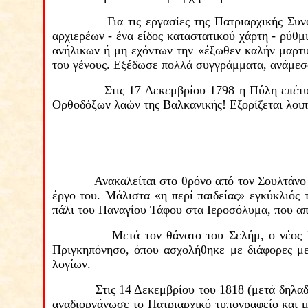
Για τις εργασίες της Πατριαρχικής Συ
αρχιερέων
-
ένα είδος καταστατικού χάρτη
-
ρύθμ
ανήλικων ή μη εχόντων την «έξωθεν καλήν μαρτυ
του γένους. Εξέδωσε πολλά συγγράμματα,
ανάμεσ
Στις 17 Δεκεμβρίου 1798 η Πύλη επέτ
Ορθοδόξων λαών της Βαλκανικής! Εξορίζεται λοιπ
Ανακαλείται στο θρόνο από τον Σουλτάνο
έργο του. Μάλιστα «η περί παιδείας» εγκύκλιός 
πάλι του Παναγίου Τάφου στα Ιεροσόλυμα, που α
Μετά τον θάνατο του Σελήμ, ο νέος 
Πριγκηπόνησο, όπου ασχολήθηκε με διάφορες με
λογίων.
Στις 14 Δεκεμβρίου του 1818 (μετά δηλαδ
αναδιοργάνωσε το Πατριαρχικό τυπογραφείο και
μ