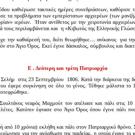
νόδου καθιέρωσε τακτικές ημέρες συνεδριάσεων, καθόρισε 
ισε τα
προβλήματα των εμπερίστατων αρχιερέων (των μανζήλ
ρίαν» ιερέων. Ήταν αντίθετος με την χειροτονία αρχιερέων
ά τους περιλαμβάνεται και η «Κιβωτός της Ελληνικής Γλώσ
υχε την καθαίρεσή του, διότι θεωρήθηκε…
ανίκανος για τη
όν στο Άγιο Όρος. Εκεί έγινε δάσκαλος, σύμβουλος και διαι
Ε . Δεύτερη και τρίτη Πατριαρχία
 Σελήμ στις 23 Σεπτεμβρίου 1806. Κατά την διάρκεια της δ
του
έφερε συγκίνηση
σε
όλο το γένος.
Τέθηκε μάλιστα το 1
ποτεφρώθηκε.
Σουλτάνος νεαρός Μαχμούτ τον απέλασε και πάλι στις 10
λέτες. Κατόπιν έφτασε στο Άγιο Όρος όπου έγινε πάλι πν
ή από 10 χρόνια) εκλήθη και πάλι στον Πατριαρχικό θρόνο.
ερίμνησε για την ανόρθωση της παιδείας,
η
οποία έχανε το 