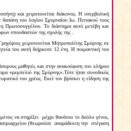
σσήνη) και χειροτονείται διάκονος. Η υπερβολική
ε δαπάνη του λογίου Σμυρναίου Ιω.
Πιττακού τους
έη Πρωτοσυγγέλου. Το διάστημα αυτό μετέβη και
όρων σπουδαστών της σχολής της .
ρηγόριος χειροτονείται Μητροπολίτης Σμύρνης σε
τεία του αυτή διήρκεσε 12 έτη. Η ποιμαντική του
άπορους μαθητές και στην ανακούφιση του κλήρου
ομα «ρεμπελιό της Σμύρνης».Τότε ήταν συνοδικός
ευματικό του χρέος. Εκεί τον βρίσκει η είδηση της
μένος να στηρίξει μέχρι θανάτου το δούλο γένος.
πατριαρχείου (
θεωρούσε απαράδεκτη την στέγαση