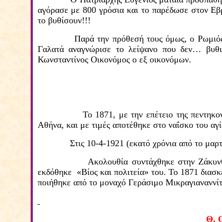
αγόρασε με 800 γρόσια και το παρέδωσε στον Ε
το βυθίσουν!!!
Παρά την πρόθεσή τους όμως, ο Ρωμιό
Γαλατά αναγνώρισε το λείψανο που δεν…
βυθ
Κωνσταντίνος Οικονόμος ο εξ οικονόμων.
Το 1871, με την επέτειο της πεντηκ
Αθήνα, και με τιμές αποτέθηκε στο ναΐσκο του αγ
Στις 10-4-1921 (εκατό χρόνια από το μαρ
Ακολουθία συντάχθηκε
στην Ζάκυ
εκδόθηκε «Βίος και πολιτεία» του.
Το 1871 διασ
ποιήθηκε από το μοναχό Γεράσιμο Μ
ι
κραγιαναννί
Θ.