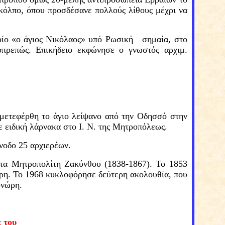
κόλπο, όπου προσδέσανε πολλούς λίθους μέχρι να
οίο «ο άγιος Νικόλαος» υπό Ρωσική σημαία, στο
οπρεπώς.
Επικήδειο εκφώνησε ο γνωστός αρχιμ.
, μετεφέρθη το άγιο λείψανο από την Οδησσό στην
 ειδική λάρνακα στο Ι.
Ν. της Μητροπόλεως.
οδο 25 αρχιερέων.
ιτα
Μητροπολίτη Ζακύνθου
(1838-1867)
.
Το 1853
ίρη. Το 1968 κυκλοφόρησε δεύτερη ακολουθία,
που
ονώρη.
 του