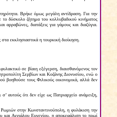
τηρότητα.
Βρήκε όμως μεγάλη αντίδραση. Για την
 το δύσκολο ζήτημα του κολλυβαδικού κινήματος
και αρραβώνες,
διατάξεις για γάμους και διαζύγια.
 στα εκκλησιαστικά η τουρκική διοίκηση.
ιφυλακτικό σε βίαιη εξέγερση, διαισθανόμενος τον
Μητροπολίτη Σερβίων και Κοζάνης Διονυσίου, ενώ
ο
ού βοηθούσε τους Φιλικούς οικονομικά, αλλά δεν
ι σ’ αυτούς ότι δεν είχε ως Πατριαρχείο ανάμειξη,
 Ρωμιών στην Κωνσταντινούπολη,
η φυλάκιση την
υ και Αγχιάλου Ευγενίου, η αποκεφάλιση το πρωί