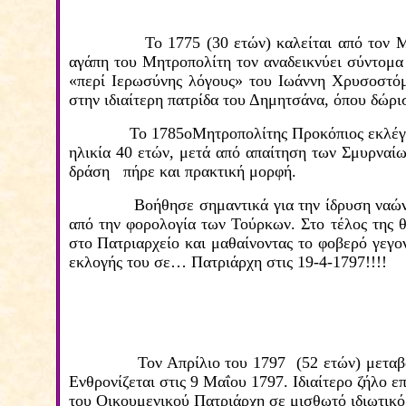
Το 1775 (30 ετών) καλείται από τον 
αγάπη του Μητροπολίτη τον αναδεικνύει σύντομα
«περί Ιερωσύνης λόγους» του Ιωάννη Χρυσοστόμ
στην ιδιαίτερη πατρίδα του Δημητσάνα,
όπου δώρισ
Το
1785οΜητροπολίτης Προκόπιος εκλέγε
ηλικία 40 ετών, μετά από απαίτηση των Σμυρναίω
δράση πήρε και πρακτική μορφή.
Βοήθησε σημαντικά για την ίδρυση ναώ
από την φορολογία των Τούρκων. Στο τέλος της 
στο Πατριαρχείο και μαθαίνοντας το φοβερό γεγο
εκλογής του σε…
Πατριάρχη στις 19-4-1
7
97!!!!
Τον Απρίλιο του 1797 (52 ετών) μεταβ
Ενθρονίζεται στις 9 Μαΐου 1
7
97. Ιδιαίτερο ζήλο ε
του Οικουμενικού Πατριάρχη σε μισθωτό ιδιωτικό