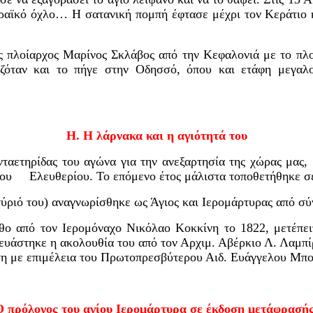
βραϊκό όχλο…
Η σατανική πομπή έφτασε μέχρι τον Κεράτιο 
ς πλοίαρχος Μαρίνος Σκλάβος από την Κεφαλονιά με το πλ
ιζόταν και το πήγε στην Οδησσό, όπου και ετάφη μεγαλ
Η. Η λάρνακα και η αγιότητά του
ονταετηρίδας του αγώνα για την ανεξαρτησία της χώρας μας
ίου
Ελευθερίου. Το επόμενο έτος μάλιστα τοποθετήθηκε σε
τύριό του) αναγνωρίσθηκε ως Άγιος και Ιερομάρτ
υρας
από σύν
νθο
από τον
Ιερομόναχο Νικόλαο Κοκκίνη
το 1822
, μετέπε
κευάστηκε
η ακολουθία του
από τον Αρχιμ. Αβέρκιο Λ. Λαμπ
τη με επιμέλεια του Πρωτοπρεσβύτερου Αιδ. Ευάγγελου Μπ
Ο πρόλογος του αγίου Ιερομάρτυρα σε έκδοση μετάφρασής