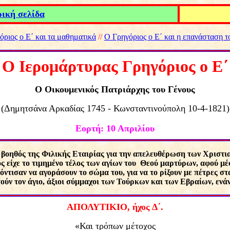
ική σελίδα
όριος ο Ε΄ και τα μαθηματικά
//
Ο Γρηγόριος ο Ε΄ και η επανάσταση τ
Ο Ιερομάρτυρας Γρηγόριος ο Ε΄
Ο Οικουμενικός Πατριάρχης του Γένους
(Δημητσάνα Αρκαδίας
1745
-
Κωνσταντινούπολη
10-4-1821)
Εορτή:
10 Απριλίου
 βοηθός της Φιλικής Εταιρίας για την απελευθέρωση των Χρισ
ος είχε το τιμημένο τέλος των αγίων του Θεού μαρτύρων, αφού μ
ρόντισαν να αγοράσουν το σώμα του, για να το ρίξουν με πέτρες σ
ύν τον άγιο, άξιοι σύμμαχοι των Τούρκων και των Εβραίων, ενάντι
ΑΠΟΛΥΤΙΚΙΟ,
ήχος Δ΄.
«Και τρόπων μέτοχος