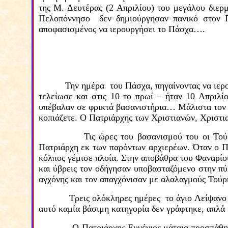
της Μ. Δευτέρας (2 Απριλίου) του μεγάλου διε
Πελοπόννησο δεν δημιούργησαν πανικό στον Π
αποφασισμένος να ιερουργήσει το Πάσχα….
Την ημέρα του Πάσχα, πηγαίνοντας να ιερο
τελείωσε και στις 10 το πρωί –
ήταν 10 Απριλί
υπέβαλαν σε φρικτά βασανιστήρια…
Μάλιστα τον 
κοπιάζετε. Ο Πατριάρχης των Χριστιανών, Χριστι
Τις ώρες του βασανισμού του οι Τούρ
Πατριάρχη εκ των παρόντων αρχιερέων. Όταν ο Πι
κόλπος γέμισε πλοία. Στην αποβάθρα του Φαναρίου
και ύβρεις τον οδήγησαν υποβασταζόμενο στην
πύ
αγχόνης και τον απαγχόνισαν με αλαλαγμούς Τούρ
Τρεις ολόκληρες ημέρες το άγιο Λείψανο
αυτό καμία βάσιμη κατηγορία δεν γράφτηκε,
απλά 
Ο Πατριάρχης Ευγένιος μάταια προσπάθησ