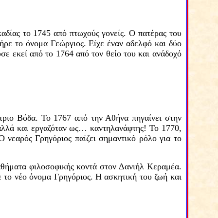
δίας το 1745 από πτωχούς γονείς. Ο πατέρας του
ήρε το όνομα Γεώργιος.
Είχε έναν αδελφό και δύο
σε εκεί από το 1764 από τον θείο του και ανάδοχό
τριο Βόδα. Το 1767 από την Αθήνα πηγαίνει στην
αλλά και εργαζόταν ως
…
καν
τ
ηλανά
φ
της! Το 1770,
 νεαρός Γρηγόριος παίζει σημαντικό ρόλο για το
θήματα φιλοσοφικής κοντά στον Δανιήλ Κεραμέα.
ε το νέο όνομα Γρηγόριος.
Η ασκητική του ζωή και