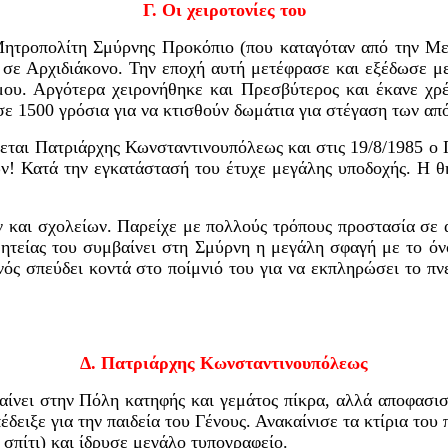
Γ. Οι χειροτονίες του
Μητροπολίτη Σμύρνης Προκόπιο (που καταγόταν από την
Με
 σε Αρχιδιάκονο. Την εποχή αυτή μετέφρασε και εξέδωσε μ
ου. Αργότερα χειρονήθηκε και Πρεσβύτερος και έκανε χρ
ε 1500 γρόσια για να κτισθούν δωμάτια για στέγαση των απ
ται Πατριάρχης Κωνσταντινουπόλεως και στις 19/8/1985 ο Γ
ν! Κατά την εγκατάστασή του έτυχε μεγάλης υποδοχής. Η θη
ν και σχολείων. Παρείχε με πολλούς τρόπους προστασία σε 
θητείας του συμβαίνει στη Σμύρνη η μεγάλη σφαγή με το όν
νός σπεύδει κοντά στο ποίμνιό του για να εκπληρώσει το
πν
Δ.
Πατριάρχης Κωνσταντινουπόλεως
αίνει στην Πόλη κατηφής και γεμάτος πίκρα,
αλλά
αποφα
σι
σ
πέδειξε για την παιδεία του Γένους. Ανακαίνισε τα κτίρια του 
 σπίτι)
και ίδρυσε μεγάλο τυπογραφείο.