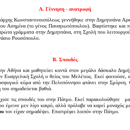
Α. Γέννηση - ανατροφή
ιάρχης Κωνσταντινουπόλεως γεννήθηκε στην Δημητσάνα Αρκα
του Ασημίνα (το γένος Παναγιωτόπουλου). Βαφτίστηκε και π
 πρώτα γράμματα στην Δημητσάνα, στη Σχολή που
λειτουργού
νάσιο Ρουσόπουλο.
Β. Σπουδές
στην Αθήνα και μαθητεύει κοντά στον μεγάλο δάσκαλο Δημή
ν Ευαγγελική Σχολή ο θείος του Μελέτιος. Εκεί φοιτούσε, 
οσφυγικό κύμα από την Πελοπόννησο φτάνει στην Σμύρνη. Ο
 του σημαδεύεται βαθιά.
έχισε τις σπουδές του στην Πάτμο. Εκεί παρακολούθησε
μα
ου έμεινε μεν λίγο καιρό, αλλά πρόλαβε να καρεί μοναχός μ
του
τον είχαν σημαδέψει. Επιστρέφει λοιπόν στην Πάτμο.