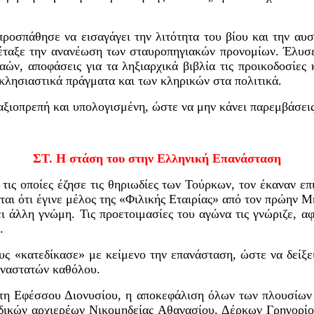
ροσπάθησε να εισαγάγει την λιτότητα του βίου και την
αυσ
έταξε την ανανέωση των σταυροπηγιακών προνομίων. Έλυσε
αών, αποφάσεις για τα ληξιαρχικά βιβλία τις προικοδοσίες 
κλησιαστικά πράγματα και των κληρικών στα πολιτικά.
ξιοπρεπή και υπολογισμένη, ώστε να μην κάνει
παρεμβάσεις
ΣΤ. Η στάση του στην Ελληνική Επανάσταση
 τις οποίες έζησε τις θηριωδίες των Τούρκων, τον έκαναν
επ
ται ότι έγινε μέλος της «Φιλικής Εταιρίας» από τον πρώην 
άλλη γνώμη. Τις προετοιμασίες του αγώνα τις γνώριζε
,
αφ
.
υς «κατεδίκασε» με κείμενο την επανάσταση
,
ώστε να δείξε
παναστατών καθόλου.
τη Εφέσσου Διονυσίου, η αποκεφάλιση όλων των πλουσίων
δικών αρχιερέων Νικομηδείας Αθανασίου, Δέρκων Γρηγορίο