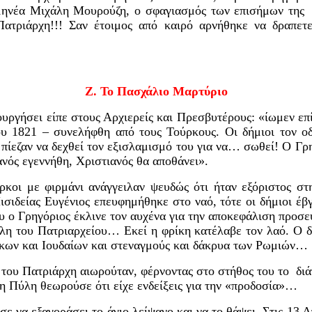
ρμηνέα Μιχάλη Μουρούζη, ο σφαγ
ι
ασμός των επισήμων της
ατριάρχη!!! Σαν έτοιμος από καιρό αρνήθηκε να δραπε
Ζ. Το Πασχάλιο Μαρτύριο
υργήσει είπε στους Αρχιερείς και Πρεσβυτέρους: «ίωμεν επί
ου 1821
–
συνελήφθη από τους Τούρκους. Οι δήμιοι τον ο
πίεζαν να δεχθεί τον εξισλαμισμό του για να…
σωθεί! Ο Γρη
ανός εγεννήθη,
Χριστιανός θα αποθάνει».
κοι με φιρμάνι ανάγγειλαν ψευδώς ότι ήταν εξόριστος στ
σιδείας Ευγένιος επευφημήθηκε στο ναό, τότε οι δήμιοι έ
 ο Γρηγόριος έκλινε τον αυχένα για την αποκεφάλιση
προσευ
λη του Πατριαρχείου…
Εκεί η φρίκη κατέλαβε τον λαό. Ο 
κων και Ιουδαίων και στεναγμούς και δάκρυα των
Ρωμ
 του Πατριάρχη αιωρ
ο
ύ
ταν
, φέρνοντας στο στήθος του το
διά
η Πύλη θεωρούσε ότι είχε ενδείξεις για την «προδοσία»…
ε να εξαγοράσει το άγιο λείψανο και να το θάψει. Στις 13 