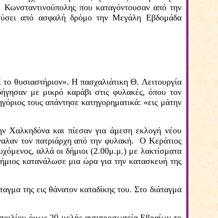
Κωνσταντινούπολης που καταγόντουσαν από την
τεύσει από ασφαλή δρόμο την Μεγάλη Εβδομάδα
 το θυσιαστήριον».
Η πασχαλιάτικη Θ. Λειτουργία
δήγησαν με μικρό καράβι στις φυλακές,
όπου τον
γόριος τους απάντησε κατηγορηματικά: «εις μάτην
ην Χαλκηδόνα και πίεσαν για άμεση εκλογή νέου
βγαλαν τον πατριάρχη από την φυλακή. Ο Κεράτιος
χόμενος, αλλά οι δήμιοι (2.00μ.μ.) με λακτίσματα
δήμιος κατανάλωσε μια ώρα για την κατασκευή της
ιών…
ταγμα της εις θάνατον καταδίκης του. Στο διάταγμα
Απριλίου όμως 20-μελής αντιπροσωπεία Εβραίων το