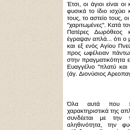
Έτσι, οι άγιοι είναι ο
φυσικά το ίδιο ισχύει
τους, το αστείο τους, οι
"χαριτωμένες". Κατά το
Πατέρες Δωρόθεος κ
έγραψαν απλά... ότι ο 
και εξ ενός Αγίου Πν
προς ωφέλειαν πάντων
στην πραγματικότητα εί
Ευαγγέλιο "πλατύ και
(άγ. Διονύσιος Αρεοπαγ
Όλα αυτά που πρ
χαρακτηριστικά της απ
συνδέεται με την 
αληθινότητα, την φυ