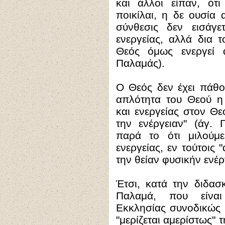
και άλλοι είπαν, ότι
ποικίλαι, η δε ουσία 
σύνθεσις δεν εισάγε
ενεργείας, αλλά δια 
Θεός όμως ενεργεί 
Παλαμάς).
Ο Θεός δεν έχει πάθος
απλότητα του Θεού η 
και ενεργείας στον Θε
την ενέργειαν" (άγ. 
παρά το ότι μιλούμε
ενεργείας, εν τούτοις 
την θείαν φυσικήν ενέρ
Έτσι, κατά την διδασ
Παλαμά, που είναι
Εκκλησίας συνοδικώς 
"μερίζεται αμερίστως" τ