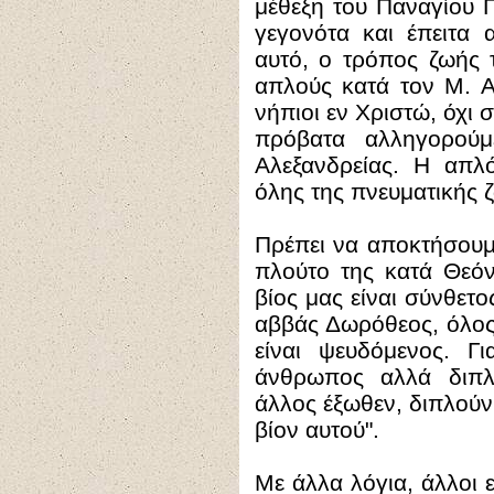
μέθεξη του Παναγίου Π
γεγονότα και έπειτα α
αυτό, ο τρόπος ζωής 
απλούς κατά τον Μ. Αθ
νήπιοι εν Χριστώ, όχι 
πρόβατα αλληγορούμ
Αλεξανδρείας. Η απλό
όλης της πνευματικής 
Πρέπει να αποκτήσουμ
πλούτο της κατά Θεόν
βίος μας είναι σύνθετ
αββάς Δωρόθεος, όλος
είναι ψευδόμενος. Γι
άνθρωπος αλλά διπλ
άλλος έξωθεν, διπλούν
βίον αυτού".
Με άλλα λόγια, άλλοι ε