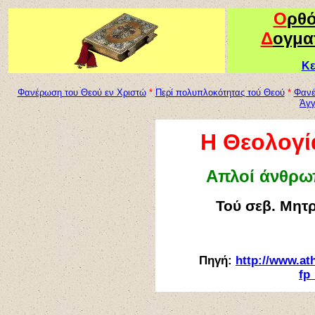
Ο
ρθ
Δ
ογμα
Κε
Φανέρωση του Θεού εν Χριστώ
*
Περί πολυπλοκότητας τού Θεού
*
Φανέ
Άγγ
Η Θεολογί
Απλοί άνθρω
Τού σεβ. Μητ
Πηγή:
http://www.at
fp