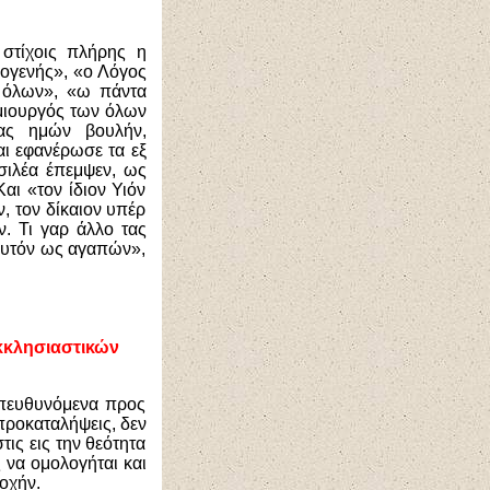
στίχοις πλήρης η
νογενής», «ο Λόγος
ν όλων», «ω πάντα
ημιουργός των όλων
ίας ημών βουλήν,
ι εφανέρωσε τα εξ
σιλέα έπεμψεν, ως
ι «τον ίδιον Υιόν
, τον δίκαιον υπέρ
. Τι γαρ άλλο τας
 αυτόν ως αγαπών»,
εκκλησιαστικών
απευθυνόμενα προς
προκαταλήψεις, δεν
τις εις την θεότητα
 να ομολογήται και
οχήν.