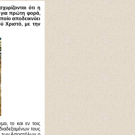
σχυρίζονται ότι η
α
για πρώτη φορά
,
ποίο αποδεικνύει
ύ Χριστό, με την
α, το και εν τοις
 διαδεξαμένων τους
ό των Αποστόλων ο