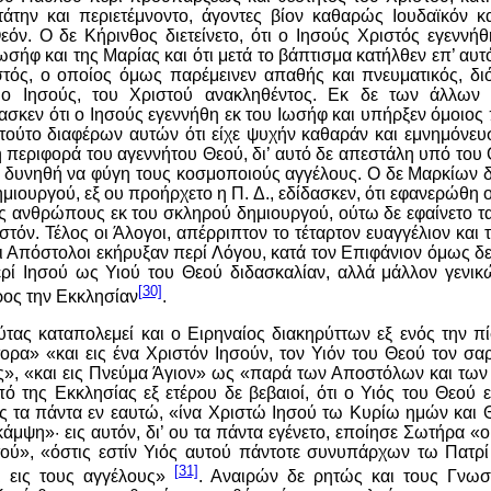
την και περιετέμνοντο, άγοντες βίον καθαρώς Ιουδαϊκόν κα
εόν. Ο δε Κήρινθος διετείνετο, ότι ο Ιησούς Χριστός εγεννήθ
ωσήφ και της Μαρίας και ότι μετά το βάπτισμα κατήλθεν επ’ αυτ
στός, ο οποίος όμως παρέμεινεν απαθής και πνευματικός, δι
 ο Ιησούς, του Χριστού ανακληθέντος. Εκ δε των άλλων
σκεν ότι ο Ιησούς εγεννήθη εκ του Ιωσήφ και υπήρξεν όμοιος
τούτο διαφέρων αυτών ότι είχε ψυχήν καθαράν και εμνημόνευσ
τη περιφορά του αγεννήτου Θεού, δι’ αυτό δε απεστάλη υπό του 
α δυνηθή να φύγη τους κοσμοποιούς αγγέλους. Ο δε Μαρκίων 
μιουργού, εξ ου προήρχετο η Π.
Δ.
, εδίδασκεν, ότι εφανερώθη 
ς ανθρώπους εκ του σκληρού δημιουργού, ούτω δε εφαίνετο τ
στόν. Τέλος οι Άλογοι, απέρριπτον το τέταρτον ευαγγέλιον και
οι Απόστολοι εκήρυξαν περί Λόγου, κατά τον Επιφάνιον όμως δε
ρί Ιησού ως Υιού του Θεού διδασκαλίαν, αλλά μάλλον γενι
[30]
ος την Εκκλησίαν
.
ύτας καταπολεμεί και ο Ειρηναίος διακηρύττων εξ ενός την πί
ορα» «και εις ένα Χριστόν Ιησούν, τον Υιόν του Θεού τον σα
ς», «και εις Πνεύμα Άγιον» ως «παρά των Αποστόλων και των
 της Εκκλησίας εξ ετέρου δε βεβαιοί, ότι ο Υιός του Θεού 
ς τα πάντα εν εαυτώ, «ίνα Χριστώ Ιησού τω Κυρίω ημών και Θ
 κάμψη»
·
εις αυτόν, δι’ ου τα πάντα εγένετο, εποίησε Σωτήρα «
ού», «όστις εστίν Υιός αυτού πάντοτε συνυπάρχων τω Πατρ
[31]
ι εις τους αγγέλους»
. Αναιρών δε ρητώς και τους Γνωστ