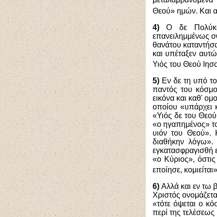
Θεού» ημών. Και α
4)
Ο δε Πολύκαρ
επανειλημμένως ον
θανάτου καταντήσα
και υπέταξεν αυτώ
Υιός του Θεού Ιησ
5)
Εν δε τη υπό το
παντός του κόσμο
εικόνα και καθ' ο
οποίου «υπάρχει κ
«Υιός δε του Θεού
«ο ηγαπημένος» το
υιόν του Θεού». 
διαθήκην λόγω».
εγκατασφραγισθή ει
«ο Κύριος», όστι
εποίησε, κομιείται
6)
Αλλά και εν τω
Χριστός ονομάζεται
«τότε όψεται ο κ
περί της τελέσεως 