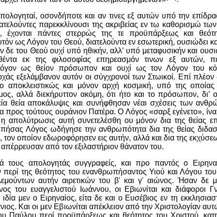
 απολογηταί, οσονδήποτε και αν τινες εξ αυτών υπό την επίδρ
ατελούντες παρεκκλίνουσι της ακριβείας εν τω καθορισμώ τω
, έχονται πάντες στερρώς της τε προϋπάρξεως και θεότη
υτόν ως Λόγον του Θεού, διατελούντα εν εσωτερική, ουσιώδει κ
όν δε του Θεού ουχί υπό ηθικήν, αλλ’ υπό μεταφυσικήν και ουσ
θέντα εκ της φιλοσοφίας επηρεασμόν τινων εξ αυτών, πά
όγον ως θείον πρόσωπον και ουχί ως τον Λόγον του κ
χάς εξελάμβανον αυτόν οι σύγχρονοί των Στωικοί. Επί πλέον
το αποκλειστικώς και μόνον αρχή κοσμική, υπό της οποίας
ος, αλλά διεκήρυττον ακόμη, ότι ήτο και το πρόσωπον, δι’ ο
ία θεία αποκάλυψις και συνήφθησαν νέαι σχέσεις των ανθρ
α προς τούτους ουράνιον Πατέρα. Ο Λόγος «σαρξ εγένετο», ίν
 η απολύτρωσις αυτή συνετελέσθη ου μόνον δια της θείας επ
πήσας Λόγος ωδήγησε την ανθρωπότητα δια της θείας διδασκ
, τον οποίον εδωροφόρησεν εις αυτήν, αλλά και δια της εκχύσε
ς απέρρευσαν από τον εξιλαστήριον θάνατον του.
τά τους απολογητάς συγγραφείς, και προ παντός
o
Ειρηναί
 περί της θεότητος του ενανθρωπήσαντος Υιού και Λόγου του
εμούντων αυτήν αιρετικών του β' και γ' αιώνος. Ήσαν δε μ
νος του ευαγγελιστού Ιωάννου, οι Εβιωνίται και διάφοροι Γν
ιδία μεν ο Ειρηναίος, είτα δε και ο Ευσέβιος εν τη εκκλησιασ
νιος. Και οι μεν Εβιωνίται απέκλειον από την Χριστολογίαν αυτ
του Παύλου περί προϋπάρξεως και θεότητος του Χριστού, κατη