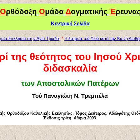
Ο
ρθόδοξη
Ο
μάδα
Δ
ογματικής
Έ
ρευνα
Κεντρική Σελίδα
χαία Εκκλησία στην Αγία Τριάδα;
*
Η λατρεία τού Υιού κατά την Καινή Διαθή
ρί της θεότητος το
υ
Ιησού Χρ
διδασκαλία
των Αποστολικών Πατέρων
Τού
Πανα
γιώ
τ
η
Ν. Τρεμπέλα
τής
Ορθοδόξου Καθολικ
ή
ς Εκκλησίας. Τόμος Δεύτερος
.
Αδελφ
ό
της Θε
ό
Έκδοσις τρίτη
.
Αθηνα 2003
.