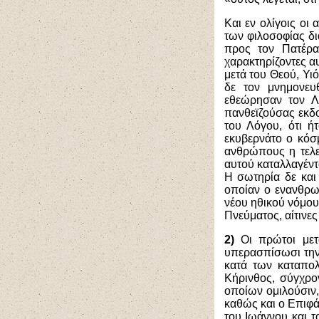
Και εν ολίγοις οι
των φιλοσοφίας δι
προς τον Πατέρα
χαρακτηρίζοντες α
μετά του Θεού, Υι
δε τον μνημονευ
εθεώρησαν τον Λ
πανθεϊζούσας εκδο
του Λόγου, ότι ή
εκυβερνάτο ο κόσμ
ανθρώπους η τελε
αυτού καταλλαγέντ
Η σωτηρία δε και
οποίαν ο ενανθρω
νέου ηθικού νόμου
Πνεύματος, αίτινε
2)
Οι πρώτοι με
υπερασπίσωσι την
κατά των καταπολ
Κήρινθος, σύγχρο
οποίων ομιλούσιν, 
καθώς και ο Επιφά
του Ιωάννου και 