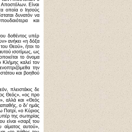
ν Αποστόλων. Είναι
τα οποία ο Ιησούς
ίσταται δυνατόν να
ουδαιότερα και
του δοθέντος υπέρ
ών» ανήκει «η δόξα
ου Θεού», ήτοι το
αυτού ισοτίμως, ως
οποιείται το όνομα
ο Κλήμης καλεί τον
ενοπτριζόμεθα την
στάτου και βοηθού
όν, πλειστάκις δε
νος Θεός», «ος προ
», αλλά και «Θεός
απαθής, ο δι’ ημάς
ω Πατρί, «ο Κύριος
υπέρ της σωτηρίας
ου είναι «σαρξ του
υ αίματος αυτού»,
ναι «το πάθος του