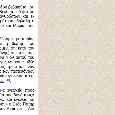
ου βεβαιούται, ότι
 Θεού του Υψίστου
 ανθρώπων και εκ
ρύττεται δηλαδή η
ου και Μαρίας της
θέσαμεν μαρτυρίας
αι η θεότης του
μεν, ότι κατά τον
νης) και τον παρ'
ου Υιόν αυτού του
γος ων και εν ιδέα
οις προφήταις, νυν
ς των πιστευόντων
ι «αναγεννώνται
ε
π
'
[28]
ου»
.
και ενεργεία
·
προς
υ Πατρός δυνάμεως»
ν» και εγένετο «ο
γόν» ο Θεός Πατήρ
ον Αντιοχείας. Διό