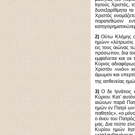
Ιησούς Χριστός, τ
δυσεξαρίθμητα τα
Χριστός ονομάζετα
παρατεθώσιν ε
κατηγορηματικώτερ
2)
Ούτω Κλήμης ο 
ημών» «λύτρωσις έ
εις τους αιώνας 
πρόσωπον, δια του
εμφαίνεται και εκ
Κύριος αδιαφόρως 
Χριστόν «υιόν» κ
άμωμον και υπερτ
της ασθενείας ημώ
3)
Ο δε Ιγνάτιος 
Κύριον. Κατ' αυτό
αιώνων παρά Πατρ
ημών εν Πατρί ων»
παθητός», «ο μόνο
ο άνευ του Πατρό
μας. Δια τούτο εί
Κυρίου ημών Ιησο
μεταλαμβανόμενα 