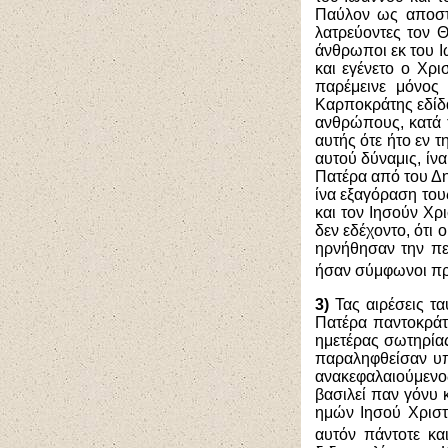
Παύλον ως αποστά
λατρεύοντες τον Θ
άνθρωποι εκ του Ι
και εγένετο ο Χρι
παρέμεινε μόνος
Καρποκράτης εδίδα
ανθρώπους, κατά 
αυτής ότε ήτο εν 
αυτού δύναμις, ίν
Πατέρα από του Δη
ίνα εξαγόραση του
και τον Ιησούν Χρι
δεν εδέχοντο, ότι 
ηρνήθησαν την πε
ήσαν σύμφωνοι πρ
3)
Τας αιρέσεις τα
Πατέρα παντοκράτ
ημετέρας σωτηρία
παραληφθείσαν υπό
ανακεφαλαιούμενο
βασιλεί παν γόνυ
ημών Ιησού Χριστ
αυτόν πάντοτε κα