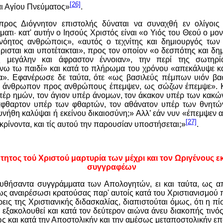
[26]
αι Αγίου Πνεύματος»
.
ρος Διόγνητον επιστολής δύναται να συναχθή εν ολίγοις 
ματι
·
κατ' αυτήν ο Ιησούς Χριστός είναι «ο Υιός του Θεού ο μο
ινόητος ανθρώποις», «αυτός ο τεχνίτης και δημιουργός τω
ιώρισται και υποτέτακται», προς τον οποίον «ο δεσπότης και δ
 μεγάλην και άφραστον έννοιαν», την περί της σωτηρ
νω τω παιδί» και κατά το πλήρωμα του χρόνου «απεκάλυψε κα
α». Εφανέρωσε δε ταύτα, ότε «ως βασιλεύς πέμπων υιόν βα
 άνθρωπον προς ανθρώπους έπεμψεν, ως σώζων έπεμψε». Κα
έρ ημών, τον άγιον υπέρ άνομων, τον άκακον υπέρ των κακών
άφθαρτον υπέρ των φθαρτών, τον αθάνατον υπέρ των θνητών
νήθη καλύψαι ή εκείνου δικαιοσύνη;» Αλλ’ εάν νυν «έπεμψεν
[27]
κρίνοντα, και τίς αυτού την παρουσίαν υποστήσεται;»
.
ότητος τού Χριστού μαρτυρία των μέχρι και τον Ωριγένους 
συγγραφέων
υθήσαντα συγγράμματα των Απολογητών, ει και ταύτα, ως 
ς αναιρέσωσι κρατούσας παρ' αυτοίς κατά του Χριστιανισμού 
ρεις της Χριστιανικής διδασκαλίας, διαπιστούται όμως, ότι η πίσ
 εξακολουθεί και κατά τον δεύτερον αιώνα άνευ διακοπής τινός
 ως και κατά την Αποστολικήν και την αμέσως μεταποστολικήν επ