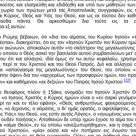
οιούτος και ελατρεύθη και εδιδάχθη και υπό των μαθητών τω
 χωρία των πρώτων μετά τας Αποστολικάς συγγραφών, εις 
ι Κύριος, Θεός και Υιός του Θεού, και ως εκ τούτου δεν καθ
νταύθα πάντα. Θα αρκεσθώμεν δια τούτο εις τα σπ
α εξ αυτών.
Ρώμης βέβαιων, ότι «δια του αίματος του Κυρίου Ιησού» «
σται», διακηρύττει, ότι εις τον «Ιησούν Χριστόν τον Κύριον ημ
των αιώνων», αποκαλών αυτόν «το σκήπτρον της μεγαλωσύνης τ
 οποίου ο Θεός ασκεί την βασιλείαν αυτού συμβασιλεύων μετ' 
 του ότι και αλλαχού, ιδία όμως εν τω αυτώ κεφαλαίω, χρησιμ
περί τε του Χριστού και του Θεού Πατρός. Διό και αλλαχού 
αι «απαύγασμα της μεγαλωσύνης» του Θεού, του οποίου «
άτην όψιν» δια του «αρχιερέως των προσφορών ημών, του προ
[22]
ν» και καθήμενου «εκ δεξιών» του Πατρός Ιησού Χριστού
.
ο θεοφόρος πλέον ή 15άκις ονομάζει τον Ιησούν Χριστόν Θε
ν «ο Ιησούς Χριστός ο Κύριος ημών» είναι ο «εν σαρκί γενόμε
ί ην και εν τέλει εφάνη», «Θεός ανθρωπίνως φανερούμενος
, «ο άχρονος, ο αόρατος, ο δι’ ημάς ορατός, ο αψηλάφητος, ο 
ς Υιός» του Θεού, «ος εστίν αυτός Λόγος», ο «ηνωμένος ων» τ
ς ουδέν ποιήσας». Αποθανών δε υπέρ ημών έχυσε το αίμα του 
ναι «αίμα Θεού», εν τω οποίω «ανεζωπυρήθημεν», και η σαρξ τ
ύ Χριστού», «μία» ούσα και «έν ποτήριον εις ένωσιν το
υφ’ ημών εν τη θεία ευχαριστία. Ούτω και το πάθημά του εί