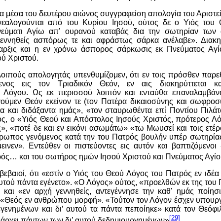
τα μέσα του δευτέρου αιώνος συγγραφείση απολογία του Αριστείδ
ενεαλογούνται από του Κυρίου Ιησού, ούτος δε ο Υιός του
Πνεύματι Αγίω απ’ ουρανού καταβάς δια την σωτηρίαν των
εννηθείς ασπόρως τε και αφράστως σάρκα ανέλαβε». Διακη
αρξις και η εν χρόνω άσπορος σάρκωσις εκ Πνεύματος Αγί
ύ Χριστού.
λοιπούς απολογητάς υπενθυμίζομεν, ότι εν τοις πρόσθεν παρε
ενος εις τον Τριαδικόν Θεόν, εν αις διακηρύττεται κ
Λόγου. Ως εκ περισσού λοιπόν και ενταύθα επαναλαμβάνο
γούμεν Θεόν εκείνον τε (τον Πατέρα δικαιοσύνης και σωφροσύ
τα και διδάξαντα ημάς», «τον σταυρωθέντα επί Ποντίου Πιλάτ
ς, ο «Υιός Θεού και Απόστολος Ιησούς Χριστός, πρότερος Λό
», «ποτέ δε και εν εικόνι ασωμάτω» «τω Μωυσεί και τοις ετέρ
ρωπος γενόμενος κατά την του Πατρός βουλήν υπέρ σωτηρία
εινεν». Εντεύθεν οι πιστεύοντες εις αυτόν και βαπτιζόμενο
τρός…
κ
αι του σωτήρος ημών Ιησού Χριστού και Πνεύματος Αγί
εβαιοί, ότι «εστίν ο Υιός του Θεού Λόγος του Πατρός εν ιδέα 
 αυτού πάντα εγένετο». «Ο Λόγος» ούτος, «προελθών εκ της το
ν και «εν αρχή γεννηθείς, αντεγέννησε την καθ' ημάς ποίησι
«Θεός εν ανθρώπου μορφή». «Τούτον τον Λόγον έσχεν υπουρ
γενημένων και δι’ αυτού τα πάντα πεποίηκε» κατά τον Θεόφιλ
[29]
τι άρχει πάντων των δι’ αυτού δεδημιουργημένων»
.