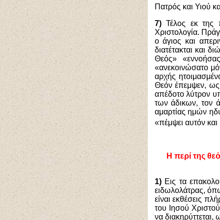
Πατρός και Υιού κ
7)
Τέλος εκ της π
Χριστολογία. Πράγ
ο άγιος και απερ
διατέτακται και δ
Θεός» «εννοήσας
«ανεκοινώσατο μό
αρχής ητοιμασμέν
Θεόν έπεμψεν, ως
απέδοτο λύτρον υπ
των άδικων, τον 
αμαρτίας ημών ηδυ
«πέμψει αυτόν και 
Η περί της θε
1)
Εις τα επακολο
ειδωλολάτρας, όπω
είναι εκθέσεις πλή
του Ιησού Χριστού
να διακηρύττεται,