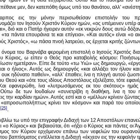
πέθανε μεν, δεν κατεπόθη όμως υπό του θανάτου, αλλ’ «ανέστ
πος εις την μόνην περισωθείσαν επιστολήν του πρ
ομάζει τον Ιησούν Χριστόν Κύριον ημών, «ος υπέμεινεν υπέρ
ι», διό και ο Πατήρ ήγειρεν αυτόν «εκ νεκρών δους αυτώ δόξαν
 «τα πάντα επουράνια τε και επίγεια». «Και αυτός» είναι «ο αι
ούς Χριστός», «ω πάσα πνοή λατρεύει, ος έρχεται κριτής ζώντ
 όνομα του Βαρνάβα φερομένη επιστολή ο Ιησούς Χριστός δια
υ Κύριος, ω είπεν ο Θεός προ καταβολής κόσμου: Ποιήσω
μοίωσιν ημετέραν». Είπε δε τούτο «τω Υιώ» ως δημιουργώ, «έργ
αι ο ήλιος». Αυτός ως δημιουργός «και αλλάξει τον ήλιον κα
 ουκ ηδύνατο παθείν», «αλλ’ έπαθεν, ίνα η πληγή αυτού ζωοπ
υ Θεού και «ότε τους ιδίους Αποστόλους εξελέξατο, τότε εφανέ
Και εφανερώθη, ίνα «λυτρωσάμενος εκ του σκότους» ημάς 
 Ούτω δε των Ιουδαίων «συνετρίβη η διαθήκη, ίνα η του 
ς την καρδίαν ημών». Αυτός εστί και ο «μέλλων κρίνειν ζώντας
ς «απροσωπολήπτως κρίνει τον κόσμον» και παρά του οποίο
[25]
»
.
 βιβλίω τω υπό την επιγραφήν Διδαχή των 12 Αποστόλων επανε
 «ο Κύριος» και βεβαιούται, ότι «ήξει ο Κύριος και πάντες οι Άγι
όσμος τον Κύριον ερχόμενον επάνω των νεφελών του ουρανού
του βαπτίσματος εντέλλεται η Διδαχή «έκχεον εις την κεφαλήν 