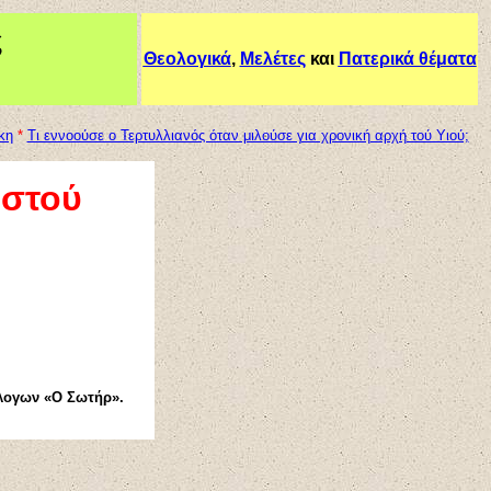
ς
Θεολογικά
,
Μελέτες
και
Πατερικά θέματα
κη
*
Τι εννοούσε ο Τερτυλλιανός όταν μιλούσε για χρονική αρχή τού Υιού;
ιστού
λογων «Ο Σωτ
ή
ρ»
.