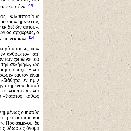
[23]
ησεν εαυτόν»
.
ος Φιλιππησίους
 αμαρτιών ημών έως
 εκ δεξιών αυτού»,
ώνιος αρχιερεύς, ο
[24]
ων και νεκρών»
κηρύττεται ως «ων
μεν άνθρωπον κατ'
ον των χειρών» τού
ι την σελήνην», ως
οιήση ημάς». Είναι
ρωσεν εαυτόν είναι
«διάθηται εν ημίν
ηγαπημένου Ιησού
 και νεκρούς» είναι
υ «έκαστος, καθώς
ιλημμένως ο Ιησούς
οι μετ' αυτού», και
». Προκειμένου δε
τρις ύδωρ εις όνομα