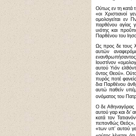
Ούτως εν τη κατά 
«οι Χριστιανοί γ
ομολογείται εν 
παρθένου αγίας γ
υιότης και προΰπ
Παρθένου του Ιησο
Ως προς δε τους 
αυτών αναφερόμ
ενανθρωπήσαντος 
Ιουστίνον «ομολο
αυτού Υιόν ελθόν
όντος Θεού». Ούτο
πυρός ποτέ φανείς
δια Παρθένου άνθ
αυτώ παθείν υπέμ
ονόματος του Πα
Ο δε Αθηναγόρας β
αυτού γαρ και δι’
κατά τον Τατιανό
πεπονθώς Θεός», 
«των υπ' αυτού γε
«ούτος λέγεται, ό