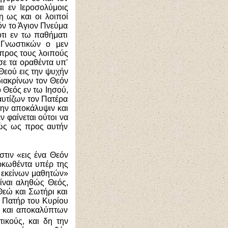
ι εν Ιεροσολύμοις
η ως και οι λοιποί
όν το Άγιον Πνεύμα
ότι εν τω παθήματι
 Γνωστικών ο μεν
 προς τους λοιπούς
ε τα οραθέντα υπ'
Θεού εις την ψυχήν
διακρίνων τον Θεόν
ο Θεός εν τω Ιησού,
αυτίζων τον Πατέρα
 την αποκάλυψιν και
ν φαίνεται ούτοι να
κώς ως προς αυτήν
στιν «εις ένα Θεόν
ρκωθέντα υπέρ της
 εκείνων μαθητών»
είναι αληθώς Θεός,
εώ και Σωτήρι και
ο Πατήρ του Κυρίου
ί και αποκαλύπτων
ικούς, και δη την