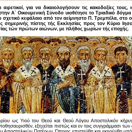
 αιρετικοί, για να δικαιολογήσουν τις κακοδοξίες τους, ι
στην Α΄ Οικουμενική Σύνοδο υιοθέτησε το Τριαδικό δόγμ
 σχετικό κεφάλαιο από τον αείμνηστο Π. Τρεμπέλα, στο ο
ής σημερινής πίστης τής Εκκλησίας προς τον Κύριο Ιησο
σίας τών πρώτων αιώνων, με πλήθος χωρίων τής εποχής.
υρίου ως Υιού του Θεού και Θεού Λόγου Αποστολικόν κήρυγμ
 αποθησαυρισθέν, εξηχείται πιστώς και εν τοις συγγράμμασι των
ου Αποστολικών Πατέρων. Όποιος επιστεύθη και εκηρύχθη υπ