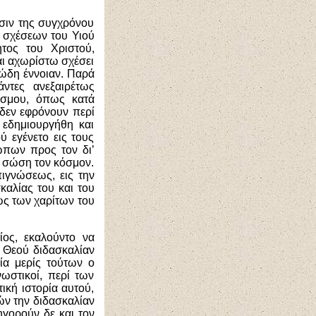
ασιν της συγχρόνου
ν σχέσεων του Υιού
τος του Χριστού,
αι αχωρίστω σχέσει
ιώδη έννοιαν. Παρά
ντες ανεξαιρέτως
όσμου, όπως κατά
 δεν εφρόνουν περί
 εδημιουργήθη και
ύ εγένετο εις τους
ώπων προς τον δι’
α σώση τον κόσμον.
ιγνώσεως, εις την
αλίας του και του
ως των χαρίτων του
ος, εκαλούντο να
 Θεού διδασκαλίαν
ία μερίς τούτων ο
ωστικοί, περί των
τική ιστορία αυτού,
ών την διδασκαλίαν
γορούν δε και τον