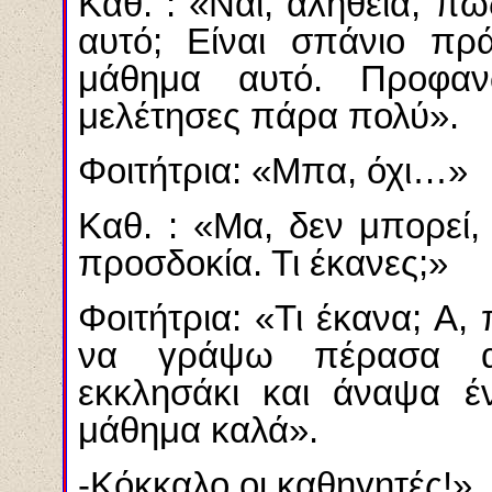
Καθ. : «Ναι, αλήθεια, π
αυτό; Είναι σπάνιο πρά
μάθημα αυτό. Προφα
μελέτησες πάρα πολύ».
Φοιτήτρια: «Μπα, όχι…»
Καθ. : «Μα, δεν μπορεί
προσδοκία. Τι έκανες;»
Φοιτήτρια: «Τι έκανα; Α
να γράψω πέρασα απ
εκκλησάκι και άναψα έ
μάθημα καλά».
-Κόκκαλο οι καθηγητές!»