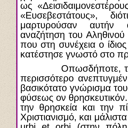
ως «Δεισιδαιμονεστέρου
«Ευσεβεστάτους», δ
μαρτυρούσαν αυτήν 
αναζήτηση του Αληθινού
που στη συνέχεια ο ίδιο
κατέστησε γνωστό στο πρ
Οπωσδήποτε, το θρη
περισσότερο ανεπτυγμέν
βασικότατο γνώρισμα του 
φύσεως ον θρησκευτικόν.
την θρησκεία και την π
Χριστιανισμό, και μάλιστα
urbi et orbi (στην πόλ