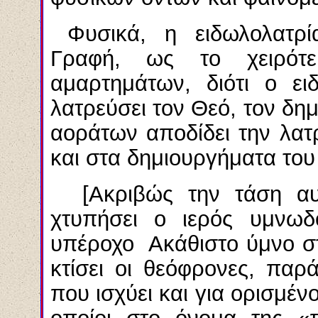
Φυσικά, η ειδωλολατρί
Γραφή, ως το χειρότ
αμαρτημάτων, διότι ο ε
λατρεύσει τον Θεό, τον δη
αοράτων αποδίδει την λατ
και στα δημιουργήματα του
[Ακριβώς την τάση αυ
χτυπήσει ο ιερός υμνωδ
υπέροχο Ακάθιστο ύμνο στ
κτίσει οι θεόφρονες, παρά
που ισχύει και για ορισμέ