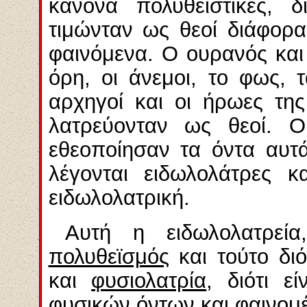
κανόνα πολυθεϊστικές, δ
τιμώνταν ως θεοί διάφορα
φαινόμενα. Ο ουρανός και 
όρη, οι άνεμοι, το φως, 
αρχηγοί και οι ήρωες τη
λατρεύονταν ως θεοί. Ο
εθεοποίησαν τα όντα αυτ
λέγονται ειδωλολάτρες κ
ειδωλολατρική.
Αυτή η ειδωλολατρεία
πολυθεϊσμός
και τούτο διό
και
φυσιολατρία
, διότι ε
φυσικών όντων και φαινομ