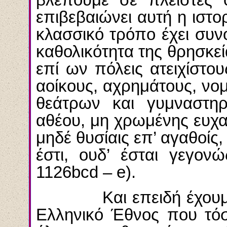
επιβεβαιώνει αυτή η ιστ
κλασσικό τρόπο έχει συνο
καθολικότητα της θρησκεί
επί ων πόλεις ατειχίστο
αοίκους, αχρημάτους, νο
θεάτρων και γυμναστηρ
αθέου, μη χρωμένης ευχαίς
μηδέ θυσίαις επ’ αγαθοίς
έστι, ουδ’ έσται γεγο
1126bcd – e).
Και επειδή έχουμε τη
Ελληνικό Έθνος που τό