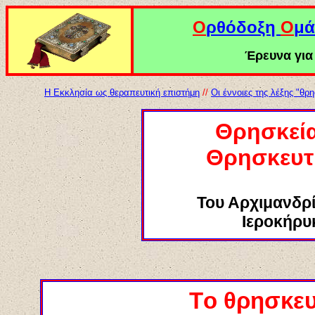
Ο
ρθόδοξη
Ο
μά
Έρευνα για 
Η Εκκλησία ως θεραπευτική επιστήμη
//
Οι έννοιες της λέξης "θρ
Θρησκεία
Θρησκευτ
Του Αρχιμανδρ
Ιεροκήρυκ
Τ
ο θρησκευ