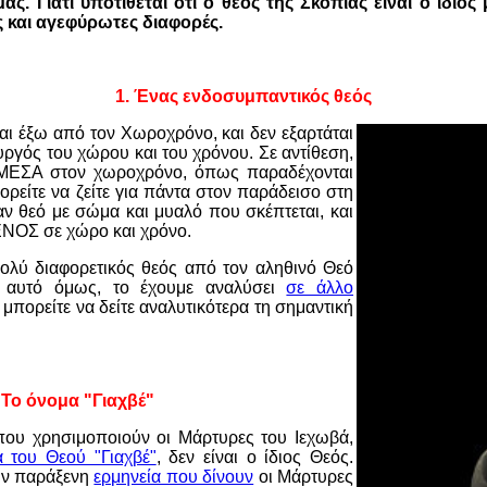
μας.
Γιατί υποτίθεται ότι ο θεός της Σκοπιάς είναι ο ίδιος 
 και αγεφύρωτες διαφορές.
1. Ένας ενδοσυμπαντικός θεός
αι έξω από τον Χωροχρόνο, και δεν εξαρτάται
ουργός του χώρου και του χρόνου. Σε αντίθεση,
ι ΜΕΣΑ στον χωροχρόνο, όπως παραδέχονται
ρείτε να ζείτε για πάντα στον παράδεισο στη
αν θεό με σώμα και μυαλό που σκέπτεται, και
ΝΟΣ σε χώρο και χρόνο.
πολύ διαφορετικός θεός από τον αληθινό Θεό
α αυτό όμως, το έχουμε αναλύσει
σε άλλο
 μπορείτε να δείτε αναλυτικότερα τη σημαντική
 Το όνομα "Γιαχβέ"
που χρησιμοποιούν οι Μάρτυρες του Ιεχωβά,
 του Θεού "Γιαχβέ"
, δεν είναι ο ίδιος Θεός.
ην παράξενη
ερμηνεία που δίνουν
οι Μάρτυρες