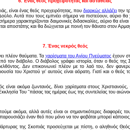
6. Ένας θεός προχειρότητας και αστάθειας
άς, είναι ένας θεός προχειρότητας, που
διαρκώς αλλάζει
την τ
Δούλο. Αυτά που τους εμπνέει σήμερα να πιστεύουν, αύριο θα
σήμερα χαρακτηρίζονται δαιμονικές διδασκαλίες, αύριο θα είνα
εται αποστάτης και θα διώχνεται με ποινή τον θάνατο στον Αρμ
7. Ένας νεκρός θεός
νει πλέον θαύματα. Τα
χαρίσματα του Αγίου Πνεύματος
έχουν στ
από τον διάβολο. Ο διάβολος γράφει ιστορία, όταν ο θεός της 
λθόντος. Δεν επικοινωνεί πλέον με το λαό του, δεν φανερώνε
ουσία του Χριστού γι' αυτούς είναι αόρατη. Γιατί και ο θεός τ
ός είναι ακόμα ζωντανός, δίνει χαρίσματα στους Χριστιανούς,
ν Εκκλησία Του "πάσας τας ημέρας έως της συντελείας του αιώνο
ύμε ακόμα, αλλά αυτές είναι οι σημαντικότερες διαφορές το
 παρουσιάζει έναν θεό που μόνο να τον φοβάται μπορεί κάποιος 
Μάρτυρας της Σκοπιάς προσεύχεται με πίστη, ο αληθινός Θεός