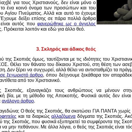
Γιαχβέ για τους Χριστιανούς, δεν είναι μόνο ο
ι το ένα κοινό όνομα των προσώπων και του
του Αγίου Πνεύματος. Αλλά και αυτό το έχουμε
 Έχουμε δείξει επίσης σε πάρα πολλά άρθρα
 είναι αυτός που
φανερώθηκε ως ο άγγελος
. Πρόκειται λοιπόν και εδώ για άλλο θεό.
3. Σκληρός και άδικος θεός
ού της Σκοπιάς όμως, ταυτίζονται με τις ιδιότητες του Χριστιανι
ΚΟΣ. Θέλει τον θάνατο του δίκαιου Χριστού, στη θέση των ασεβ
 Δεν ξέρει να συγχωρεί, αλλά θέλει να αντισταθμίζει τα πράγμ
σε ξεχωριστό άρθρο
, όπου δείχνουμε ξεκάθαρα τον απαράδεκ
αντίθετα από τον Χριστιανικό.
ς Σκοπιάς, εξαναγκάζει τους ανθρώπους να μένουν στη
ή βία, με τη μέθοδο της Αποκοπής. Φυσικά αυτός δεν είναι
ε
ανάλογο άρθρο
.
ρμαγεδώνα; Ο θεός της Σκοπιάς, θα σκοτώσει ΓΙΑ ΠΑΝΤΑ χωρίς
φητείες
και τα διαρκώς
αλλαζόμενα
δόγματα της Σκοπιάς. Ακό
εού της Σκοπιάς, που φυσικά εξυπηρετεί τα συμφέροντα της Σκοπ
 να μην πεθάνουν. Με άλλα λόγια, ο θεός της Σκοπιάς είναι τό