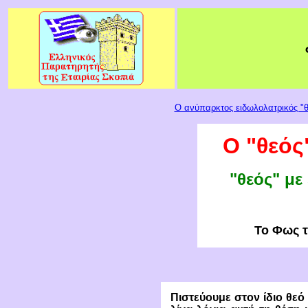
Ο ανύπαρκτος ειδωλολατρικός "θ
Ο
"
θεός
"θεός" με
Τ
ο Φως τ
Πιστεύουμε στον ίδιο θεό