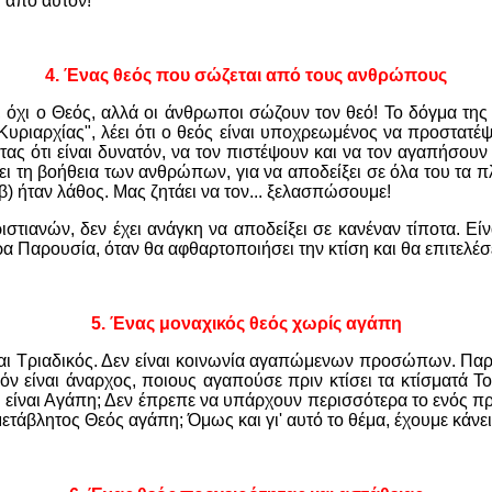
 από αυτόν!
4. Ένας θεός που σώζεται από τους ανθρώπους
, όχι ο Θεός, αλλά οι άνθρωποι σώζουν τον θεό! Το δόγμα της
υριαρχίας", λέει ότι ο θεός είναι υποχρεωμένος να προστατέψε
ας ότι είναι δυνατόν, να τον πιστέψουν και να τον αγαπήσου
άει τη βοήθεια των ανθρώπων, για να αποδείξει σε όλα του τα 
β) ήταν λάθος. Μας ζητάει να τον... ξελασπώσουμε!
ιστιανών, δεν έχει ανάγκη να αποδείξει σε κανέναν τίποτα. Είν
ρα Παρουσία, όταν θα αφθαρτοποιήσει την κτίση και θα επιτελέσ
5.
Ένας μοναχικός θεός χωρίς αγάπη
ναι Τριαδικός. Δεν είναι κοινωνία αγαπώμενων προσώπων. Παρ
όν είναι άναρχος, ποιους αγαπούσε πριν κτίσει τα κτίσματά Τ
να είναι Αγάπη; Δεν έπρεπε να υπάρχουν περισσότερα το ενό
αμετάβλητος Θεός αγάπη; Όμως και γι' αυτό το θέμα, έχουμε κάν