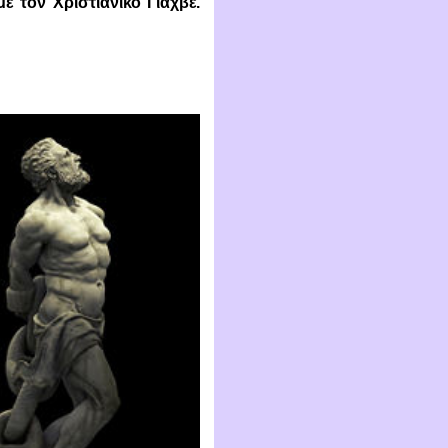
με τον Χριστιανικό Γιαχβέ.