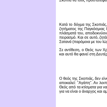
Σκοπιά να τους προστατέψει
Κατά το δόγμα της Σκοπιάς
ζητήματος της Παγκόσμιας Κ
πλάσματά του, αποδεικνύοντ
πειρασμό. Και σε αυτό, ζητ
Σατανά (παρόμοια με του Ιώ
Σε αντίθεση, ο Θεός των Χρ
και αυτό θα φανεί στη Δευτέ
Ο θεός της Σκοπιάς, δεν εί
αποκαλεί: "Αγάπη". Αν λοιπ
Θεός από τα κτίσματα για 
για να είναι ο άναρχος και 