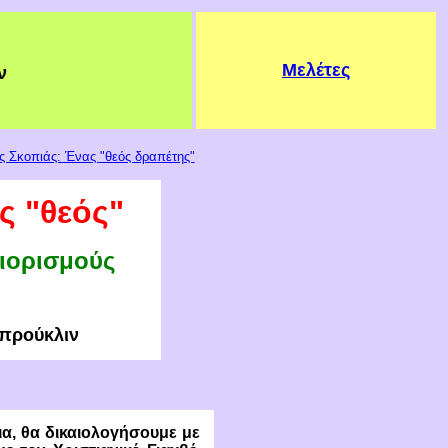
Μελέτες
ν
ς Σκοπιάς: Ένας "θεός δραπέτης"
ος
"
θεός
"
ριορισμούς
Μπρούκλιν
ια, θα δικαιολογήσουμε με