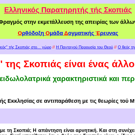
Ελληνικός Παρατηρητής τής Σκοπιάς
Φραγμός στην εκμετάλλευση της απειρίας των άλλω
Ο
ρθόδοξη
Ο
μάδα
Δ
ογματικής
Έ
ρευνας
εός" τής Σκοπιάς στο... χώρο
//
Η Πανταχού Παρουσία του Θεού
//
Ο θεός τη
"
της Σκοπιάς είναι ένας άλλ
 ειδωλολατρικά χαρακτηριστικά και πε
ής Εκκλησίας σε αντιπαράθεση με τις θεωρίες τού 
 με τη Σκοπιά; Η απάντηση είναι αρνητική. Και στη συνέχε