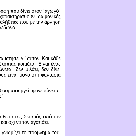
ροφή που δίνει στον "αγωγό"
 χαρακτηρισθούν "δαιμονικές
ι αλήθειες που με την άρνησή
αγεδώνα.
αματήσει γι' αυτόν. Και κάθε
Σκοπιάς κοιμάται. Είναι ένας
ται, δεν μιλάει, δεν δίνει
ους είναι μόνο στη φαντασία
 θαυματουργεί, φανερώνεται,
ς".
υ θεού της Σκοπιάς από τον
και όχι να τον αγαπάει.
 γνωρίζει το πρόβλημά του.