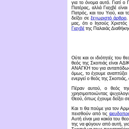
για το όνομα αυτό. Γιατί ο 
Πατέρας, αλλά Γιαχβέ είνα
Πατρός, και του Υιού, και 
δείξει σε
ξεχωριστό άρθρο
.
μας, ότι ο Ιησούς Χριστός
Γιαχβέ
της Παλαιάς Διαθήκης
Ούτε και οι ιδιότητές του θε
θεός της Σκοπιάς είναι ΑΔΙ
ΑΝΑΓΚΗ του για ανταπόδωση.
όμως, το έχουμε αναπτύξει
ενεργεί ο θεός της Σκοπιάς, 
Πέραν αυτού, ο θεός τη
χρησιμοποιώντας ψυχολογικ
Θεού, όπως έχουμε δείξει σ
Και τι θα πούμε για τον Α
πεισθούν από τις
ψευδοπρο
Αυτή είναι μια κακία του θ
της να φύγουν από αυτή, για