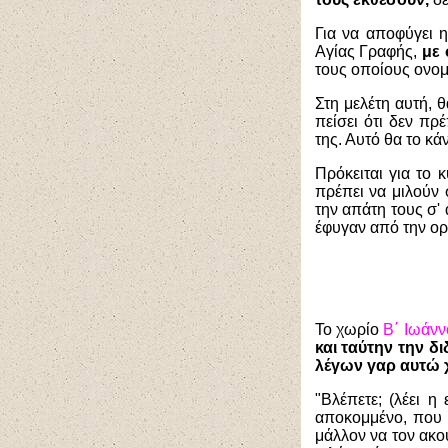
Για να αποφύγει η
Αγίας Γραφής,
με 
τους οποίους ονομ
Στη μελέτη αυτή, 
πείσει ότι δεν πρ
της. Αυτό θα το κ
Πρόκειται για το 
πρέπει να μιλούν
την απάτη τους σ'
έφυγαν από την οργ
Το χωρίο
Β΄ Ιωάνν
και ταύτην την δι
λέγων γαρ αυτώ χα
"Βλέπετε; (λέει η
αποκομμένο, που δ
μάλλον να τον ακού