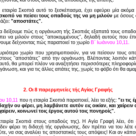
 εταιρία Σκοπιά αυτό το ξεσκέπασμα, έχει εφεύρει μία ακόμ
σκοπό να πείσει τους οπαδούς της να μη μιλούν
με όσους 
άζει:
"αποστάτες".
θα δείξουμε πώς η οργάνωση τής Σκοπιάς εξαπατά τους οπαδού
έπει να μιλούν στους "αποκομμένους", δηλαδή αυτούς που έπ
άνουμε δείχνοντας πώς παραποιεί το χωρίο
Β΄ Ιωάννου 10,11.
κυριότερο χωρίο που χρησιμοποιούν, για να πείσουν τους οπ
 στους "αποστάτες" από την οργάνωση. Βλέποντας λοιπόν κά
 αυτό, θα μπορεί πλέον να αναζητήσει περισσότερες πληροφορ
άνωση, και για τις άλλες απάτες της, χωρίς το φόβο ότι θα αμα
2.
Οι 8 παρερμηνείες τής Αγίας Γραφής
ου 10,11
που η εταιρία Σκοπιά παραποιεί, λέει τα εξής:
"ει τις
δαχήν ου φέρει, μη λαμβάνετε αυτόν εις οικίαν, και χαίρειν
ίρειν, κοινωνεί τοις έργοις αυτού τοις πονηροίς".
 εταιρία Σκοπιά στους οπαδούς της). Η Αγία Γραφή λέει, ότι
εν φέρει τη διδαχή τής οργάνωσης, δεν πρέπει να του λέτε 
τε, να σας αναλύει τις αποστατικές τους απόψεις! Και αν κάποι