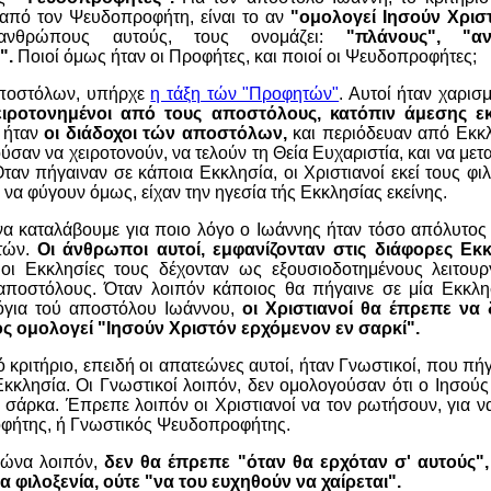
από τον Ψευδοπροφήτη, είναι το αν
"ομολογεί Ιησούν Χρισ
θρώπους αυτούς, τους ονομάζει:
"πλάνους",
"αν
".
Ποιοί όμως ήταν οι Προφήτες, και ποιοί οι Ψευδοπροφήτες;
αποστόλων, υπήρχε
η τάξη τών "Προφητών"
. Αυτοί ήταν χαρισ
ειροτονημένοι από τους αποστόλους, κατόπιν άμεσης ε
 ήταν
οι διάδοχοι τών αποστόλων,
και περιόδευαν από Εκκλ
σαν να χειροτονούν, να τελούν τη Θεία Ευχαριστία, και να μετ
ταν πήγαιναν σε κάποια Εκκλησία, οι Χριστιανοί εκεί τους φ
να φύγουν όμως, είχαν την ηγεσία τής Εκκλησίας εκείνης.
α καταλάβουμε για ποιο λόγο ο Ιωάννης ήταν τόσο απόλυτος ε
τών.
Οι άνθρωποι αυτοί, εμφανίζονταν στις διάφορες Εκ
 οι Εκκλησίες τους δέχονταν ως εξουσιοδοτημένους λειτου
αποστόλους. Όταν λοιπόν κάποιος θα πήγαινε σε μία Εκκλ
όγια τού αποστόλου Ιωάννου,
οι Χριστιανοί θα έπρεπε να
 ομολογεί "Ιησούν Χριστόν ερχόμενον εν σαρκί".
ό κριτήριο, επειδή οι απατεώνες αυτοί, ήταν Γνωστικοί, που πή
κλησία. Οι Γνωστικοί λοιπόν, δεν ομολογούσαν ότι ο Ιησούς 
ε σάρκα. Έπρεπε λοιπόν οι Χριστιανοί να τον ρωτήσουν, για 
οφήτης, ή Γνωστικός Ψευδοπροφήτης.
εώνα λοιπόν,
δεν θα έπρεπε "όταν θα ερχόταν σ' αυτούς",
ια φιλοξενία, ούτε "να του ευχηθούν να χαίρεται".