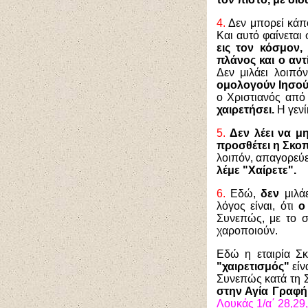
4.
Δεν μπορεί κάπο
Και αυτό φαίνεται
εις τον κόσμον,
πλάνος και ο αντ
Δεν μιλάει λοιπό
ομολογούν Ιησού
ο Χριστιανός από
χαιρετήσει.
Η γενί
5.
Δεν λέει να μη
προσθέτει η Σκοπ
λοιπόν, απαγορεύ
λέμε "Χαίρετε".
6.
Εδώ,
δεν
μιλάε
λόγος είναι, ότι
ο
Συνεπώς, με το σ
χαροποιούν.
Εδώ η εταιρία Σκ
"χαιρετισμός"
είν
Συνεπώς κατά τη Σκ
στην Αγία Γραφή ο
Λουκάς 1/α΄ 28,29,