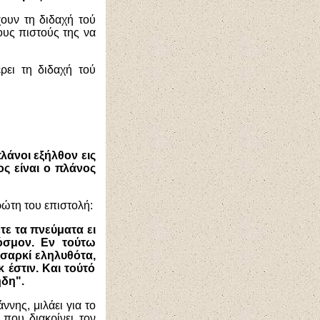
χουν τη διδαχή τού
ους πιστούς της να
ρει τη διδαχή τού
λάνοι εξήλθον εις
ος είναι ο πλάνος
ρώτη του επιστολή:
τε τα πνεύματα ει
κόσμον. Εν τούτω
 σαρκί εληλυθότα,
 έστιν. Και τούτό
ήδη".
νης, μιλάει για το
 που διακρίνει τον