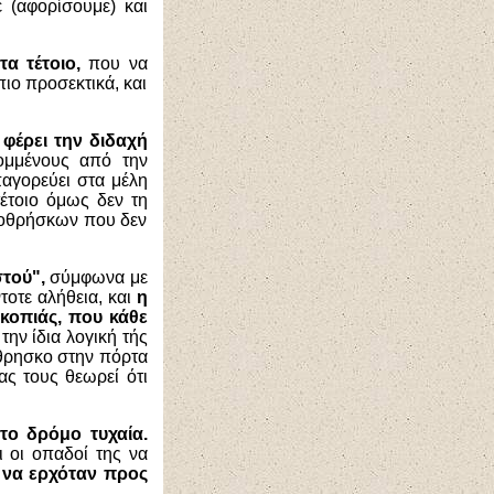
 (αφορίσουμε) και
τα τέτοιο,
που να
πιο προσεκτικά, και
 φέρει την διδαχή
ομμένους από την
αγορεύει στα μέλη
τέτοιο όμως δεν τη
λλοθρήσκων που δεν
στού",
σύμφωνα με
τοτε αλήθεια, και
η
Σκοπιάς, που κάθε
την ίδια λογική τής
όθρησκο στην πόρτα
ς τους θεωρεί ότι
το δρόμο τυχαία.
ι οι οπαδοί της να
 να ερχόταν προς