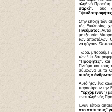
αληθινό Προφήτη 
σαρκί".
Τους αν
"ψευδοπροφήτες
Στην εποχή τών 
τής Εκκλησίας,
χ
Πνεύματος.
Αυτοί
με εξουσία. Μπορού
τών αποστόλων. Ό
να φύγουν. Ώσπου 
Τώρα, μπορούμε ν
τών Ψευδοπροφη
"Προφήτες",
και
Πνεύμα και τους 
σύμφωνα με τα λ
αυτός ο άνθρωπος
Αυτό ήταν ένα καλ
παρασύρουν την Εκ
=
"ερχόμενον"
) μ
είναι αληθινός Πρ
Έναν τέτοιο απατ
στο σπίτι τους" γ