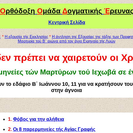
Ο
ρθόδοξη
Ο
μάδα
Δ
ογματικής
Έ
ρευνα
Κεντρική Σελίδα
;
*
Η εξουσία τής Εκκλησίας
*
Η άντληση της Εξουσίας της τάξης των Προφη
Μαρτυρία τού Β΄ αιώνα από τον άγιο Ειρηναίο τής Λυών
εν πρέπει να χαιρετούν οι Χρ
μηνείες τών Μαρτύρων τού Ιεχωβά σε έ
 το εδάφιο Β΄ Ιωάννου 10, 11 για να κρατήσουν το
στην άγνοια
1.
Φόβος για την αλήθεια
2.
Οι 8 παρερμηνείες τής Αγίας Γραφής