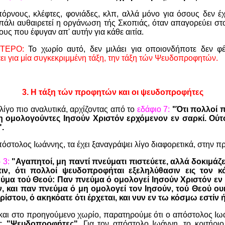
πόρνους, κλέφτες, φονιάδες, κλπ, αλλά μόνο για όσους δεν έ
 πάλι αυθαιρετεί η οργάνωση τής Σκοπιάς, όταν απαγορεύει στ
υς που έφυγαν απ' αυτήν για κάθε αιτία.
ΟΤΕΡΟ:
Το χωρίο αυτό, δεν μιλάει για οποιονδήποτε δεν φέ
άει για μία συγκεκριμμένη τάξη, την τάξη τών Ψευδοπροφητών.
3.
Η τάξη τών προφητών και οι ψευδοπροφήτες
λίγο πιο αναλυτικά, αρχίζοντας από το
εδάφιο 7:
"Ότι πολλοί π
η ομολογούντες Ιησούν Χριστόν ερχόμενον εν σαρκί. Ούτ
".
πόστολος Ιωάννης, τα έχει ξαναγράψει λίγο διαφορετικά, στην π
 3:
"Αγαπητοί, μη παντί πνεύματι πιστεύετε, αλλά δοκιμάζε
ιν, ότι πολλοί ψευδοπροφήται εξεληλύθασιν εις τον 
ύμα τού Θεού: Παν πνεύμα ό ομολογεί Ιησούν Χριστόν εν
ν, και παν πνεύμα ό μη ομολογεί τον Ιησούν, τού Θεού ουκ
χρίστου, ό ακηκόατε ότι έρχεται, και νυν εν τω κόσμω εστίν 
 και στο προηγούμενο χωρίο, παρατηρούμε ότι ο απόστολος Ιωάν
υς
"Ψευδοπροφήτες".
Για τον απόστολο Ιωάννη, το κριτήριο