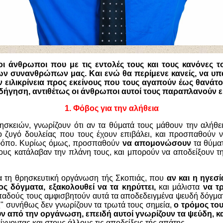
 άνθρωποι που με τις εντολές τους και τους κανόνες το
ων συνανθρώπων μας. Και ενώ θα περίμενε κανείς, να υπ
ν ειλικρίνεια προς εκείνους που τους αγαπούν έως θανάτο
δήγηση, αντιθέτως οι άνθρωποι αυτοί τους παραπλανούν
ε
1.
Φόβος για την αλήθεια
ησκειών, γνωρίζουν ότι αν τα θύματά τους μάθουν την αλήθε
 ζυγό δουλείας που τους έχουν επιβάλει, και προσπαθούν ν
τρόπο. Κυρίως όμως, προσπαθούν
να απομονώσουν
τα θύμα
υς κατάλαβαν την πλάνη τους, και μπορούν να αποδείξουν τη
ια τη θρησκευτική οργάνωση τής Σκοπιάς, που
αν και η ηγεσί
ος δόγματα, εξακολουθεί να τα κηρύττει,
και μάλιστα
να τ
αδούς τους αμφισβητούν αυτά τα αποδεδειγμένα ψευδή δόγματ
" συνήθως δεν γνωρίζουν τα τρωτά τους σημεία,
ο τρόμος το
από την οργάνωση, επειδή αυτοί γνωρίζουν τα ψεύδη, και
ίχνοντας και στους άλλους τις αποδείξεις τής απάτης.