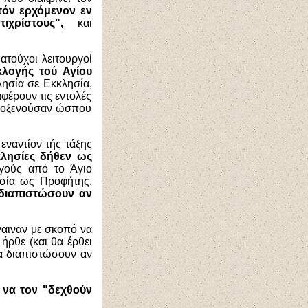
τόν ερχόμενον εν
τιχρίστους",
και
ματούχοι λειτουργοί
κλογής τού Αγίου
ησία σε Εκκλησία,
αφέρουν τις εντολές
ιλοξενούσαν ώσπου
ναντίον τής τάξης
κλησίες δήθεν ως
ργούς από το Άγιο
ησία ως Προφήτης,
 διαπιστώσουν αν
γαιναν με σκοπό να
ήρθε (και θα έρθει
να διαπιστώσουν αν
 να τον "δεχθούν