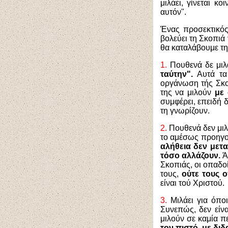
μιλάει, γίνεται 
αυτόν".
Ένας προσεκτικός
βολεύει τη Σκοπιά 
θα καταλάβουμε τη
1.
Πουθενά δε μιλά
ταύτην".
Αυτά τα 
οργάνωση τής Σκο
της να μιλούν
με 
συμφέρει, επειδή 
τη γνωρίζουν.
2.
Πουθενά δεν μιλά
το αμέσως προηγο
αλήθεια δεν μετα
τόσο αλλάζουν.
Άλ
Σκοπιάς, οι οπαδο
τους,
ούτε τους 
είναι τού Χριστού.
3.
Μιλάει για όπο
Συνεπώς, δεν είνα
μιλούν σε καμία 
τον πιστό, με διδ