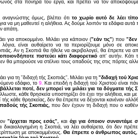
κοινωνός στα πονηρά του έργα, και πρέπει να τον αποκόψουμε
 αναγνώστης όμως, βλέπει ότι
το χωρίο αυτό δε λέει τίπο
για να μη μαθευτεί η αλήθεια. Ας δούμε λοιπόν τα εδάφια αυτά 
ν απάτη.
ει για αποκομμένο. Μιλάει για κάποιον (
"εάν τις"
) που
"δεν
λόγια, είναι αυθαίρετο να τα περιορίζουμε μόνο σε αποκ
πιάς. Αν η Σκοπιά θα ήθελε να ακριβολογεί, θα έπρεπε να απ
οποιονδήποτε πιστεύει κάτι διαφορετικό
απ' αυτήν. Κάτι 
δεν θα μπορούσε να στέλνει τους οπαδούς της στις πόρτες α
ει για τη "διδαχή τής Σκοπιάς". Μιλάει για τη
"διδαχή τού Χρι
ύμενο εδάφιο, το
9.
Και επειδή η διδαχή τού Χριστού είναι πάν
βάλλεται ποτέ,
δεν μπορεί να μιλάει για τα δόγματα τής 
λωστε, κάθε θρησκεία υποστηρίζει ότι έχει την αλήθεια, και με 
ί τής κάθε θρησκείας, δεν θα έπρεπε να δέχονται κανέναν αλλ
οπαδούς τής Σκοπιάς,
που δεν έχουν τη διδαχή που ο καθένα
ιον
"έρχεται προς εσάς",
και
όχι για όποιον συναντάμε σ
ι δικαιολογημένη η Σκοπιά, να λέει αυθαίρετα, ότι δεν πρέπε
περίπτωση με αποκομμένους.
Θα έπρεπε ο άνθρωπος αυτός,
ασκαλία ξένη τού Χριστού.