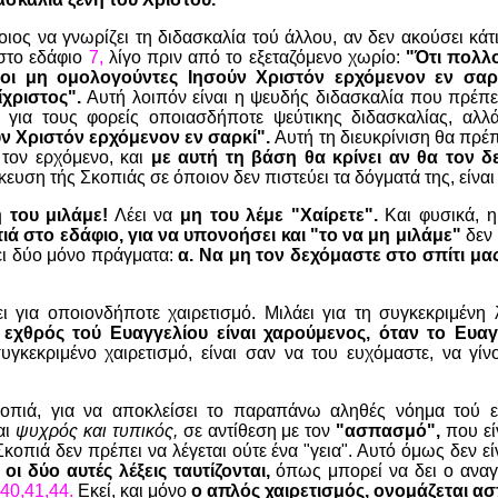
ιος να γνωρίζει τη διδασκαλία τού άλλου, αν δεν ακούσει κάτ
 στο εδάφιο
7,
λίγο πριν από το εξεταζόμενο χωρίο:
"Ότι πολλ
 οι μη ομολογούντες Ιησούν Χριστόν ερχόμενον εν σαρκ
ίχριστος".
Αυτή λοιπόν είναι η ψευδής διδασκαλία που πρέπε
ν για τους φορείς οποιασδήποτε ψεύτικης διδασκαλίας, αλ
ν Χριστόν ερχόμενον εν σαρκί".
Αυτή τη διευκρίνιση θα πρέπ
 τον ερχόμενο, και
με αυτή τη βάση θα κρίνει αν θα τον δ
κευση τής Σκοπιάς σε όποιον δεν πιστεύει τα δόγματά της, είναι
 του μιλάμε!
Λέει να
μη του λέμε "Χαίρετε".
Και φυσικά, 
ιά στο εδάφιο, για να υπονοήσει και "το να μη μιλάμε"
δεν 
ει δύο μόνο πράγματα:
α. Να μη τον δεχόμαστε στο σπίτι μας
ι για οποιονδήποτε χαιρετισμό. Μιλάει για τη συγκεκριμένη
 εχθρός τού Ευαγγελίου είναι χαρούμενος, όταν το Ευαγγ
υγκεκριμένο χαιρετισμό, είναι σαν να του ευχόμαστε, να γί
οπιά, για να αποκλείσει το παραπάνω αληθές νόημα τού εδ
αι
ψυχρός και τυπικός,
σε αντίθεση με τον
"ασπασμό",
που εί
οπιά δεν πρέπει να λέγεται ούτε ένα "γεια". Αυτό όμως δεν εί
ι δύο αυτές λέξεις ταυτίζονται,
όπως μπορεί να δει ο ανα
40,41,44.
Εκεί, και μόνο
ο απλός χαιρετισμός, ονομάζεται α