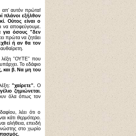
ι απ' αυτόν πρώτα!
οί πλάνοι εξήλθον
ί. Ούτος είναι ο
ι να αποφεύγουμε.
λά
για όσους "δεν
ει πρώτα να ζητάει
εχθεί ή αν θα τον
 αυθαίρετη.
η λέξη "ΟΥΤΕ" που
υπάρχει. Το εδάφιο
, και β. Να μη του
 λέξη:
"χαίρετε".
Ο
έλιο ζημιώνεται.
νουν όλα όπως τον
αφίου, λέει ότι ο
ναι κάτι
θερμότερο.
ναι αλήθεια, επειδή
γνώστης στο χωρίο
σπασμός.