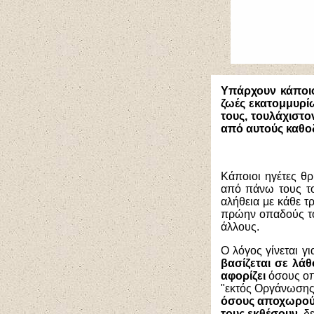
Υπάρχουν κάποιοι
ζωές εκατομμυρί
τους, τουλάχιστο
από αυτούς καθο
Κάποιοι ηγέτες θρ
από πάνω τους το
αλήθεια με κάθε 
πρώην οπαδούς το
άλλους.
Ο λόγος γίνεται γ
βασίζεται σε λάθ
αφορίζει
όσους οπ
"εκτός Οργάνωσης
όσους αποχωρούν 
τους εκθέσουν,
δε