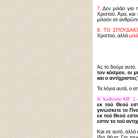
7.
Δεν μιλάει για 
Χριστού. Άρα, και
μιλούν σε ανθρώπο
8. ΤΟ ΣΠΟΥΔΑΙ
Χριστού, αλλά
μιλ
Ας το δούμε αυτό, 
τον κόσμον, οι μ
και ο αντίχριστος
Τα λόγια αυτά, ο α
Α΄ Ιωάννου 4/δ΄ 1 -
εκ τού Θεού εστ
γινώσκετε το Πνε
εκ τού Θεού εστι
εστιν το τού αντι
Και σε αυτό, αλλά
ίδιο θέμα: Για το