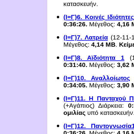
κατασκευήν.
(Ι=Γ)6. Κοινές Ιδιότητες
0:
36
:
26
.
Μέγεθος:
4,16
(Ι=Γ)7. Λατρεία
(
12-1
1-
Μέγεθος:
4,14
ΜΒ
.
Κείμ
(Ι=Γ)8. Αϊδιότητα
1
(
0:
31
:
40
.
Μέγεθος:
3,62
(Ι=Γ)10. Αναλλοίωτος
0:34:05.
Μέγεθος:
3,90 
(Ι=Γ)11. Η Πανταχού 
(+Αγάπιος)
Διάρκεια:
0:
ομιλίας
υπό κατασκευήν
(Ι=Γ)12.
Παντογνωσία
0:
36
:
26
.
Μέγεθος:
4,16