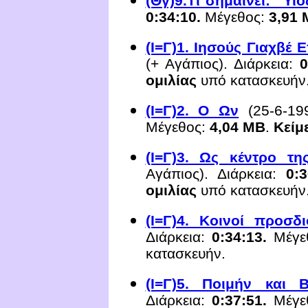
(Θγ)9.Τι σημαίνει: "Υιό
0:34:10.
Μέγεθος:
3,91 
(Ι=Γ)1. Ιησούς Γιαχβέ
(+
Αγάπιος).
Διάρκεια:
0
ομιλίας
υπό κατασκευήν
(Ι=Γ)2. Ο Ων
(
25
-
6
-19
Μέγεθος:
4,04 ΜΒ
.
Κείμ
(Ι=Γ)3. Ως κέντρο τη
Αγάπιος).
Διάρκεια:
0:3
ομιλίας
υπό κατασκευήν
(Ι=Γ)4. Κοινοί προσδι
Διάρκεια:
0:34:13.
Μέγε
κατασκευήν.
(Ι=Γ)5. Ποιμήν και 
Διάρκεια:
0:
37
:
51
.
Μέγε