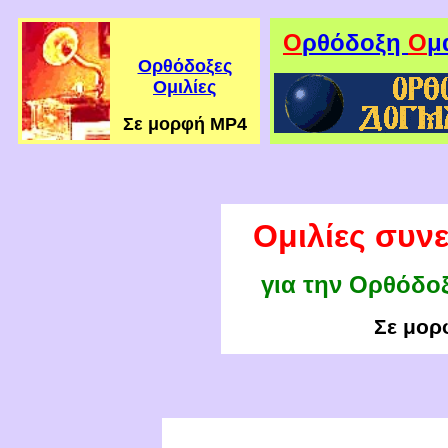
Ο
ρθόδοξη
Ο
μ
Ορθόδοξες
Ομιλίες
Σε μορφή ΜΡ
4
Ομιλίες συν
γ
ια την Ορθόδοξ
Σε μο