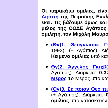
Οι παρακάτω ομιλίες, εί
Αίρεση
της Πειραϊκής Εκκλη
εκεί. Τις βάζουμε όμως και
μέλος της ΟΟΔΕ Αγάπιος 
ομιλητή, τον Μιχάλη Μαυρ
(Θγ)1. Θεογνωσία. Γ
1993
)
.
(+
Αγάπιος).
Διά
Κείμενο ομιλίας
υπό κα
Θγ)2. Άγγελος Γιαχβ
Αγάπιος).
Διάρκεια:
0:
3
Μέρος
1ο Μέρος υπό κα
(Θγ)3.
Σε ποιον Θεό πι
(+
Αγάπιος).
Διάρκεια:
ομιλίας
υπό κατασκευήν