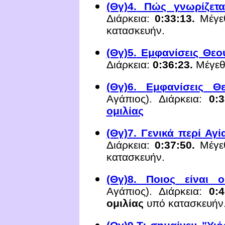
(Θγ)4.
Πώς γνωρίζετα
Διάρκεια:
0:33:13.
Μέγε
κατασκευήν.
(Θγ)5.
Εμφανίσεις Θεού
Διάρκεια:
0:36:23.
Μέγεθ
(Θγ)6.
Εμφανίσεις Θ
Αγάπιος).
Διάρκεια:
0:3
ομιλίας
(Θγ)7. Γενικά περί Αγί
Διάρκεια:
0:
37
:
50
.
Μέγε
κατασκευήν.
(Θγ)8. Ποιος είναι 
Αγάπιος).
Διάρκεια:
0:
4
ομιλίας
υπό κατασκευήν