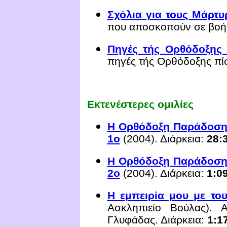
Σχόλια για τους Μάρτυ
που αποσκοπούν σε βοήθ
Πηγές τής Ορθόδοξης 
πηγές τής Ορθόδοξης πί
Εκτενέστερες ομιλίες
Η Ορθόδοξη Παράδοση 
1ο
(2004). Διάρκεια:
28:
Η Ορθόδοξη Παράδοση 
2ο
(2004). Διάρκεια:
1:0
Η εμπειρία μου με το
Ασκληπιείο Βούλας).
Α
Γλυφάδας.
Διάρκεια:
1:1