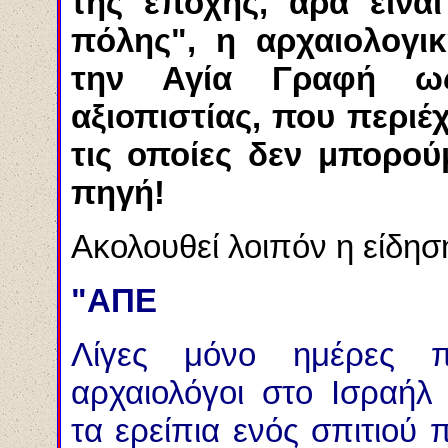
τής εποχής, άρα είνα
πόλης", η αρχαιολογι
την Αγία Γραφή ω
αξιοπιστίας, που περιέ
τις οποίες δεν μπορού
πηγή!
Ακολουθεί λοιπόν η είδη
"ΑΠΕ
Λίγες μόνο ημέρες π
αρχαιολόγοι στο Ισραή
τα ερείπια ενός σπιτιού