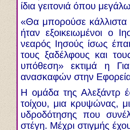
ίδια γειτονιά όπου μεγάλ
«Θα μπορούσε κάλλιστα ν
ήταν εξοικειωμένοι ο Ι
νεαρός Ιησούς ίσως έπα
τους ξαδέλφους και τους
υπόθεση» εκτιμά η Γιαρ
ανασκαφών στην Εφορεία 
Η ομάδα της Αλεξάντρ έ
τοίχου, μια κρυψώνας, μ
υδροδότησης που συνέλ
στέγη. Μέχρι στιγμής έχ