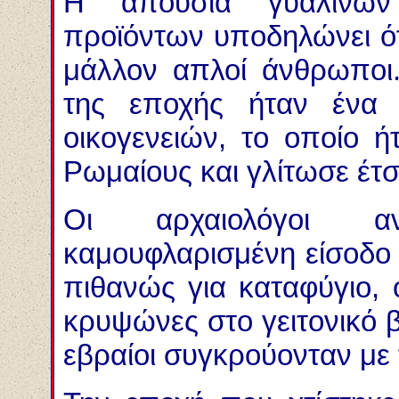
Η απουσία γυάλινων
προϊόντων υποδηλώνει ότι
μάλλον απλοί άνθρωποι.
της εποχής ήταν ένα 
οικογενειών, το οποίο 
Ρωμαίους και γλίτωσε έτσι
Οι αρχαιολόγοι α
καμουφλαρισμένη είσοδο
πιθανώς για καταφύγιο, 
κρυψώνες στο γειτονικό β
εβραίοι συγκρούονταν με