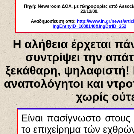
Πηγή:
Newsroom ΔΟΛ
, με πληροφορίες από Associ
22/12/09.
Αναδημοσίευση από:
http://www.in.gr/news/artic
lngEntityID=1088140&lngDtrID=252
Η αλήθεια έρχεται πά
συντρίψει την απάτ
ξεκάθαρη, ψηλαφιστή! 
αναπολόγητοι και ντροπ
χωρίς ούτ
Είναι πασίγνωστο στους 
το επιχείρημα τών εχθρών