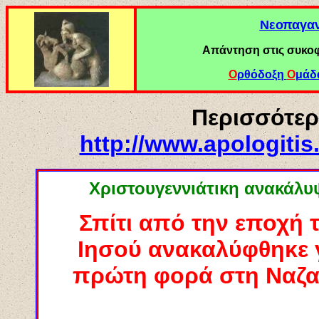
Νεοπαγαν
Απάντηση στις συκοφ
Ο
ρθόδοξη
Ο
μάδ
Περισσότερ
http://www.apologitis
Χριστουγεννιάτικη ανακάλυ
Σπίτι από την εποχή 
Ιησού ανακαλύφθηκε 
πρώτη φορά στη Ναζα