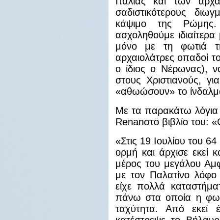
Ιταλίας και των αρχ
σαδιστικότερους διωγ
κάψιμο της Ρώμης
ασχοληθούμε ιδιαίτερα
μόνο με τη φωτιά τη
αρχαιολάτρες οπαδοί τ
ο ίδιος ο Νέρωνας), ν
στους Χριστιανούς, γι
«αθωώσουν» το ίνδαλμ
Με τα παρακάτω λόγια 
Renan
στο βιβλίο του: «
«Στις 19 Ιουλίου του 6
ορμή και άρχισε εκεί 
μέρος του μεγάλου Αμφ
με τον Παλατίνο λόφο 
είχε πολλά καταστήμα
πάνω στα οποία η φωτ
ταχύτητα. Από εκεί 