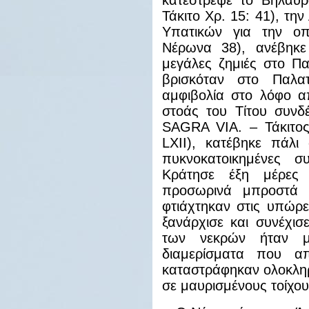
κατέστρεψε το Βήλαυρ
Τάκιτο Χρ. 15: 41), την
Υπατικών για την οπ
Νέρωνα 38), ανέβηκε
μεγάλες ζημιές στο Πα
βρισκόταν στο Παλα
αμφιβολία στο λόφο α
στοάς του Τίτου συνδ
SAGRA
VIA
. – Τάκιτο
LXII
), κατέβηκε πάλι 
πυκνοκατοικημένες σ
Κράτησε έξη μέρες 
προσωρινά μπροστά 
φτιάχτηκαν στις υπώρ
ξανάρχισε και συνέχισ
των νεκρών ήταν μ
διαμερίσματα που α
καταστράφηκαν ολοκλη
σε μαυρισμένους τοίχο