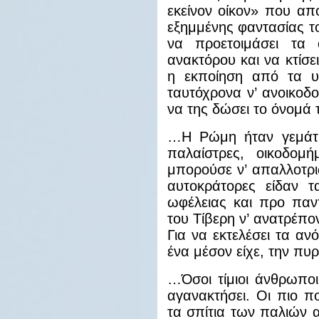
εκείνον οίκον» που απ
εξημμένης φαντασίας τ
να προετοιμάσει τα 
ανακτόρου και να κτίσ
η εκποίηση από τα υπ
ταυτόχρονα ν’ ανοικοδ
να της δώσει το όνομά
…Η Ρώμη ήταν γεμάτη
παλαίστρες, οικοδομ
μπορούσε ν’ απαλλοτρι
αυτοκράτορες είδαν τ
ωφέλειας και προ παν
του Τίβερη ν’ ανατρέπο
Για να εκτελέσει τα α
ένα μέσον είχε, την πυ
…Όσοι τίμιοι άνθρωποι
αγανακτήσει. Οι πιο π
τα σπίτια των παλιών 