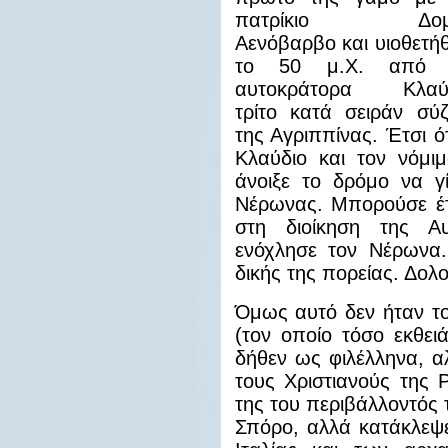
πατρίκιο Δομί
Αενόβαρβο και υιοθετή
το 50 μ.Χ. από 
αυτοκράτορα Κλαύδ
τρίτο κατά σειράν σύ
της Αγριππίνας. Έτσι 
Κλαύδιο και τον νόμιμ
άνοιξε το δρόμο να γ
Νέρωνας. Μπορούσε έτ
στη διοίκηση της Α
ενόχλησε τον Νέρωνα.
δικής της πορείας. Δολ
Όμως αυτό δεν ήταν τ
(τον οποίο τόσο εκθειά
δήθεν ως φιλέλληνα, α
τους Χριστιανούς της
της του περιβάλλοντός 
Σπόρο, αλλά κατάκλεψε