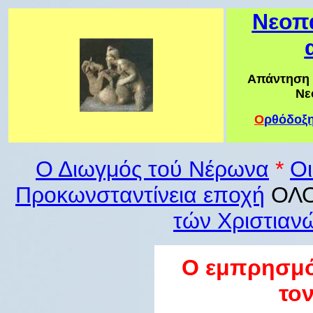
Νεοπα
Απάντηση 
Νε
Ο
ρθόδοξ
Ο Διωγμός τού Νέρωνα
*
Οι
Προκωνσταντίνεια εποχή
ΟΛΟ
τών Χριστιαν
Ο εμπρησμό
το