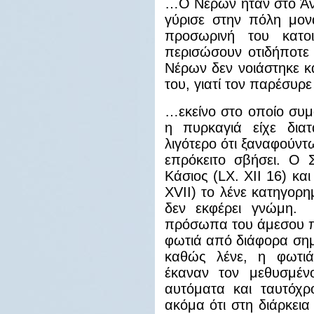
…Ο Νέρων ήταν στο Άντ
γύρισε στην πόλη μον
προσωρινή του κατο
περισώσουν οτιδήποτε 
Νέρων δεν νοιάστηκε κα
του, γιατί τον παρέσυρ
…εκείνο στο οποίο συμφ
η πυρκαγιά είχε δια
λιγότερο ότι ξαναφούντ
επρόκειτο σβήσει. Ο 
Κάσιος (
LX
.
XII
16) και 
Χ
VII
) το λένε κατηγορη
δεν εκφέρει γνώμη.
πρόσωπα του άμεσου π
φωτιά από διάφορα σημε
καθώς λένε, η φωτ
έκαναν τον μεθυσμέν
αυτόματα και ταυτόχρ
ακόμα ότι στη διάρκεια