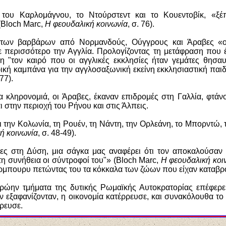
ς του Καρλομάγνου, το Ντούρστεντ και το Κουεντοβίκ, «ξέ
(
Bloch
Marc
,
Η φεουδαλική κοινωνία
, σ. 76).
 των βαρβάρων από Νορμανδούς, Ούγγρους και Άραβες «οφ
ε περισσότερο την Αγγλία. Προλογίζοντας τη μετάφραση που 
 "τον καιρό που οι αγγλικές εκκλησίες ήταν γεμάτες θησαυ
ική καμπάνα για την αγγλοσαξωνική εκείνη εκκλησιαστική παιδ
 77).
α κληρονομιά, οι Άραβες, έκαναν επιδρομές στη Γαλλία, φτά
στην περιοχή του Ρήνου και στις Άλπεις.
ι την Κολωνία, τη Ρουέν, τη Νάντη, την Ορλεάνη, το Μπορντώ, 
ή κοινωνία
, σ. 48-49).
ες στη Δύση, μια σάγκα μας αναφέρει ότι τον αποκαλούσαν 
η συνήθεια οι σύντροφοί του"» (
Bloch
Marc
,
Η φεουδαλική κοι
μπουρυ πετώντας του τα κόκκαλα των ζώων που είχαν καταβρο
ώην τμήματα της δυτικής Ρωμαϊκής Αυτοκρατορίας επέφερε 
εν εξαφανίζονταν, η οικονομία κατέρρευσε, και συνακόλουθα 
ρρευσε.