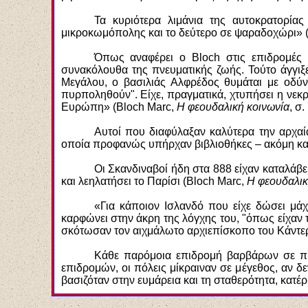
Τα κυριότερα λιμάνια της αυτοκρατορία
μικροκωμόπολης και το δεύτερο σε ψαραδοχώρι» 
Όπως αναφέρει ο
Bloch
στις επιδρομές
συνακόλουθα της πνευματικής ζωής. Τούτο άγγιξ
Μεγάλου, ο βασιλιάς Αλφρέδος θυμάται με οδύνη
πυρποληθούν". Είχε, πραγματικά, χτυπήσει η νεκρ
Ευρώπη» (
Bloch
Marc
,
Η φεουδαλική κοινωνία
, σ.
Αυτοί που διαφύλαξαν καλύτερα την αρχαί
οποία προφανώς υπήρχαν βιβλιοθήκες – ακόμη και 
Οι Σκανδιναβοί ήδη στα 888 είχαν καταλάβε
και λεηλατήσει το Παρίσι (
Bloch
Marc
,
Η φεουδαλικ
«Για κάποιον Ισλανδό που είχε δώσει μάχ
καρφώνει στην άκρη της λόγχης του, "όπως είχαν τ
σκότωσαν τον αιχμάλωτο αρχιεπίσκοπο του Κάντερ
Κάθε παρόμοια επιδρομή βαρβάρων σε πρ
επιδρομών, οι πόλεις μίκραιναν σε μέγεθος, αν δ
βασιζόταν στην ευμάρεια και τη σταθερότητα, κατέ