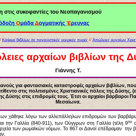
η
στις συκοφαντίες
του Νεοπαγανισμού
όδοξη
Ο
μάδα
Δ
ογματικής
Έ
ρευνας
/
Κάψιμο βιβλίων σε παγανιστικές νεκρικές πυρές
//
Απώλειες αρχαίων Χρισ
ειες αρχαίων βιβλίων της 
Γιάννης Τ.
ιανούς για φαντασιακές καταστροφές αρχαίων βιβλίων, πο
πιτίθεντο στις πολιτισμένες Χριστιανικές πόλεις της Δύσης
ς Δύσης στις επιδρομές τους. Έτσι οι αρχαίοι βάρβαροι Παγα
Μεσαίωνα.
έων χάθηκε λόγω των αλλεπάλληλων επιδρομών των βαρβάρ
ου
και την Γαλλία (840-911), των Ούγγρων στη Γαλλία (τέλη 9
α
ρχεία των ρωμαϊκών νόμων. Το 867 οι Δανοί επέδραμαν την βό
αν.