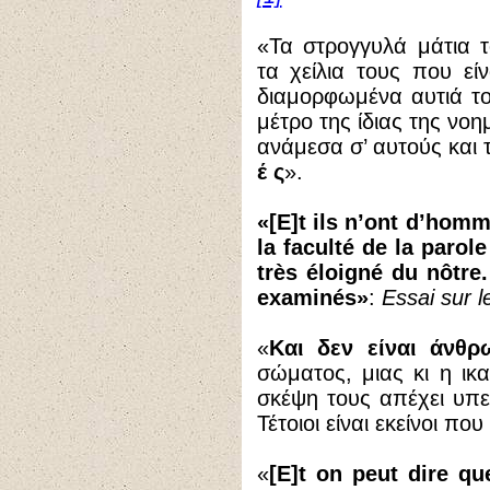
«Τα στρογγυλά μάτια 
τα χείλια τους που εί
διαμορφωμένα αυτιά του
μέτρο της ίδιας της νο
ανάμεσα σ’ αυτούς και 
έ ς
».
«[Ε]t ils n’ont d’homm
la faculté de la parol
très éloigné du nôtre.
examinés»
:
Essai sur
«
Και δεν είναι άνθρ
σώματος, μιας κι η ικ
σκέψη τους απέχει υπε
Τέτοιοι είναι εκείνοι πο
«
[Ε]t on peut dire que