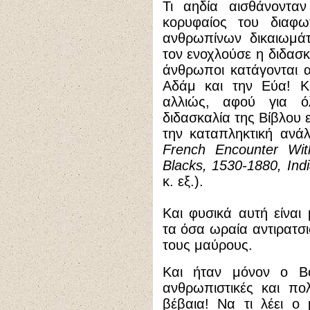
Τι αηδία αισθάνοντα
κορυφαίος του διαφ
ανθρωπίνων δικαιωμά
τον ενοχλούσε η διδασκ
άνθρωποι κατάγονται α
Αδάμ και την Εύα! Κ
αλλιώς, αφού για ό
διδασκαλία της Βίβλου ε
την καταπληκτική ανά
French Encounter Wit
Blacks, 1530-1880, Ind
κ. εξ.).
Και φυσικά αυτή είναι
τα όσα ωραία αντιρατσι
τους μαύρους.
Και ήταν μόνον ο Βο
ανθρωπιστικές και πολ
βέβαια! Να τι λέει ο