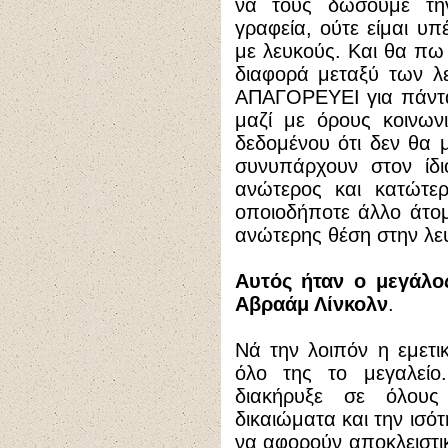
να τους δώσουμε την 
γραφεία, ούτε είμαι υπ
με λευκούς. Και θα πω 
διαφορά μεταξύ των 
ΑΠΑΓΟΡΕΥΕΙ για πάντα
μαζί με όρους κοινωνι
δεδομένου ότι δεν θα 
συνυπάρχουν στον ίδι
ανώτερος και κατώτερ
οποιοδήποτε άλλο άτομ
ανώτερης θέση στην λε
Αυτός ήταν ο μεγάλ
Αβραάμ Λίνκολν
.
Νά την λοιπόν η εμετι
όλο της το μεγαλεί
διακήρυξε σε όλου
δικαιώματα και την ισό
να αφορούν αποκλειστικ