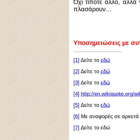
Όχι τίποτε άλλο, αλλά 
πλασάρουν…
Υποσημειώσεις με σ
[1]
Δείτε το
εδώ
[2]
Δείτε το
εδώ
[3]
Δείτε το
εδώ
[4]
http
://
en
.
wikiquote
.
org
/
wi
[5]
Δείτε το
εδώ
[6]
Με αναφορές σε αρκετ
[7]
Δείτε το εδώ