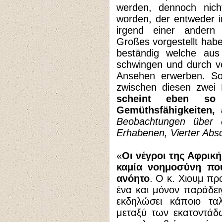
werden, dennoch nich
worden, der entweder i
irgend einer andern 
Großes vorgestellt hab
beständig welche aus
schwingen und durch vo
Ansehen erwerben. So 
zwischen diesen zwei
scheint eben so
Gemüthsfähigkeiten,
Beobachtungen über
Erhabenen, Vierter Absc
«
Οι νέγροι της Αφρικ
καμία νοημοσύνη πο
ανόητο
. Ο κ. Χιουμ πρ
ένα και μόνον παράδει
εκδηλώσει κάποιο τα
μεταξύ των εκατοντάδ