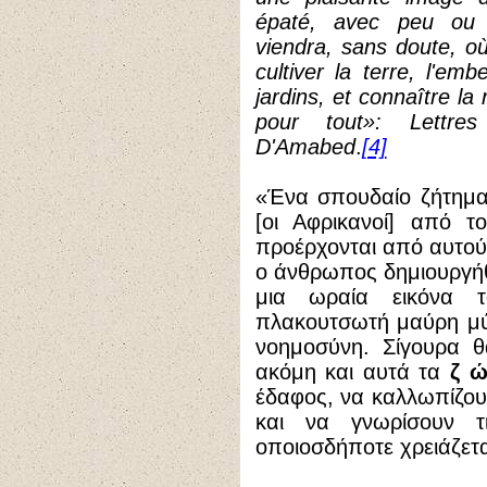
épaté, avec peu ou p
viendra, sans doute, o
cultiver la terre, l'em
jardins, et connaître la
pour tout»: Lettres
D'Amabed
.
[4]
«Ένα σπουδαίο ζήτημα 
[οι Αφρικανοί] από τ
προέρχονται από αυτούς
ο άνθρωπος δημιουργήθ
μια ωραία εικόνα τ
πλακουτσωτή μαύρη μύ
νοημοσύνη. Σίγουρα θ
ακόμη και αυτά τα
ζ ώ
έδαφος, να καλλωπίζουν
και να γνωρίσουν τ
οποιοσδήποτε χρειάζετα