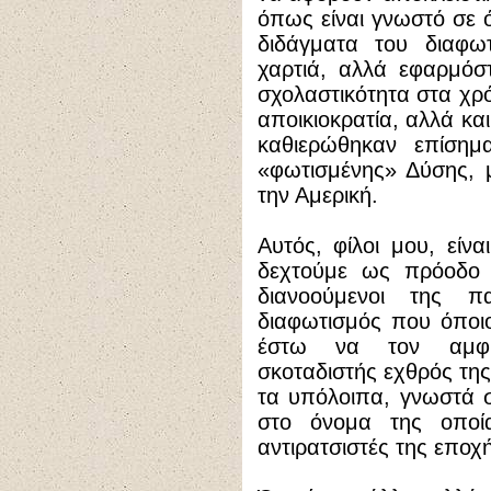
όπως είναι γνωστό σε 
διδάγματα του διαφω
χαρτιά, αλλά εφαρμόσ
σχολαστικότητα στα χρ
αποικιοκρατία, αλλά και
καθιερώθηκαν επίσημ
«φωτισμένης» Δύσης, 
την Αμερική.
Αυτός, φίλοι μου, είν
δεχτούμε ως πρόοδο 
διανοούμενοι της π
διαφωτισμός που όποιο
έστω να τον αμφισ
σκοταδιστής εχθρός της
τα υπόλοιπα, γνωστά σ
στο όνομα της οποία
αντιρατσιστές της εποχ