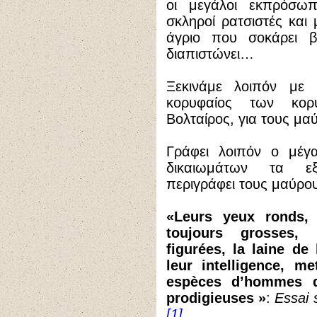
οι μεγάλοι εκπρόσωπ
σκληροί ρατσιστές και
άγριο που σοκάρει 
διαπιστώνει…
Ξεκινάμε λοιπόν με
κορυφαίος των κορ
Βολταίρος, για τους μα
Γράφει λοιπόν ο μέγ
δικαιωμάτων τα εξ
περιγράφει τους μαύρ
«Leurs yeux ronds, 
toujours grosses, 
figurées, la laine d
leur intelligence, m
espèces d’hommes 
prodigieuses »
:
Essai
[1]