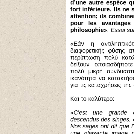
d’une autre espèce q
fort inférieure. Ils n
attention; ils combine
pour les avantages
philosophie
»:
Essai su
«Εάν η αντιληπτικό
διαφορετικής φύσης α
περίπτωση πολύ κατώτ
δείξουν οποιασδήποτ
πολύ μικρή συνδυαστι
ικανότητα να κατακτήσ
για τις καταχρήσεις της
Και το καλύτερο:
«
C'est une grande q
descendus des singes, o
Nos sages ont dit que l
une plaisante image d