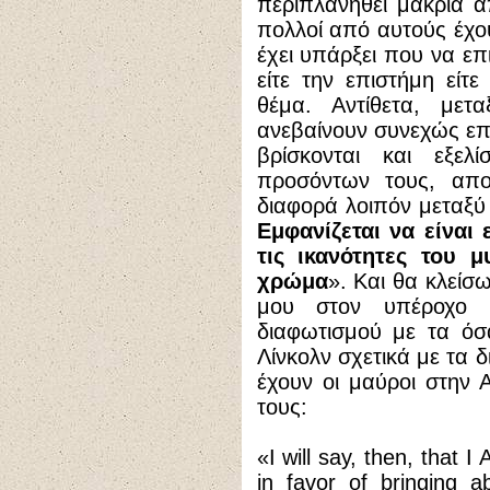
περιπλανηθεί μακριά α
πολλοί από αυτούς έχο
έχει υπάρξει που να επι
είτε την επιστήμη είτ
θέμα. Αντίθετα, με
ανεβαίνουν συνεχώς ε
βρίσκονται και εξε
προσόντων τους, απ
διαφορά λοιπόν μεταξύ 
Εμφανίζεται να είναι
τις ικανότητες του 
χρώμα
». Και θα κλείσ
μου στον υπέροχο 
διαφωτισμού με τα όσ
Λίνκολν σχετικά με τα
έχουν οι μαύροι στην 
τους:
«I will say, then, th
in favor of bringing 