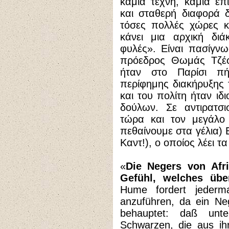
καμία τέχνη, καμία ε
και σταθερή διαφορά 
τόσες πολλές χώρες κα
κάνει μια αρχική διά
φυλές». Είναι πασίγν
πρόεδρος Θωμάς Τζέφ
ήταν στο Παρίσι π
περίφημης διακήρυξης
και του πολίτη ήταν ιδ
δούλων. Σε αντιρατσ
τώρα και τον μεγάλ
πεθαίνουμε στα γέλια) 
Καντ!), ο οποίος λέει τα
«
Die Negers von Afr
Gefühl, welches übe
Hume fordert jederma
anzuführen, da ein Ne
behauptet: daß unt
Schwarzen, die aus ih