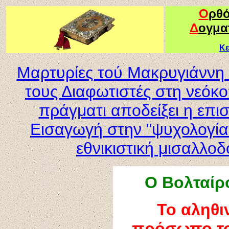
Ο
ρθ
Δ
ογμα
Κε
Μαρτυρίες τού Μακρυγιάννη 
τους Διαφωτιστές στη νεόκ
πράγματι αποδείξει η επι
Εισαγωγή στην "ψυχολογία
εθνικιστική μισαλλο
Ο Βολταίρο
Το αληθι
πρόσωπο το