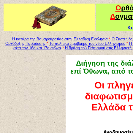
Ο
ρθ
Δ
ογμα
Κε
Η
κατάρα της Βαυαροκρατίας στην Ελλαδική Εκκλησία
*
Ο Σκοτεινός
Ορθόδοξης Παράδοσης
*
Το πολιτικό πρόβλημα του νέου Ελληνισμού
*
Η 
κατά τον 16ο και 17ο αιώνα
*
Η δράση τού Παπισμού στις Ελληνικές 
Διήγηση της δι
επί Όθωνα, από τ
Οι πληγ
διαφωτισμ
Ελλάδα
τ
Αναδημοσί