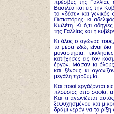
πρ
έ
σβυς της Γαλλ
ί
ας
Βασιλ
έ
α και ε
ι
ς την Κυ
το «δ
έ
σε» και γενικ
ό
ς 
Πισκατόρης· κι αδελφ
Κωλέτη. Κι ό,τι οδηγίε
της Γαλλίας και η κυβέρ
Κι όλος ο αγώνας τους
τα μέσα εδώ, είναι δια
μοναστήρια, εκκλησί
κατήχησες εις τον κόσ
έργον. Μάσαν κι όλου
και ξένους κι αγωνίζον
μεγάλη προθυμία.
Και ποιοί εργάζονται ει
πλούσιος από σοφία, α
Και τι αγωνίζεται αυτό
ξεψυχησμένου και μικρ
δράμι νερόν να το ρίξη