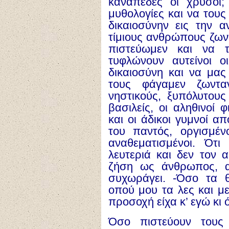
καναπέδες οι χρυσοί
μυθολογίες και να τους
δικαιοσύνην εις την 
τίμιους ανθρώπους ζωντ
πιστεύωμεν και να 
τυφλώνουν αυτείνοι 
δικαιοσύνη και να μας
τους φάγαμεν ζωντα
νηστικούς, ξυπόλυτους 
βασιλείς, οι αληθινοί 
και οι άδικοι γυμνοί α
του παντός, οργισμέ
αναθεματισμένοι. Ότι
λευτεριά και δεν τον 
ζήση ως άνθρωπος, α
συχωράγει. -Όσο τα 
οπού μου τα λες και μ
προσοχή είχα κ’ εγώ κι ό
Όσο πιστεύουν τους 