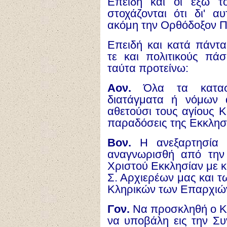
Επειδή και οι έξω τ
στοχάζονται ότι δι' α
ακόμη την Ορθόδοξον Π
Επειδή και κατά πάντα
τε και πολιτικούς πάσ
ταύτα προτείνω:
Αον.
Όλα τα καταστ
διατάγματα ή νόμων 
αθετούσι τους αγίους Κ
παραδόσεις της Εκκλησ
Βον.
Η ανεξαρτησία 
αναγνωρισθή από την
Χριστού Εκκλησίαν με κ
Σ. Αρχιερέων μας και 
Κληρικών των Επαρχιώ
Γον.
Να προσκληθή ο Κ
να υποβάλη εις την Συ