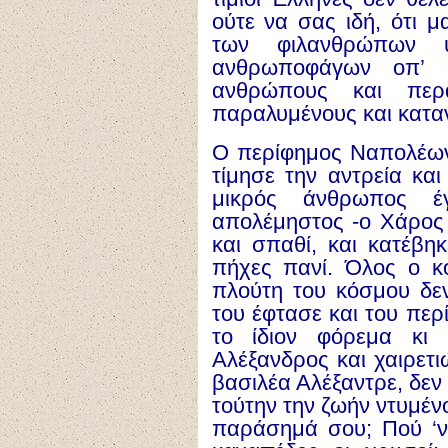
ούτε να σας ιδή, ότι 
των φιλανθρώπων 
ανθρωποφάγων οπ’ 
ανθρώπους και περα
παραλυμένους και καταν
Ο περίφημος Ναπολέων,
τίμησε την αντρεία κα
μικρός άνθρωπος έγ
απολέμηστος -ο Χάρος 
και σπαθί, και κατέβη
πήχες πανί. Όλος ο κ
πλούτη του κόσμου δεν
του έφτασε και του περ
το ίδιον φόρεμα κι
Αλέξανδρος και χαιρετιώ
βασιλέα Αλέξαντρε, δεν
τούτην την ζωήν ντυμένο
παράσημά σου; Πού ‘ν