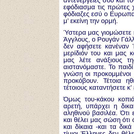
αντενέργειές σου και τ
εφόδιασμα τις πρώτες 
φόδιαζες εσύ ο Ευρωπα
μ’ εκείνη την ορμή.
Ύστερα μας γιομώσετε κ
Άγγλους, ο Ρουγάν Γάλ
δεν αφήσετε κανέναν 
μερίδιόν του και μας 
μας λέτε ανάξιους τη
αιστανόμαστε. Το παιδί 
γνώση οι προκομμένοι 
προκόβουν. Τέτοια ηθ
τέτοιους καταντήσετε κ’
Όμως του-κάκου κοπιά
αρετή, υπάρχει η δικ
αληθινού βασιλέα. Ότι 
και θέλει μας σώση ότι 
και δίκαια -και τα δικ
τίμιοι Έλληνες δεν θέλ