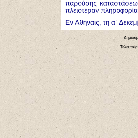
παρούσης καταστάσεως
πλειοτέραν πληροφορία
Εν Αθήναις, τη α΄ Δεκεμ
Δημιουρ
Τελευταία