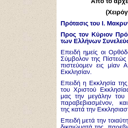
Από το αρχε
(Χειρό
Πρότασις του Ι. Μακρυ
Προς τον Κύριον Πρό
των Ελλήνων Συνελεύσ
Επειδή ημείς οι Ορθόδο
Σύμβολον της Πίστεώς 
πιστεύομεν εις μίαν Α
Εκκλησίαν.
Επειδή η Εκκλησία της
του Χριστού Εκκλησί
μας την μεγάλην του
παραβεβιασμένον, κα
της κατά την Εκκλησιαστ
Επειδή μετά την τοιαύ
δικαιώματά της, παρεβι