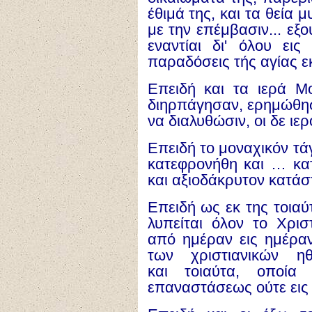
έθιμά της, και τα θεία
με την επέμβασιν... εξο
εναντίαι δι' όλου ει
παραδόσεις τής αγίας ε
Επειδή και τα ιερά Μ
διηρπάγησαν, ερημώθησ
να διαλυθώσιν, οι δε ιε
Επειδή το μοναχικόν τά
κατεφρονήθη και … κατ
και αξιοδάκρυτον κατάσ
Επειδή ως εκ της τοια
λυπείται όλον το Χρισ
από ημέραν εις ημέρα
των χριστιανικών η
και τοιαύτα, οποία
επαναστάσεως ούτε εις 