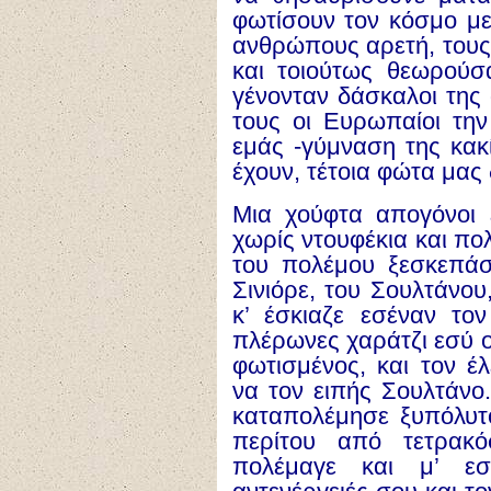
φωτίσουν τον κόσμο με
ανθρώπους αρετή, τους
και τοιούτως θεωρούσ
γένονταν δάσκαλοι της 
τους οι Ευρωπαίοι την
εμάς -γύμναση της κακί
έχουν, τέτοια φώτα μας 
Μια χούφτα απογόνοι
χωρίς ντουφέκια και πολ
του πολέμου ξεσκεπά
Σινιόρε, του Σουλτάνου
κ’ έσκιαζε εσέναν το
πλέρωνες χαράτζι εσύ ο
φωτισμένος, και τον έ
να τον ειπής Σουλτάνο
καταπολέμησε ξυπόλυτ
περίτου από τετρακό
πολέμαγε και μ’ εσ