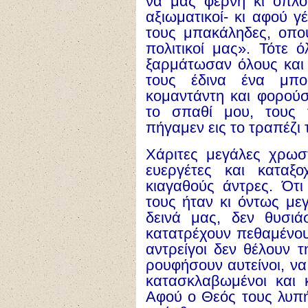
να μας φέρνη κι όπλο 
αξιωματικοί- κι αφού γ
τους μπακάληδες, οπο
πολιτικοί μας». Τότε 
ξαρμάτωσαν όλους και 
τους έδινα ένα μπο
κομαντάντη και φορούσ
το σπαθί μου, τους 
πήγαμεν εις το τραπέζι 
Χάριτες μεγάλες χρωσ
ευεργέτες και καταξ
κιαγαθούς άντρες. Ότι
τους ήταν κι όντως με
δεινά μας, δεν θυσι
κατατρέχουν πεθαμένου
αντρείγοι δεν θέλουν 
ρουφήσουν αυτείνοι, να
κατασκλαβωμένοι και 
Αφού ο Θεός τους λυπή