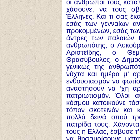
οι άνθρωποι τους κατα
χάσουνε, να τους σβ
Έλληνες. Και τι σας έκ
εσάς των γενναίων α
προκομμένων, εσάς των
άντρες των παλαιών Ε
ανθρωπότης, ο Λυκούρ
Αριστείδης, ο Θε
Θρασύβουλος, ο Δημοστ
γενικώς της ανθρωπότ
νύχτα και ημέρα μ’ αρ
ενθουσιασμόν να φωτίσ
αναστήσουν να ‘χη αρ
πατριωτισμόν. Όλοι α
κόσμου κατοικούνε τόσ
τόπον σκοτεινόν και κ
πολλά δεινά οπού τρ
πατρίδα τους. Χάνοντας
τους η Ελλάς, έσβυσε τ’
να θησαυρίσουνε μάτα