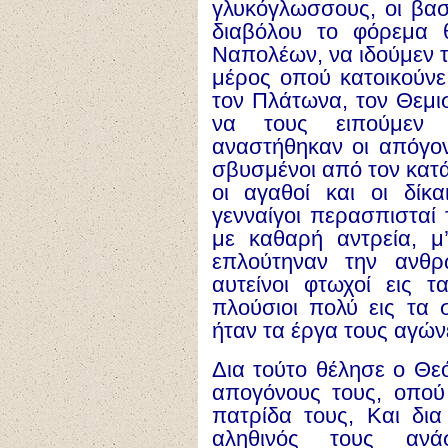
γλυκόγλωσσους, οι βασι
διαβόλου το φόρεμα θ
Ναπολέων, να ιδούμεν τ
μέρος οπού κατοικούνε
τον Πλάτωνα, τον Θεμισ
να τους ειπούμεν τ
αναστήθηκαν οι απόγον
σβυσμένοι από τον κατά
οι αγαθοί και οι δίκα
γενναίγοι περασπισταί 
με καθαρή αντρεία, μ
επλούτηναν την ανθ
αυτείνοι φτωχοί εις τ
πλούσιοι πολύ εις τα 
ήταν τα έργα τους αγών
Δια τούτο θέλησε ο Θεό
απογόνους τους, οπού
πατρίδα τους, Και δι
αληθινός τους ανά