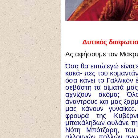
Δυτικός διαφωτι
Ας αφήσουμε τον Μακρυγ
Όσα θα ειπώ εγώ είναι ε
κακά- πες του κομαντά
όσα κάνει το Γαλλικόν 
σεβάστη τα αίματά μα
αχνίζουν ακόμα; Όλ
άναντρους και μας ξαρμ
μας κάνουν γυναίκες.
φρουρά της Κυβέρ
μπακάληδων φυλάνε την
Νότη Μπότζαρη, του
αλλουνών πολλών αγων