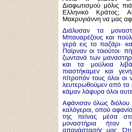
Διαφωτισμού μόλις πιά
Ελληνικό Κράτος; 
Μακρυγιάννη να μας αφ
Δι
ά
λυσαν τα μονασ
Μπαυαρ
έ
ζους και πο
ύ
γερ
ά
ε
ι
ς το παζ
ά
ρι· κ
Πα
ί
ρναν ο
ι
τοιο
ύ
τοι· π
ή
ζωνταν
ά
των μαναστηρ
και τα μο
ύ
λκια λιβ
πιαστ
ή
καμεν και γεν
ή
π
ί
τροπ
ό
ν τους
ό
λοι ο
ι
ν
λευτερωθο
ύ
μεν
α
π
ό
τα 
κ
ά
μαν λ
ά
φυρα
ό
λοι α
υ
τ
Αφ
ά
νισαν
ό
λως δι
ό
λου
καλ
ό
γεροι,
ο
πο
ύ
α
φαν
ί
της πε
ί
νας μ
έ
σα στ
μοναστ
ή
ρια
ή
ταν 
α
παν
ά
στασ
ή
ς μας. Ότ