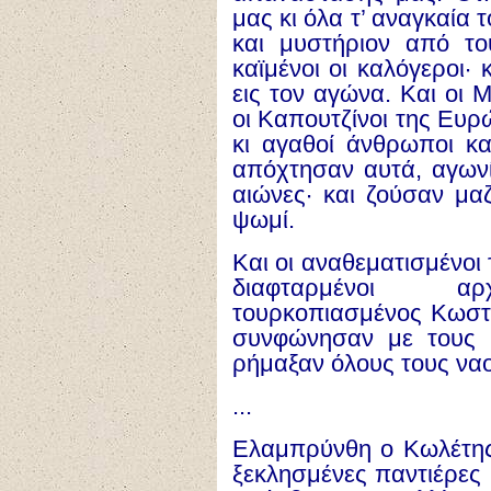
μας κι
ό
λα τ’
α
ναγκα
ί
α 
και μυστ
ή
ριον
α
π
ό
το
καϊμ
έ
νοι ο
ι
καλ
ό
γεροι· 
ε
ι
ς τον
α
γ
ώ
να. Και ο
ι
Μ
ο
ι
Καπουτζ
ί
νοι της Ε
υ
ρ
κι
α
γαθο
ί
ά
νθρωποι κ
α
π
ό
χτησαν α
υ
τ
ά
,
α
γων
α
ιώ
νες· και ζο
ύ
σαν μα
ψωμ
ί
.
Και ο
ι
α
ναθεματισμ
έ
νοι
διαφταρμ
έ
νοι
α
ρ
τουρκοπιασμ
έ
νος Κωστ
συνφ
ώ
νησαν με τους
ρ
ή
μαξαν
ό
λους τους να
...
Ελαμπρ
ύ
νθη
ο
Κωλ
έ
τη
ξεκλησμ
έ
νες παντι
έ
ρες 