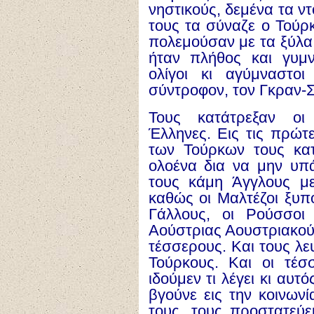
νηστικούς, δεμένα τα ντ
τους τα σύναζε ο Τούρκ
πολεμούσαν με τα ξύλα 
ήταν πλήθος και γυμν
ολίγοι κι αγύμναστο
σύντροφον, τον Γκραν-Σ
Τους κατάτρεξαν οι
Έλληνες. Εις τις πρώτ
των Τούρκων τους κατ
ολοένα δια να μην υπά
τους κάμη Άγγλους με
καθώς οι Μαλτέζοι ξυπό
Γάλλους, οι Ρούσσοι
Αούστριας Αουστριακούς
τέσσερους. Και τους λε
Τούρκους. Και οι τέ
ιδούμεν τι λέγει κι αυ
βγούνε εις την κοινων
τους, τους προστατεύει