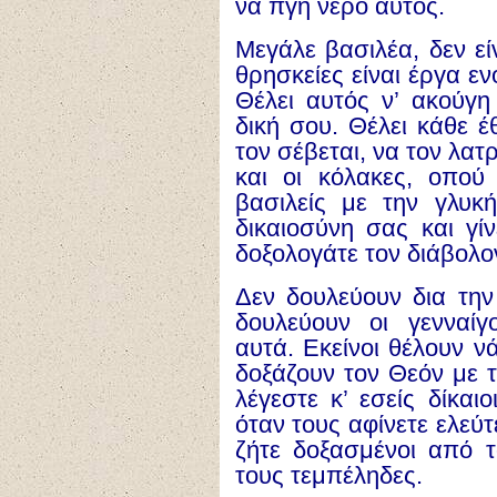
να πγή νερό αυτός.
Μεγάλε βασιλέα, δεν εί
θρησκείες είναι έργα ε
Θέλει αυτός ν’ ακούγη
δική σου. Θέλει κάθε έ
τον σέβεται, να τον λατ
και οι κόλακες, οπο
βασιλείς με την γλυκ
δικαιοσύνη σας και γίν
δοξολογάτε τον διάβολον
Δεν δουλεύουν δια την 
δουλεύουν οι γενναίγ
αυτά. Εκείνοι θέλουν ν
δοξάζουν τον Θεόν με τ
λέγεστε κ’ εσείς δίκαι
όταν τους αφίνετε ελεύτ
ζήτε δοξασμένοι από 
τους τεμπέληδες.