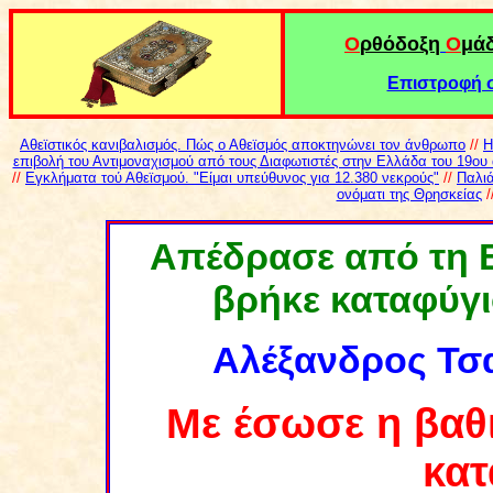
Ο
ρθόδοξη
Ο
μά
Επιστροφή σ
Αθεϊστικός κανιβαλισμός. Πώς ο Αθεϊσμός αποκτηνώνει τον άνθρωπο
//
Η
επιβολή του Αντιμοναχισμού από τους Διαφωτιστές στην Ελλάδα του 19ου
//
Εγκλήματα τού Αθεϊσμού. "Είμαι υπεύθυνος για 12.380 νεκρούς"
//
Παλιά
ονόματι της Θρησκείας
/
Απέδρασε από τη Β
βρήκε καταφύγ
Αλέξανδρος Τσα
Με
έσωσε η βαθι
κατ