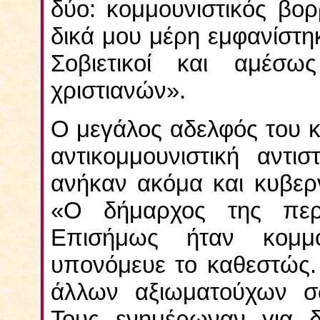
δύο: κομμουνιστικός βορ
δικά μου μέρη εμφανίστηκ
Σοβιετικοί και αμέσ
χριστιανών».
Ο μεγάλος αδελφός του 
αντικομμουνιστική αντι
ανήκαν ακόμα και κυβερν
«Ο δήμαρχος της περι
Επισήμως ήταν κομμ
υπονόμευε το καθεστώς.
άλλων αξιωματούχων σώ
Τους ενημέρωναν για δι