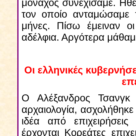
μοναχός συνεχίσαμε. Ηθ
τον οποίο ανταμώσαμε 
μήνες. Πίσω έμειναν οι
αδέλφια. Αργότερα μάθαμε
Οι ελληνικές κυβερνήσε
επ
Ο Αλέξανδρος Τσανγκ 
αρχαιολογία, ασχολήθηκε
ιδέα από επιχειρήσεις
έρχονται Κορεάτες επιχ