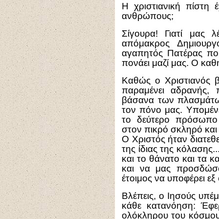
Η χριστιανική πίστη έ
ανθρώπους;
Σίγουρα! Γιατί μας λ
απόμακρος Δημιουρ
αγαπητός Πατέρας που
πονάει μαζί μας. Ο καθ
Καθώς ο Χριστιανός β
παραμένει αδρανής,
βάσανα των πλασμάτων 
τον πόνο μας. Υπομένε
το δεύτερο πρόσωπο 
στον πικρό σκληρό και
Ο Χριστός ήταν διατεθε
της ίδιας της κόλασης.
και το θάνατο και τα 
και να μας προσδώσ
έτοιμος να υποφέρει εξ
Βλέπεις, ο Ιησούς υπέ
κάθε κατανόηση: Έφερ
ολόκληρου του κόσμου.