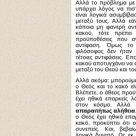
Αλλά το πρόβλημα με α
υπάρχει λόγος να πισ
είναι λογικά ασυμβίβα
μεταξύ τους. Αλλά εάν
κάποια μη φανερή αντ
κακού, τότε πρέπει
προϋποθέσεις που α
αντίφαση. Όμως το 
φιλόσοφος δεν ήταν 
τέτοιες αντιφάσεις. Ε
κακού αποτυγχάνει να 
μεταξύ του Θεού και το
Αλλά ακόμα: μπορούμε
ο Θεός και το κακό εί
Βλέπετε, ο άθεος προϋ
έχει ηθικά επαρκείς λ
στον κόσμο. Αλλά
απαραιτήτως αλήθεια
ο Θεός έχει ηθικά επα
κακό, προκύπτει ότι ο
συνεπείς. Και, βεβαί
λογικά δυνατό. Ως εκ 