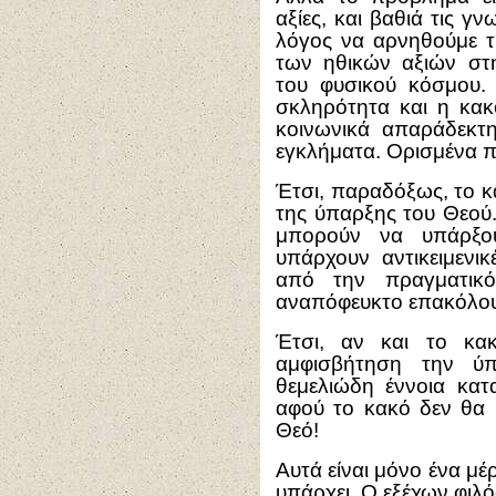
αξίες, και βαθιά τις γ
λόγος να αρνηθούμε τη
των ηθικών αξιών στη
του φυσικού κόσμου.
σκληρότητα και η κακ
κοινωνικά απαράδεκτη
εγκλήματα. Ορισμένα π
Έτσι, παραδόξως, το κ
της ύπαρξης του Θεού. Γ
μπορούν να υπάρξο
υπάρχουν αντικειμενικ
από την πραγματικό
αναπόφευκτο επακόλουθ
Έτσι, αν και το κα
αμφισβήτηση την ύ
θεμελιώδη έννοια κατ
αφού το κακό δεν θα 
Θεό!
Αυτά είναι μόνο ένα μέ
υπάρχει. Ο εξέχων φιλό