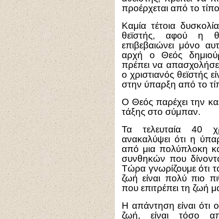
προέρχεται από το τίπο
Καμία τέτοια δυσκολία
θεϊστής, αφού η θ
επιβεβαιώνει μόνο αυ
αρχή ο Θεός δημιού
πρέπει να απασχολήσει 
ο χριστιανός θεϊστής ε
στην ύπαρξη από το τίπ
O Θεός παρέχει την κ
τάξης στο σύμπαν.
Τα τελευταία 40 χρ
ανακαλύψει ότι η ύπα
από μια πολύπλοκη κα
συνθηκών που δίνοντα
Τώρα γνωρίζουμε ότι 
ζωή είναι πολύ πιο 
που επιτρέπει τη ζωή μ
Η απάντηση είναι ότι 
ζωή, είναι τόσο απ