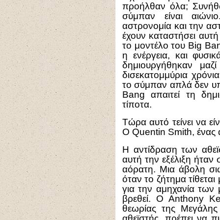
προήλθαν όλα; Συνήθως
σύμπαν είναι αιώνι
αστρονομία και την ασ
έχουν καταστήσει αυτή
το μοντέλο του Big Ba
η ενέργεια, και φυσι
δημιουργήθηκαν μαζ
δισεκατομμύρια χρόνια
το σύμπαν απλά δεν υπ
Bang απαιτεί τη δημ
τίποτα.
Τώρα αυτό τείνει να εί
Ο Quentin Smith, ένας 
Η αντίδραση των αθεϊ
αυτή την εξέλιξη ήταν
αόρατη. Μια άβολη σιω
όταν το ζήτημα τίθεται
για την αμηχανία των 
βρεθεί. Ο Anthony Ke
θεωρίας της Μεγάλης 
αθεϊστής, πρέπει να π