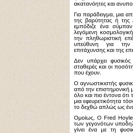
ακατανόητες και ανυπο
Για παράδειγμα, μια α
της βαρύτητας ή της
εμπόδιζε ένα σύμπα
λεγόμενη κοσμολογική
την πληθωριστική επέ
υπεύθυνη για την
επιτάχυνσης και της ε
Δεν υπάρχει φυσικός
σταθερές και οι ποσότη
που έχουν.
Ο αγνωστικιστής φυσικ
από την επιστημονική 
όλο και πιο έντονα ότι
μια εφευρετικότητα τό
το δεχθώ απλώς ως ένα
Ομοίως, Ο Fred Hoyle 
των γεγονότων υποδηλώ
γίνει ένα με τη φυσ