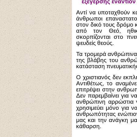
εξέγερσης εναντίον
Αντί να υποταχθούν κ
άνθρωποι επαναστατο
στον δικό τους δρόμο κ
από τον Θεό, ηθικ
σκορπίζονται στο πνε
ψευδείς θεούς.
Τα τρομερά ανθρώπινα 
της βλάβης του ανθρ
κατάσταση πνευματική
Ο χριστιανός δεν εκπλ
Αντιθέτως, το αναμένε
επιτρέψει στην ανθρωπ
Δεν παρεμβαίνει για ν
ανθρώπινη αρρώστια ν
χρησιμεύει μόνο για ν
ανθρωπότητας ενώπιον
μας και την ανάγκη μα
κάθαρση.