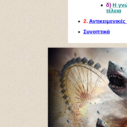
δ)
Η γν
τέλεια
2.
Αντικειμενικές
Συνοπτικά