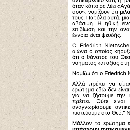
αντικειμενικό κάτι, η η
όταν κάποιος λέει «Αγ
σου», νομίζουν ότι μι
τους. Παρόλα αυτά, μια
αβάσιμη. Η ηθική εί
επιβίωση και την ανα
έννοια είναι ψευδής.
Ο Friedrich Nietzsch
αιώνα ο οποίος κήρυξ
ότι ο θάνατος του Θε
νοήματος και αξίας στη
Νομίζω ότι ο Friedrich N
Αλλά πρέπει να είμα
ερώτημα εδώ δεν είναι
για να ζήσουμε την η
πρέπει. Ούτε είνα
αναγνωρίσουμε αντικε
πιστεύουμε στο Θεό;" 
Μάλλον το ερώτημα εί
υπάρχουν αντικειμενικ