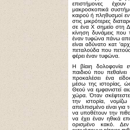
επιστήμονες έχου
μακροσκοπικά συστήμα
καιρού ή πληθυσμοί εντ
στις μικρότερες διατα
σε ένα Χ σημείο στη Δ
κίνηση δυνάμεις που 
έναν τυφώνα πάνω από
είναι αδύνατο κατ 'αρ
πεταλούδα που πετούσ
φέρει έναν τυφώνα.
Η βίαιη δολοφονία 
παιδιού που πεθαίνει
προκαλέσει ένα είδο
μέσω της ιστορίας, ώ
Θεού να εμφανιστεί αι
χώρα. Όταν σκέφτεστε
την ιστορία, νομίζ
απελπισμένο είναι για
να υποθέτουν την πιθ
να έχει έναν ηθικά επ
ορισμένο κακό. Δε