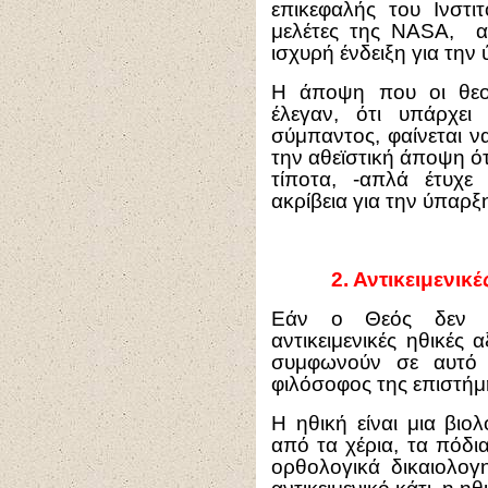
επικεφαλής του Ινστι
μελέτες της NASA, α
ισχυρή ένδειξη για την
Η άποψη που οι θεο
έλεγαν, ότι υπάρχει
σύμπαντος, φαίνεται ν
την αθεϊστική άποψη ό
τίποτα, -απλά έτυχε
ακρίβεια για την ύπαρξ
2.
Αντικειμενικέ
Εάν ο Θεός δεν υ
αντικειμενικές ηθικές α
συμφωνούν σε αυτό 
φιλόσοφος της επιστήμ
Η ηθική είναι μια βιο
από τα χέρια, τα πόδια
ορθολογικά δικαιολογ