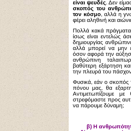
είναι ψευδές
. Δεν είμ
σκοπός του ανθρώπο
τον κόσμο
, αλλά η γν
φέρει αληθινή και αιώ
Πολλά κακά πράγματα 
ίσως είναι εντελώς ά
δημιουργίας ανθρώπινη
αλλά μπορεί να μην ε
όσον αφορά την αύξησ
ανθρώπινη ταλαιπωρ
βαθύτερη εξάρτηση και
την πλευρά του πάσχοντ
Φυσικά, εάν ο σκοπός 
πόνου μας, θα εξαρτ
Αντιμετωπίζουμε με
στρεφόμαστε προς αυτό
να πάρουμε δύναμη;
β)
Η ανθρωπότητα