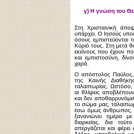
γ)
Η γνώση του Θε
Στη Χριστιανική άποψ
υπάρχει. Ο Ιησούς υπο
όσους εμπιστεύονται τ
Κύριό τους. Στη μετά 
εκείνους που έχουν πο
και εμπιστοσύνη, δίνο
χαρά.
Ο απόστολος Παύλος,
της Καινής Διαθήκη
ταλαιπωρίας. Ωστόσο, 
αι θλίψεις αποβλέπου
και δεν αποθαρρυνόμεθ
το σώμα μας, ταλαιπωρεί
έσω όμως άνθρωπος, η
ξανανιώνει ημέρα με
διαρκείας, δια τούτ
απεργάζεται και φέρει