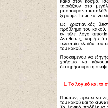
κακό στον κόσμο. Ίσ
ταιριάζουν στο μεγ
μπορούμε να καταλάβου
ξέρουμε; Ίσως και να είν
Ως χριστιανικός θεϊσ
πρόβλημα του κακού, 
εν τέλει λόγο απιστ
Αντιθέτως, νομίζω ότι
τελευταία ελπίδα του
του κακού.
Προκειμένου να εξηγήσ
χρήσιμο να κάνουμε
διατηρήσουμε τη σκέψη
1.
Το λογικό και το
Πρώτον, πρέπει να ξ
του κακού και το
συναι
Το λογικό πρόβλημα τ