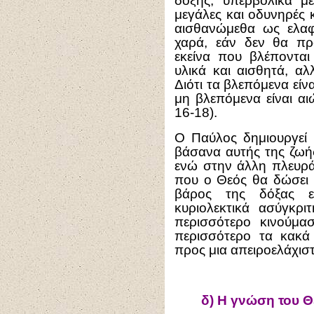
δόξης, υπερβολικά μ
μεγάλες και οδυνηρές κα
αισθανώμεθα ως ελαφ
χαρά, εάν δεν θα π
εκείνα που βλέπονται
υλικά και αισθητά, αλ
Διότι τα βλεπόμενα είν
μη βλεπόμενα είναι αι
16-18).
Ο Παύλος δημιουργεί 
βάσανα αυτής της ζωής
ενώ στην άλλη πλευρά 
που ο Θεός θα δώσει 
βάρος της δόξας ε
κυριολεκτικά ασύγκρι
περισσότερο κινούμα
περισσότερο τα κακά
προς μια απειροελάχιστ
δ)
Η γνώση του Θε