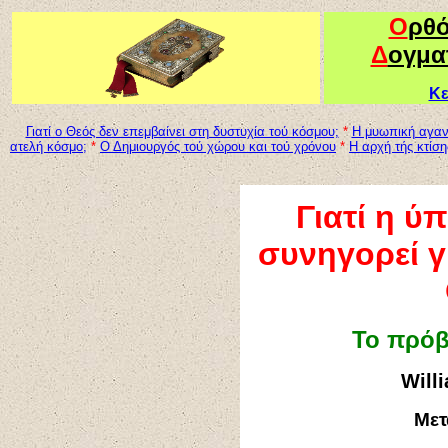
Ο
ρθ
Δ
ογμα
Κε
Γιατί ο Θεός δεν επεμβαίνει στη δυστυχία τού κόσμου;
*
Η μυωπική αγαν
ατελή κόσμο;
*
Ο Δημιουργός τού χώρου και τού χρόνου
*
Η αρχή τής κτίσ
Γιατί η ύ
συνηγορεί γ
Το πρόβ
Will
Μετ