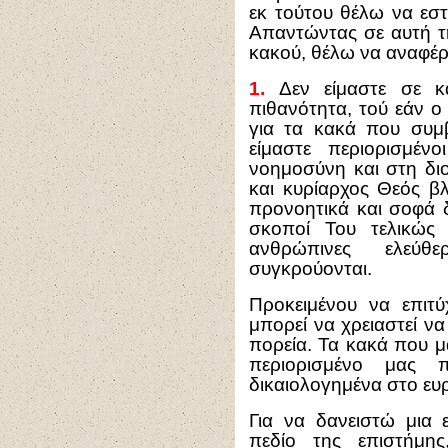
εκ τούτου θέλω να εσ
Απαντώντας σε αυτή τ
κακού, θέλω να αναφέρ
1.
Δεν είμαστε σε κ
πιθανότητα, τού εάν ο
για τα κακά που συμ
είμαστε περιορισμέ
νοημοσύνη και στη διο
και κυρίαρχος Θεός βλ
προνοητικά και σοφά δι
σκοποί Του τελικώς 
ανθρώπινες ελεύθ
συγκρούονται.
Προκειμένου να επιτ
μπορεί να χρειαστεί ν
πορεία. Τα κακά που μ
περιορισμένο μας 
δικαιολογημένα στο ευ
Για να δανειστώ μια
πεδίο της επιστήμη