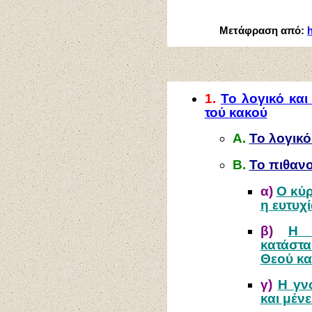
Μετάφραση από:
1.
Το λογικό κα
τού κακού
Α.
Το λογικ
Β.
Το πιθαν
α)
Ο κύρ
η ευτυχ
β)
Η 
κατάστ
Θεού κα
γ)
Η γν
και μένε