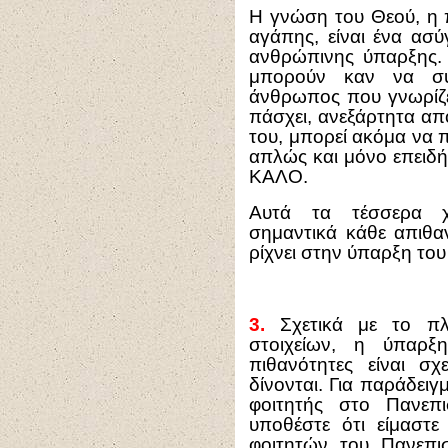
Η γνώση του Θεού, η 
αγάπης, είναι ένα ασ
ανθρώπινης ύπαρξης.
μπορούν καν να συ
άνθρωπος που γνωρίζει
πάσχει, ανεξάρτητα απ
του, μπορεί ακόμα να π
απλώς και μόνο επειδή
ΚΑΛΟ.
Αυτά τα τέσσερα χρ
σημαντικά κάθε απιθα
ρίχνει στην ύπαρξη του
3.
Σχετικά με το πλ
στοιχείων, η ύπαρξ
πιθανότητες είναι σχ
δίνονται. Για παράδειγ
φοιτητής στο Πανεπ
υποθέστε ότι είμαστ
φοιτητών του Πανεπι