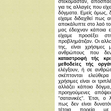
στεκόμασταν, αποσπάσμ
για τις αλλαγές που εί
δόγματα. Εμείς όμως, δ
είχαμε διδαχθεί πως α
αποκάλυπτε στο λαό το
μας έδειχναν κάποια 
είχαμε προσέξει σ
προβλημάτιζαν. Οι αλλ
της, είναι χρήσιμες
ανθρώπους που δεν
καταστροφή τής κρ
μεθοδείες τής οργά
ελέγξουν, ή σε ανθρώ
σκέπτονται ελεύθερα
χρήσιμες είναι οι τριπ
αλλάζει κάποιο δόγμα,
προηγούμενες απόψει
"σατανικές". Έτσι, ο 
πως δεν είναι δυνατό
τέτοια πορεία μ