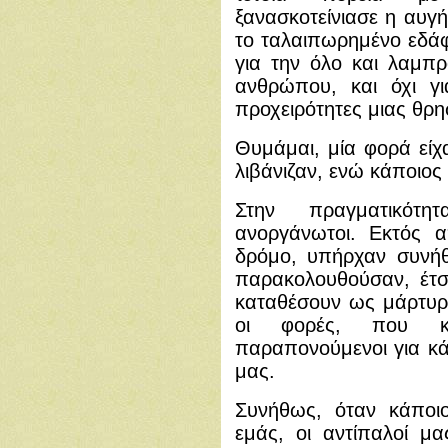
ξανασκοτείνιασε η αυγ
το ταλαιπωρημένο εδάφ
για την όλο και λαμ
ανθρώπου, και όχι γι
προχειρότητες μιας θρ
Θυμάμαι, μία φορά είχα
λιβάνιζαν, ενώ κάποιος
Στην πραγματικότ
ανοργάνωτοι. Εκτός 
δρόμο, υπήρχαν συνήθ
παρακολουθούσαν, έτσ
καταθέσουν ως μάρτυρε
οι φορές, που κα
παραπονούμενοι για κά
μας.
Συνήθως, όταν κάποι
εμάς, οι αντίπαλοί μα