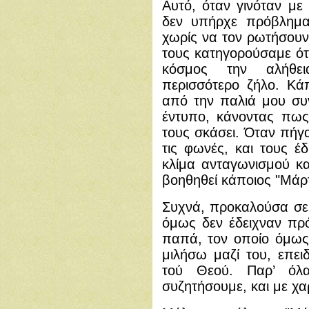
Αυτό, όταν γινόταν μ
δεν υπήρχε πρόβλημα
χωρίς να τον ρωτήσουν
τους κατηγορούσαμε ότ
κόσμος την αλήθε
περισσότερο ζήλο. Κά
από την παλιά μου συ
έντυπο, κάνοντας πως
τους σκάσει. Όταν πήγ
τις φωνές, και τους έδ
κλίμα ανταγωνισμού κα
βοηθηθεί κάποιος "Μάρ
Συχνά, προκαλούσα σε
όμως δεν έδειχναν πρ
παπά, τον οποίο όμως
μιλήσω μαζί του, επε
τού Θεού. Παρ’ όλ
συζητήσουμε, και με χα