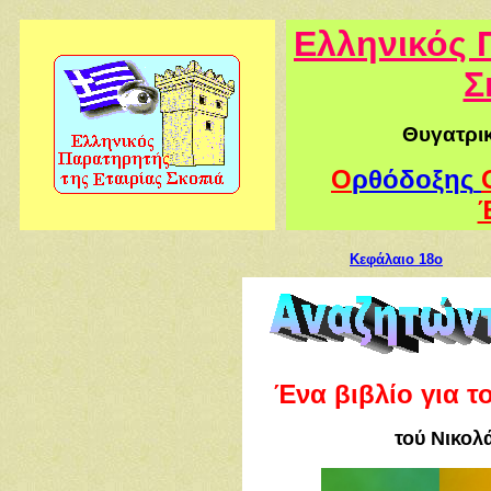
Ελληνικός 
Σ
Θυγατρικ
Ο
ρθόδοξη
ς
Kεφάλαιο 18ο
Ένα βιβλίο για τ
τού Νικο