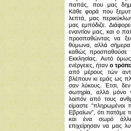
παπάς, που μας δημι
Κάθε φορά που ξεμυτί
λεπτά, μας περικύκλω
μας εμπόδιζε. Διάφορ
εναντίον μας, και ο π
προσπαθώντας να ξεσκ
θύμωνα, αλλά σήμερα 
καθώς προσπαθούσε ν
Εκκλησίας. Αυτό όμως
ενέργειες, ήταν
ο τρόπ
από μέρους τών αν
βλέπουν κι εμάς ως π
σαν λύκους. Έτσι, δεν
σωτηρία, αλλά μόνο 
λοιπόν από τους ανθρ
είμαστε "πληρωμένοι 
Εβραίων", ότι πατάμε τις
και ένα σωρό άλλες
επιχείρησαν να μας λ