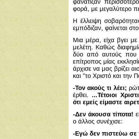
φανάτιζαν περισσότερ
φορά, με μεγαλύτερο π
Η έλλειψη σοβαρότητ
εμπόδιζαν, φαίνεται στο
Μια μέρα, είχα βγει μ
μελέτη. Καθώς διαφημί
δύο από αυτούς που 
επίτροπος μίας εκκλησί
άρχισε να μας βρίζει αι
και "το Χριστό και την Π
-Τον ακούς τι λέει;
ρώτ
έρθει.
...Τέτοιοι Χρι
ότι εμείς είμαστε αιρετ
-Δεν άκουσα τίποτα!
ε
ο άλλος συνέχισε:
-Εγώ δεν πιστεύω σε 