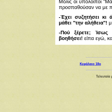
Μόλις οι υπόλοιποι "Μά
προσπαθούσαν να με π
-Έχει συζητήσει κι ά
μάθει "την αλήθεια"!
μ
-Πού ξέρετε; Ίσως
βοηθήσει!
είπα εγώ, κ
Kεφάλαιο 18ο
Τελευταία 