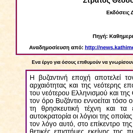
Στράτος Θεοδο
Ε
κδ
όσεις
Δ
Πηγή: Καθημερι
Αναδημοσίευση από:
http://news.kathim
Ενα έργο για όσους επιθυμούν να γνωρίσουν
Η βυζαντινή εποχή αποτελεί το
αρχαιότητας και της νεότερης επο
του νεότερου Ελληνισμού και της 
τον όρο Βυζάντιο εννοείται τόσο 
τη θρησκευτική τέχνη και τα ε
αυτοκρατορία οι λόγιοι της οποίας 
τον λόγο αυτό, στο επίκεντρο της 
θετικές επιστήμες εκείνης της 