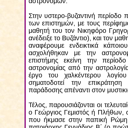
αστρονόμων.
Στην υστερο-βυζαντινή περίοδο 
των επιστημών, με τους περίφη
μαθητή του τον Νικηφόρο Γρηγο
ανέδειξε το Βυζάντιο), και τον μα
αναφέρουμε ενδεικτικά κάποι
ασχολήθηκαν με την αστρονο
επιστήμης εκείνη την περίοδο
αστρονομίας από την αστρολογί
έργο του χαλκέντερου λογίο
σηματοδοτεί την επικράτηση 
παράδοσης απέναντι στον μυστικισ
Τέλος, παρουσιάζονται οι τελευτα
ο Γεώργιος Γεμιστός ή Πλήθων,
που ήκμασε στην παπική Ρώμη, 
πατριάρχης Γεννάδιος Β΄ (ο πρώτ