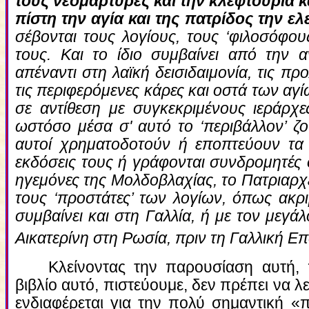
τους νεομάρτυρες και την κλεφτουριά κ
πίστη την αγία και της πατρίδος την ελ
σέβονται τους λογίους, τους ‘φιλοσόφου
τους. Και το ίδιο συμβαίνει από την α
απέναντι στη λαϊκή δεισιδαιμονία, τις πρ
τις περιφερόμενες κάρες και οστά των αγί
σε αντίθεση με συγκεκριμένους ιεράρχε
ωστόσο μέσα σ' αυτό το ‘περιβάλλον’ ζο
αυτοί χρηματοδοτούν ή εποπτεύουν τα 
εκδόσεις τους ή γράφονται συνδρομητές σε
ηγεμόνες της Μολδοβλαχίας, το Πατριαρχε
τους ‘προστάτες’ των λογίων, όπως ακρ
συμβαίνει και στη Γαλλία, ή με τον μεγά
Αικατερίνη στη Ρωσία, πριν τη Γαλλική 
Κλείνοντας την παρουσίαση αυτή, π
βιβλίο αυτό, πιστεύουμε, δεν πρέπει να λ
ενδιαφέρεται για την πολύ σημαντική «π