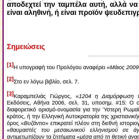
αποδεχτεί την ταμπέλα αυτή, αλλά να 
είναι αληθινή, ή είναι προϊόν ψευδεπι
Σημειώσεις
[1]
Η υπογραφή του Προλόγου αναφέρει «
Μάιος 2009
[2]
Στο εν λόγω βιβλίο, σελ. 7.
[3]
Καραμπελιάς Γιώργος, «
1204 η Διαμόρφωση τ
Eκδόσεις, Αθήνα 2006, σελ. 31, υποσημ. #15: Ο συ
διαφορετικό ορισμό-ονομασία για την Ύστερη Ρωμαϊ
κράτος, ή την Ελληνική Αυτοκρατορία της χριστιανική
όρος «
Βυζάντιο
» επικρατεί πλέον στη διεθνή ιστοριο
«
θαυμαστές του μεσαιωνικού ελληνισμού σε άγ
αντιμετωπίζουν τα ζητήματα «
μέσα από τη θετική ανα