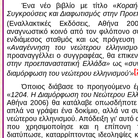
Ένα νέο βιβλίο με τίτλο «
Κοραή
Συγκρούσεις και Διαφωτισμός στην Προε
(Eναλλακτικές Eκδόσεις, Αθήνα 20
αναγνωστικό κοινό από τον φιλόπονο σ
ενδιάμεσος σταθμός και ως πρόγευση ε
«
Αναγέννηση του νεώτερου ελληνισμο
προαναγγέλλει ο συγγραφέας, θα επικεν
στην προεπαναστατική Ελλάδα»
ως «
συ
[
διαμόρφωση του νεώτερου ελληνισμού'»
Όποιος διάβασε το προηγούμενο έ
«
1204. Η Διαμόρφωση του Nεώτερου Eλ
Αθήνα 2006) θα κατάλαβε οπωσδήποτε 
απλά να γράψει ένα δοκίμιο, αλλά να σ
νεώτερου ελληνισμού. Απόδειξη γι’ αυτό 
που χρησιμοποίησε και η επίπονη
διατύπωσε, καταρρίπτοντας ιδεοληψίες 