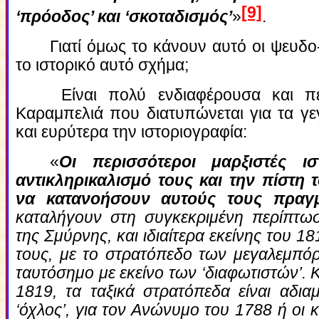
[9]
‘πρόοδος’ και ‘σκοταδισμός’
»
.
Γιατί όμως το κάνουν αυτό οι ψευδο-
το ιστορικό αυτό σχήμα;
Είναι πολύ ενδιαφέρουσα και π
Καραμπελιά που διατυπώνεται για τα γ
και ευρύτερα την ιστοριογραφία:
«
Οι περισσότεροι μαρξιστές ι
αντικληρικαλισμό τους και την πίστη
να κατανοήσουν αυτούς τους πραγμ
καταλήγουν στη συγκεκριμένη περίπτ
της Σμύρνης, και ιδιαίτερα εκείνης του 18
τους, με το στρατόπεδο των μεγαλεμπό
ταυτόσημο με εκείνο των ‘διαφωτιστών’. Κ
1819, τα ταξικά στρατόπεδα είναι αδια
‘όχλος’, για τον Ανώνυμο του 1788 ή οι 