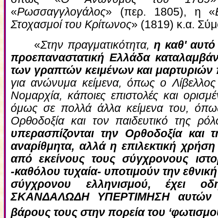
«
Ρωσσαγγλογάλος
» (περ. 1805), η «
Στοχασμοί του Κρίτωνος
» (1819) κ.α. Σύ
«
Στην πραγματικότητα,
η καθ' αυτό
προεπαναστατική Ελλάδα καταλαμβάν
των γραπτών κειμένων και μαρτυριών 
για ανώνυμα κείμενα, όπως ο Λίβελλος 
Νομαρχία, κάποιες επιστολές και ορισμ
όμως σε πολλά άλλα κείμενα του, όπως
Ορθοδοξία και τον παιδευτικό της ρό
υπερασπίζονται την Ορθοδοξία και τ
αναρίθμητα, αλλά η επιλεκτική χρήση
από εκείνους τους σύγχρονους ιστο
-καθόλου τυχαία- υποτιμούν την εθνικ
σύγχρονου ελληνισμού, έχει οδ
ΣΚΑΝΔΑΛΩΔΗ ΥΠΕΡΤΙΜΗΣΗ αυτών τω
βάρους τους στην πορεία του ‘φωτισμο