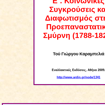
Ε΄. Κοινωνικές
Συγκρούσεις κα
Διαφωτισμός στ
Προεπαναστατι
Σμύρνη (1788-18
Τού Γιώργου Καραμπελιά
Eναλλακτικές Eκδόσεις, Αθήνα 2009
http://www.ardin.gr/node/1341