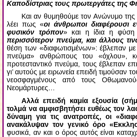
Καποδίστριας τους πρωτεργάτες της Φι
Και αν θυμηθούμε τον Ανώνυμο της
λέει πως «
οι άνθρωποι διαφέρουσι ε
φυσικόν τρόπον
» και η ίδια η φύση
περισσότερον πνεύμα, και άλλους τιν
θέση των «διαφωτισμένων»: έβλεπαν με
πνεύμα» ανθρώπους του «όχλου», κ
προτεσταντικό πνεύμα, τους έβλεπαν επι
γι’ αυτούς με ειρωνεία επειδή τιμούσαν του
νεοσφαγμένους από τους Οθωμανούς
Νεομάρτυρες…
Αλλά επειδή καμία εξουσία (σή
τολμά να αμφισβητήσει ευθέως τον λαό 
δύναμη για τις ανατροπές, οι «διαφ
ανακάλυψαν τον γενικό όρο «Εκκλησ
φυσικά, αν και ο όρος αυτός είναι καταχρ