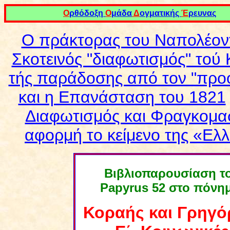
Ο
ρθόδοξη
Ο
μάδα
Δ
ογματικής
Έ
ρευνας
Ο πράκτορας του Ναπολέον
Σκοτεινός "διαφωτισμός" τού
τής παράδοσης από τον "προ
και η Επανάσταση του 1821
Διαφωτισμός και Φραγκομα
αφορμή το κείμενο της «Ελ
Βιβλιοπαρουσίαση τ
Papyrus
52
στο πόνημ
Κοραής και Γρηγό