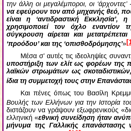
την άλλη οι μεγαλέμποροι, οι ‘άρχοντες’ 
να εφεύρουν τον από μηχανής θεό, που
είναι η ‘αντιδραστική Εκκλησία’, 
χρησιμοποιεί τον όχλο εναντίον τ
σύγκρουση αίρεται και μετατρέπετα
[
‘προόδου’ και της ‘οπισθοδρόμησης’
»
Μέσα σ’ αυτές τις ιδεοληψίες συναν
υποστήριξη των ελίτ ως φορέων της
λαϊκών στρωμάτων ως σκοταδιστικών,
ίδια τη συμμετοχή τους στην Επανάστασ
Και πένες όπως του Βασίλη Κρεμμ
Βουλής των Ελλήνων για την Ιστορία τ
διστάζουν να γράψουν εξωφρενικούς «δι
ελληνική «
εθνική συνείδηση ήταν ανύπ
μήνυμα της Γαλλικής επανάστασης 