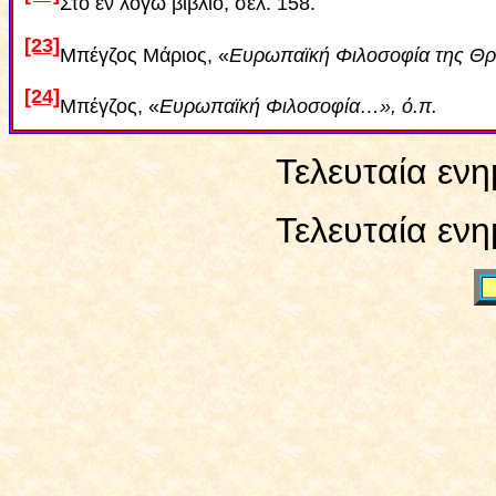
Στο εν λόγω βιβλίο, σελ. 158.
[23]
Μπέγζος Μάριος, «
Ευρωπαϊκή Φιλοσοφία της Θρ
[24]
Μπέγζος, «
Ευρωπαϊκή Φιλοσοφία…», ό.π.
Τελευταία εν
Τελευταία εν