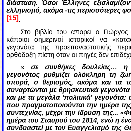
διάσταση. Όσοι Έλληνες εξισλαμίζον
ελληνισμό, ακόμα -τις περισσότερες φ
[15]
.
Στο βιβλίο του απορεί ο Γιώργος
κάποιοι σημερινοί ιστορικοί να «κα
γεγονότα της προεπαναστατικής περ
ορθόδοξη πίστη όταν οι πηγές δεν επιδέχ
«…
σε συνθήκες δουλείας… η 
γεγονότος ρυθμίζει ολόκληρη τη ζω
σπορά, ο θερισμός, ακόμα και τα τ
συναρτώνται με θρησκευτικά γεγονότα κ
και με τα μεγάλα ‘πολιτικά’ γεγονότα:
που πραγματοποιούνται την ημέρα της
συντεχνίας, μέχρι την ίδρυση της... «Φ
ημέρα του Σταυρού του 1814, ενώ η έν
συνδυαστεί με τον Ευαγγελισμό της Θ