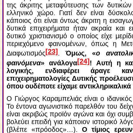
της άκριτης μεταφύτευσης των δυτικώ
ελληνικό χώρο. Γιατί δεν είναι δύσκολ
κάποιος ότι είναι όντως άκριτη η εισαγ
δυτικά επιχειρήματα ήταν ακραία και 
δυτικό χριστιανισμό ο οποίος είχε μερί
περιεχόμενο φαινομένων, όπως η Μετ
[23]
Διαφωτισμός
.
Όμως, «
ο ανατολι
[24]
φαινόμενα
» ανάλογα
! Αυτή η κα
λογικής, ενδιαφέρει άραγε κα
επιχειρηματολογίες Δυτικής προέλευ
όπου ουδέποτε είχαμε αντικληρικαλικά
Ο Γιώργος Καραμπελιάς είναι ο ιδανικός
Το έντονα αγωνιστικό παρελθόν του δείχν
είναι ακριβώς προϊόν αγώνα και όχι συμ
βολεύει επειδή για κάποιον ιστορικό λόγ
(βλέπε «πρόοδος»…).
Ο τίμιος ερευ