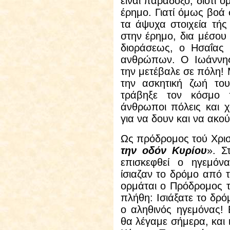
είναι παράδοξο, διότι 
έρημο. Γιατί όμως βοά 
τα άψυχα στοιχεία τής
στην έρημο, δια μέσου
διοράσεως, ο Ησαΐας 
ανθρώπων. Ο Ιωάννης
την μετέβαλε σε πόλη! 
την ασκητική ζωή του
τράβηξε τον κόσμο 
άνθρωποι πόλεις και 
για να δουν και να ακ
Ως πρόδρομος τού Χρισ
την οδόν Κυρίου
». Σ
επισκεφθεί ο ηγεμόν
ίσιαζαν το δρόμο από 
ορμάται ο Πρόδρομος τ
πλήθη: Ισιάξατε το δρό
ο αληθινός ηγεμόνας! 
θα λέγαμε σήμερα, και ι