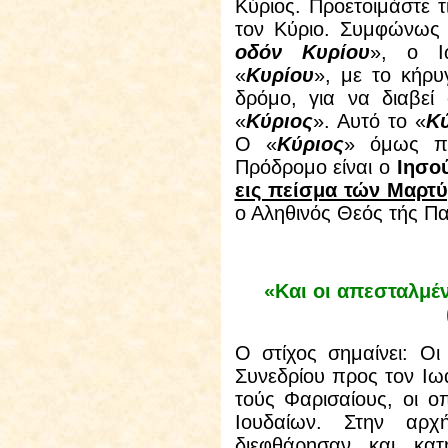
Κύριος. Προετοιμάστε τ
τον Κύριο. Συμφώνως 
οδόν Κυρίου
», ο Ι
«
Κυρίου
», με το κήρυ
δρόμο, για να διαβεί
«
Κύριος
». Αυτό το «
Κ
Ο «
Κύριος
» όμως π
Πρόδρομο είναι ο
Ιησο
εις πείσμα τών Μαρτ
ο Αληθινός Θεός τής Πα
«Και οι απεσταλμέ
Ο στίχος σημαίνει: Οι
Συνεδρίου προς τον Ιωά
τούς Φαρισαίους, οι ο
Ιουδαίων. Στην αρχ
διεφθάρησαν και κατή