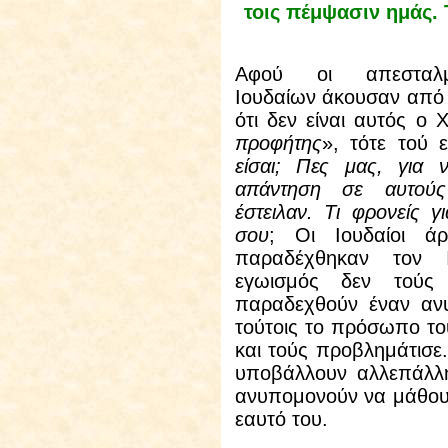
τοις πέμψασιν ημάς. Τ
Αφού οι απεσταλ
Ιουδαίων άκουσαν από 
ότι δεν είναι αυτός ο 
προφήτης
», τότε τού 
είσαι; Πες μας, για
απάντηση σε αυτού
έστειλαν. Τι φρονείς γ
σου
; Οι Ιουδαίοι άρ
παραδέχθηκαν τον 
εγωισμός δεν τούς
παραδεχθούν έναν ανυ
τούτοις το πρόσωπο τ
και τούς προβλημάτισε.
υποβάλλουν αλλεπάλλη
ανυπομονούν να μάθουν
εαυτό του.