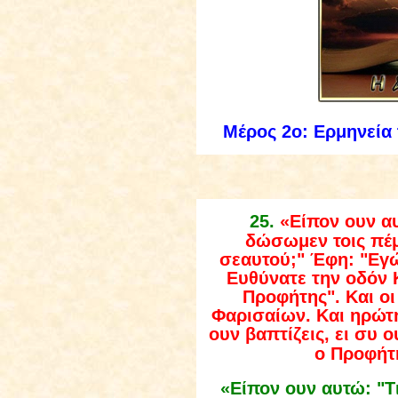
Μέρος 2ο: Ερμηνεία
2
5
.
«Είπον ουν αυ
δώσωμεν τοις πέμ
σεαυτού;" Έφη: "Εγ
Ευθύνατε την οδόν 
Προφήτης
"
. Και ο
Φαρισαίων. Και ηρώτη
ουν βαπτίζεις, ει συ ο
ο Προφήτ
«Είπον ουν αυτώ: "Τ