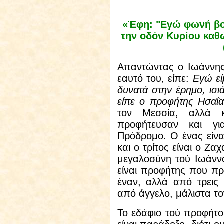
«Έφη: "Εγώ φωνή βο
την οδόν Κυρίου καθ
Απαντώντας ο Ιωάννης 
εαυτό του, είπε:
Εγώ εί
δυνατά στην έρημο, ισι
είπε ο προφήτης Ησαΐ
τον Μεσσία, αλλά κ
προφήτευσαν και γ
Πρόδρομο. Ο ένας είνα
και ο τρίτος είναι ο Ζ
μεγαλοσύνη τού Ιωάννο
είναι προφήτης που πρ
έναν, αλλά από τρεις
από άγγελο, μάλιστα το
Το εδάφιο τού προφήτ