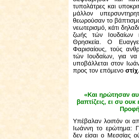
τυπολάτρες και υποκριτ
μάλλον υπερσυντηρη
θεωρούσαν το βάπτισμα
νεωτερισμό, κάτι δηλα
ζωής τών Ιουδαίων 
Θρησκεία. Ο Ευαγγε
Φαρισαίους, τούς ανθ
τών Ιουδαίων, για να
υποβάλλεται στον Ιωά
προς τον επόμενο
στίχ
«Και ηρώτησαν αυτ
βαπτίζεις, ει συ ουκ 
Προφήτ
Υπέβαλαν λοιπόν οι α
Ιωάννη το ερώτημα: Γι
δεν είσαι ο Μεσσίας ο