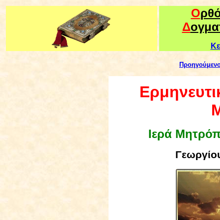
Ο
ρθ
Δ
ογμα
Κε
Προηγούμεν
Ερμηνευτικ
Μ
Ιερά Μητρό
Γεωργίου