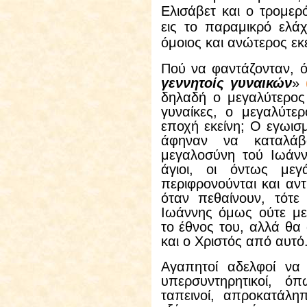
Ελισάβετ και ο τρομερ
εις το παραμικρό ελά
όμοιος και ανώτερος εκ
Πού να φαντάζονταν, ό
γεννητοίς γυναικών
»
δηλαδή ο μεγαλύτερος
γυναίκες, ο μεγαλύτε
εποχή εκείνη; Ο εγωισ
άφηναν να καταλάβ
μεγαλοσύνη τού Ιωάνν
άγιοι, οι όντως μεγά
περιφρονούνται και αντ
όταν πεθαίνουν, τότε
Ιωάννης όμως ούτε με
το έθνος του, αλλά θα
και ο Χριστός από αυτό
Αγαπητοί αδελφοί να 
υπερσυντηρητικοί, ό
ταπεινοί, απροκατάλη