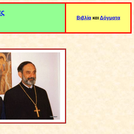
ας
Βιβλία
και
Δόγματα