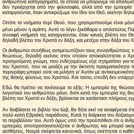
ανθρώπινα κατηγορήματα, τα οποία να μπορούμε να αποδώσωμε
δεν προέρχεται από την φιλοσοφία, αλλά από την εμπειρία 
καταργούνται, όταν αντικρύζωμε τον ίδιο τον Θεό, εκείνην δηλα
Οπότε τα νοήματα περί Θεού, που χρησιμοποιούμε είναι μόνο 
μένει μόνον η αγάπη. Αυτό το λέγει ξεκάθαρα ο απόστολος Π
συναφή νοήματά της καταργούνται, όταν κανείς βλέπη τον Θεό
δηλαδή βλέπει τον Χριστό εν δόξη, και
μετέχει
στην δόξα του Χ
Οι άνθρωποι συνήθως αντιμετωπίζουν τους συνανθρώπους των μ
θεώσεως, δηλαδή εκείνος στον οποίον αποκαλύπτεται ο Χρ
προηγούμενη γνώμη, που ενδεχομένως είχε σχηματίσει για το
του Χριστού, που να μοιάζη με την άκτιστη πραγματικότητα 
περιγράψη μπορεί ούτε να μιλήση γι’ Αυτόν με αντικειμενικό
της θεϊκής φύσεως του Χριστού. Και τούτο, επειδή δεν υπάρχει
Εδώ θα πρέπει να τονίσουμε το εξής: Η εμπειρία της θεώσεως
λογιστικό του ανθρώπου μόνο, διότι κατά την εμπειρία της θ
βλέπη τον Χριστό εν δόξη, βρίσκεται σε κατάστασι πλήρους 
Αν διαβάσετε το βιβλίο του Ιώβ, θα δήτε εκεί να αναφέρεται ό
πολύ καλή Εβραϊκή παράδοσις. Κατά τη διάρκεια του δοξασμ
το περιβάλλον του. Αυτό όμως υπό την προϋπόθεσι ότι ο άνθ
εμπειρίες αποπροσανατολίζεται ο άνθρωπος και μπορεί ακό
αισθήσεις. Νοερά σκέφτεται κανονικά, όπως σκέπτεται
ο καθέ