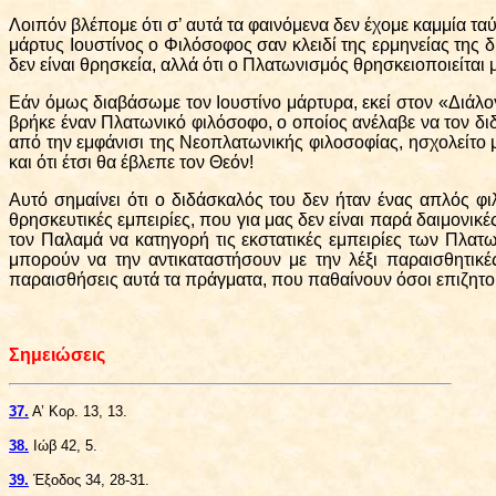
Λοιπόν βλέπομε ότι σ’ αυτά τα φαινόμενα δεν έχομε καμμία τα
μάρτυς Ιουστίνος ο Φιλόσοφος σαν κλειδί της ερμηνείας της 
δεν είναι θρησκεία, αλλά ότι ο Πλατωνισμός θρησκειοποιείται
Εάν όμως διαβάσωμε τον Ιουστίνο μάρτυρα, εκεί στον «Διάλο
βρήκε έναν Πλατωνικό φιλόσοφο, ο οποίος ανέλαβε να τον διδά
από την εμφάνισι της Νεοπλατωνικής φιλοσοφίας, ησχολείτο μ
και ότι έτσι θα έβλεπε τον Θεόν!
Αυτό σημαίνει ότι ο διδάσκαλός του δεν ήταν ένας απλός 
θρησκευτικές εμπειρίες, που για μας δεν είναι παρά δαιμονικέ
τον Παλαμά να κατηγορή τις εκστατικές εμπειρίες των Πλατων
μπορούν να την αντικαταστήσουν με την λέξι παραισθητικέ
παραισθήσεις αυτά τα πράγματα, που παθαίνουν όσοι επιζητού
Σημειώσεις
37.
Α’ Κορ. 13, 13.
38.
Ιώβ 42, 5.
39.
Έξοδος 34, 28-31.