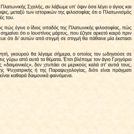
 Πλατωνικής Σχολής, αν λάβωμε υπ’ όψιν όσα λέγει ο άγιος και
οψις, μεταξύ των ιστορικών της φιλοσοφίας ότι ο Πλατωνισμός
ές του.
ος π
ώ
ς έγινε ο ίδιος οπαδός της Πλατωνικής φιλοσοφίας, π
ώ
ς
σημαίνει ότι ο Ιουστίνος μάρτυς, που έζησε αρκετό καιρό πριν
ε ότι δι’ αυτών από στιγμή σε στιγμή θα πάθαινε μία έκστασι
γητή, γκουρού θα λέγαμε σήμερα, ο οποίος τον ωδηγούσε σε
σις γύρω από αυτά τα θέματα
.
Έτσι βλέπομε τον άγιο Γρηγόριο
 «δαιμονικές», δεν χτυπάει σε μερικούς καλά στ’ αυτιά τους,
ς Ψυχιατρικής ή της Παραψυχολογίας, διότι είναι πράγματι
είναι καθαρά δαιμονικά φαινόμενα.