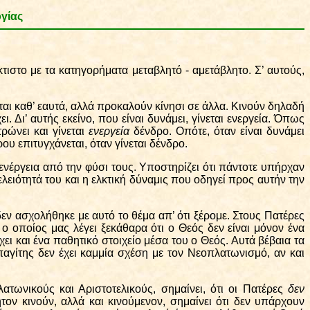
ογ
ί
ας
τιστο με τα κατηγορήματα μεταβλητό - αμετάβλητο. Σ’ αυτούς,
νται καθ’ εαυτά, αλλά προκαλούν κίνησι σε άλλα. Κινούν δηλαδή
. Δι’ αυτής εκείνο, που είναι δυνάμει, γίνεται ενεργεία. Όπως
ρώνει και γίνεται
ενεργεία
δένδρο. Οπότε, όταν είναι δυνάμει
ου επιτυγχάνεται, όταν γίνεται δένδρο.
ενέργεια από την φύσι τους. Υποστηρίζει ότι πάντοτε υπήρχαν
ελειότητά του και η ελκτική δύναμις που οδηγεί προς αυτήν την
εν ασχολήθηκε με αυτό το θέμα απ’ ότι ξέρομε. Στους Πατέρες
 ο οποίος μας λέγει ξεκάθαρα ότι ο Θεός δεν είναι μόνον ένα
έχει και ένα παθητικό στοιχείο μέσα του ο Θεός. Αυτά βέβαια τα
παγίτης δεν έχει καμμία σχέση με τον Νεοπλατωνισμό, αν και
λατωνικούς και Αριστοτελικούς, σημαίνει, ότι οι Πατέρες
δεν
τον κινούν, αλλά και κινούμενον, σημαίνει ότι δεν υπάρχουν