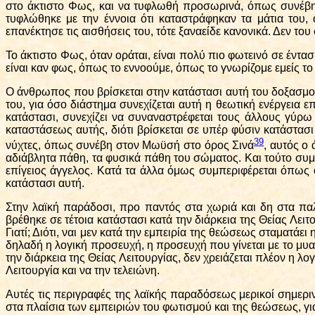
στο άκτιστο Φως, και να τυφλωθή προσωρινά, όπως συνέβη 
τυφλώθηκε με την έννοια ότι καταστράφηκαν τα μάτια του
επανέκτησε τις αισθήσεις του, τότε ξαναείδε κανονικά. Δεν τ
Το άκτιστο Φως, όταν οράται, είναι πολύ πιο φωτεινό σε έντ
είναι καν φως, όπως το εννοούμε, όπως το γνωρίζομε εμείς το φ
Ο άνθρωπος που βρίσκεται στην κατάστασι αυτή του δοξασμο
του, για όσο διάστημα συνεχίζεται αυτή η θεωτική ενέργεια
κατάστασι, συνεχίζει να συναναστρέφεται τους άλλους γύρω τ
καταστάσεως αυτής, διότι βρίσκεται σε υπέρ φύσιν κατάστασι
39
νύχτες, όπως συνέβη στον Μωϋσή στο όρος Σινά
, αυτός ο 
αδιάβλητα πάθη, τα φυσικά πάθη του σώματος. Και τούτο συμβα
επίγειος άγγελος. Κατά τα άλλα όμως συμπεριφέρεται όπως οι
κατάστασι αυτή.
Στην λαϊκή παράδοσι, προ παντός στα χωριά και δη στα πα
βρέθηκε σε τέτοια κατάστασι κατά την διάρκεια της Θείας Λει
Γιατί; Διότι, ναι μεν κατά την εμπειρία της θεώσεως σταματάε
δηλαδή η λογική προσευχή, η προσευχή που γίνεται με το μυαλό
την διάρκεια της Θείας Λειτουργίας, δεν χρειάζεται πλέον η 
Λειτουργία και να την τελειώνη.
Αυτές τις περιγραφές της λαϊκής παραδόσεως μερικοί σημεριν
στα πλαίσια των εμπειριών του φωτισμού και της θεώσεως, γι