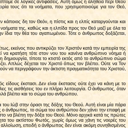
πτομε σε λογικές αντιφάσεις. Αυτή όμως η αλήθεια περί Θεού
ιρία τους ότι τα νοήματα, που χρησιμοποιούμε για τον Θεό,
 κάποιος δη τον Θεόν, η πίστις και η ελπίς καταργούνται και
 νοήματα της, καθώς και η ελπίδα προς τον Θεό μαζί με όλα τα
ν ίδια τη
ν
θέα του αγαπωμένου. Τότε ο άνθρωπος δοξάζεται,
ς, εκείνος που αντικρύζει τον Χριστόν κατά την εμπειρία της
ί να κρατήση τότε στον νου του κανένα ανθρώπινο νόημα ή
η δημιουργία, τίποτε το κτιστό εκτός από το ανθρώπινο σώμα
ζει. Απλώς δέχεται τον Χριστό όπως τον βλέπει. Ούτε να Τον
ρούν να περιγράψουν την άκτιστη πραγματικότητα του Χριστού,
 είδους έκστασι. Δεν είναι έκστασις ούτε έχει να κάνη με το
ες τις αισθήσεις του εν πλήρει λειτουργία. Ο άνθρωπος, όταν
λλά βλέπει και το σώμα του ανθρώπου.
α του Ιώβ στην όρασι της δόξης του Θεού. Αυτή είναι μία πάρα
ς ο άνθρωπος, το σώμα του ανθρώπου δεν χάνει την επαφή με
το να βλέπη την δόξα του Θεού. Μόνο αρχικά κατά τις πρώτες
α του ακτίστου Φωτός, χωρίς όμως να χάνη τις νοερές του
 αλλοίωση, επειδή ο άνθρωπος δεν είναι ακόμη συνηθισμένος