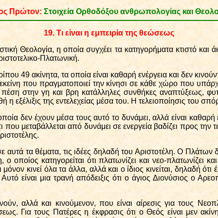
ος Πρ
ώ
τον:
Σ
τοιχε
ί
α
Ο
ρθοδ
ό
ξου ανθρωπολογ
ί
ας και Θεολ
19
.
Τι είναι η εμπειρία της θεώσεως
ική Θεολογία, η οποία συγχέει τα κατηγορήματα κτιστό και άκ
Αριστοτελικο-Πλατωνική.
ρίπου 49 ακίνητα, τα οποία είναι καθαρή ενέργεια και δεν κινού
 εκείνη που πραγματοποιεί την κίνησι σε κάθε χώρο που υπάρχει
 πέση στην γη και βρη κατάλληλες συνθήκες αναπτύξεως, φυτ
ή η εξέλιξις της εντελεχείας μέσα του. Η τελειοποίησις του σπόρ
οποία δεν έχουν μέσα τους αυτό το δυνάμει, αλλά είναι καθαρή 
τι που μεταβάλλεται από δυνάμει σε ενεργεία βαδίζει προς την τ
Αριστοτέλης.
 αυτά τα θέματα, τις ιδέες δηλαδή του Αριστοτέλη. Ο Πλάτων δ
ο οποίος κατηγορείται ότι πλατωνίζει και νεο-πλατωνίζει και
 μόνον κινεί όλα τα άλλα, αλλά και ο ίδιος κινείται, δηλαδή ότι 
Αυτό είναι μια τρανή απόδειξις ότι ο άγιος Διονύσιος ο Αρεο
νούν, αλλά και κινούμενον, που είναι αίρεσις για τους Νεοπ
εως. Για τους Πατέρες η έκφρασις ότι ο Θεός είναι μεν ακίνη