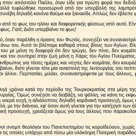
στον απόστολο Παύλο, όταν είδε για πρώτη φορά τον δεδοξα
, αλλά τυφλώθηκε προσωρινά από την υπερβολή της λαμπρότ
ου συνέβη δηλαδή κανένα θαύμα και ξαναείδε. Απλώς δεν έβλεπε 
ασι από το φως του ηλίου και διαφορετικής φύσεως από αυτό. Ε
ως. Γιατί; Διότι υπερβαίνει το φως!
ύ, όταν παρέλθη η όρασις του Φωτός, συνεχίζει να συναναστρέ
 επάνω του. Αυτό το βλέπομε καθαρά στους βίους των Αγίων. Β
ου με μόνη τη διαφορά ότι δεν τρώγει, δεν πίνει, δεν κοιμάτα
 και τον συντηρεί στην ζωή μόνη η Χάρις του Αγίου Πνεύματος.
άνθρωπος για τόσες ημέρες και νύχτες δεν κοιμάται, δεν κουράζ
ίνει, διότι γίνεται τότε μία αναστολή της λειτουργίας του πε
 άλλοι. Περπατάει, μιλάει, συναναστρέφεται με τους άλλους, 
ληά χρόνια κατά την περίοδο της Τουρκοκρατίας στα μέρη τη
τουργίας. Όμως συνέχισε να διαβάζη, να ψάλλη, να κάνη τις εκφω
ι η νοερά ευχή, η αδιάλειπτος δηλαδή καρδιακή προσευχή, όμως 
, με την διάνοια, εφ’ όσον αυτή γίνεται για την κατήχησι των ά
λογική προσευχή, χρειάζεται όμως για τους άλλους που παρακολου
οί σνομπ θεολόγοι του Πανεπιστημίου τις κοροϊδεύουν, χωρίς ν
α τις οποίες υπάρχει από πίσω μία ολόκληρη Πατερική παράδοσι