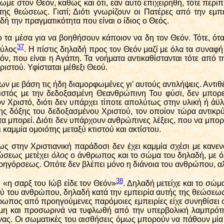
 στον Θεόν, καθώς και ότι, εάν αυτό επιχειρηθή, τότε περιπί
της θεώσεως. Γιατί; Διότι γνωρίζουν οι Πατέρες από την εμπε
δή την πραγματικότητα που είναι ο ίδιος ο Θεός.
τα μέσα για να βοηθήσουν κάποιον να δη τον Θεόν. Τότε, όταν
37
αύλος
. Η πίστις δηλαδή προς τον Θεόν μαζί με όλα τα συναφή
ν, που είναι η Αγάπη. Τα νοήματα αντικαθίστανται τότε από τη
ριστού. Υφίσταται μέθεξι Θεού.
ε βάση τις ήδη διαμορφωμένες γι’ αυτούς αντιλήψεις. Αντιθέτω
ιστός με την δεδοξασμένη Θεανθρώπινη Του φύσι, δεν μπορε
ν Χριστό, διότι δεν υπάρχει τίποτε απολύτως στην υλική ή άϋλ
της δόξης του δεδοξασμένου Χριστού, τον οποίον τώρα αντικρύ
τητα μπορεί. Διότι δεν υπάρχουν ανθρώπινες λέξεις, που να μπο
 καμμία ομοιότης μεταξύ κτιστού και ακτίστου.
 στην Χριστιανική παράδοσι δεν έχει καμμία σχέσι με κανενός
εώσεως μετέχει
όλος
ο άνθρωπος και το σώμα του δηλαδή, με όλ
εγρηγόρσεως. Οπότε δεν βλέπει μόνο η διάνοια του ανθρώπου, α
38
τι «η σαρξ του Ιώβ είδε τον Θεόν»
. Δηλαδή μετείχε και το σώμ
ού του ανθρώπου, δηλαδή κατά την εμπειρία αυτής της θεώσεω
ρωπος από προηγούμενες παρόμοιες εμπειρίες είχε συνηθίσει σ
μη και προσωρινά να τυφλωθή από την υπερβολική λαμπρότητ
νας. Οι σωματικές του αισθήσεις όμως μπορούν να πάθουν μία