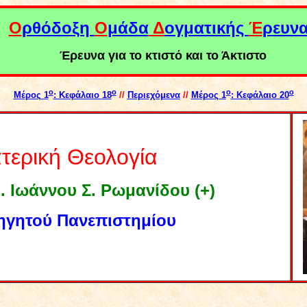
Ο
ρθόδοξη
Ο
μάδα
Δ
ογματικής
Έ
ρευν
Έρευνα για το κτιστό και το Άκτιστο
ο
ο
ο
ο
Μέρος 1
: Κεφάλαιο
18
//
Περιεχόμενα
//
Μέρος 1
: Κεφάλαιο 20
τερική Θεολογία
 Ιωάννου Σ. Ρωμανίδου (+)
ηγητού Πανεπιστημίου