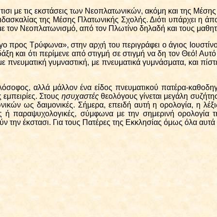
ύτισι με τις εκστάσεις των Νεοπλατωνικών, ακόμη και της Μέσης
διδασκαλίας της Μέσης Πλατωνικής Σχολής. Διότι υπάρχει η άπ
 με τον Νεοπλατωνισμό, από τον Πλωτίνο δηλαδή και τους μαθητ
γο προς Τρύφωνα», στην αρχή του περιγράφει ο άγιος Ιουστίν
ξη και ότι περίμενε από στιγμή σε στιγμή να δη τον Θεό! Αυτό 
ε πνευματική γυμναστική, με πνευματικά γυμνάσματα, και πίστευ
φιλόσοφος, αλλά μάλλον ένα είδος πνευματικού πατέρα-καθοδη
ς εμπειρίες. Στους
ησυχαστές
θεολόγους γίνεται μεγάλη συζήτη
ικών ως δαιμονικές. Σήμερα, επειδή αυτή η ορολογία, η λέξις
ς ή παραψυχολογικές, σύμφωνα με την σημερινή ορολογία τη
ν την έκστασι. Για τους Πατέρες της Εκκλησίας όμως όλα αυτά 