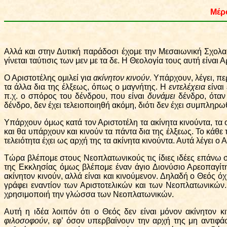
Μ
έ
ρ
Αλλά και στην Δυτική παράδοσι έχομε την Μεσαιωνική Σχολαστ
γίνεται ταύτισις των μεν με τα δε. Η Θεολογία τους αυτή είναι 
Ο Αριστοτέλης ομιλεί για
ακίνητον κινούν
. Υπάρχουν, λέγει, πε
τα άλλα δια της έλξεως, όπως ο μαγνήτης. Η
εντελέχεια
είναι
π.χ. ο σπόρος του δένδρου, που είναι
δυνάμει
δένδρο, όταν
δένδρο, δεν έχει τελειοποιηθή ακόμη, διότι δεν έχει συμπληρωθ
Υπάρχουν όμως κατά τον Αριστοτέλη τα ακίνητα κινούντα, τα 
και θα υπάρχουν και κινούν τα πάντα δια της έλξεως. Το κάθε 
τελειότητα έχει ως αρχή της τα ακίνητα κινούντα. Αυτά λέγει ο 
Τώρα βλέπομε στους Νεοπλατωνικούς τις ίδιες ιδέες επάνω σε
της Εκκλησίας όμως βλέπομε έναν άγιο Διονύσιο Αρεοπαγίτη, 
ακίνητον κινούν, αλλά είναι και κινούμενον. Δηλαδή ο Θεός όχι
γράφει εναντίον των Αριστοτελικών και των Νεοπλατωνικών. 
χρησιμοποιή την γλώσσα των Νεοπλατωνικών.
Αυτή η ιδέα λοιπόν ότι ο Θεός δεν είναι μόνον ακίνητον κι
φιλοσοφούν
, εφ’ όσον υπερβαίνουν την αρχή της μη αντιφάσ