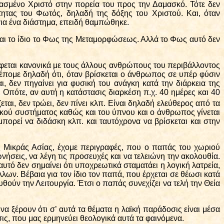
σμένο Χριστό στην πορεία του προς την Δαμασκό. Τότε δεν
ητας του Φωτός, δηλαδή της δόξης του Χριστού. Και, όταν
για ένα διάστημα, επειδή θαμπώθηκε.
ίναι το ίδιο το Φως της Μεταμορφώσεως. Αλλά το Φως αυτό δεν
φεται κανονικά με τους άλλους ανθρώπους του περιβάλλοντος
λέπομε δηλαδή ότι, όταν βρίσκεται ο άνθρωπος σε υπέρ φύσιν
ι, δεν πηγαίνει για φυσική του ανάγκη κατά την διάρκεια της
 Οπότε, αν αυτή η κατάστασις διαρκέση π.χ. 40 ημέρες και 40
εται, δεν τρώει, δεν πίνει κλπ. Είναι δηλαδή ελεύθερος από τα
πτικού συστήματος καθώς και του ύπνου και ο άνθρωπος γίνεται
μπορεί να διδάσκη κλπ. και ταυτόχρονα να βρίσκεται και στην
ς Μικράς Ασίας, έχομε περιγραφές, που ο παπάς του χωριού
νήσεις, να λέγη τις προσευχές και να τελειώνη την ακολουθία.
αυτό δεν σημαίνει ότι υποχρεωτικά σταματάει η λογική λατρεία,
λλων. Βέβαια για τον ίδιο τον παπά, που έρχεται σε θέωσι κατά
θούν την Λειτουργία. Έτσι ο παπάς συνεχίζει να τελή την Θεία
α ξέρουν ότι σ’ αυτά τα θέματα η λαϊκή παράδοσις είναι μέσα
ς, που μας ερμηνεύει θεολογικά αυτά τα φαινόμενα.