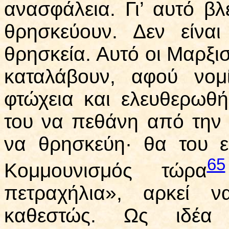
ανασφάλεια. Γι’ αυτό βλ
θρησκεύουν. Δεν είνα
θρησκεία. Αυτό οι Μαρξι
καταλάβουν, αφού νομ
φτώχεια και ελευθερω
του να πεθάνη από την π
να θρησκεύη· θα του ε
65
Κομμουνισμός τώρα
πετραχήλια», αρκεί ν
καθεστώς. Ως ιδέα