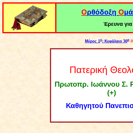
Ο
ρθόδοξη
Ο
μά
Έρευνα για 
ο
ο
Μέρος 1
: Κεφάλαιο
30
/
Πατερική Θεολ
Πρωτοπρ. Ιωάννου Σ.
(+)
Καθηγητού Πανεπι