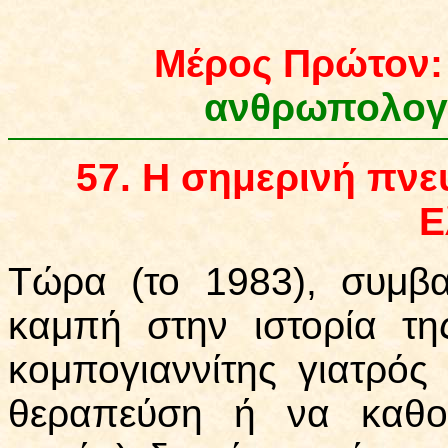
Μ
έ
ρος Πρ
ώ
τον
ανθρωπολογ
57.
Η σημερινή πνε
Ε
Τώρα
(
το 1983),
συμβαί
καμπή στην ιστορία τη
κομπογιαννίτης γιατρό
θεραπεύση ή να καθο