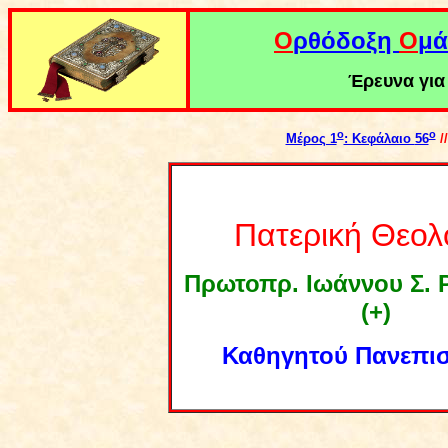
Ο
ρθόδοξη
Ο
μά
Έρευνα για 
ο
ο
Μέρος 1
: Κεφάλαιο
56
/
Πατερική Θεολ
Πρωτοπρ. Ιωάννου Σ.
(+)
Καθηγητού Πανεπι