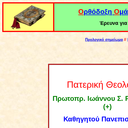
Ο
ρθόδοξη
Ο
μά
Έρευνα για 
Προλογικό σημείωμα
//
Πατερική Θεολ
Πρωτοπρ. Ιωάννου Σ.
(+)
Καθηγητού Πανεπι