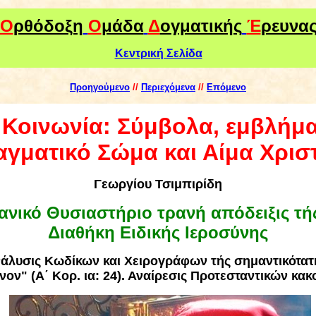
Ο
ρθόδοξη
Ο
μάδα
Δ
ογματικής
Έ
ρευνα
Κεντρική Σελίδα
Προηγούμενο
//
Περιεχόμενα
//
Επόμενο
 Κοινωνία: Σύμβολα, εμβλήμα
γματικό Σώμα και Αίμα Χρισ
Γεωργίου Τσιμπιρίδη
ανικό Θυσιαστήριο τρανή απόδειξις τή
Διαθήκη Ειδικής Ιεροσύνης
νάλυσις Κωδίκων και Χειρογράφων τής σημαντικότατ
ον" (Α΄ Κορ. ια: 24). Αναίρεσις Προτεσταντικών κα