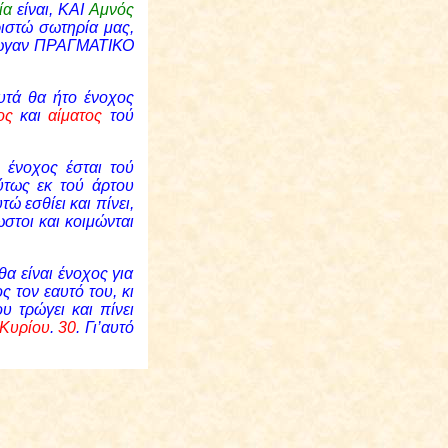
εία
είναι, ΚΑΙ
Αμνός
ριστώ σωτηρία μας,
έτρωγαν ΠΡΑΓΜΑΤΙΚΟ
υτά θα ήτο ένοχος
τος
και
αίματος
τού
 ένοχος έσται τού
ύτως εκ τού άρτου
ώ εσθίει και πίνει,
ωστοι και κοιμώνται
θα είναι ένοχος για
ς τον εαυτό του, κι
ου τρώγει και πίνει
 Κυρίου
.
30
. Γι’αυτό