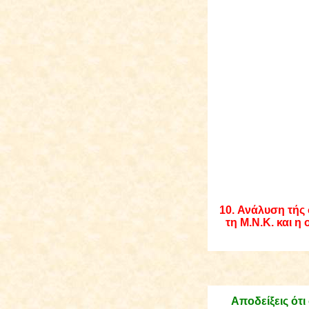
10
.
Ανάλυση τής 
τη Μ.Ν.Κ. και η
Αποδείξεις ότι