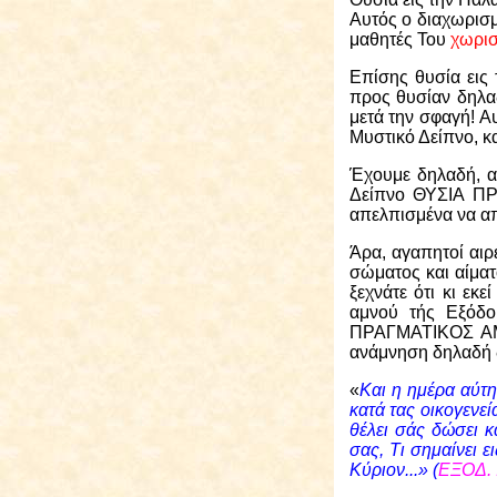
Αυτός ο διαχωρισμ
μαθητές Του
χωρι
Επίσης θυσία εις
προς θυσίαν δηλ
μετά την σφαγή! 
Μυστικό Δείπνο, κ
Έχουμε δηλαδή, α
Δείπνο ΘΥΣΙΑ Π
απελπισμένα να απο
Άρα, αγαπητοί αιρ
σώματος και αίμα
ξεχνάτε ότι κι εκ
αμνού τής Εξόδο
ΠΡΑΓΜΑΤΙΚΟΣ ΑΜΝ
ανάμνηση δηλαδή δ
«
Και η ημέρα αύτη 
κατά τας οικογενεί
θέλει σάς δώσει κ
σας, Τι σημαίνει ε
Κύριον...»
(
ΕΞΟΔ. 