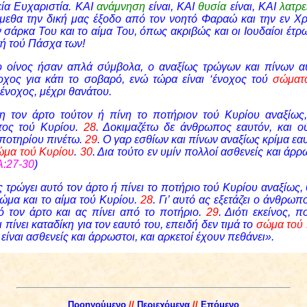
εία Ευχαριστία.
ΚΑΙ
ανάμνηση
είναι, ΚΑΙ
θυσία
είναι, ΚΑΙ
λατρ
ύμεθα την δική μας έξοδο από τον νοητό Φαραώ και την εν Χ
ν σάρκα Του και το αίμα Του, όπως ακριβώς και οι Ιουδαίοι 
τή τού Πάσχα των!
ο οίνος ήσαν απλά σύμβολα, ο αναξίως τρώγων και πίνων α
οχος για κάτι το σοβαρό, ενώ τώρα είναι ‘ένοχος τού
σώμα
ένοχος, μέχρι θανάτου.
η τον άρτο τούτον ή πίνη το ποτήριον τού Κυρίου αναξίως,
τος τού Κυρίου.
28
. Δοκιμαζέτω δε άνθρωπος εαυτόν, και ο
 ποτηρίου πινέτω.
29
. Ο γαρ εσθίων και πίνων αναξίως κρίμα εαυτ
ώμα τού Κυρίου
.
30
. Δια τούτο εν υμίν πολλοί ασθενείς και άρρ
Α:27-30
)
 τρώγει αυτό τον άρτο ή πίνει το ποτήριο τού Κυρίου αναξίως, 
ώμα και το αίμα τού Κυρίου.
28
. Γι’ αυτό ας εξετάζει ο άνθρωπο
ό τον άρτο και ας πίνει από το ποτήριο.
29
. Διότι εκείνος, π
ι πίνει καταδίκη για τον εαυτό του, επειδή δεν τιμά το
σώμα τού
είναι ασθενείς και άρρωστοι, και αρκετοί έχουν πεθάνει».
Προηγούμενο
//
Περιεχόμενα
//
Επόμενο