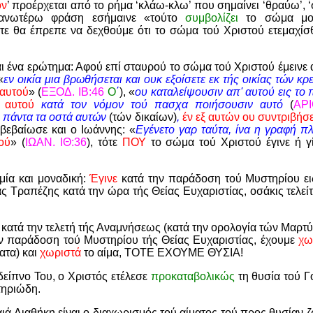
ον
’ προέρχεται από το ρήμα ‘κλάω-κλω’ που σημαίνει ‘θραύω’, ‘
 ανωτέρω φράση εσήμαινε «τούτο
συμβολίζει
το σώμα μο
ότε θα έπρεπε να δεχθούμε ότι το σώμα τού Χριστού ετεμαχίσ
 ένα ερώτημα: Αφού επί σταυρού το σώμα τού Χριστού έμεινε
«
εν οικία μια βρωθήσεται και ουκ
εξοίσετε εκ τής οικίας τών κ
 αυτού
» (
ΕΞΟΔ. ΙΒ:46
Ο
΄
), «
ου καταλείψουσιν απ' αυτού εις το 
' αυτού
κατά τον νόμον τού πασχα ποιήσουσιν αυτό
(
ΑΡΙ
 πάντα τα οστά αυτών
(τών δικαίων)
,
έν εξ αυτών ου
συντριβήσε
πιβεβαίωσε και ο Ιωάννης: «
Εγένετο γαρ ταύτα, ίνα η γραφή 
ού
» (
ΙΩΑΝ. ΙΘ:36
), τότε
ΠΟΥ
το σώμα τού Χριστού έγινε ή γί
μία και μοναδική:
Έγινε
κατά την παράδοση τού Μυστηρίου ει
ας Τραπέζης κατά την ώρα τής Θείας Ευχαριστίας, οσάκις τελεί
 κατά την τελετή τής Αναμνήσεως (κατά την ορολογία τών Μαρτύ
ην παράδοση τού Μυστηρίου τής Θείας Ευχαριστίας, έχουμε
χω
ατα) και
χωριστά
το αίμα, ΤΟΤΕ ΕΧΟΥΜΕ ΘΥΣΙΑ!
 δείπνο Του, ο Χριστός ετέλεσε
προκαταβολικώς
τη θυσία τού 
τηριώδη.
αιά Διαθήκη είναι ο διαχωρισμός τού αίματος τού προς θυσίαν 