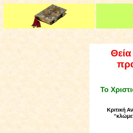
Θεία
πρα
Το Χριστι
Κριτική Α
"κλώμεν