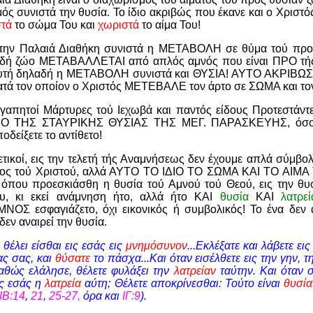
ός συνιστά την θυσία. Το ίδιο ακριβώς που έκανε και ο Χριστό
στά
το σώμα Του και
χωριστά
το αίμα Του!
 την Παλαιά Διαθήκη συνιστά η ΜΕΤΑΒΟΛΗ σε θύμα τού προ
αδή ζώο ΜΕΤΑΒΑΛΛΕΤΑΙ από απλός αμνός που είναι ΠΡΟ τή
Αυτή δηλαδή η ΜΕΤΑΒΟΛΗ συνιστά και ΘΥΣΙΑ! ΑΥΤΟ ΑΚΡΙΒΩΣ σ
ατά τον οποίον ο Χριστός ΜΕΤΕΒΑΛΕ τον άρτο σε ΣΩΜΑ και τον
γαπητοί Μάρτυρες τού Ιεχωβά και παντός είδους Προτεστάντες
ΡΟ ΤΗΣ ΣΤΑΥΡΙΚΗΣ ΘΥΣΙΑΣ ΤΗΣ ΜΕΓ. ΠΑΡΑΣΚΕΥΗΣ, όσο κ
δείξετε το αντίθετο!
ετικοί, εις την τελετή τής Αναμνήσεως δεν έχουμε απλά σύμβο
τος τού Χριστού, αλλά ΑΥΤΟ ΤΟ ΙΔΙΟ ΤΟ ΣΩΜΑ ΚΑΙ ΤΟ ΑΙΜΑ
εί όπου προεσκιάσθη η θυσία τού Αμνού τού Θεού, εις την θ
υ, κι εκεί ανάμνηση ήτο, αλλά ήτο ΚΑΙ
θυσία
ΚΑΙ
λατρε
ΟΣ εσφαγιάζετο, όχι εικονικός ή συμβολικός!
Το ένα δεν 
εν αναιρεί την θυσία.
θέλει είσθαι εις εσάς εις
μνημόσυνον
...Εκλέξατε και λάβετε ει
ας σας, και
θύσατε
το πάσχα...Και όταν εισέλθετε εις την γην, 
αθώς ελάλησε, θέλετε φυλάξει την
λατρείαν
ταύτην. Και όταν 
ις εσάς η
λατρεία
αύτη; Θέλετε αποκρίνεσθαι: Τούτο είναι
θυσί
ΙΒ:14
,
21
,
25-27,
όρα και
ΙΓ:9
).