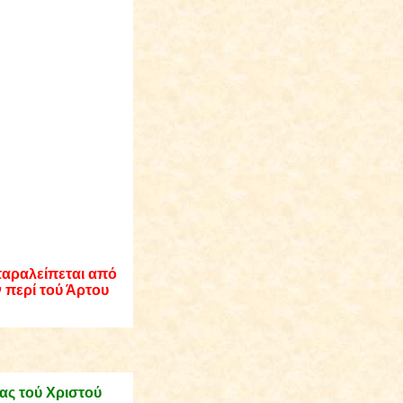
παραλείπεται από
ν περί τού Άρτου
ίας τού Χριστού