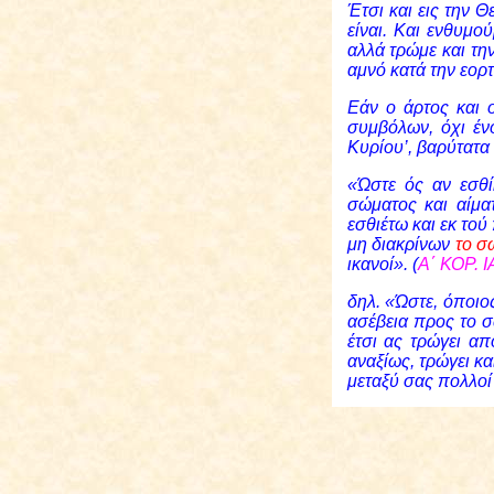
Έτσι και εις την Θ
είναι. Και ενθυμο
αλλά τρώμε και τη
αμνό κατά την εορ
Εάν ο άρτος και 
συμβόλων, όχι έν
Κυρίου’, βαρύτατα 
«Ώστε ός αν εσθί
σώματος και αίμα
εσθιέτω και εκ τού
μη διακρίνων
το σ
ικανοί». (
Α΄ ΚΟΡ.
Ι
δηλ. «Ώστε, όποιος
ασέβεια προς το σ
έτσι ας τρώγει απ
αναξίως, τρώγει κα
μεταξύ σας πολλοί 