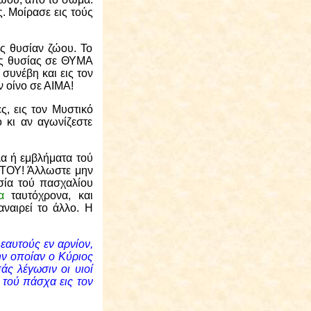
ς.
Μοίρασε εις τούς
ς θυσίαν ζώου. Το
ς θυσίας σε ΘΥΜΑ
υνέβη και εις τον
 οίνο σε ΑΙΜΑ!
, εις τον Μυστικό
ι αν αγωνίζεστε
λα ή εμβλήματα τού
 ΤΟΥ! Άλλωστε μην
υσία τού πασχαλίου
ία
ταυτόχρονα, και
αναιρεί το άλλο. Η
ς εαυτούς εν αρνίον,
την οποίαν ο Κύριος
σάς λέγωσιν οι υιοί
α
τού πάσχα εις τον