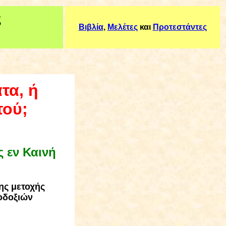
ς
Βιβλία
,
Μελέτες
και
Προτεστάντες
τα, ή
τού;
ς εν Καινή
ης μετοχής
κοδοξιών