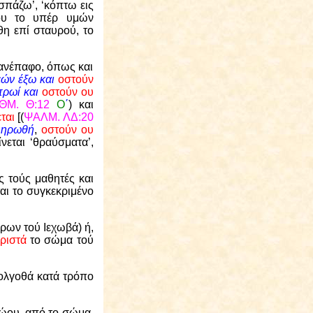
σπάζω’, ‘κόπτω εις
υ το υπέρ υμών
θη επί σταυρού, το
 ανέπαφο, όπως και
ρεών έξω και
οστούν
πρωί και
οστούν ου
ΘΜ.
Θ:12
Ο
΄
) και
ται
[(
ΨΑΛΜ. ΛΔ:20
πληρωθή
,
οστούν ου
νεται ‘θραύσματα’,
ς τούς μαθητές και
ται το συγκεκριμένο
ρων τού Ιεχωβά) ή,
ριστά
το σώμα τού
Γολγοθά κατά τρόπο
ζώου, από το σώμα.