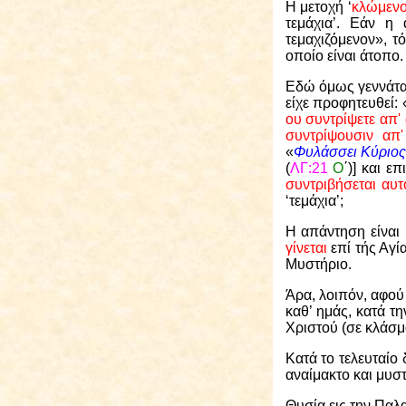
Η μετοχή ‘
κλώμεν
τεμάχια’. Εάν η
τεμαχιζόμενον», τ
οποίο είναι άτοπο.
Εδώ όμως γεννάται
είχε προφητευθεί: 
ου συντρίψετε απ'
συντρίψουσιν απ
«
Φυλάσσει Κύριος
(
ΛΓ:21
Ο
΄)] και ε
συντριβήσεται αυτ
‘τεμάχια’;
Η απάντηση είναι 
γίνεται
επί τής Αγί
Μυστήριο.
Άρα, λοιπόν, αφού
καθ’ ημάς, κατά τ
Χριστού (σε κλάσμ
Κατά το τελευταίο
αναίμακτο και μυσ
Θυσία εις την Παλ