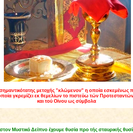
σημαντικότατης μετοχής "κλώμενον" η οποία εσκεμένως 
 οποία γκρεμίζει εκ θεμελίων το πιστεύω τών Προτεσταντώ
και τού Οίνου ως σύμβολα
 στον Μυστικό Δείπνο έχουμε θυσία προ τής σταυρικής θυσ