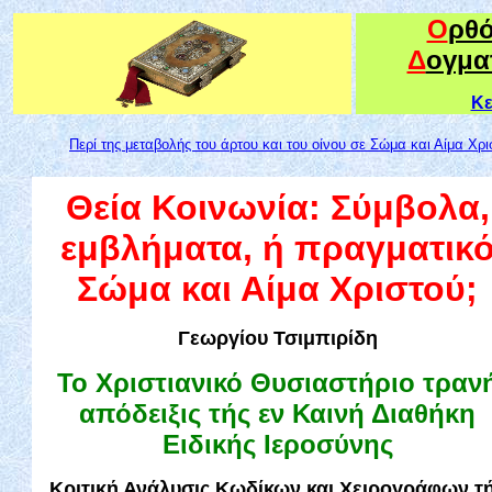
Ο
ρθ
Δ
ογμα
Κε
Περί της μεταβολής του άρτου και του οίνου σε Σώμα και Αίμα Χρι
Θεία Κοινωνία: Σύμβολα,
εμβλήματα, ή πραγματικ
Σώμα και Αίμα Χριστού;
Γεωργίου Τσιμπιρίδη
Το Χριστιανικό Θυσιαστήριο τραν
απόδειξις τής εν Καινή Διαθήκη
Ειδικής Ιεροσύνης
Κριτική Ανάλυσις Κωδίκων και Χειρογράφων τ