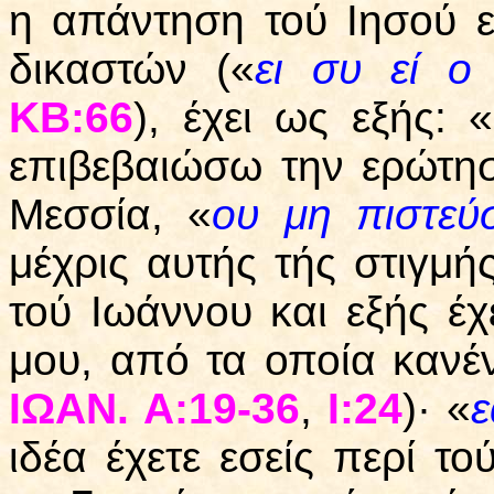
η απάντηση τού Ιησού 
δικαστών («
ει συ εί ο 
ΚΒ:66
), έχει ως εξής: «
επιβεβαιώσω την ερώτη
Μεσσία, «
ου μη πιστεύ
μέχρις αυτής τής στιγμή
τού Ιωάννου και εξής έχ
μου, από τα οποία κανέ
ΙΩΑΝ. Α:19-36
,
Ι:24
)· «
ε
ιδέα έχετε εσείς περί 