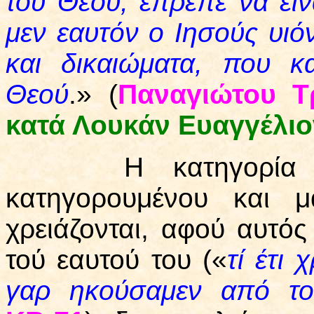
τού Θεού, έπρεπε να είν
μεν εαυτόν ο Ιησούς υιό
και δικαιώματα, που κ
Θεού
.» (
Παναγιώτου Τ
κατά Λουκάν Ευαγγέλιο
Η κατηγορία ακο
κατηγορουμένου και μ
χρειάζονται, αφού αυτό
τού εαυτού του («
τί έτι 
γαρ ηκούσαμεν από το