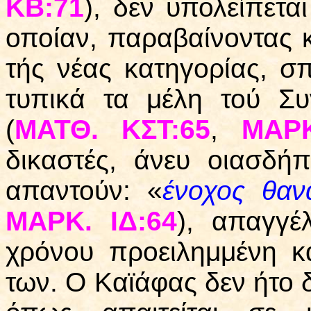
ΚΒ:71
), δεν υπολείπετ
οποίαν, παραβαίνοντας 
τής νέας κατηγορίας, σ
τυπικά τα μέλη τού Σ
(
ΜΑΤΘ. ΚΣΤ:65
,
ΜΑΡΚ
δικαστές, άνευ οιασδή
απαντούν: «
ένοχος θαν
ΜΑΡΚ. ΙΔ:64
), απαγγέ
χρόνου προειλημμένη 
των. Ο Καϊάφας δεν ήτο 