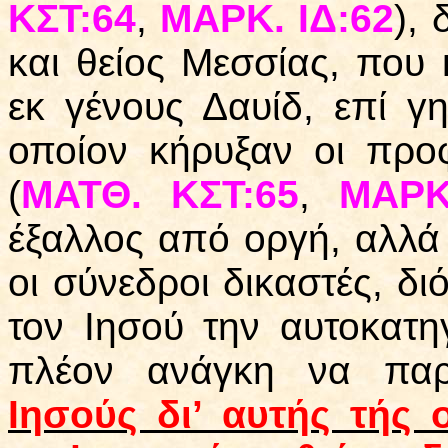
ΚΣΤ:64
,
ΜΑΡΚ. ΙΔ:62
),
και θείος Μεσσίας, που
εκ γένους Δαυίδ, επί γ
οποίον κήρυξαν οι προφ
(
ΜΑΤΘ. ΚΣΤ:65
,
ΜΑΡΚ
έξαλλος από οργή, αλλά 
οι σύνεδροι δικαστές, δ
τον Ιησού την αυτοκατη
πλέον ανάγκη να παρ
Ιησούς δι’ αυτής τής 