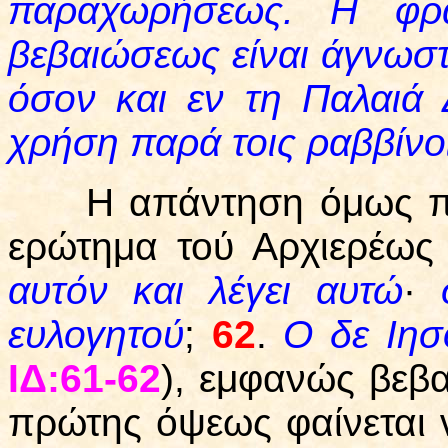
παραχωρήσεως. Η φρά
βεβαιώσεως είναι άγνωστ
όσον και εν τη Παλαιά
χρήση παρά τοις ραββίνο
Η απάντηση όμως που 
ερώτημα τού Αρχιερέως
αυτόν και λέγει αυτώ
·
ευλογητού
;
62
.
Ο δε Ιησ
ΙΔ:61-62
), εμφανώς βεβα
πρώτης όψεως φαίνεται ν