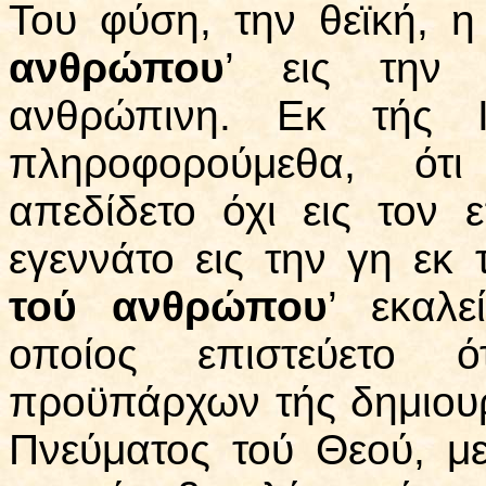
Του φύση, την θεϊκή, η
ανθρώπου
’ εις την 
ανθρώπινη. Εκ τής Ι
πληροφορούμεθα, ότ
απεδίδετο όχι εις τον 
εγεννάτο εις την γη εκ 
τού ανθρώπου
’ εκαλ
οποίος επιστεύετο ό
προϋπάρχων τής δημιουρ
Πνεύματος τού Θεού, με