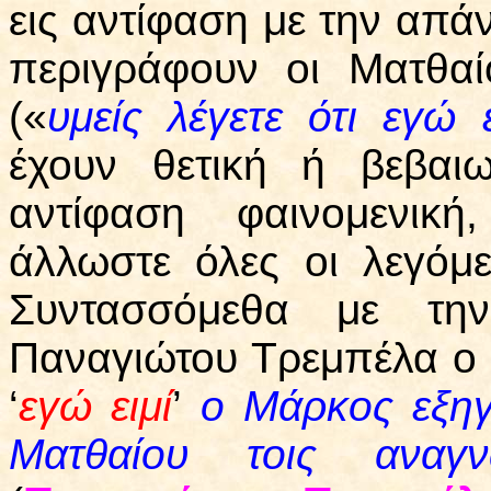
εις αντίφαση με την απά
περιγράφουν οι Ματθαί
(«
υμείς λέγετε ότι εγώ ε
έχουν θετική ή βεβαι
αντίφαση φαινομενική
άλλωστε όλες οι λεγόμε
Συντασσόμεθα με την
Παναγιώτου Τρεμπέλα ο ο
‘
εγώ ειμί
’
ο Μάρκος εξηγ
Ματθαίου τοις αναγ