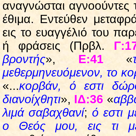
αναγνώσται αγνοούντες τ
έθιμα. Εντεύθεν μεταφρ
εις το ευαγγέλιό του πα
ή φράσεις (Πρβλ.
Γ:1
βροντής
»,
Ε:41
«
μεθερμηνευόμενον, το κορ
«...
κορβάν, ό εστι δώρ
διανοίχθητι
»,
ΙΔ:36
«
αββ
λιμά σαβαχθανί
;
ό εστι 
ο Θεός μου, εις τι με