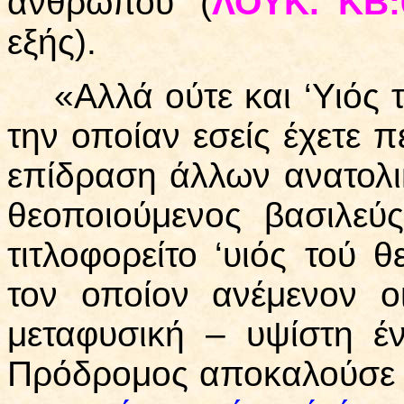
ανθρώπου’ (
ΛΟΥΚ. ΚΒ:
εξής).
«Αλλά ούτε και ‘Υιός το
την οποίαν εσείς έχετε πε
επίδραση άλλων ανατολι
θεοποιούμενος βασιλεύς
τιτλοφορείτο ‘υιός τού 
τον οποίον ανέμενον ο
μεταφυσική – υψίστη έ
Πρόδρομος αποκαλούσε τ