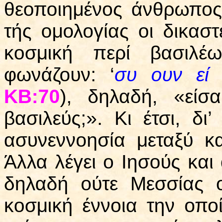
θεοποιημένος άνθρωπος
τής ομολογίας οι δικαστ
κοσμική περί βασιλέ
φωνάζουν: ‘
συ ουν εί
ΚΒ:70
), δηλαδή, «είσ
βασιλεύς;». Κι έτσι, δι
ασυνεννοησία μεταξύ κ
Άλλα λέγει ο Ιησούς και 
δηλαδή ούτε Μεσσίας 
κοσμική έννοια την οποί