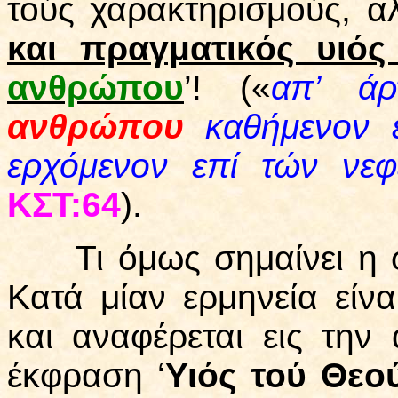
τούς χαρακτηρισμούς, α
και πραγματικός υιός
ανθρώπου
’! («
απ’ ά
ανθρώπου
καθήμενον ε
ερχόμενον επί τών νε
ΚΣΤ:64
).
Τι όμως σημαίνει η 
Κατά μίαν ερμηνεία είν
και αναφέρεται εις τη
έκφραση ‘
Υιός τού Θεο