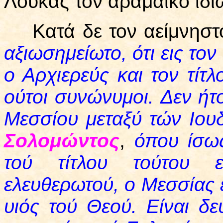
Λουκάς τον αραμαϊκό ιδι
Κατά δε τον αείμνηστο
αξιωσημείωτο, ότι εις τον
ο Αρχιερεύς και τον τίτ
ούτοι συνώνυμοι. Δεν ήτο
Μεσσίου μεταξύ τών Ιουδ
Σολομώντος
,
όπου ίσως
τού τίτλου τούτου 
ελευθερωτού, ο Μεσσίας εί
υιός τού Θεού. Είναι δ