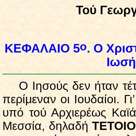
Τού Γεωργ
ο
ΚΕΦΑΛΑΙΟ 5
.
Ο Χρισ
Ιωσή
Ο Ιησούς δεν ήταν τέτ
περίμεναν οι Ιουδαίοι. Γ
υπό τού Αρχιερέως Κα
ϊ
ά
Μεσσία, δηλαδή
ΤΕΤΟΙ