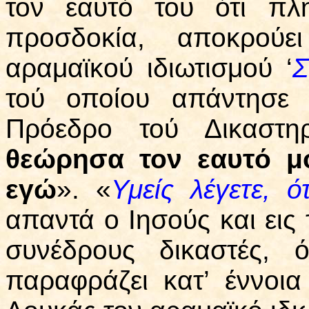
τον εαυτό του ότι πλ
προσδοκία, αποκρούε
αραμαϊκού ιδιωτισμού ‘
Σ
τού οποίου απάντησε 
Πρόεδρο τού Δικαστη
θεώρησα τον εαυτό μ
εγώ
». «
Υμείς λέγετε, ό
απαντά ο Ιησούς και εις
συνέδρους δικαστές, 
παραφράζει κατ’ έννοια