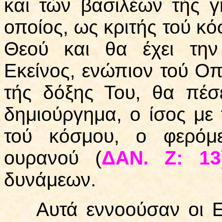
και τών βασιλέων τής γ
οποίος, ως κριτής τού κό
Θεού και θα έχει την
Εκείνος, ενώπιον τού Οπ
τής δόξης Του, θα πέσ
δημιούργημα, ο ίσος με 
τού κόσμου, ο φερόμ
ουρανού (
ΔΑΝ. Ζ: 13
δυνάμεων.
Αυτά εννοούσαν οι Εβρ