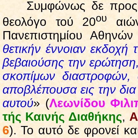
Συμφώνως δε προς το
ου
θεολόγο τού 20
αιών
Πανεπιστημίου Αθηνών
θετικήν έννοιαν εκδοχή
βεβαιούσης την ερώτηση,
σκοπίμων διαστροφών, 
αποβλέπουσα εις την δια
αυτού
» (
Λεωνίδου Φιλι
τής Καινής Διαθήκης
,
Α
6
). Το αυτό δε φρονεί κ