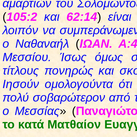
αμαρτιών τού Σολομώντος.
(
105:2
και
62:14
)
είνα
λοιπόν να συμπεράνωμεν,
ο Ναθαναήλ
(
ΙΩΑΝ. Α:
Μεσσίου. Ίσως όμως σ
τίτλους πονηρώς και σκ
Ιησούν ομολογούντα ότι
πολύ σοβαρώτερον από τ
ο Μεσσίας
» (
Παναγιώτ
το κατά Ματθαίον Ευαγ