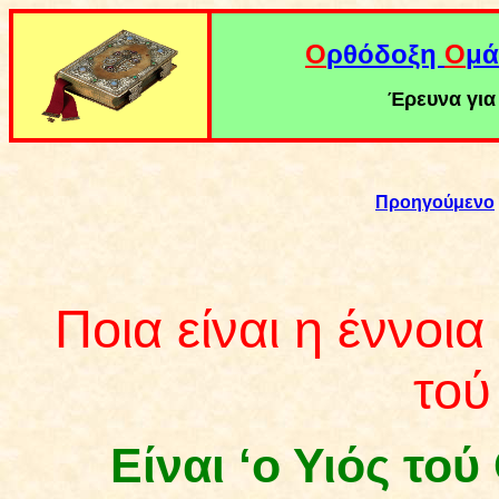
Ο
ρθόδοξη
Ο
μά
Έρευνα για 
Προηγούμενο
Ποια είναι η έννοια
τού
Είναι ‘ο Υιός το