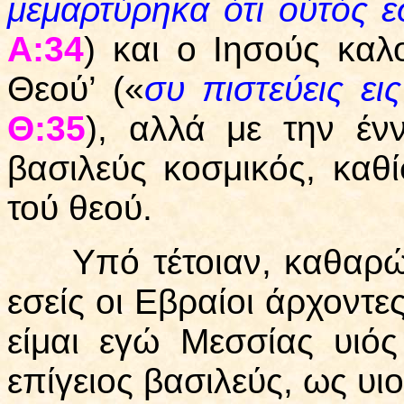
μεμαρτύρηκα ότι ούτός ε
Α:34
) και ο Ιησούς καλ
Θεού’ («
συ πιστεύεις ει
Θ:35
), αλλά με την ένν
βασιλεύς κοσμικός, καθί
τού θεού.
Υπό τέτοιαν, καθαρώς 
εσείς οι Εβραίοι άρχοντες
είμαι εγώ Μεσσίας υιός
επίγειος βασιλεύς, ως υι