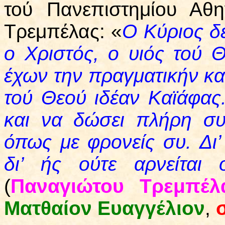
τού Πανεπιστημίου Αθ
Τρεμπέλας: «
Ο Κύριος δε
ο Χριστός, ο υιός τού 
έχων την πραγματικήν κα
τού Θεού ιδέαν Καϊάφας
και να δώσει πλήρη συγ
όπως με φρονείς συ. Δι’
δι’ ής ούτε αρνείται 
(
Παναγιώτου Τρεμπέλ
Ματθαίον Ευαγγέλιον
,