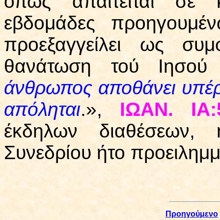
όπως απαιτείται σε 
εβδομάδες προηγουμέν
προεξαγγείλει ως συ
θανάτωση τού Ιησού (
άνθρωπος αποθάνει υπέρ 
απόληται
.»,
ΙΩΑΝ. ΙΑ:
έκδηλων διαθέσεων,
Συνεδρίου ήτο προειλημμ
Προηγούμενο