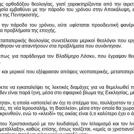
ης ορθοδόξου θεολογίας, γιατί χαρακτηρίζονται από την αι
λησία εμβαθύνει με την πάροδο του χρόνου στην Αποκάλυψη, ε
 της Πεντηκοστής.
 την πάροδο του χρόνου, ούτε υφίσταται προοδευτική φανέ
τα προβλήματα της εποχής.
εταπατερικής θεολογίας συνετέλεσαν μερικοί θεολόγοι που ερ
πάθησαν να απαντήσουν στα προβλήματα που συνάντησαν.
πως για παράδειγμα τον Βλαδίμηρο Λόσκυ, που έγραψαν θεο
.
και μερικοί που εξέφρασαν απόψεις νεοπατερικής, μεταπατερι
επε να εγκαταλείψει τις λεκτικές διαμάχες για να θεμελιωθεί
δεν είναι παρά ίχνη, μέσα στο σφαιρικό βίωμα της Εκκλησίας, μέσ
τα», η οποία «αποτελεί αν όχι το σπέρμα του, τουλάχιστον το χ
χτές, τη νέα Ιερουσαλήμ, τη Βασιλεία», μέσα στην οποία θα χωρο
ρυνθούν, ενώ το «κλειδί» της οικίας είναι ό,τι καλύτερο έχει ο
 του Χριστιανισμού με τον Ιουδαϊσμό, τον Ισλαμισμό και τον 
 μετάλλαξη», καθώς επίσης, όπως τονίζεται, «εμείς οι χριστιαν