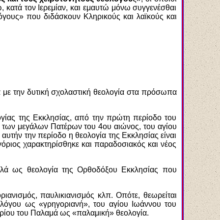
, κατά τον Ιερεμίαν, και εμαυτώ μόνω συγγενέσθαι
λόγους» που διδάσκουν Κληρικούς και λαϊκούς και
α με την δυτική σχολαστική θεολογία στα πρόσωπα
ογίας της Εκκλησίας, από την πρώτη περίοδο του
 των μεγάλων Πατέρων του 4ου αιώνος, του αγίου
αυτήν την περίοδο η θεολογία της Εκκλησίας είναι
ηγόριος χαρακτηρίσθηκε και παραδοσιακός και νέος
λλά ως θεολογία της Ορθοδόξου Εκκλησίας που
ιανισμός, παυλικιανισμός κλπ. Οπότε, θεωρείται
ολόγου ως «γρηγοριανή», του αγίου Ιωάννου του
ορίου του Παλαμά ως «παλαμική» θεολογία.