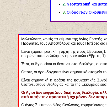
2.
Νεοπατερική και μετα
3.
Οι όροι των Οικουμεν
Μελετώντας κανείς τα κείμενα της Αγίας Γραφής κ
Προφήτες, τους Αποστόλους και τους Πατέρες δια
Είναι χαρακτηριστική η αρχή της προς Εβραίους 
ημερών τούτων ελάλησεν ημίν εν υιώ» (Εβρ. α , 1).
Έτσι, οι Άγιοι είναι οι θεόπνευστοι θεολόγοι, οι 
Οπότε, οι όροι-δόγματα είναι σημαντικό στοιχείο 
Είναι σημαντική η φράση της ησυχαστικής Συνό
θεοπνεύστους θεολογίας και το της Εκκλησίας ευ
Οι Άγιοι δεν εκφράζουν δική τους θεολογία, α
από αυτήν την προοπτική όχι μόνον δεν υπάρχ
Ο άγιος Συμεών ο Νέος Θεολόγος, ερμηνεύοντας τ