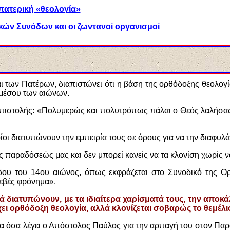
πατερική «θεολογία»
ικών Συνόδων και οι ζωντανοί οργανισμοί
αι των Πατέρων, διαπιστώνει ότι η βάση της ορθόδοξης θεολο
 μέσου των αιώνων.
Επιστολής: «Πολυμερώς και πολυτρόπως πάλαι ο Θεός λαλήσας τ
οποίοι διατυπώνουν την εμπειρία τους σε όρους για να την διαφυ
της παραδόσεώς μας και δεν μπορεί κανείς να τα κλονίση χωρίς 
δου του 14ου αιώνος, όπως εκφράζεται στο Συνοδικό της Ορ
σεβές φρόνημα».
λλά διατυπώνουν, με τα ιδιαίτερα χαρίσματά τους, την απο
ει ορθόδοξη θεολογία, αλλά κλονίζεται σοβαρώς το θεμέλι
α όσα λέγει ο Απόστολος Παύλος για την αρπαγή του στον Παρ