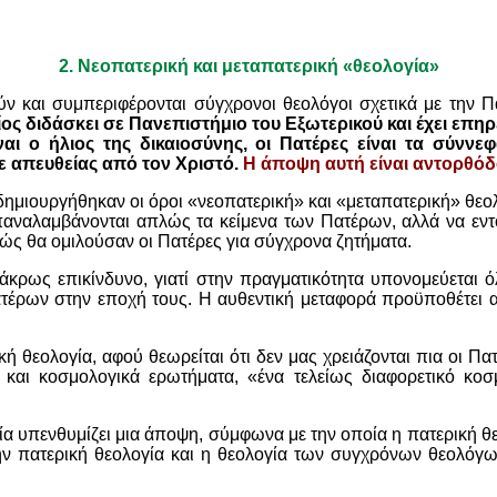
2.
Νεοπατερική και μεταπατερική «θεολογία»
ν και συμπεριφέρονται σύγχρονοι θεολόγοι σχετικά με την 
ος διδάσκει σε Πανεπιστήμιο του Εξωτερικού και έχει επηρ
ναι ο ήλιος της δικαιοσύνης, οι Πατέρες είναι τα σύνν
 απευθείας από τον Χριστό.
Η άποψη αυτή είναι αντορθόδ
δημιουργήθηκαν οι όροι «νεοπατερική» και «μεταπατερική» θεο
επαναλαμβάνονται απλώς τα κείμενα των Πατέρων, αλλά να εντο
πώς θα ομιλούσαν οι Πατέρες για σύγχρονα ζητήματα.
άκρως επικίνδυνο, γιατί στην πραγματικότητα υπονομεύεται 
έρων στην εποχή τους. Η αυθεντική μεταφορά προϋποθέτει α
 θεολογία, αφού θεωρείται ότι δεν μας χρειάζονται πια οι Πα
και κοσμολογικά ερωτήματα, «ένα τελείως διαφορετικό κο
ία υπενθυμίζει μια άποψη, σύμφωνα με την οποία η πατερική θεο
ην πατερική θεολογία και η θεολογία των συγχρόνων θεολόγων