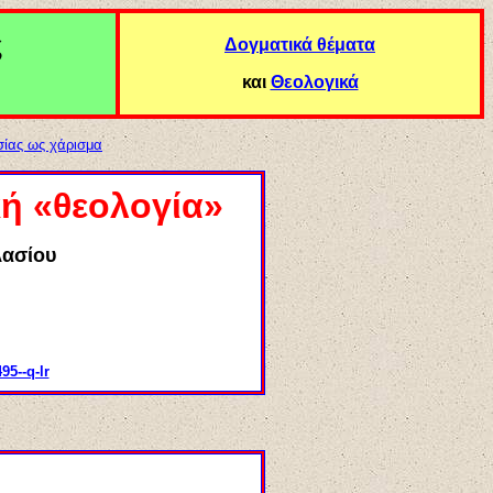
ς
Δογματικά θέματα
και
Θεολογικά
σίας ως χάρισμα
ή «θεολογία»
λασίου
95--q-lr