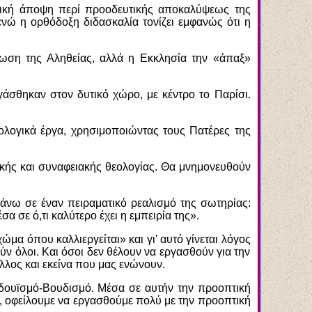
ρετική άποψη περί προοδευτικής αποκαλύψεως της
νώ η ορθόδοξη διδασκαλία τονίζει εμφανώς ότι η
ρωση της Αληθείας, αλλά η Εκκλησία την «άπαξ»
γάσθηκαν στον δυτικό χώρο, με κέντρο το Παρίσι.
λογικά έργα, χρησιμοποιώντας τους Πατέρες της
κής και συναφειακής θεολογίας. Θα μνημονευθούν
 πάνω σε έναν πειραματικό ρεαλισμό της σωτηρίας:
α σε ό,τι καλύτερο έχει η εμπειρία της».
ώμα όπου καλλιεργείται» και γι' αυτό γίνεται λόγος
ύν όλοι. Και όσοι δεν θέλουν να εργασθούν για την
 άλλος και εκείνα που μας ενώνουν.
Ινδουϊσμό-Βουδισμό. Μέσα σε αυτήν την προοπτική
οί, οφείλουμε να εργασθούμε πολύ με την προοπτική