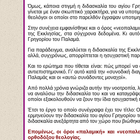
Όμως, κάποια στιγμή η διδασκαλία του αγίου Γρ
γίνεται με έναν σκωπτικό χαρακτήρα, για να υποτ
θεολόγοι οι οποίοι στο παρελθόν έγραψαν υποτιμη
Στην συνέχεια εμφανίσθηκε και ο όρος «νεοπαλαμ
της Εκκλησίας, στα σύγχρονα δεδομένα. Κι αυτό 
Γρηγορίου του Παλαμά.
Για παράδειγμα, αναλύεται η διδασκαλία της Εκκλ
αλλά, συγχρόνως, απορρίπτεται η ησυχαστική παρά
Και το ερώτημα που τίθεται είναι: πώς μπορεί να 
αντιεπιστημονικό. Γι' αυτό κατά την «συνοδική δι
Παλαμάς και οι «αυτώ συνάδοντες μοναχοί».
Από πολλά χρόνια γνώριζα αυτήν την νοοτροπία, λ
να αναλύσω την διδασκαλία του και να καταγράψ
οποίοι εξακολουθούν να ζουν την ίδια ησυχαστική 
Έτσι το έργο το οποίο συνέγραψα έχει τον τίτλο
ερμηνεύουν την διδασκαλία του αγίου Γρηγορίου τ
διδασκαλία ανεξάρτητα από τον χώρο που βιώθηκε 
Επομένως, οι όροι «παλαμική» και «νεοπαλαμ
ορθοδόξου θεολογίας.