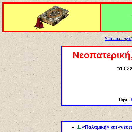
Από πού πηγάζε
Νεοπατερική
του Σ
Πηγή:
1.
«Παλαμική» και «νεο