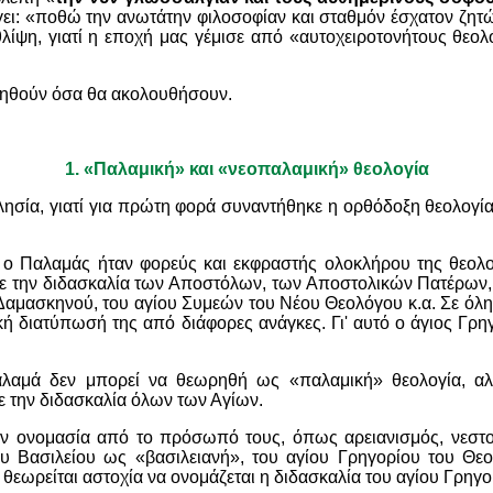
έγει: «ποθώ την ανωτάτην φιλοσοφίαν και σταθμόν έσχατον ζητώ
λίψη, γιατί η εποχή μας γέμισε από «αυτοχειροτονήτους θεο
νοηθούν όσα θα ακολουθήσουν.
1.
«Παλαμική» και «νεοπαλαμική» θεολογία
λησία, γιατί για πρώτη φορά συναντήθηκε η ορθόδοξη θεολογί
ς ο Παλαμάς ήταν φορεύς και εκφραστής ολοκλήρου της θεολ
ασε την διδασκαλία των Αποστόλων, των Αποστολικών Πατέρων,
αμασκηνού, του αγίου Συμεών του Νέου Θεολόγου κ.α. Σε όλη 
ική διατύπωσή της από διάφορες ανάγκες. Γι' αυτό ο άγιος Γρ
Παλαμά δεν μπορεί να θεωρηθή ως «παλαμική» θεολογία, α
ε την διδασκαλία όλων των Αγίων.
ν ονομασία από το πρόσωπό τους, όπως αρειανισμός, νεστορ
ου Βασιλείου ως «βασιλειανή», του αγίου Γρηγορίου του Θε
θεωρείται αστοχία να ονομάζεται η διδασκαλία του αγίου Γρηγ