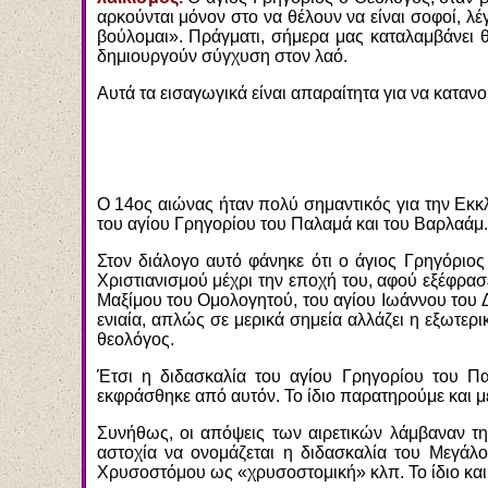
αρκούνται μόνον στο να θέλουν να είναι σοφοί, λ
βούλομαι». Πράγματι, σήμερα μας καταλαμβάνει θ
δημιουργούν σύγχυση στον λαό.
Αυτά τα εισαγωγικά είναι απαραίτητα για να κατα
Ο 14ος αιώνας ήταν πολύ σημαντικός για την Εκκ
του αγίου Γρηγορίου του Παλαμά και του Βαρλαάμ.
Στον διάλογο αυτό φάνηκε ότι ο άγιος Γρηγόριο
Χριστιανισμού μέχρι την εποχή του, αφού εξέφρ
Μαξίμου του Ομολογητού, του αγίου Ιωάννου του Δ
ενιαία, απλώς σε μερικά σημεία αλλάζει η εξωτερ
θεολόγος.
Έτσι η διδασκαλία του αγίου Γρηγορίου του 
εκφράσθηκε από αυτόν. Το ίδιο παρατηρούμε και μ
Συνήθως, οι απόψεις των αιρετικών λάμβαναν τη
αστοχία να ονομάζεται η διδασκαλία του Μεγάλ
Χρυσοστόμου ως «χρυσοστομική» κλπ. Το ίδιο και 