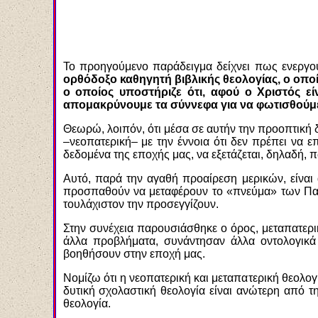
Το προηγούμενο παράδειγμα δείχνει πως ενεργού
ορθόδοξο καθηγητή βιβλικής θεολογίας, ο οποί
ο οποίος υποστήριζε ότι, αφού ο Χριστός εί
απομακρύνουμε τα σύννεφα για να φωτισθούμε
Θεωρώ, λοιπόν, ότι μέσα σε αυτήν την προοπτική 
–νεοπατερική– με την έννοια ότι δεν πρέπει να 
δεδομένα της εποχής μας, να εξετάζεται, δηλαδή, 
Αυτό, παρά την αγαθή προαίρεση μερικών, είναι 
προσπαθούν να μεταφέρουν το «πνεύμα» των Πατ
τουλάχιστον την προσεγγίζουν.
Στην συνέχεια παρουσιάσθηκε ο όρος, μεταπατερική
άλλα προβλήματα, συνάντησαν άλλα οντολογικά 
βοηθήσουν στην εποχή μας.
Νομίζω ότι η νεοπατερική και μεταπατερική θεολογ
δυτική σχολαστική θεολογία είναι ανώτερη από τ
θεολογία.