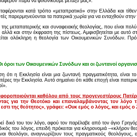
διαφέρον παρά να φιλονικούμε μεταξύ μας».
μεταφέρονται κατά τρόπο «μεταπρατικό» στην Ελλάδα και τίθε
τές παρερμηνεύονται τα πατερικά χωρία για να ενταχθούν στην 
 της μεταπατερικής και συναφειακής θεολογίας, που είναι πολύ
 αλλά και στην έκφραση της πίστεως. Αμφισβητείται με αυτό σ
είται ολόκληρη η θεολογία των Οικουμενικών Συνόδων. Πρ
ι όροι των Οικουμενικών Συνόδων και οι ζωντανοί οργανισ
η ότι η Εκκλησία είναι μια ζωντανή πραγματικότητα, είναι τ
τέρες την Εκκλησία. Αυτό σημαίνει ότι κάθε εποχή είναι πατερι
ί».
αφοροποιούνται καθόλου από τους προγενεστέρους Πατέρ
τας για την Θεοτόκο και επαναλαμβάνοντας τον λόγο το
εστι της θεότητος», γράφει: «Ουκ εμός ο λόγος, και εμός 
ί δικό του τον λόγο, αφού τον παρέλαβε από τον άγιο Γρηγόρ
ι δικός του λόγος, επειδή πρόκειται για κληρονομιά –«κλήρον 
ναι θεολόγοι, αναγνωρίζουν τους πραγματικούς θεολόγους, α