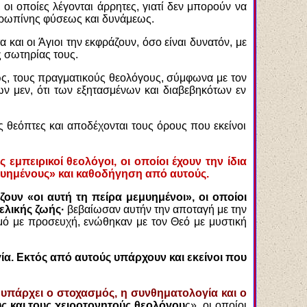
 οι οποίες λέγονται άρρητες, γιατί δεν μπορούν να
νθρωπίνης φύσεως και δυνάμεως.
και οι Άγιοι την εκφράζουν, όσο είναι δυνατόν, με
ς σωτηρίας τους.
ως, τους πραγματικούς θεολόγους, σύμφωνα με τον
ων μεν, ότι των εξητασμένων και διαβεβηκότων εν
ς θεόπτες και αποδέχονται τους όρους που εκείνοι
εμπειρικοί θεολόγοι, οι οποίοι έχουν την ίδια
μυημένους» και καθοδήγηση από αυτούς.
ουν «οι αυτή τη πείρα μεμυημένοι», οι οποίοι
ελικής ζωής·
βεβαίωσαν αυτήν την αποταγή με την
μό με προσευχή, ενώθηκαν με τον Θεό με μυστική
ία. Εκτός από αυτούς υπάρχουν και εκείνοι που
 υπάρχει ο στοχασμός, η συνθηματολογία και ο
ς και τους χειροτονητούς θεολόγου
ς», οι οποίοι