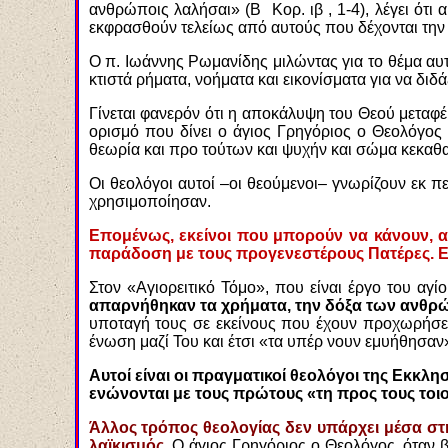
ανθρώποις λαλήσαι» (Β Κορ. ιβ , 1-4), λέγει ότι 
εκφρασθούν τελείως από αυτούς που δέχονται την 
Ο π. Ιωάννης Ρωμανίδης μιλώντας για το θέμα αυτό
κτιστά ρήματα, νοήματα και εικονίσματα για να δι
Γίνεται φανερόν ότι η αποκάλυψη του Θεού μεταφ
ορισμό που δίνει ο άγιος Γρηγόριος ο Θεολόγος 
θεωρία και προ τούτων και ψυχήν και σώμα κεκαθ
Οι θεολόγοι αυτοί –οι θεούμενοι– γνωρίζουν εκ π
χρησιμοποίησαν.
Επομένως, εκείνοι που μπορούν να κάνουν, αν 
παράδοση με τους προγενεστέρους Πατέρες. Εμ
Στον «Αγιορειτικό Τόμο», που είναι έργο του αγ
απαρνήθηκαν τα χρήματα, την δόξα των ανθρώπ
υποταγή τους σε εκείνους που έχουν προχωρήσει
ένωση μαζί Του και έτσι «τα υπέρ νουν εμυήθησαν
Αυτοί είναι οι πραγματικοί θεολόγοι της Εκκλ
ενώνονται με τους πρώτους «τη προς τους τοιού
Άλλος τρόπος θεολογίας δεν υπάρχει μέσα στη
λαϊκισμός.
Ο άγιος Γρηγόριος ο Θεολόγος, όταν 