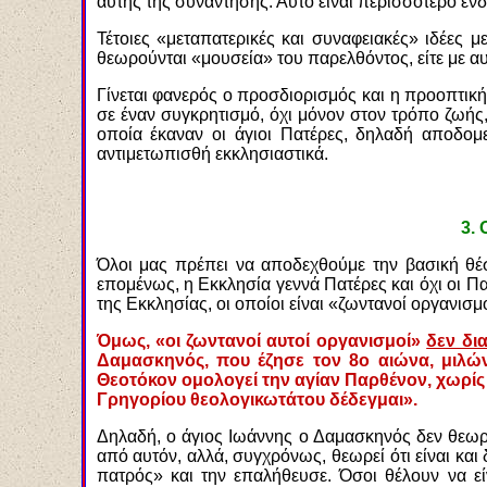
αυτής της συνάντησης. Αυτό είναι περισσότερο εν
Τέτοιες «μεταπατερικές και συναφειακές» ιδέες 
θεωρούνται «μουσεία» του παρελθόντος, είτε με αυ
Γίνεται φανερός ο προσδιορισμός και η προοπτική
σε έναν συγκρητισμό, όχι μόνον στον τρόπο ζωής,
οποία έκαναν οι άγιοι Πατέρες, δηλαδή αποδομ
αντιμετωπισθή εκκλησιαστικά.
3.
Ο
Όλοι μας πρέπει να αποδεχθούμε την βασική θέσ
επομένως, η Εκκλησία γεννά Πατέρες και όχι οι Πα
της Εκκλησίας, οι οποίοι είναι «ζωντανοί οργανισμο
Όμως, «οι ζωντανοί αυτοί οργανισμοί»
δεν δι
Δαμασκηνός, που έζησε τον 8ο αιώνα, μιλών
Θεοτόκον ομολογεί την αγίαν Παρθένον, χωρίς 
Γρηγορίου θεολογικωτάτου δέδεγμαι».
Δηλαδή, ο άγιος Ιωάννης ο Δαμασκηνός δεν θεωρε
από αυτόν, αλλά, συγχρόνως, θεωρεί ότι είναι κα
πατρός» και την επαλήθευσε. Όσοι θέλουν να εί