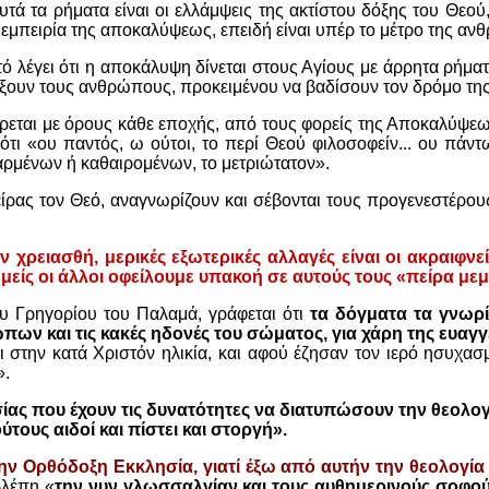
αυτά τα ρήματα είναι οι ελλάμψεις της ακτίστου δόξης του Θεού,
εμπειρία της αποκαλύψεως, επειδή είναι υπέρ το μέτρο της α
 λέγει ότι η αποκάλυψη δίνεται στους Αγίους με άρρητα ρήματα 
δάξουν τους ανθρώπους, προκειμένου να βαδίσουν τον δρόμο τη
έρεται με όρους κάθε εποχής, από τους φορείς της Αποκαλύψε
ότι «ου παντός, ω ούτοι, το περί Θεού φιλοσοφείν... ου πάντ
αρμένων ή καθαιρομένων, το μετριώτατον».
είρας τον Θεό, αναγνωρίζουν και σέβονται τους προγενεστέρου
χρειασθή, μερικές εξωτερικές αλλαγές είναι οι ακραιφνείς 
είς οι άλλοι οφείλουμε υπακοή σε αυτούς τους «πείρα με
ίου Γρηγορίου του Παλαμά, γράφεται ότι
τα δόγματα τα γνωρίζ
ων και τις κακές ηδονές του σώματος, για χάρη της ευαγγ
 στην κατά Χριστόν ηλικία, και αφού έζησαν τον ιερό ησυχασ
».
ησίας που έχουν τις δυνατότητες να διατυπώσουν την θεολογ
τους αιδοί και πίστει και στοργή».
ν Ορθόδοξη Εκκλησία, γιατί έξω από αυτήν την θεολογία
βλέπη «
την νυν γλωσσαλγίαν και τους αυθημερινούς σοφού