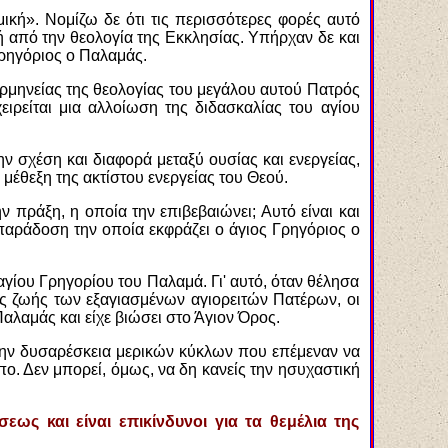
κή». Νομίζω δε ότι τις περισσότερες φορές αυτό
ή από την θεολογία της Εκκλησίας. Υπήρχαν δε και
Γρηγόριος ο Παλαμάς.
ρμηνείας της θεολογίας του μεγάλου αυτού Πατρός
ειρείται μια αλλοίωση της διδασκαλίας του αγίου
ν σχέση και διαφορά μεταξύ ουσίας και ενεργείας,
μέθεξη της ακτίστου ενεργείας του Θεού.
ν πράξη, η οποία την επιβεβαιώνει; Αυτό είναι και
ή παράδοση την οποία εκφράζει ο άγιος Γρηγόριος ο
γίου Γρηγορίου του Παλαμά. Γι' αυτό, όταν θέλησα
ς ζωής των εξαγιασμένων αγιορειτών Πατέρων, οι
αλαμάς και είχε βιώσει στο Άγιον Όρος.
 την δυσαρέσκεια μερικών κύκλων που επέμεναν να
ο. Δεν μπορεί, όμως, να δη κανείς την ησυχαστική
ως και είναι επικίνδυνοι για τα θεμέλια της