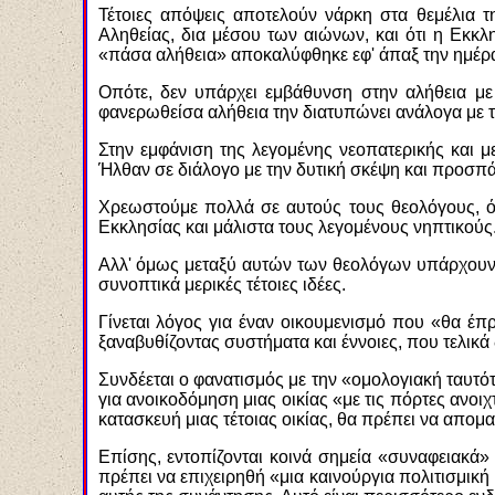
Τέτοιες απόψεις αποτελούν νάρκη στα θεμέλια τ
Αληθείας, δια μέσου των αιώνων, και ότι η Εκκ
«πάσα αλήθεια» αποκαλύφθηκε εφ' άπαξ την ημέρα
Οπότε, δεν υπάρχει εμβάθυνση στην αλήθεια με
φανερωθείσα αλήθεια την διατυπώνει ανάλογα με 
Στην εμφάνιση της λεγομένης νεοπατερικής και μ
Ήλθαν σε διάλογο με την δυτική σκέψη και προσ
Χρεωστούμε πολλά σε αυτούς τους θεολόγους, ό
Εκκλησίας και μάλιστα τους λεγομένους νηπτικούς
Αλλ' όμως μεταξύ αυτών των θεολόγων υπάρχουν 
συνοπτικά μερικές τέτοιες ιδέες.
Γίνεται λόγος για έναν οικουμενισμό που «θα έπρ
ξαναβυθίζοντας συστήματα και έννοιες, που τελικά 
Συνδέεται ο φανατισμός με την «ομολογιακή ταυτότη
για ανοικοδόμηση μιας οικίας «με τις πόρτες ανοι
κατασκευή μιας τέτοιας οικίας, θα πρέπει να απομακ
Επίσης, εντοπίζονται κοινά σημεία «συναφειακά»
πρέπει να επιχειρηθή «μια καινούργια πολιτισμική