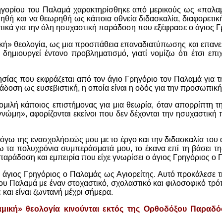
ηγορίου του Παλαμά χαρακτηρίσθηκε από μερικούς ως «παλαμι
ιμηθή και να θεωρηθή ως κάποια οθνεία διδασκαλία, διαφορετικ
τικά για την όλη ησυχαστική παράδοση που εξέφρασε ο άγιος 
ική» θεολογία, ως μια προσπάθεια επαναδιατύπωσης και επανε
δημιουργεί έντονο προβληματισμό, γιατί νομίζω ότι έτσι επιχ
ησίας που εκφράζεται από τον άγιο Γρηγόριο τον Παλαμά για τη
δοση ως ευσεβιστική, η οποία είναι η οδός για την προσωπική 
ομιλή κάποιος επιστήμονας για μια θεωρία, όταν απορρίπτη τη
αγνώμη», αφορίζονται εκείνοι που δεν δέχονται την ησυχαστικ
όγω της ενασχολήσεώς μου με το έργο και την διδασκαλία του α
ω τα πολυχρόνια συμπεράσματά μου, το έκανα επί τη βάσει τη
παράδοση και εμπειρία που είχε γνωρίσει ο άγιος Γρηγόριος ο Π
: Ο άγιος Γρηγόριος ο Παλαμάς ως Αγιορείτης. Αυτό προκάλεσε
ου Παλαμά με έναν στοχαστικό, σχολαστικό και φιλοσοφικό τρόπ
και είναι ζωντανή μέχρι σήμερα.
ική» θεολογία κινούνται εκτός της Ορθοδόξου Παραδόσε