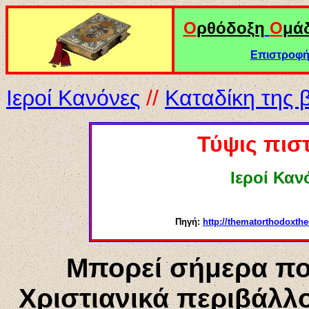
Ο
ρθόδοξη
Ο
μά
Επιστροφή 
Ιεροί Κανόνες
//
Καταδίκη της 
Τύψις πισ
Ιεροί Καν
Πηγή:
http://thematorthodoxth
Μπορεί σήμερα πο
Χριστιανικά περιβάλλ