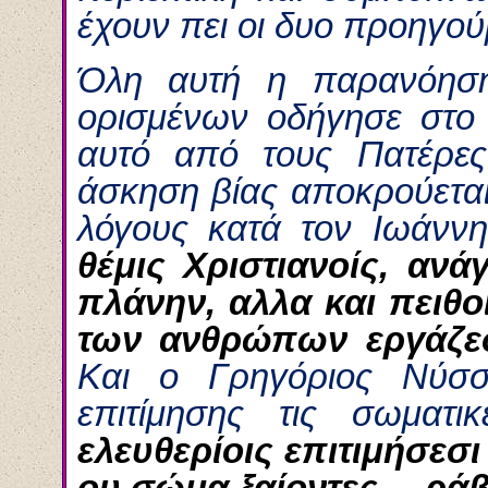
έχουν πει οι δυο προηγού
Όλη αυτή η παρανόηση
ορισμένων οδήγησε στο 
αυτό από τους Πατέρε
άσκηση βίας αποκρούεται
λόγους κατά τον Ιωάνν
θέμις Χριστιανοίς, ανά
πλάνην, αλλα και πειθο
των ανθρώπων εργάζε
Και ο Γρηγόριος Νύσσ
επιτίμησης τις σωματ
ελευθερίοις επιτιμήσεσ
ου σώμα ξαίοντες… ράβ