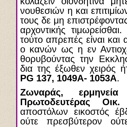
κολάζειν οιονδήτινα μήτ
νουθεσιών η και επιτιμίω
τους δε μη επιστρέφοντα
αρχοντικής τιμωρείσθαι
τούτο απρεπές είναι και α
ο κανών ως η εν Αντιοχ
θορυβούντας την Εκκλησ
δια της έξωθεν χειρός ή
PG 137, 1049A- 1053A
.
Ζωναράς, ερμηνεί
Πρωτοδευτέρας Οικ
αποστόλων εικοστός έβ
ούτε πρεσβύτερον ούτ