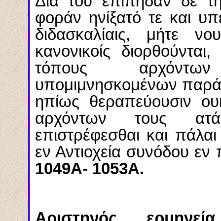
Δια του επιπηδάν δε τη
φοράν ηνίξατό τε και υπέ
διδασκαλίαις, μήτε νου
κανονικοίς διορθούνται
τόπους αρχόντων
υπομιμνησκομένων παρά τ
ηπίως θεραπεύουσιν ου
αρχόντων τους ατά
επιστρέφεσθαι και πάλαι
εν Αντιοχεία συνόδου εν
1049A- 1053A.
Αριστηνός, ερμηνε