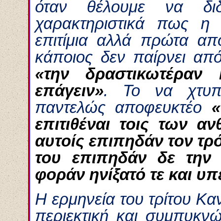
όταν θέλουμε να διδ
χαρακτηριστικά πως η 
επιτίμια αλλά πρώτα απ
κάποιος δεν παίρνει απ
«την δραστικωτέραν 
επάγειν»
. Το να χτυπ
παντελώς αποφευκτέο
«
επιτιθέναι τοις των α
αυτοίς επιπηδάν τον τρ
του επιπηδάν δε την 
φοράν ηνίξατό τε και υ
Η ερμηνεία του τρίτου Κα
περιεκτική και συμπυκνώ