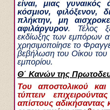
είναι, μιας γυναικός
κόσμιον, φιλόξενον, δ
πλήκτην, μη αισχροκε
αφιλάργυρον
. Τέλος ξ
εκδίωξης των εμπόρων α
χρησιμοποίησε το Φραγγέ
βεβήλωση του Οίκου του Π
εμπορίου.
Θ΄ Κανών της Πρωτοδευ
Του αποστολικού και 
τύπτειν επιχειρούντ
απίστους αδικήσαντας 