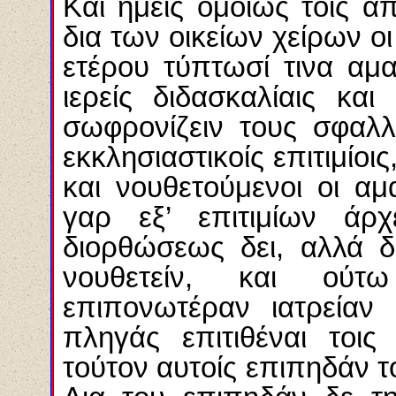
Και ημείς ομοίως τοις α
δια των οικείων χείρων οι 
ετέρου τύπτωσί τινα αμ
ιερείς διδασκαλίαις και
σωφρονίζειν τους σφαλλ
εκκλησιαστικοίς επιτιμίοις
και νουθετούμενοι οι α
γαρ εξ’ επιτιμίων άρχ
διορθώσεως δει, αλλά δ
νουθετείν, και ούτ
επιπονωτέραν ιατρείαν 
πληγάς επιτιθέναι τοι
τούτον αυτοίς επιπηδάν τ