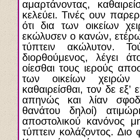
αμαρτάνοντας, καθαιρεί
κελεύει. Τινές ουν παρε
ότι δια των οικείων χε
εκώλυσεν ο κανών, ετέρω 
τύπτειν ακώλυτον. 
διορθούμενος, λέγει άτ
οίεσθαι τους ιερούς απο
των οικείων χειρών 
καθαιρείσθαι, τον δε εξ’ 
απηνώς και λίαν σφοδ
θανάτου δηλοί) ατιμώρ
αποστολικού κανόνος μη
τύπτειν κολάζοντος. Διο 