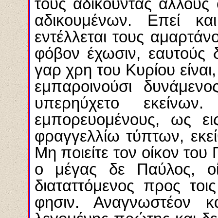
τους αδικούντας άλλους 
αδικουμένων. Επεί κ
εντέλλεται τους αμαρτάνον
φόβον έχωσιν, εαυτούς δ
γαρ χρη του Κυρίου είναι,
εμπαροινούσι δυνάμενο
υπερηύχετο εκείνω
εμπορευομένους, ως ει
φραγγελλίω τύπτων, εκεί
Μη ποιείτε τον οίκον του
ο μέγας δε Παύλος, οί
διαταττόμενος προς τοις
φησιν. Αναγνωστέον κ