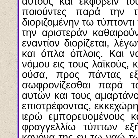
αυτούς και εκφοβείν το
ποιούντες παρά την τ
διοριζομένην τω τύπτοντι 
την αριστεράν καθαιρού
εναντίον διορίζεται, λέγ
και όπλα όπλοις. Και ν
νόμου εις τους λαϊκούς, 
ούσα, προς πάντας εξ
σωφρονίζεσθαι παρά τ
αυτών και τους αμαρτάνο
επιστρέφοντας, εκκεχώρητ
ιερώ εμπορευομένους κα
φραγγελλίω τύπτων εξή
κανόνα της εν τω ναώ τ