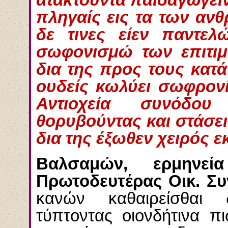
πληγαίς εις τα των αν
δε τινες είεν παντελ
σωφονισμώ των επιτιμί
δια της προς τους κατ
ουδείς κωλύει σωφρονίζ
Αντιοχεία συνόδο
θορυβούντας και στάσει
δια της έξωθεν χειρός ε
Βαλσαμών, ερμηνε
Πρωτοδευτέρας Οικ. Σ
κανών καθαιρείσθαι δ
τύπτοντας οιονδήτινα π