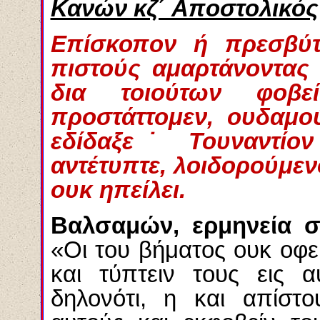
Κανών κζ΄ Αποστολικός
Επίσκοπον ή πρεσβύτ
πιστούς αμαρτάνοντας 
δια τοιούτων φοβεί
προστάττομεν, ουδαμο
εδίδαξε˙ Τουναντίον
αντέτυπτε, λοιδορούμεν
ουκ ηπείλει.
Βαλσαμών, ερμηνεία σ
«Οι του βήματος ουκ οφε
και τύπτειν τους εις α
δηλονότι, η και απίστο