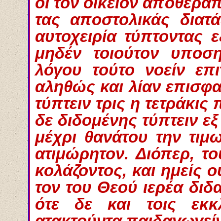
οι τον οικείον αποθερα
τας αποστολικάς διατ
αυτοχειρία τύπτοντας ε
μηδέν τοιούτον υποση
λόγου τούτο νοείν επ
αληθώς και λίαν επισφα
τύπτειν τρις η τετράκις
δε διδομένης τύπτειν ε
μέχρι θανάτου την τιμ
ατιμώρητον. Διόπερ, τ
κολάζοντος, και ημείς 
τον του Θεού ιερέα διδα
ότε δε και τοις εκκλη
ατακτούντα παιδαγωγείν,