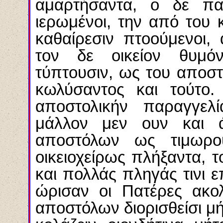
αμαρτήσαντα, ο δε π
ιερωμένοι, την από του
καθαίρεσιν πτοούμενοι,
τον δε οικείον θυμόν
τύπτουσιν, ως του αποσ
κωλύσαντος και τούτο.
αποστολικήν παραγγελί
μάλλον μεν ουν και ά
αποστόλων ως τιμωρο
οικειοχείρως πλήξαντα, 
και πολλάς πληγάς τινι ε
ώρισαν οι Πατέρες ακο
αποστόλων διορισθείσι μ