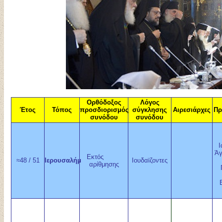
Ορθόδοξος
Λόγος
Έτος
Τόπος
προσδιορισμός
σύγκλησης
Αιρεσιάρχες
Πρ
συνόδου
συνόδου
Ι
Άγ
Εκτός
≈48 / 51
Ιερουσαλήμ
Ιουδαϊζοντες
αρίθμησης