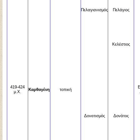
Πελαγιανισμός
Πελάγιος
Κελέστιος
419-424
Ε
Καρθαγένη
τοπική
μ.Χ.
Δονατισμός
Δονάτος