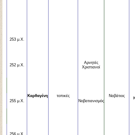
253 μ.Χ.
Αρνητές
252 μ.Χ.
Χριστιανοί
Καρθαγένη
τοπικές
Ναβάτιος
255 μ.Χ.
Νοβατιανισμός
256 μ.Χ.