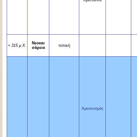
Νεοκαι
≈
315 μ.Χ.
τοπική
σάρεια
Αρειανισμός