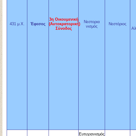
3η Οικουμενική
Νεστορια
431 μ.Χ.
Έφεσος
(Αυτοκρατορική)
Νεστόριος
νισμός
Σύνοδος
Αλ
Ευτυχιανισμός