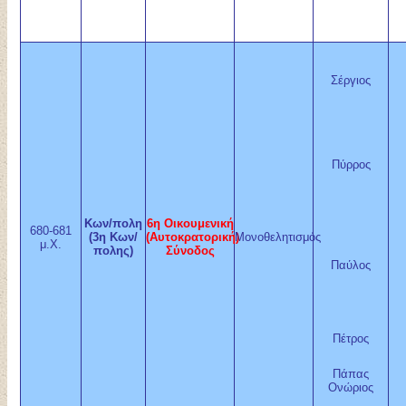
Σέργιος
Πύρρος
Κων/πολη
6η Οικουμενική
680-681
(3η Κων
/
(Αυτοκρατορική)
Μονοθελητισμός
μ.Χ.
πολης)
Σύνοδος
Παύλος
Πέτρος
Πάπας
Ονώριος