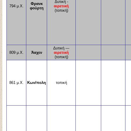
Δυτική
-
Φρανκ
794 μ.Χ.
αιρετική
φούρτη
(τοπική)
Δυτική —
809 μ.Χ.
Άαχεν
αιρετική
(τοπική)
861 μ.Χ.
Κων/πολη
τοπική