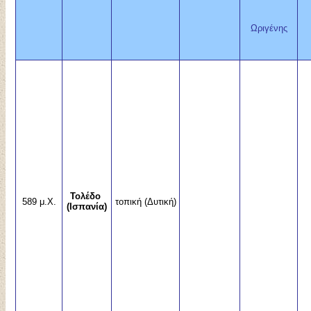
Ωριγένης
Τολέδο
589 μ.Χ.
τοπική (Δυτική)
(Ισπανία)