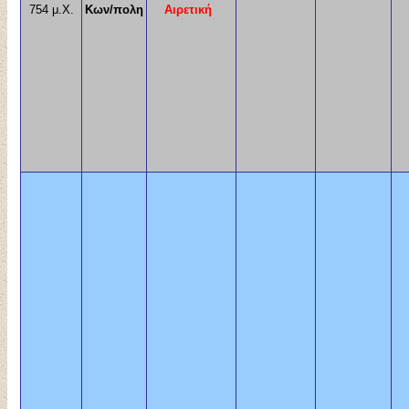
754 μ.Χ.
Κων/πολη
Αιρετική