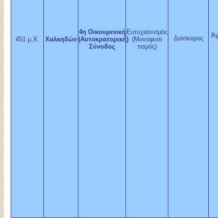
4η Οικουμενική
Ευτυχιανισμός
Άγ
Διόσκορος
451 μ.Χ.
Χαλκηδών
(Αυτοκρατορική)
(Μονοφυσι
Σύνοδος
τισμός)