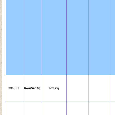
394 μ.Χ.
Κων/πολη
τοπική