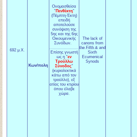
Ονομασθείσα
"
Πενθέκτη
"
(Πέμπτη-Έκτη)
επειδή
αποτελούσε
συνόψιση της
5ης και της 6ης
Οικουμενικής
The lack of
Συνόδων.
canons from
..............................
the Fifth & and
692 μ.Χ.
Επίσης γνωστή
Sixth
ως η "
εν
Ecumenical
Τρούλλω
Synods
Κων/πολη
Σύνοδος
"
(κυριολεκτικά
κάτω από τον
τρούλλο), εξ
ατίας του κτιρίου
όπου έλαβε
χώρα.