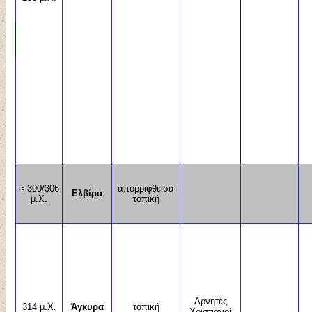
≈ 300/306
απορριφθείσα
Ελβίρα
μ.Χ.
τοπική
Αρνητές
314 μ.Χ.
Άγκυρα
τοπική
Χριστιανοί