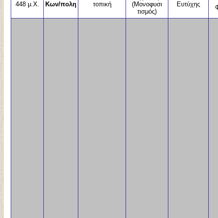
448 μ.Χ.
Κων/πολη
τοπική
(Μονοφυσι
Ευτύχης
τισμός)