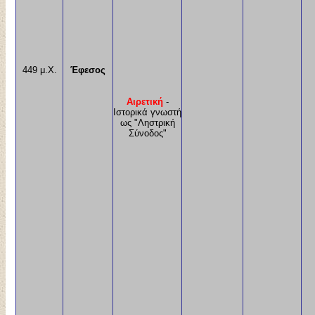
449 μ.Χ.
Έφεσος
Αιρετική
-
Ιστορικά γνωστή
ως "Ληστρική
Σύνοδος"