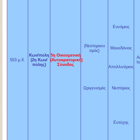
Ευνόμιος
(Νεστοριανι
Μακεδόνιος
σμός)
Κων/πολη
5η Οικουμενική
Α
553 μ.Χ.
(2η Κων/
(Αυτοκρατορική)
Ι
πολης)
Σύνοδος
Απολλινάριος
Ωριγενισμός
Νεστόριος
Ευτύχης