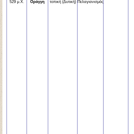
529 μ.Χ.
Οράγγη
τοπική (Δυτική)
Πελαγιανισμός