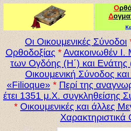
Ο
ρθ
Δ
ογμα
Κε
Οι Οικουμενικές Σύνοδοι
Ορθοδοξίας
*
Ανακοινωθέν Ι. 
των Ογδόης (Η΄) και Ενάτης
Οικουμενική Σύνοδος και
«Filioque»
*
Περί της αναγνω
έτει 1351 μ.Χ. συγκληθείσης 
*
Οικουμενικές και άλλες Μ
Χαρακτηριστικά