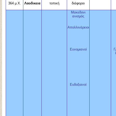
364 μ.Χ.
Λαοδικεια
τοπική
διάφοροι
Μακεδονι
ανισμός
Απολλινάρειοι
Ευνομιανοί
Γ
Ευδοξιανοί