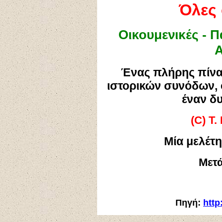
Όλες 
Οικουμενικές - Π
Α
Ένας πλήρης πίνα
ιστορικών συνόδων, 
έναν δ
(
C) T.
Μία
μελέτη
Μετ
Πηγή:
http