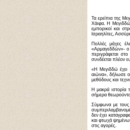
Τα ερείπια της Με
Χάιφα. Η Μεγιδδώ
εμπορικοί και στρ
Ισραηλίτες, Ασσύρι
Πολλές μάχες έλ
«Αρμαγεδδών»- ο 
περιγράφεται στο
συνδέεται πλέον ε
«Η Μεγιδδώ έχει 
αιώνα», δήλωσε ο
μεθόδους και τεχν
Η μακρά ιστορία
σήμερα θεωρούνται
Σύμφωνα με τους 
συμπεριλαμβανομέ
δεν έχει καταγραφ
και φτωχά ψημένων
στις αγορές.