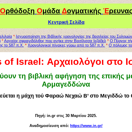
Ο
ρθόδοξη
Ο
μάδα
Δ
ογματικής
Έ
ρευνα
Κεντρική Σελίδα
αλιλαία
*
Ισχυροποίηση της Βιβλικής χρονολογίας της βασιλείας του Σολομώ
δ
*
Αρχαίος σφραγιδόλιθος που ανήκε στην Βασίλισσα Ιεζάβελ
*
O Πύργος τής
ς το 587 π.Χ.
*
Χρονολογικοί πίνακες γύρω από το 587 π.Χ.
*
Ο πόλεμος τ
s
of Israel: Αρχαιολόγοι στο 
ύουν τη βιβλική αφήγηση της επικής μ
Αρμαγεδδώνα
ύεται η μάχη τού Φαραώ Νεχαώ Β’ στο Μεγιδδώ το 
Πηγή:
in
.
gr
στις 30 Μαρτίου 2025.
Αναδημοσίευση από:
https://www.in.gr/