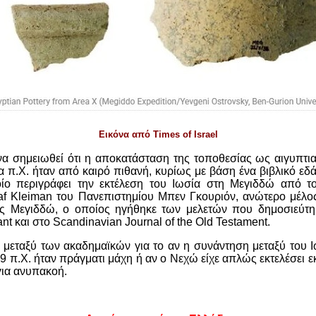
Εικόνα από Times of Israel
 να σημειωθεί ότι η αποκατάσταση της τοποθεσίας ως αιγυπτι
α π.Χ. ήταν από καιρό πιθανή, κυρίως με βάση ένα βιβλικό εδά
οίο περιγράφει την εκτέλεση του Ιωσία στη Μεγιδδώ από 
f Kleiman του Πανεπιστημίου Μπεν Γκουριόν, ανώτερο μέλ
ς Μεγιδδώ, ο οποίος ηγήθηκε των μελετών που δημοσιεύτη
nt και στο Scandinavian Journal of the Old Testament.
 μεταξύ των ακαδημαϊκών για το αν η συνάντηση μεταξύ του Ι
9 π.Χ. ήταν πράγματι μάχη ή αν ο Νεχώ είχε απλώς εκτελέσει εκ
για ανυπακοή.