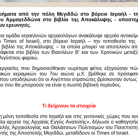
υρήματα από την πόλη Μεγιδδώ στο βόρειο Ισραήλ - τη
ου Αρμαγεδδώνα στο βιβλίο της Αποκάλυψης - υποστηρ
υν ερευνητές.
μια ομάδα ισραηλινών αρχαιολόγων ανακάλυψε αρχαία αντικεί
 Times of Israel), στο βόρειο Ισραήλ – την τοποθεσία της 
βιβλίο της Αποκάλυψης – τα οποία μπορεί να αποτελούν από
άφεται στα βιβλία των Βασιλέων Β’ και των Χρονικών μεταξύ
 Αιγύπτιου φαραώ.
εργασίες που δημοσιεύθηκαν νωρίτερα φέτος εξηγούσαν π
ιακών κεραμικών του 7ου αιώνα μ.Χ. βρέθηκε σε πρόσφατ
που υποδηλώνει ότι οι Αιγύπτιοι στρατιώτες βρίσκονταν όντως
δο που θα μπορούσε να είναι η σωστή βιβλική περίοδος.
Τι δείχνουν τα στοιχεία
η μόνη τοποθεσία στο Ισραήλ και στις γειτονικές χώρες που αν
άλα αρχεία της Αρχαίας Εγγύς Ανατολής», δήλωσε ο καθηγητής I
χολής Αρχαιολογίας και Θαλάσσιων Πολιτισμών του Πανεπιστημ
τής της Αποστολής Μεγιδδώ, μεταδίδουν οι Times of Israel.