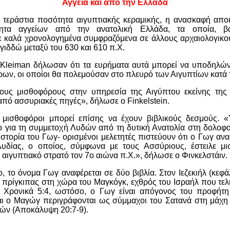
Αγγεία και από την Ελλάδα
 τεράστια ποσότητα αιγυπτιακής κεραμικής, η ανασκαφή απο
τητα αγγείων από την ανατολική Ελλάδα, τα οποία, βά
 καλά χρονολογημένα συμφραζόμενα σε άλλους αρχαιολογικο
γιδδώ μεταξύ του 630 και 610 π.Χ.
αι Kleiman δήλωσαν ότι τα ευρήματα αυτά μπορεί να υποδηλώ
ν, οι οποίοι θα πολεμούσαν στο πλευρό των Αιγυπτίων κατά τ
ιους μισθοφόρους στην υπηρεσία της Αιγύπτου εκείνης τη
 από ασσυριακές πηγές», δήλωσε ο Finkelstein.
 μισθοφόροι μπορεί επίσης να έχουν βιβλικούς δεσμούς. 
λο για τη συμμετοχή Λυδών από τη δυτική Ανατολία στη δολοφο
 ιστορία του Γωγ- ορισμένοι μελετητές πιστεύουν ότι ο Γωγ ανα
Λυδίας, ο οποίος, σύμφωνα με τους Ασσύριους, έστειλε μ
αιγυπτιακό στρατό τον 7ο αιώνα π.Χ.», δήλωσε ο Φινκελστάιν.
ο, το όνομα Γωγ αναφέρεται σε δύο βιβλία. Στον Ιεζεκιήλ (κεφά
ς πρίγκιπας στη χώρα του Μαγκόγκ, εχθρός του Ισραήλ που τελ
 Χρονικά 5:4, ωστόσο, ο Γωγ είναι απόγονος του προφήτη
αι ο Μαγώγ περιγράφονται ως σύμμαχοι του Σατανά στη μάχη 
ρών (Αποκάλυψη 20:7-9).