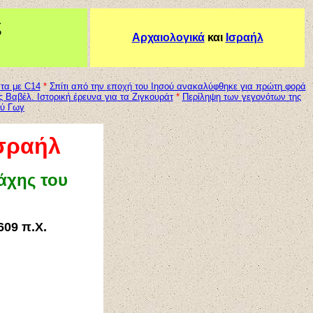
ς
Αρχαιολ
ογικά
και
Ισραήλ
ντα με C14
*
Σπίτι από την εποχή του Ιησού ανακαλύφθηκε για πρώτη φορά
 Βαβέλ. Ιστορική έρευνα για τα Ζιγκουράτ
*
Περίληψη των γεγονότων της
ού Γωγ
Ισραήλ
άχης του
609 π.Χ.