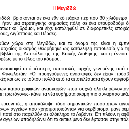
Η Μεγιδδώ
γιδδώ, βρίσκονται σε ένα εθνικό πάρκο περίπου 30 χιλιόμετρα 
 ήταν μια στρατηγικής σημασίας πόλη σε ένα σταυροδρόμι ό
ατιωτικοί δρόμοι, και είχε καταληφθεί σε διαφορετικές εποχ
ους, Αιγύπτιους και Πέρσες.
αβαν χώρα στη Μεγιδδώ, και το όνομά της είναι η έμπν
αρχαίος οικισμός θεωρήθηκε ως κατάλληλη τοποθεσία για τη
 βιβλίο της Αποκάλυψης της Καινής Διαθήκης, και η έννοι
υρέως με το τέλος του κόσμου.
ανασκαφεί από τέσσερις αποστολές, αρχής γενομένης από τ
 Φινκελστάιν. «Οι προηγούμενες ανασκαφές δεν είχαν πρόσ
ικές και ως εκ τούτου πολλά από τα αποτελέσματα έχουν αμφισβ
 των καταστροφικών ανασκαφών -που συχνά ολοκληρώνονταν
 πρωτόγονες- κάνει τα νέα ευρήματα ακόμη πιο συναρπαστικά.
ερευνητές, η αποκάλυψη τόσο σημαντικών ποσοτήτων αιγυπ
νων αγγείων που χρησιμοποιούνταν για σερβίρισμα, μαγείρεμ
εί ποτέ στο παρελθόν σε ολόκληρο το Λεβάντε. Επιπλέον, η α
 αγγείων υποδηλώνει ότι τα αντικείμενα δεν έφτασαν στην πό