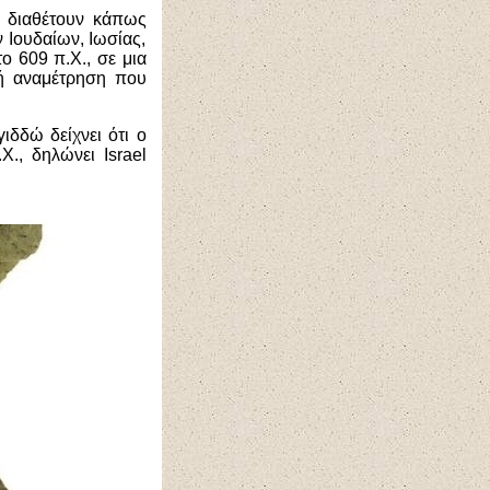
ς διαθέτουν κάπως
 Ιουδαίων, Ιωσίας,
ο 609 π.Χ., σε μια
κή αναμέτρηση που
δδώ δείχνει ότι ο
., δηλώνει Israel