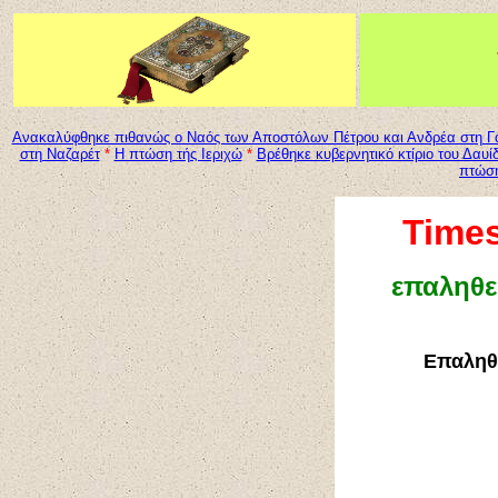
Ανακαλύφθηκε πιθανώς ο Ναός των Αποστόλων Πέτρου και Ανδρέα στη Γ
στη Ναζαρέτ
*
Η πτώση τής Ιεριχώ
*
Βρέθηκε κυβερνητικό κτίριο του Δαυί
πτώση
Time
επαληθε
Επαληθε