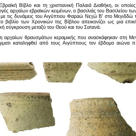
βραϊκή Βίβλο και τη χριστιανική Παλαιά Διαθήκη, οι οποίε
ογές αρχαίων εβραϊκών κειμένων, ο βασιλιάς του Βασιλείου των
με τις δυνάμεις του Αιγύπτιου Φαραώ Νεχώ Β’ στο Μεγιδδώ τ
ο βιβλίο των Χρονικών της Βίβλου απεικονίζει ως μια επι
ική σύγκρουση μεταξύ του Θεού και του Σατανά.
η αρχαίων θραυσμάτων κεραμικής που ανασκάφηκαν στη Μεγι
άγματι καταληφθεί από τους Αιγύπτιους τον έβδομο αιώνα π.Χ