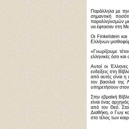
Παράλληλα με την
σημαντική ποσό
παραλληλισμών με
να έφτασαν στη Με
Οι Finkelstein κ
Ελλήνων μισθοφόρω
«Γνωρίζουμε τέτο
ελληνικές όσο και
Αυτοί οι Έλληνες
ενδείξεις στη Βίβ
από αυτές είναι η
τον βασιλιά της 
υπηρετήσουν στον 
Στην εβραϊκή Βίβλ
είναι ένας αρχηγό
από τον Θεό. Στα
Διαθήκη, ο Γωγ κ
στο τέλος των και