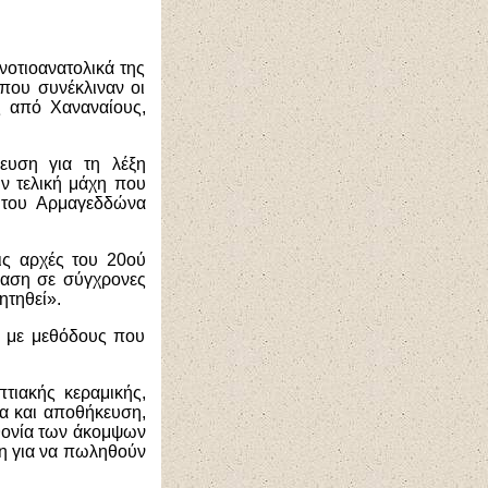
νοτιοανατολικά της
που συνέκλιναν οι
ές από Χαναναίους,
ευση για τη λέξη
ν τελική μάχη που
α του Αρμαγεδδώνα
ις αρχές του 20ού
βαση σε σύγχρονες
ητηθεί».
 με μεθόδους που
τιακής κεραμικής,
α και αποθήκευση,
φθονία των άκομψων
λη για να πωληθούν