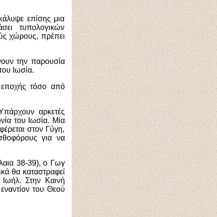
κάλυψε επίσης μια
σει τυπολογικών
ύς χώρους, πρέπει
νουν την παρουσία
ου Ιωσία.
ς εποχής τόσο από
«Υπάρχουν αρκετές
νία του Ιωσία. Μία
φέρεται στον Γύγη,
ισθοφόρους για να
λαια 38-39), ο Γωγ
ικά θα καταστραφεί
 Ιωήλ. Στην Καινή
εναντίον του Θεού