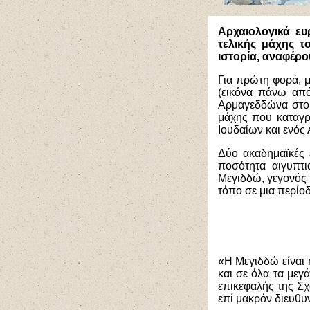
Aρχαιολογικά ε
τελικής μάχης τ
ιστορία, αναφέρο
Για πρώτη φορά, 
(εικόνα πάνω από
Αρμαγεδδώνα στο 
μάχης που καταγρ
Ιουδαίων και ενός
Δύο ακαδημαϊκές 
ποσότητα αιγυπτ
Μεγιδδώ, γεγονός 
τόπο σε μια περίο
«Η Μεγιδδώ είναι 
και σε όλα τα μεγ
επικεφαλής της Σ
επί μακρόν διευθυν