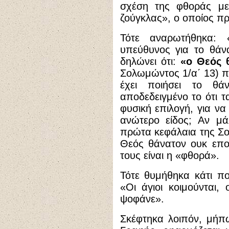
σχέση της φθοράς με
ζούγκλας», ο οποίος πρό
Τότε αναρωτήθηκα:
υπεύθυνος για το θάν
δηλώνει ότι:
«ο Θεός 
Σολωμώντος 1/α΄ 13) π
έχει ποιήσει το θά
αποδεδειγμένο το ότι 
φυσική επιλογή, για ν
ανώτερο είδος; Αν μά
πρώτα κεφάλαια της Σο
Θεός θάνατον ουκ εποί
τους είναι η «φθορά».
Τότε θυμήθηκα κάτι πο
«Οι άγιοι κοιμούνται,
ψοφάνε».
Σκέφτηκα λοιπόν, μήπ