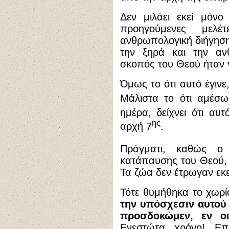
Δεν μιλάει εκεί μόνο
προηγούμενες μελ
ανθρωπολογική διήγηση
την ξηρά και την ανθ
σκοπός του Θεού ήταν
Όμως το ότι αυτό έγινε
Μάλιστα το ότι αμέσω
ημέρα, δείχνει ότι αυ
ης
αρχή 7
.
Πράγματι, καθώς ο
κατάπαυσης του Θεού, 
Τα ζώα δεν έτρωγαν εκε
Τότε θυμήθηκα το χωρ
την υπόσχεσιν αυτού 
προσδοκώμεν, εν ο
Ενεστώτα χρόνο! Ε