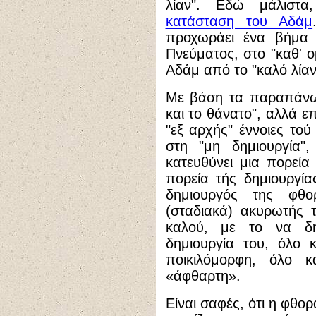
λίαν". Εδώ μάλιστα
κατάσταση του Αδάμ
προχωράει ένα βήμα 
Πνεύματος, στο "καθ' ο
Αδάμ από το "καλό λίαν"
Με βάση τα παραπάνω,
και το θάνατο", αλλά ε
"εξ αρχής" έννοιες το
στη "μη δημιουργία"
κατευθύνει μια πορεία
πορεία τής δημιουργία
δημιουργός της φθ
(σταδιακά) ακυρωτής 
καλού, με το να δημ
δημιουργία του, όλο 
ποικιλόμορφη, όλο κ
«άφθαρτη».
Είναι σαφές, ότι η φθ