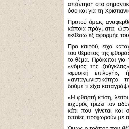
απάντηση στο σημαντικό
όσο και για τη Χριστιαν
Προτού όμως αναφερθ
κάποια πράγματα, ώστε
εκθέσω εξ αφορμής του
Προ καιρού, είχα κατα
του θέματος της φθοράς
το θέμα. Πρόκειται για
«νόμος της ζούγκλας»
«φυσική επιλογή», 
«ανταγωνιστικότητα τ
δούμε τι είχα καταγράψε
«Η φθαρτή κτίση, λειτο
ισχυρός τρώει τον αδύ
κάτι που γίνεται και σ
οποίες προχωρούν με αυ
Όμως ο τρόπος που θέλε