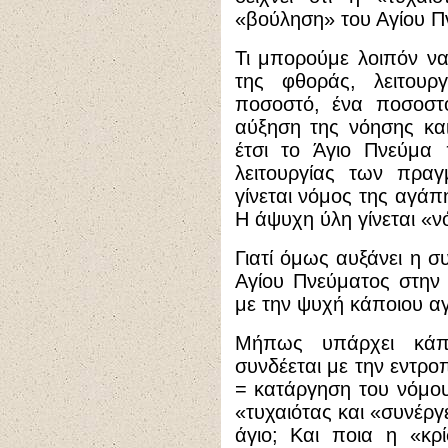
«βούληση» του Αγίου Π
Τι μπορούμε λοιπόν ν
της φθοράς, λειτουρ
ποσοστό, ένα ποσοστό
αύξηση της νόησης κα
έτσι το Άγιο Πνεύμα 
λειτουργίας των πρα
γίνεται νόμος της αγάπη
Η άψυχη ύλη γίνεται «ν
Γιατί όμως αυξάνει η 
Αγίου Πνεύματος στην 
με την ψυχή κάποιου αγ
Μήπως υπάρχει κάπ
συνδέεται με την εντρο
= κατάργηση του νόμου
«τυχαιότας και «συνέργ
άγιο; Και ποια η «κρ