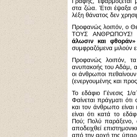
Γραφής, εφαρμόζεται 
στα ζώα. Έτσι έψαξα σ
λέξη θάνατος δεν χρησι
Προφανώς λοιπόν, ο Θε
ΤΟΥΣ ΑΝΘΡΩΠΟΥΣ! Τ
άλωσιν και φθοράν»
συμφραζόμενα μιλούν εκ
Προφανώς λοιπόν, τ
ανυπακοής του Αδάμ, α
οι άνθρωποι πεθαίνου
(ενεργουμένης και προς
Το εδάφιο Γένεσις 1/α
Φαίνεται πράγματι ότι
και τον άνθρωπο είναι
είναι ότι κατά το εδά
Πού; Πολύ παράξενο, α
αποδειχθεί επιστημονι
από την αρχή της ύπαρ