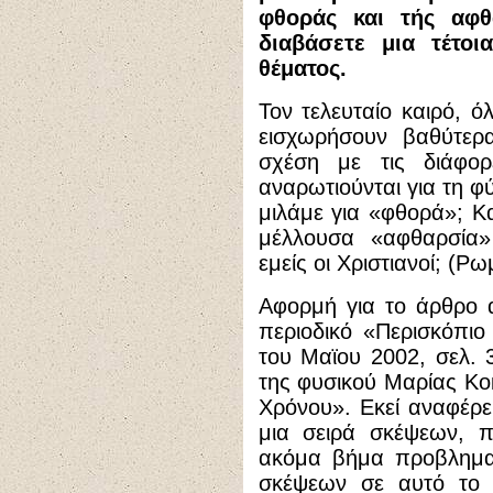
φθοράς και τής αφθ
διαβάσετε μια τέτοι
θέματος.
Τον τελευταίο καιρό, ό
εισχωρήσουν βαθύτερ
σχέση με τις διάφορε
αναρωτιούνται για τη φ
μιλάμε για «φθορά»; Κα
μέλλουσα «αφθαρσία»
εμείς οι Χριστιανοί; (Ρω
Αφορμή για το άρθρο 
περιοδικό «Περισκόπιο
του Μαϊου 2002, σελ. 3
της φυσικού Μαρίας Κο
Χρόνου». Εκεί αναφέρει
μια σειρά σκέψεων, π
ακόμα βήμα προβληματ
σκέψεων σε αυτό το 