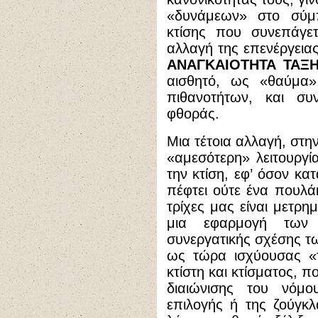
«δυνάμεων» στο σύμ
κτίσης που συνεπάγετ
αλλαγή της επενέργεια
ΑΝΑΓΚΑΙΟΤΗΤΑ ΤΑΞ
αισθητό, ως «θαύμα
πιθανοτήτων, και συ
φθοράς.
Μια τέτοια αλλαγή, στη
«αμεσότερη» λειτουργ
την κτίση, εφ’ όσον κα
πέφτει ούτε ένα πουλάκ
τρίχες μας είναι μετρη
μια εφαρμογή των 
συνεργατικής σχέσης τω
ως τώρα ισχύουσας «τ
κτίστη και κτίσματος, π
διαιώνισης του νόμ
επιλογής ή της ζούγκλ