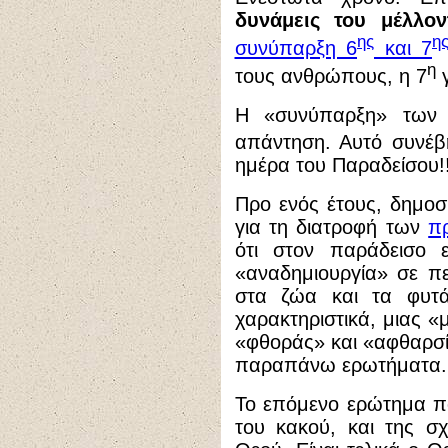
δυνάμεις του μέλλο
ης
η
συνύπαρξη 6
και 7
η
τους ανθρώπους, η 7
γ
Η «συνύπαρξη» των δ
απάντηση. Αυτό συνέβ
ημέρα του Παραδείσου!!
Προ ενός έτους, δημοσι
για τη διατροφή των
π
ότι στον παράδεισο 
«αναδημιουργία» σε π
στα ζώα και τα φυτά
χαρακτηριστικά, μιας «
«φθοράς» και «αφθαρσία
παραπάνω ερωτήματα.
Το επόμενο ερώτημα που
του κακού, και της σ