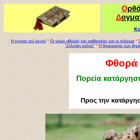
Ο
ρθ
Δ
ογμα
Κε
Η
έννοια τού κενού
*
Οι νόμοι φθοράς και αφθαρσίας και οι πόλεμοι
*
"έλλειψη καλού"
*
Η δημιουργία τών θηρί
Φθορά 
Πορεία κατάργηση
Προς την κατάργη