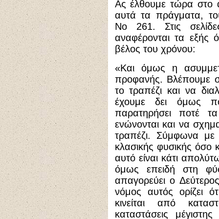
Ας έλθουμε τώρα στο
αυτά τα πράγματα, το
Νο 261. Στις σελίδ
αναφέρονται τα εξής 
βέλος του χρόνου:
«Και όμως η ασυμμετ
προφανής. Βλέπουμε σ
το τραπέζι και να δια
έχουμε δει όμως πο
παρατηρήσει ποτέ τ
ενώνονται και να σχημ
τραπέζι. Σύμφωνα με 
κλασικής φυσικής όσο κ
αυτό είναι κάτι απολύτ
όμως επειδή στη φύσ
απαγορεύει ο Δεύτερο
νόμος αυτός ορίζει ό
κινείται από κατασ
καταστάσεις μέγιστης