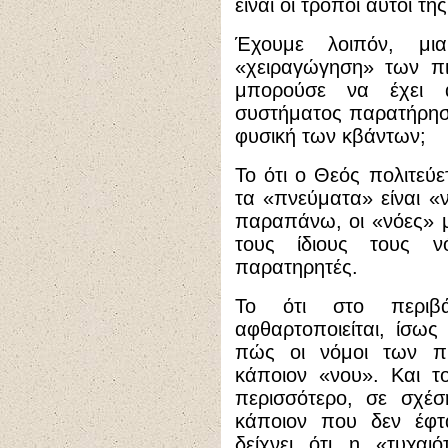
είναι οι τρόποι αυτοί τη
Έχουμε λοιπόν, μι
«χειραγώγηση» των πι
μπορούσε να έχει 
συστήματος παρατήρησ
φυσική των κβάντων;
Το ότι ο Θεός πολιτεύ
τα «πνεύματα» είναι «ν
παραπάνω, οι «νόες» 
τους ίδιους τους 
παρατηρητές.
Το ότι στο περιβ
αφθαρτοποιείται, ίσως
πώς οι νόμοι των πι
κάποιον «νου». Και το
περισσότερο, σε σχέσ
κάποιον που δεν έφτ
δείχνει ότι η «τυχαι