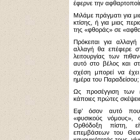
έφερνε την αφθαρτοποίη
Μιλάμε πράγματι για μ
κτίσης, ή για μιας περ
της «φθοράς» σε «αφθα
Πρόκειται για αλλαγή 
αλλαγή θα επέφερε σ
λειτουργίας των πιθα
αυτό στο βέλος και σ
σχέση μπορεί να έχε
ημέρα του Παραδείσου;
Ως προσέγγιση των 
κάποιες πρώτες σκέψει
Εφ’ όσον αυτό που
«φυσικούς νόμους», 
Ορθόδοξη πίστη, ε
επεμβάσεων του Θεο
κανονικότητάς τους, γί