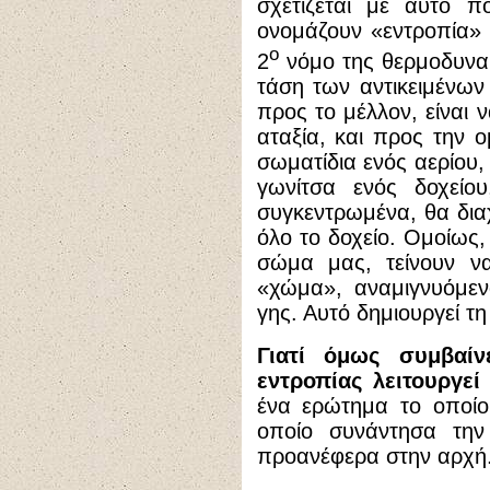
σχετίζεται με αυτό π
ονομάζουν «εντροπία»
ο
2
νόμο της θερμοδυναμ
τάση των αντικειμένων
προς το μέλλον, είναι 
αταξία, και προς την ο
σωματίδια ενός αερίου,
γωνίτσα ενός δοχείο
συγκεντρωμένα, θα δια
όλο το δοχείο. Ομοίως,
σώμα μας, τείνουν να
«χώμα», αναμιγνυόμεν
γης. Αυτό δημιουργεί τη
Γιατί όμως συμβαίν
εντροπίας λειτουργεί
ένα ερώτημα το οποίο 
οποίο συνάντησα την
προανέφερα στην αρχή