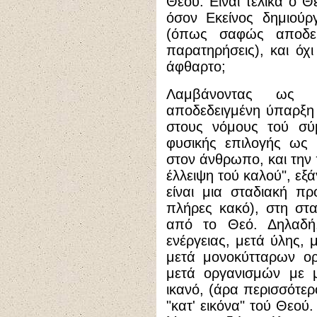
Θεού. Είναι τελικά ο Θ
όσον Εκείνος δημιούρ
(όπως σαφώς αποδεικ
παρατηρήσεις), και όχ
άφθαρτο;
Λαμβάνοντας ως δ
αποδεδειγμένη ύπαρξη
στους νόμους τού σύμ
φυσικής επιλογής ως 
στον άνθρωπο, και την π
έλλειψη τού καλού", εξ
είναι μια σταδιακή π
πλήρες κακό), στη στα
από το Θεό. Δηλαδή,
ενέργειας, μετά ύλης, 
μετά μονοκύτταρων ορ
μετά οργανισμών με μ
ικανό, (άρα περισσότε
"κατ' εικόνα" τού Θεού.