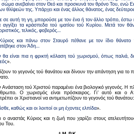
 σώμα ανεβαίνει στον Θεό και προσκυνά τον θρόνο Του, ενώ Εκ
ων θλίψεών της. Υπάρχει και ένας άλλος θάνατος, ένας δεύτερο
 σε αυτή τη γη, μπορούσε με τον ένα ή τον άλλο τρόπο, έστω 
α αγγίξει τα κράσπεδα τού ιματίου τού Κυρίου. Μετά τον θά
ριστικός, τελικός, φοβερός...
Κύριος και πάνω στον Σταυρό πέθανε με τον ίδιο θάνατο
έβηκε στον Άδη...
 θα είναι πια η φρικτή κόλαση τού χωρισμού, όπως παλιά, δ
εός
».
ουν το γεγονός τού θανάτου και δίνουν την απάντηση για το π
ατο.
ν Ανάσταση τού Χριστού παραμένει ένα βιολογικό γεγονός. Η π
άνθρωπο. Ο χωρισμός είναι πρόσκαιρος. Γι’ αυτό και ο 
ρέπει οι Χριστιανοί να αντιμετωπίζουν το γεγονός τού θανάτου:
σθε, καθώς και οι λοιποί οι μη έχοντες ελπίδα
».
ι ο αναστάς Κύριος και η ζωή που χαρίζει στους ατελευτήτο
υ Του.
† Μ. Ρ.Κ