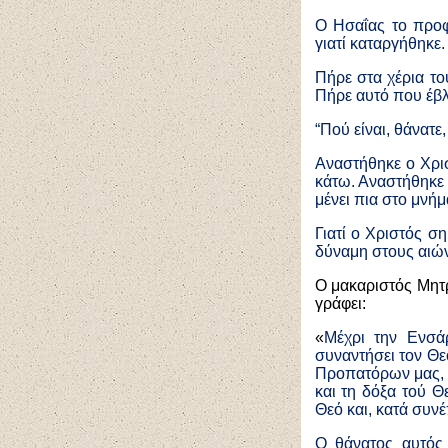
Ο Ησαΐας το προφή
γιατί καταργήθηκε.
Πήρε στα χέρια τ
Πήρε αυτό που έβλε
“Πού είναι, θάνατε,
Αναστήθηκε ο Χρισ
κάτω. Αναστήθηκε ο
μένει πια στο μνήμ
Γιατί ο Χριστός σ
δύναμη στους αιώ
Ο μακαριστός Μητ
γράφει:
«
Μέχρι την Ενσά
συναντήσει τον Θ
Προπατόρων μας, τ
και τη δόξα τού Θ
Θεό και, κατά συν
Ο θάνατος αυτός 