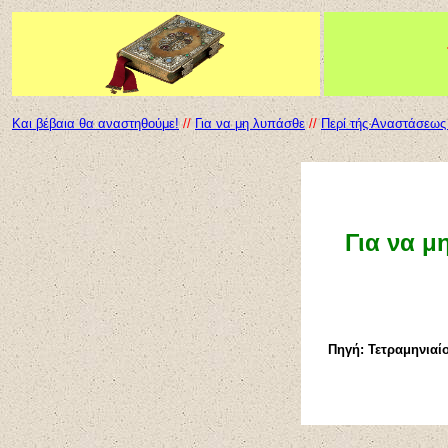
Και βέβαια θα αναστηθούμε!
//
Για να μη λυπάσθε
//
Περί τής Αναστάσεω
Για να μ
Πηγή: Τετραμηνιαί