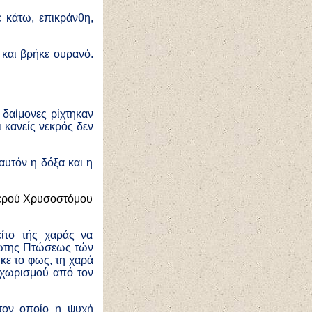
ε κάτω, επικράνθη,
και βρήκε ουρανό.
 δαίμονες ρίχτηκαν
ι κανείς νεκρός δεν
αυτόν η δόξα και η
ιερού Χρυσοστόμου
ίτο τής χαράς να
ρώτης Πτώσεως τών
κε το φως, τη χαρά
, χωρισμού από τον
 τον οποίο η ψυχή