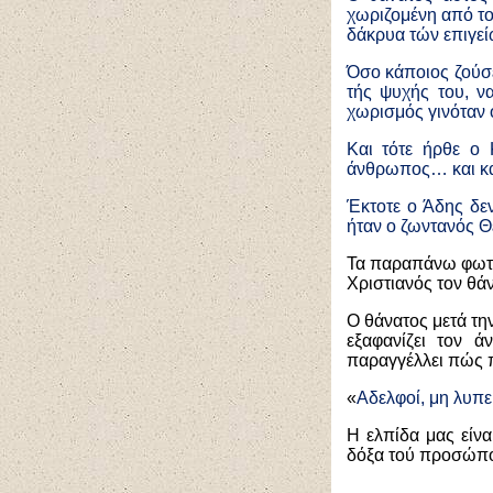
χωριζομένη από το
δάκρυα τών επιγεί
Όσο κάποιος ζούσε
τής ψυχής του, ν
χωρισμός γινόταν ο
Και τότε ήρθε ο 
άνθρωπος… και κατ
Έκτοτε ο Άδης δεν
ήταν ο ζωντανός Θ
Τα παραπάνω φωτίζ
Χριστιανός τον θάν
Ο θάνατος μετά τη
εξαφανίζει τον 
παραγγέλλει πώς π
«
Αδελφοί, μη λυπεί
Η ελπίδα μας είνα
δόξα τού προσώπο