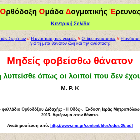
Ο
ρθόδοξη
Ο
μάδα
Δ
ογματικής
Έ
ρευνα
Κεντρική Σελίδα
ς τών Σωμάτων
//
Η ανάσταση των νεκρών
//
Οι δύο αναστάσεις
//
Η ανάστασ
για τη μετά θάνατον ζωή και την ανάσταση;
Μηδείς φοβείσθω θάνατον
η λυπείσθε όπως οι λοιποί που δεν έχο
Μ. Ρ. Κ
ο φυλλάδιο Ορθοδόξου Διδαχής: «Η Οδός». Έκδοση Ιεράς Μητροπόλεω
2013. Αφιέρωμα στον θάνατο.
Αναδημοσίευση από:
http://www.imr.gr/content/files/odos-26.pdf