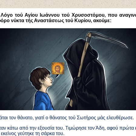
 Λόγο τού Αγίου Ιωάννου τού Χρυσοστόμου, που αναγιν
όρο νύκτα τής Αναστάσεως τού Κυρίου, ακούμε:
άται τον θάνατο, γιατί ο θάνατος τού Σωτήρος μάς ελευθέρωσε.
ταν κάτω από την εξουσία του. Τιμώρησε τον Άδη, αφού πρώτα 
 εκείνος γεύτηκε τη σάρκα του.