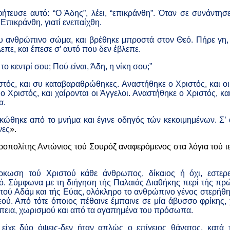
τευσε αυτό: “Ο Άδης”, λέει, “επικράνθη”. Όταν σε συνάντησ
 Επικράνθη, γιατί ενεπαίχθη.
ου ανθρώπινο σώμα, και βρέθηκε μπροστά στον Θεό. Πήρε γη, 
πε, και έπεσε σ’ αυτό που δεν έβλεπε.
 το κεντρί σου; Πού είναι, Άδη, η νίκη σου;”
τός, και συ καταβαραθρώθηκες. Αναστήθηκε ο Χριστός, και οι
 Χριστός, και χαίρονται οι Άγγελοι. Αναστήθηκε ο Χριστός, κα
α.
ηκώθηκε από το μνήμα και έγινε οδηγός τών κεκοιμημένων. Σ’ 
νες
».
ροπολίτης Αντώνιος τού Σουρόζ αναφερόμενος στα λόγια τού 
ρκωση τού Χριστού κάθε άνθρωπος, δίκαιος ή όχι, εστερε
εό. Σύμφωνα με τη διήγηση τής Παλαιάς Διαθήκης περί τής π
ού Αδάμ και τής Εύας, ολόκληρο το ανθρώπινο γένος στερήθη
εού. Από τότε όποιος πέθαινε έμπαινε σε μία άβυσσο φρίκης
έπεια, χωρισμού και από τα αγαπημένα του πρόσωπα.
είχε δύο όψεις-δεν ήταν απλώς ο επίγειος θάνατος, κατά