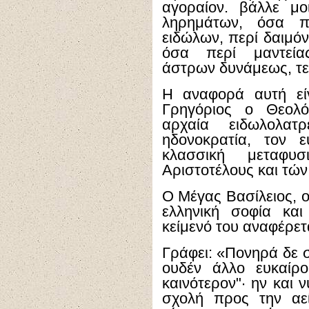
αγοραίον. βάλλε μ
ληρημάτων, όσα π
ειδώλων, περί δαιμό
όσα περί μαντείας
άστρων δυνάμεως, τε
Η αναφορά αυτή είν
Γρηγόριος ο Θεολό
αρχαία ειδωλολατρ
ηδονοκρατία, τον ε
κλασσική μεταφυ
Αριστοτέλους και τώ
Ο Μέγας Βασίλειος, 
ελληνική σοφία κα
κείμενό του αναφέρετ
Γράφει: «Πονηρά δε σ
ουδέν άλλο ευκαίρο
καινότερον"· ην και ν
σχολή προς την αεί