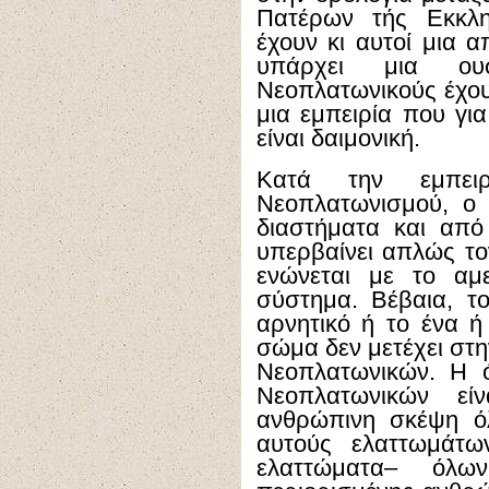
Πατέρων τής Εκκλη
έχουν κι αυτοί μια α
υπάρχει μια ουσ
Νεοπλατωνικούς έχουμ
μια εμπειρία που γι
είναι δαιμονική.
Κατά την εμπει
Νεοπλατωνισμού, ο
διαστήματα και από
υπερβαίνει απλώς το
ενώνεται με το αμ
σύστημα. Βέβαια, τ
αρνητικό ή το ένα ή
σώμα δεν μετέχει στη
Νεοπλατωνικών. Η 
Νεοπλατωνικών ε
ανθρώπινη σκέψη ό
αυτούς ελαττωμάτω
ελαττώματα– όλω