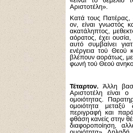
«είναι το θεμέλιο 
Αριστοτέλη».
Κατά τους Πατέρας, 
ον, είναι γνωστός κ
ακατάληπτος, μεθεκτ
αόρατος, έχει ουσία,
αυτό συμβαίνει για
ενέργεια τού Θεού κ
βλέπουν αοράτως, με
φωνή τού Θεού ανηκ
Τέταρτον.
Άλλη βασι
Αριστοτέλη είναι ο
ομοιότητας. Παρατη
ομοιότητα μεταξύ 
περιγραφή και παρ
φθάση κανείς στην θέ
διαφοροποίηση, αλ
ομοιότητα». Δηλαδή