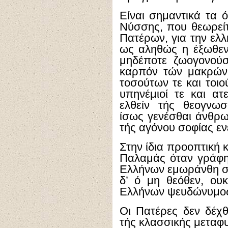
Είναι σημαντικά τα 
Νύσσης, που θεωρείτ
Πατέρων, για την ελλ
ως αληθώς η έξωθεν 
μηδέποτε ζωογονούσ
καρπόν τών μακρών 
τοσούτων τε και τοι
υπηνέμιοί τε και ατ
ελθείν τής θεογνωσ
ίσως γενέσθαι άνθρωπ
τής αγόνου σοφίας εν
Στην ίδια προοπτική κ
Παλαμάς όταν γράφη
Ελλήνων εμωράνθη σο
δ’ ό μη θεόθεν, ου
Ελλήνων ψευδώνυμο
Οι Πατέρες δεν δέχθ
τής κλασσικής μεταφυ