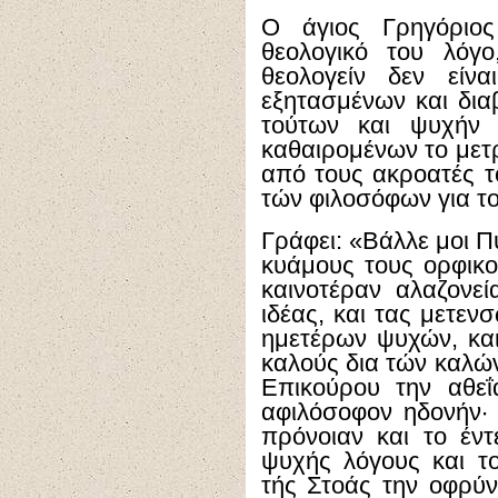
Ο άγιος Γρηγόριο
θεολογικό του λόγο
θεολογείν δεν είν
εξητασμένων και δια
τούτων και ψυχήν
καθαιρομένων το μετρ
από τους ακροατές τ
τών φιλοσόφων για το
Γράφει: «Βάλλε μοι Π
κυάμους τους ορφικο
καινοτέραν αλαζονε
ιδέας, και τας μετεν
ημετέρων ψυχών, και
καλούς δια τών καλώ
Επικούρου την αθεΐ
αφιλόσοφον ηδονήν· 
πρόνοιαν και το έντ
ψυχής λόγους και τ
τής Στοάς την οφρύν