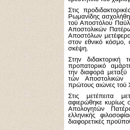
Στις προδιδακτορικ
Ρωμανίδης ασχολήθηκε
τού Αποστόλου Παύλο
Αποστολικών Πατέρων
Αποστόλων μετέφεραν
στον εθνικό κόσμο, 
σκέψη.
Στην διδακτορική 
προπατορικό αμάρτη
την διαφορά μεταξύ 
τών Αποστολικών 
πρώτους αιώνες τού 
Στις μετέπειτα με
αφιερώθηκε κυρίως 
Απολογητών Πατέρ
ελληνικής φιλοσοφί
διαφορετικές προϋποθ