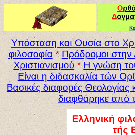
Ο
ρθ
Δ
ογμα
Κε
Υπόσταση και Ουσία στο Χρι
φιλοσοφία
*
Πρόδρομοι στην
Χριστιανισμού
*
Η γνώση το
Είναι η διδασκαλία τών Ο
Βασικές διαφορές Θεολογίας 
διαφθάρηκε από τ
Ελληνική φιλ
τής 