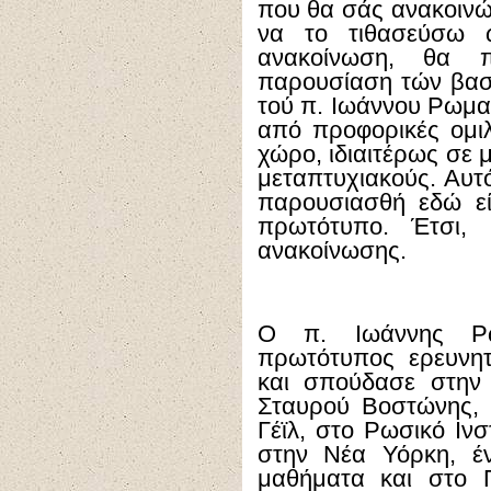
που θα σάς ανακοινώ
να το τιθασεύσω 
ανακοίνωση, θα 
παρουσίαση τών βασ
τού π. Ιωάννου Ρωμα
από προφορικές ομιλ
χώρο, ιδιαιτέρως σε 
μεταπτυχιακούς. Αυτό
παρουσιασθή εδώ εί
πρωτότυπο. Έτσι,
ανακοίνωσης.
Ο π. Ιωάννης Ρω
πρωτότυπος ερευνη
και σπούδασε στην 
Σταυρού Βοστώνης, 
Γέϊλ, στο Ρωσικό Ινσ
στην Νέα Υόρκη, έ
μαθήματα και στο 