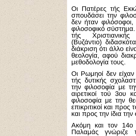
Οι Πατέρες τής Εκκ
σπουδάσει την φιλοσ
δεν ήταν φιλόσοφοι, 
φιλοσοφικό σύστημα.
τής Χριστιανικής
(Βυζάντιο) διδασκότ
διάκριση ότι άλλο είν
θεολογία, αφού διακ
μεθοδολογία τους.
Οι Ρωμηοί δεν είχαν
τής δυτικής σχολαστ
την φιλοσοφία με τη
αιρετικοί τού 3ου 
φιλοσοφία με την θε
επικριτικοί και προς
και προς την ίδια την
Ακόμη και τον 14ο
Παλαμάς γνώριζε τ