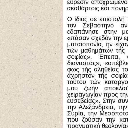
εύρεσιν αποχρώμενοι
ακαθάρτοις και πονηρ
Ο ίδιος σε επιστολή
τον Σεβαστηνό αν
εδαπάνησε στην μα
«πάσαν σχεδόν την ε
ματαιοπονία, ην είχ
τών μαθημάτων τής
σοφίας». Έπειτα,
διαναστάς», «απέβ
φως τής αληθείας το
άχρηστον τής σοφί
τούτου τών καταργο
μου ζωήν αποκλαύ
χειραγωγίαν προς τη
ευσεβείας». Στην συν
την Αλεξάνδρεια, την
Συρία, την Μεσοποτ
που ζούσαν την κατ
πραγματική θεολογία