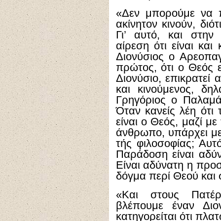
«Δεν μπορούμε να π
ακίνητον κινούν, διότ
Γι’ αυτό, και στην
αίρεση ότι είναι και
Διονύσιος ο Αρεοπαγ
πρώτος, ότι ο Θεός ε
Διονύσιο, επικρατεί 
και κινούμενος, δη
Γρηγόριος ο Παλαμά
Όταν κανείς λέη ότι 
είναι ο Θεός, μαζί μ
άνθρωπο, υπάρχει με
τής φιλοσοφίας; Αυτ
Παράδοση είναι αδύ
Είναι αδύνατη η προσ
δόγμα περί Θεού και σ
«Και στους Πατέρ
βλέπουμε έναν Διο
κατηγορείται ότι πλατω