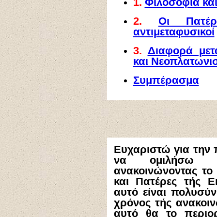
1.
Φιλοσοφία και
2.
Οι Πατέ
αντιμεταφυσικοί
3.
Διαφορά μετ
και Νεοπλατωνι
Συμπέρασμα
Ευχαριστώ για την
να ομιλήσω σ
ανακοινώνοντας το
και Πατέρες τής Ε
αυτό είναι πολυσύν
χρόνος τής ανακοιν
αυτό θα το περιο