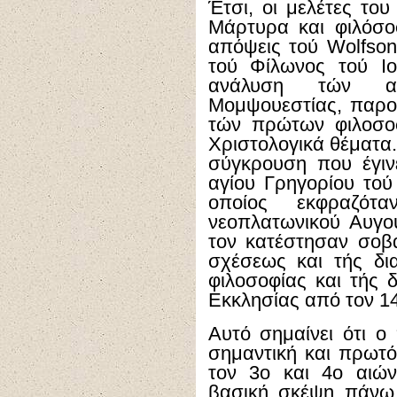
Έτσι, οι μελέτες του
Μάρτυρα και φιλόσοφ
απόψεις τού Wolfson
τού Φίλωνος τού Ι
ανάλυση τών α
Μομψουεστίας, παρο
τών πρώτων φιλοσο
Χριστολογικά θέματα.
σύγκρουση που έγιν
αγίου Γρηγορίου το
οποίος εκφραζότ
νεοπλατωνικού Αυγο
τον κατέστησαν σοβ
σχέσεως και τής δι
φιλοσοφίας και τής 
Εκκλησίας από τον 14
Αυτό σημαίνει ότι ο
σημαντική και πρωτό
τον 3ο και 4ο αιώ
βασική σκέψη πάνω