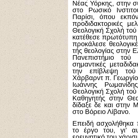
Νέας Υόρκης, στην σ
στο Ρωσικό Ινστιτ
Παρίσι, όπου εκπό
προδιδακτορικές με
Θεολογική Σχολή τού
κατέθεσε πρωτότυπη δ
προκάλεσε θεολογικέ
τής θεολογίας στην Ε
Πανεπιστήμιο τού
σημαντικές μεταδιδα
την επίβλεψη τού
Χάρβαρντ π. Γεωργίο
Ιωάννης Ρωμανίδη
Θεολογική Σχολή τού
Καθηγητής στην Θεο
δίδαξε δε και στην 
στο Βόρειο Λίβανο.
Επειδή ασχολήθηκα 
το έργο του, γι’ α
ερευνητικό του χάρισ