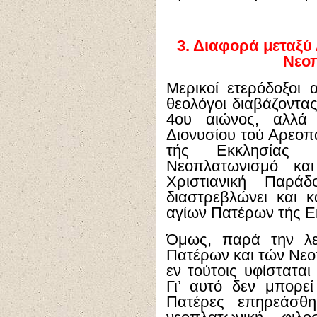
3.
Διαφορά μεταξύ 
Νεο
Μερικοί ετερόδοξοι 
θεολόγοι διαβάζοντα
4ου αιώνος, αλλά 
Διονυσίου τού Αρεοπα
τής Εκκλησίας 
Νεοπλατωνισμό κα
Χριστιανική Παράδ
διαστρεβλώνει και κ
αγίων Πατέρων τής Ε
Όμως, παρά την λε
Πατέρων και τών Νεο
εν τούτοις υφίσταται
Γι’ αυτό δεν μπορεί
Πατέρες επηρεάσθ