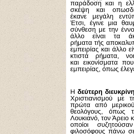
παράδοση και η ελλ
σκέψη και οπωσδ
έκανε μεγάλη εντύ
Έτσι, έγινε μια θαυ
σύνθεση με την έννο
άλλο είναι τα άκ
ρήματα τής αποκαλυπ
εμπειρίας και άλλο εί
κτιστά ρήματα, νο
και εικονίσματα πο
εμπειρίας, όπως έλεγ
Η
δεύτερη διευκρίν
Χριστιανισμού με τ
πρώτα από μερικού
θεολόγους, όπως 
Λουκιανό, τον Άρειο 
οποίοι συζητούσα
φιλοσόφους πάνω σε