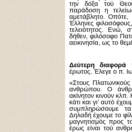
την δόξα τού Θεο
παράδοση η τελείω
αμετάβλητο. Οπότε,
Έλληνες φιλοσόφους,
τελειότητος. Ενώ, σ
δήθεν, φιλόσοφο Πατ
αεικινησία, ως το θε
Δεύτερη διαφορά
π
έρωτος. Έλεγε ο π. Ι
«Στους Πλατωνικούς 
ανθρώπου. Ο άνθρ
ακίνητον κινούν κλπ. Κ
κάτι και γι’ αυτό έχο
συμπληρώσουμε τα 
Δηλαδή έχουμε το φίλ
μαγνητισμός προς το
έρως είναι τού αν