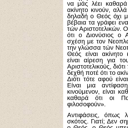
να μάς λέει καθαρά
ακίνητο κινούν, αλλά
δηλαδή ο Θεός όχι μό
βέβαια τα γράφει εν
τών Αριστοτελικών. Ο
ότι ο Διονύσιος ο 
σχέση με τον Νεοπλα
την γλώσσα τών Νεοπ
Θεός είναι ακίνητο 
είναι αίρεση για τ
Αριστοτελικούς, διότι
δεχθή ποτέ ότι το ακίν
Διότι τότε αφού είνα
Είναι μια αντίφαση
κινούμενον, είναι κα
καθαρά ότι οι Πα
φιλοσοφούν».
Αντιφάσεις, όπως 
σκότος. Γιατί; Δεν ση
ο Θεός, ο Θεός υπερ