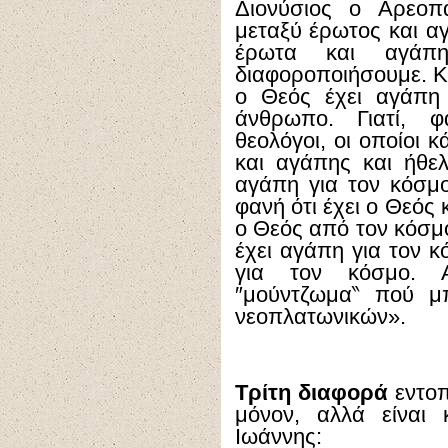
Διονύσιος ο Αρεοπα
μεταξύ έρωτος και αγ
έρωτα και αγάπ
διαφοροποιήσουμε. Κ
ο Θεός έχει αγάπη 
άνθρωπο. Γιατί, φ
θεολόγοι, οι οποίοι 
και αγάπης και ήθε
αγάπη για τον κόσμο
φανή ότι έχει ο Θεός 
ο Θεός από τον κόσμο.
έχει αγάπη για τον κ
για τον κόσμο. Α
″μούντζωμα
‶
πού μπο
νεοπλατωνικών».
Τρίτη διαφορά
εντοπί
μόνον, αλλά είναι 
Ιωάννης: