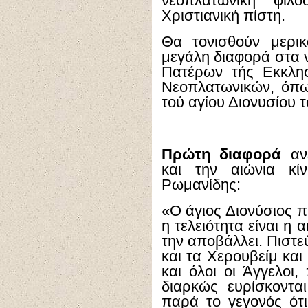
νεοπλατωνική φιλ
Χριστιανική πίστη.
Θα τονισθούν μερι
μεγάλη διαφορά στα 
Πατέρων τής Εκκλησ
Νεοπλατωνικών, όπω
τού αγίου Διονυσίου 
Πρώτη διαφορά
ανε
και την αιώνια κί
Ρωμανίδης:
«Ο άγιος Διονύσιος πι
η τελειότητα είναι η 
την αποβάλλει. Πιστε
και τα Χερουβείμ και
και όλοι οι Άγγελοι
διαρκώς ευρίσκοντα
παρά το γεγονός ότι