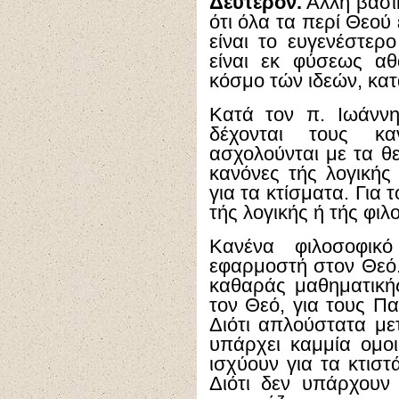
Δεύτερον.
Άλλη βασικ
ότι όλα τα περί Θεού
είναι το ευγενέστερ
είναι εκ φύσεως αθ
κόσμο τών ιδεών, κα
Κατά τον π. Ιωάνν
δέχονται τους κα
ασχολούνται με τα θεο
κανόνες τής λογικής
για τα κτίσματα. Για 
τής λογικής ή τής φιλ
Κανένα φιλοσοφικ
εφαρμοστή στον Θεό. 
καθαράς μαθηματική
τον Θεό, για τους Πατ
Διότι απλούστατα μετ
υπάρχει καμμία ομοι
ισχύουν για τα κτιστ
Διότι δεν υπάρχουν